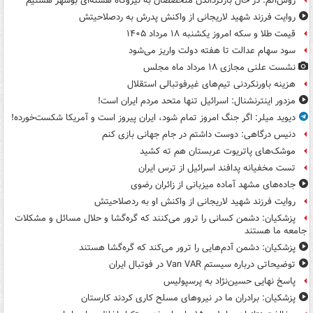
روس‌اتم: در حال بازگرداندن متخصصان به نیروگاه هسته‌ای بوشهر هستیم
روایت فرزند شهید لاریجانی از واکنش پدرش به ردصلاحیتش
قیمت طلا و سکه امروز یکشنبه ۱۸ مرداد ۱۴۰۵
سود سهام عدالت تا هفته دولت واریز می‌شود
نشست علنی مجازی ۱۸ مرداد ماه مجلس
هزینه باورنکردنی تیم‌های غیرفوتبالی استقلال
مزدور اینترنشنال: اسرائیل تنها متحد مردم ایران است!
دیوید میلر: اگر جنگ امروز تمام شود، ایران پیروز است و آمریکا شکست‌خورده!
دنیس درگاهی: دوست داشتم در جام جهانی بازی کنم
موشک‌های پاتریوت عربستان هم ته‌ کشید
تست مخفیانه پدافند اسرائیل از ترس ایران
جاده‌های مشهد آماده میزبانی از زائران رضوی
روایت فرزند شهید لاریجانی از واکنش او به ردصلاحیتش
پزشکیان: دشمن کسانی را ترور می‌کنند که گره‌گشا و حلال مسائل و مشکلات
جامعه ما هستند
پزشکیان: دشمن آدم‌هایی را ترور می‌کند که گره‌گشا هستند
توضیحاتی درباره سیستم Van VAR در فوتبال ایران
پاسخ نهایی حسین‌نژاد به پرسپولیس
پزشکیان: برادران ما در نیروهای مسلح کاری کردند کارستان