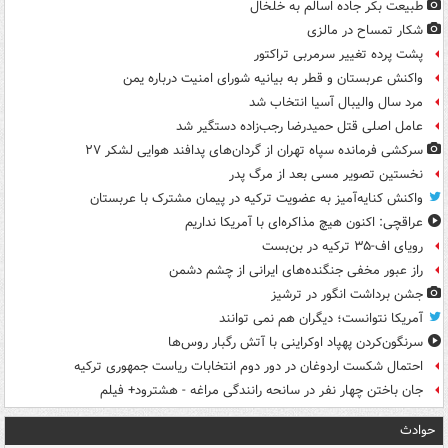
طبیعت بکر جاده اسالم به خلخال
شکار تمساح در مالزی
پشت پرده تغییر سرمربی تراکتور
واکنش عربستان و قطر به بیانیه شورای امنیت درباره یمن
مرد سال والیبال آسیا انتخاب شد
عامل اصلی قتل حمیدرضا رجب‌زاده دستگیر شد
سرکشی فرمانده سپاه تهران از گردان‌های پدافند هوایی لشکر ۲۷
نخستین تصویر مسی بعد از مرگ پدر
واکنش کنایه‌آمیز به عضویت ترکیه در پیمان مشترک با عربستان
عراقچی: اکنون هیچ مذاکره‌ای با آمریکا نداریم
رویای اف-۳۵ ترکیه در بن‌بست
راز عبور مخفی جنگنده‌های ایرانی از چشم دشمن
جشن برداشت انگور در ترشیز
آمریکا نتوانست؛ دیگران هم نمی توانند
سرنگون‌کردن پهپاد اوکراینی با آتش رگبار روس‌ها
احتمال شکست اردوغان در دور دوم انتخابات ریاست جمهوری ترکیه
جان باختن چهار نفر در سانحه رانندگی مراغه - هشترود+ فیلم
حوادث