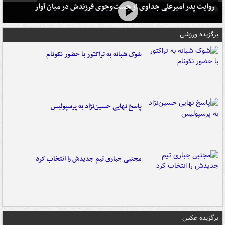
روایت پدر امیرعلی جداوی از جست‌وجوی فرزندش در میان آوار
برگزیده ورزشی
شوک شبانه به تراکتور با حضور نکونام
پاسخ نهایی حسین‌نژاد به پرسپولیس
مجتبی جباری تیم جدیدش را انتخاب کرد
برگزیده عکس