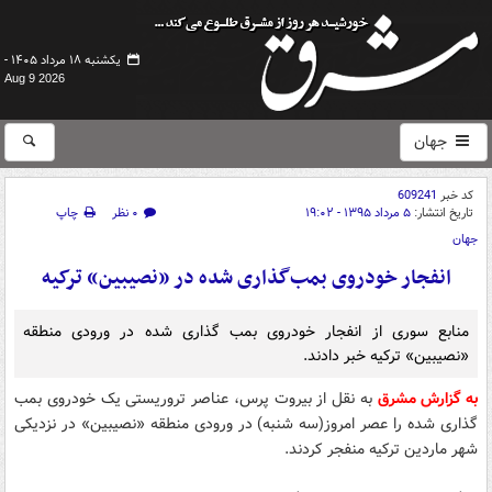
یکشنبه ۱۸ مرداد ۱۴۰۵ -
Aug 9 2026
جهان
کد خبر
609241
تاریخ انتشار:
۵ مرداد ۱۳۹۵ - ۱۹:۰۲
۰ نظر
چاپ
جهان
انفجار خودروی بمب‌گذاری شده در «نصیبین» ترکیه
منابع سوری از انفجار خودروی بمب گذاری شده در ورودی منطقه
«نصیبین» ترکیه خبر دادند.
به گزارش مشرق
به نقل از بیروت پرس، عناصر تروریستی یک خودروی بمب
گذاری شده را عصر امروز(سه شنبه) در ورودی منطقه «نصیبین» در نزدیکی
شهر ماردین ترکیه منفجر کردند.