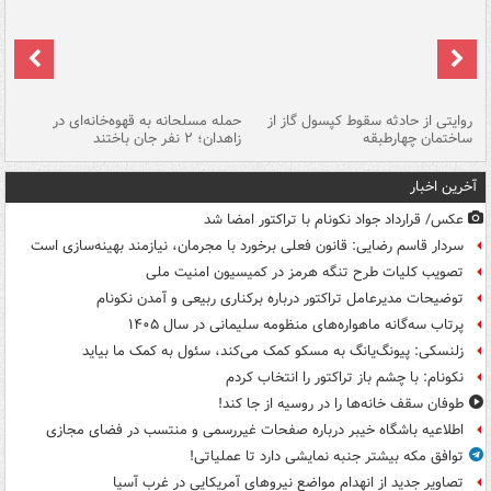
روایتی از حادثه سقوط کپسول گاز از
حمله مسلحانه به قهوه‌خانه‌ای در
عا
ساختمان چهارطبقه
زاهدان؛ ۲ نفر جان باختند
دس
آخرین اخبار
عکس/ قرارداد جواد نکونام با تراکتور امضا شد
سردار قاسم رضایی: قانون فعلی برخورد با مجرمان، نیازمند بهینه‌سازی است
تصویب کلیات طرح تنگه هرمز در کمیسیون امنیت ملی
توضیحات مدیرعامل تراکتور درباره برکناری ربیعی و آمدن نکونام
پرتاب سه‌گانه ماهواره‌های منظومه سلیمانی در سال ۱۴۰۵
زلنسکی: پیونگ‌یانگ به مسکو کمک می‌کند، سئول به کمک ما بیاید
نکونام: با چشم باز تراکتور را انتخاب کردم
طوفان سقف خانه‌ها را در روسیه از جا ‌کند!
اطلاعیه باشگاه خیبر درباره صفحات غیررسمی و منتسب در فضای مجازی
توافق مکه بیشتر جنبه نمایشی دارد تا عملیاتی!
تصاویر جدید از انهدام مواضع نیروهای آمریکایی در غرب آسیا