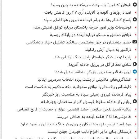
طوفان "دلفین" با سرعت خیره‌کننده به چین رسید!
تعداد روزهای آلوده با آلاینده اُزن ۲۷ روز کاهش یافت
پاسخ کاشانی‌ها به پیام فرمانده نیروی هوافضای سپاه
توضیحات وزیر امور خارجه پاکستان درباره توافق امنیتی مکه
توافق دمشق و مسکو درباره آینده دو پایگاه روسیه
حضور پزشکیان در چهل‌وششمین سالگرد تشکیل جهاد دانشگاهی
تراکتور به دنبال آرش رضاوند
پاپ لئو بار دیگر خواستار پایان جنگ اوکراین شد
شادی بعد از گل در برزیل حادثه آفرید!
ایران به قدرتمندترین بازیگرِ منطقه تبدیل شده!
افشاگری‌های مالدینی از پشت پرده انتخاب سرمربی ایتالیا
کارشناس پاکستانی: توافق سه‌جانبه مکه محکوم به شکست است
پیام فرمانده نیروی زمینی سپاه به مناسبت روز خبرنگار
روایتی از حادثه سقوط کپسول گاز از ساختمان چهارطبقه
بیانیه شدیداللحن سازمان حشد الشعبی عراق و حمایت از فالح الفیاض
خاموشی‌ها تا ۲ هفته آینده به حداقل می‌رسد
مرشایمر: ترامپ فهمیده امکان پیروزی در جنگ علیه ایران وجود ندارد
درستکار: بنای ما بر اخراج نایب قهرمان جهان نیست