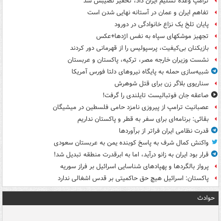
ترامپ وعدۀ تسلیم ایران داد، تحقیر نصیبش شد
تفاهم ایران و عمان در آستانه نهایی شدن است
پایان تلخ یک نزاع خانوادگی در دورود
تجهیز موشکهای سپاه به نفس اژدها+عکس
بازیکنان بی‌کیفیت، پرسپولیس را از قهرمانی دور کردند
نشست وزیران خارجه مصر، ترکیه، پاکستان و عربستان
شبیه‌سازی حمله به پایگاه نیروهای دلتا فورس آمریکا
سناریوی بلاگر زن برای قتل شوهرش
صاعقه جان فوتبالیست تایلندی را گرفت!
عصبانیت ترامپ از پیروزی نامزد حامی فلسطین در میشیگان
بقائی: برنامه‌ای برای سفر به قطر و پاکستان نداریم
قدرت نظامی ایران فراتر از برآوردها
واکنش کمال شرف به پاسخ کوبنده یمن به عربستان سعودی
قرار بود ایران به زانو درآید، اما به ابرقدرت منطقه تبدیل شد!
پرواز بالگردها و پهپادهای شناسایی اسرائیل بر فراز سوریه
پاکستان: اسرائیل هیچ حق حاکمیتی بر قدس اشغالی ندارد
حوادث