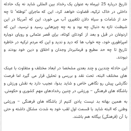
تاریخ درباره 25 تیرماه به عنوان یک رخداد بین المللی شاید نه یک حادثه
داخلی در خاک ترکیه، قضاوت خواهد کرد، این که ماجرای "توطئه" تا چه
حد از شامات و سیاه دلان تکفیری آب می خورد، این که آمریکا در این
شیطنت تازه به دنبال چه بود و به چه چیزهایی رسید و نرسید. این که
اردوغان در قبل و بعد از کودتای کوتاه، برای قصر عثمانی و رویای دوباره
امپراطوری خود، چه خواب ها که دید و ندید و این که مردم ترکیه در خاطره
تاریخ تا چه حد مطیع و فرمانبردار وجدان و اخلاق و دین خود بودند و
نبودند.
این حادثه چندین و چند بعدی مشخصا در ابعاد مختلف و متفاوت با عینک
های مختلف البته، تحت نقد و بررسی و تحلیل قرار می گیرد اما فرصت
نگارشی پیش رو نگاهی خاص و شاید بدوا، عجیب دارد به نقش ورزش و
باشگاه های فرهنگی – ورزشی در چنین رخدادهای مهم کشوری و حکومتی.
به همین بهانه بد نیست یادی کنیم از باشگاه های فرهنگی – ورزشی
وطنی که البته شاید با قسمت اول لقب خود به شدت مشکل داشته و حتی
با آن (فرهنگی) بیگانه هم باشند.