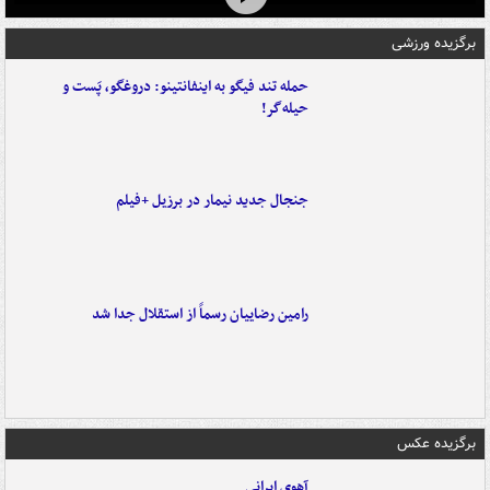
برگزیده ورزشی
حمله تند فیگو به اینفانتینو: دروغگو، پَست‌ و
حیله‌گر!
جنجال جدید نیمار در برزیل +فیلم
رامین رضاییان رسماً از استقلال جدا شد
برگزیده عکس
آهوی ایرانی