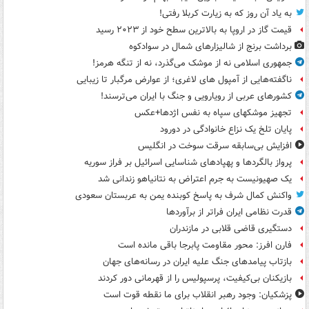
به یاد آن روز که به زیارت کربلا رفتی!
قیمت گاز در اروپا به بالاترین سطح خود از ۲۰۲۳ رسید
برداشت برنج از شالیزارهای شمال در سوادکوه
جمهوری اسلامی نه از موشک می‌گذرد، نه از تنگه هرمز!
ناگفته‌هایی از آمپول های لاغری؛ از عوارض مرگبار تا زیبایی
کشورهای عربی از رویارویی و جنگ با ایران می‌ترسند!
تجهیز موشکهای سپاه به نفس اژدها+عکس
پایان تلخ یک نزاع خانوادگی در دورود
افزایش بی‌سابقه سرقت سوخت در انگلیس
پرواز بالگردها و پهپادهای شناسایی اسرائیل بر فراز سوریه
یک صهیونیست به جرم اعتراض به نتانیاهو زندانی شد
واکنش کمال شرف به پاسخ کوبنده یمن به عربستان سعودی
قدرت نظامی ایران فراتر از برآوردها
دستگیری قاضی قلابی در مازندران
فارن افرز: محور مقاومت پابرجا باقی مانده است
بازتاب پیامدهای جنگ علیه ایران در رسانه‌های جهان
بازیکنان بی‌کیفیت، پرسپولیس را از قهرمانی دور کردند
پزشکیان: وجود رهبر انقلاب برای ما نقطه قوت است