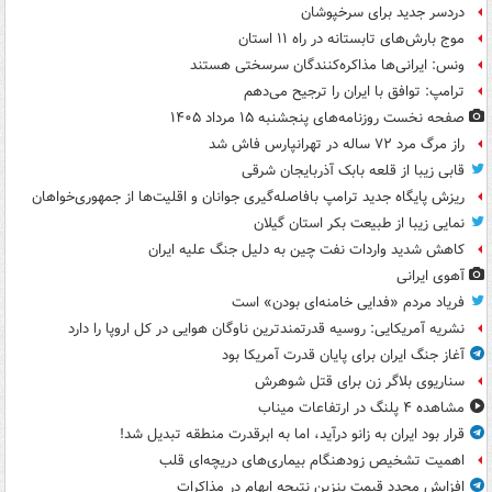
دردسر جدید برای سرخپوشان
موج بارش‌های تابستانه در راه ۱۱ استان
ونس: ایرانی‌ها مذاکره‌کنندگان سرسختی هستند
ترامپ: توافق با ایران را ترجیح می‌دهم
صفحه نخست روزنامه‌های پنجشنبه ۱۵ مرداد ۱۴۰۵
راز مرگ مرد ۷۲ ساله در تهرانپارس فاش شد
قابی زیبا از قلعه بابک آذربایجان شرقی
ریزش پایگاه جدید ترامپ بافاصله‌گیری جوانان و اقلیت‌ها از جمهوری‌خواهان
نمایی زیبا از طبیعت بکر استان گیلان
کاهش شدید واردات نفت چین به دلیل جنگ علیه ایران
آهوی ایرانی
فریاد مردم «فدایی خامنه‌ای بودن» است
نشریه آمریکایی: روسیه قدرتمندترین ناوگان هوایی در کل اروپا را دارد
آغاز جنگ ایران برای پایان قدرت آمریکا بود
سناریوی بلاگر زن برای قتل شوهرش
مشاهده ۴ پلنگ در ارتفاعات میناب
قرار بود ایران به زانو درآید، اما به ابرقدرت منطقه تبدیل شد!
اهمیت تشخیص زودهنگام بیماری‌های دریچه‌ای قلب
افزایش مجدد قیمت بنزین نتیجه ابهام در مذاکرات