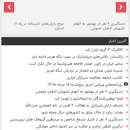
دستگیری ۶ نفر در بهشهر به اتهام
موج بارش‌های تابستانه در راه ۱۱
تشویش اذهان عمومی
استان
فا
آخرین اخبار
کالابرگ ۳ گروه شارژ شد
پاکستان: تلاش‌های دیپلماتیک در مورد تنگه هرمز ادامه دارد
سفیر ایران در ژاپن: همان فاجعه هیروشیما در حال تکرار است
شنیده شدن صدای دو انفجار در نزدیکی تنگه هرمز
تکذیب شایعه معافیت سربازان فراری
روزنامه‌های ورزشی امروز پنج‌شنبه ۱۵ مرداد ۱۴۰۵
دستگیری ۶ نفر در بهشهر به اتهام تشویش اذهان عمومی
فیفا توهین‌کنندگان به اینفانتینو را تهدید کرد
اعتراف ارتش اسرائیل به هلاکت ۲ افسر در تله انفجاری حزب‌الله
بغداد: نباید از خاک عراق به کشورهای دیگر حمله شود
دستگیری ۸ نفر از اشرار مسلح شاخص و مرتبطین گروهک های تروریستی
درگیری لفظی ترامپ و هگزث بر سر کمبود ذخایر موشکی