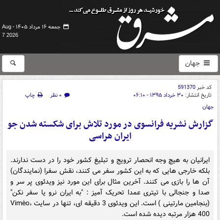
جمعه ۱۶ مرداد ۱۴۰۵ -
Aug
7 2026
جهان
کد خبر
591370
تاریخ انتشار:
۳۰ خرداد ۱۳۹۵ - ۰۶:۱۰
۰ نظر
چاپ
جهان
گزارش نشریه فرانسوی در مورد تلاش برای شکسته شدن جو
ایران هراسی
ایرانیان به هیچ وجه انحصار ترویج و تبلیغ کشور خود را در دست ندارند.
بلکه خارجی هایی که به این کشور سفر می کنند، نقش سفرا (نمایندگان)
آن ها را بازی می کنند. آخرین مثال برای این مورد نیز ویدئوی پر سر و
صدا و جنجالی با تیتری عمدا تحریک آمیز : "به ایران نرو یا سفر نکن"
(بنجامین مارتینی ) است. این ویدئوی 3 دقیقه ای، تنها در سایت Viméo،
400 هزار مرتبه دیده شده است.