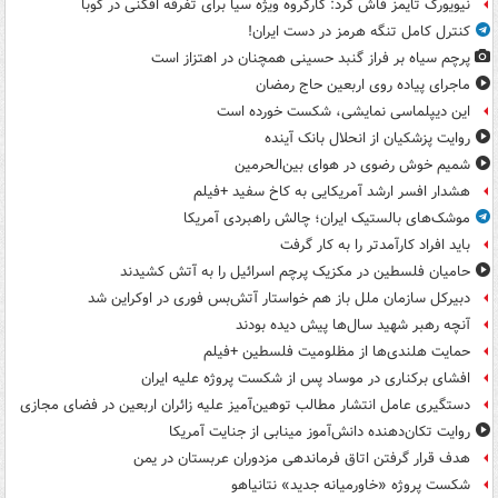
نیویورک تایمز فاش کرد: کارگروه ویژه سیا برای تفرقه افکنی در کوبا
کنترل کامل تنگه هرمز در دست ایران!
پرچم سیاه بر فراز گنبد حسینی همچنان در اهتزاز است
ماجرای پیاده روی اربعین حاج رمضان
این دیپلماسی نمایشی، شکست خورده است
روایت پزشکیان از انحلال بانک آینده
شمیم خوش رضوی در هوای بین‌الحرمین
هشدار افسر ارشد آمریکایی به کاخ سفید +فیلم
موشک‌های بالستیک ایران؛ چالش راهبردی آمریکا
باید افراد کارآمدتر را به کار گرفت
حامیان فلسطین در مکزیک پرچم اسرائیل را به آتش کشیدند
دبیرکل سازمان ملل باز هم خواستار آتش‌بس فوری در اوکراین شد
آنچه رهبر شهید سال‌ها پیش دیده بودند
حمایت هلندی‌ها از مظلومیت فلسطین +فیلم
افشای برکناری در موساد پس از شکست پروژه علیه ایران
دستگیری عامل انتشار مطالب توهین‌آمیز علیه زائران اربعین در فضای مجازی
روایت تکان‌دهنده دانش‌آموز مینابی از جنایت آمریکا
هدف قرار گرفتن اتاق‌ فرماندهی مزدوران عربستان در یمن
شکست پروژه «خاورمیانه جدید» نتانیاهو