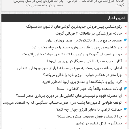
شته
حادثه غرق‌شدگی در طاقانک ۲ قربانی
پدر شاهرودی پس از قتل پسرش،
دس
گرفت
جسد را در چاه مخفی کرد
آخرین اخبار
رکوردشکنی پیش‌فروش جدیدترین گوشی‌های تاشوی سامسونگ
حادثه غرق‌شدگی در طاقانک ۲ قربانی گرفت
مسجد جامع یزد، از باشکوه‌ترین معماری‌های ایران
پدر شاهرودی پس از قتل پسرش، جسد را در چاه مخفی کرد
دردسر همزمان آمریکا و اوکراین با ته کشیدن موشک های پاتریوت
آثار مخرب مصرف الکل و سیگار در بروز بیماری‌ها
اذعان رسانه صهیونیست به موج بی‌سابقه فرار از سرزمین‌های اشغالی
چرا مغز در هنگام خواب، انرژی خود را خالی می‌کند؟
گرما برای پالایشگاه‌ها و منابع برق اروپا اضطرار آفرید
ایالات متحده واقعاً یک «ببر کاغذی» است!
آیا مصرف قهوه و نوشیدنی‌های کافئین‌دار در دوران بارداری مجاز است؟
توقف طولانی کامیون‌ها پشت مرز؛ صورت‌حساب سنگینی که به اقتصاد می‌رسد
حماقت ترامپ با ذخایر انرژی جهان چه کرد؟
چرا تابستان فصل محبوب میکروب‌هاست؟
دستگیری قاتل فراری در نوشهر