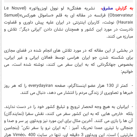
به گزارش
مشرق
،
نشریه هفتگی« لو نوول اوبزرواتور» (Le Nouvel
Observateur) فرانسه در مقاله ای به قلم «ساموئل هورکس»(Samuel
Hauraix) نوشت، کاربران اینترنتی در ایران علیه پیش داوری و قضاوت
نادرست در مورد این کشور و همچنان نشان دادن "ایرانی دیگر": تلاش و
مبارزه می کنند.
در بخشی از این مقاله که در مورد تلاش های انجام شده در فضای مجازی
برای شکسته شدن جو ایران هراسی توسط فعالان ایرانی و غیر ایرانی،
بخصوص جهانگردانی که به ایران سفر می کنند، نوشته شده است، می
خوانیم:
- کمتر از 130 هزار عضو اینستاگرام، صفحه everydayiran را که هر روز
خبرها و تصاویری از زندگی مردم را انتشار می دهد، دنبال می کنند.
- ایرانیان به هیچ وجه انحصار ترویج و تبلیغ کشور خود را در دست ندارند.
بلکه خارجی هایی که به این کشور سفر می کنند، نقش سفرا (نمایندگان)
آن ها را بازی می کنند. آخرین مثال برای این مورد نیز ویدئوی پر سر و صدا و
جنجالی با تیتری عمدا تحریک آمیز : "به ایران نرو یا سفر نکن" (بنجامین
مارتینی ) است. این ویدئوی 3 دقیقه ای، تنها در سایت Viméo، 400 هزار