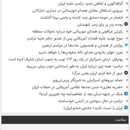
گزافه‌گویی و لفاظی جدید ترامپ علیه ایران
پیروزی استقلال مقابل همنام خوزستانی در دیداری تدارکاتی
انفجار در حومه دمشق چند کشته و زخمی برجا گذاشت
بوسه‌ پدر بر پای پسر شهیدش
رایزنی عراقچی و همتای موریتانی خود درباره تحولات منطقه
موج تهدید علیه قضات آمریکایی پس از صدور حکم علیه ترامپ
روایتی از همدلی و همسویی ملت‌ها در مراسم اربعین
یمن: جهان به‌زودی صدای ناله سعودی‌ها را خواهد شنید
یونیفل: ارتش اسرائیل در یک روز ۱۱۳ توپ به جنوب لبنان شلیک کرده است
ترامپ: همه چیز درباره ایران به طور استثنایی خوب پیش می‌رود
عبور از خط قرمز ایران یعنی مرگ!
حمله نیروهای اسرائیلی به خبرنگار پرس‌تی‌وی
«ضربه مغزی» شدن صدها نظامی آمریکایی در حملات ایران
جنگ در جبهه لبنان بعد از تفاهم‌نامه چه تغییری کرده؟
ترامپ در حال سوختن در آتشی خودساخته
ایران را تست نکنید! جاده‌ی خشم ایران!
سلامت