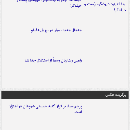
حمله تند فیگو به اینفانتینو: دروغگو، پَست‌ و
حیله‌گر!
جنجال جدید نیمار در برزیل +فیلم
رامین رضاییان رسماً از استقلال جدا شد
برگزیده عکس
پرچم سیاه بر فراز گنبد حسینی همچنان در اهتزاز
است