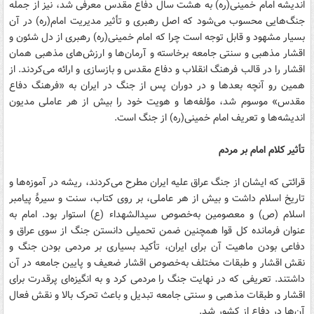
اندیشه امام خمینی(ره) به هشت سال دفاع مقدس معرفی شد، نیز از جمله
جنگ‌هایی محسوب می‌شود که اصل رهبری و تأثیر مدیریت امام(ره) در آن
بسیار مشهود و قابل توجه است چرا که امام خمینی(ره) رهبری از دل شئون و
اقشار مذهبی و سنتی جامعه برخاسته و آرمان‌ها و ارزش‌های مذهبی همان
اقشار را در قالب فرهنگ انقلاب و دفاع مقدس و بازسازی و ارائه می‌کردند. از
همین رو آنچه بعدها و در دوران پس از جنگ در ایران به «فرهنگ دفاع
مقدس» موسوم شد، مؤلفه‌ها و هویت خود را بیش از هر عاملی مدیون
اندیشه‌ها و تعریف امام خمینی(ره) از جنگ است.
تأثیر کلام امام بر مردم
قرائتی که ایشان از جنگ عراق علیه ایران مطرح می‌کردند، ریشه در آموزه‌ها و
تاریخ اسلام داشت و بیش از هر عاملی، بر روی کتاب، سنت و سیرۀ پیامبر
اسلام (ص) و معصومین به‌خصوص سیدالشهداء (ع) استوار بود. امام به
عنوان فرمانده کل قوا همچنین ضمن تحمیلی دانستن جنگ از سوی عراق و
دفاعی بودن ماهیت آن برای ایران، تأکید بسیاری بر مردمی بودن جنگ و
نقش اقشار و طبقات مختلف به‌خصوص اقشار ضعیف و پایین جامعه در آن
داشتند. تعریفی که در نهایت جنگ را مردمی کرد و به انگیزه‌ای پرقدرت برای
اقشار و طبقات مذهبی و سنتی جامعه تبدیل و باعث تحرک بالا و نقش فعال
آن‌ها در دفاع از کشور شد.