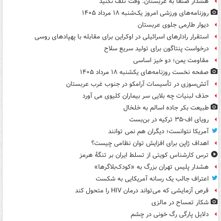
هشدار صنعا به عربستان: وقت تلف نکنید
روزنامه‌های ورزشی امروز یک‌شنبه ۱۸ مرداد ۱۴۰۵
دیوار طارمی جلوی عربستان
استقرار رادارهای اسرائیلی در اوکراین برای مقابله با پهپادهای روسی
درخواست پنتاگون برای تولید سریع سلاح
مقاومت یمن؛ دو خیز اساسی
صفحه نخست روزنامه‌های یکشنبه ۱۸ مرداد ۱۴۰۵
آتش‌سوزی در تأسیسات آرامکو در جنوب غرب عربستان
حذف لبنیات چه بلایی سر بیماران کلیوی می آورد
طبیعت بکر جاده اسالم به خلخال
رویای اف-۳۵ ترکیه در بن‌بست
آمریکا نتوانست؛ دیگران هم نمی توانند
اهداف ژاپن برای افزایش توان نظامی چیست؟
ترس کارشناس کویتی از تسلط ایران بر تنگۀ هرمز
هشدار پلیس تهران بزرگ به «کودک‌بلاگرها»
اعتراف جالب یک رسانه آمریکایی به شکست
قرص آزمایشی که می‌تواند درمان HIV را متحول کند
شکار تمساح در مالزی
دلایل پارگی رگ خونی در چشم