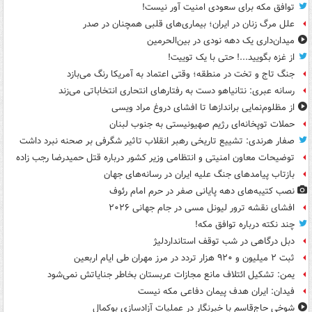
توافق مکه برای سعودی امنیت آور نیست!
علل مرگ زنان در ایران؛ بیماری‌های قلبی همچنان در صدر
میدان‌داری یک دهه نودی در بین‌الحرمین
از غزه بگویید...! حتی با یک توییت!
جنگ تاج و تخت در منطقه؛ وقتی اعتماد به آمریکا رنگ می‌بازد
رسانه عبری: نتانیاهو دست به رفتارهای انتحاری انتخاباتی می‌زند
از مظلوم‌نمایی براندازها تا افشای دروغ مراد ویسی
حملات توپخانه‌ای رژیم صهیونیستی به جنوب لبنان
صفار هرندی: تشییع تاریخی رهبر انقلاب تاثیر شگرفی بر صحنه نبرد داشت
توضیحات معاون امنیتی و انتظامی وزیر کشور درباره قتل حمیدرضا رجب زاده
بازتاب پیامدهای جنگ علیه ایران در رسانه‌های جهان
نصب کتیبه‌های دهه پایانی صفر در حرم امام رئوف
افشای نقشه ترور لیونل مسی در جام جهانی ۲۰۲۶
چند نکته درباره توافق مکه!
دبل درگاهی در شب توقف استانداردلیژ
ثبت ۲ میلیون و ۹۲۰ هزار تردد در مرز مهران طی ایام اربعین
یمن: تشکیل ائتلاف مانع مجازات عربستان بخاطر جنایاتش نمی‌شود
فیدان: ایران هدف پیمان دفاعی مکه نیست
شوخی حاج‌قاسم با خبرنگار در عملیات آزادسازی بوکمال