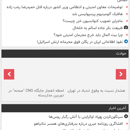
حماس
توضیحات معاون امنیتی و انتظامی وزیر کشور درباره قتل حمیدرضا رجب زاده
هافبک آلومینیوم پرسپولیسی شد
ماجرای تصویب کنوانسیون خزر چیست؟
طبیعت بکر جاده اسالم به خلخال
چرا بیت المال باید خرج مجرمان امنیتی شود؟
نفوذ اطلاعاتی ایران در یگان فوق محرمانه ارتش اسرائیل!
حوادث
ای
هشدار نسبت به وفوع تندباد در تهران
لحظه انفجار جایگاه CNG "صحنه" در
دس
دوربین مداربسته
ات
آخرین اخبار
سرنگون‌کردن پهپاد اوکراینی با آتش رگبار روس‌ها
افشاگری روزنامه عبری درباره بدرفتاری‌های همسر نتانیاهو