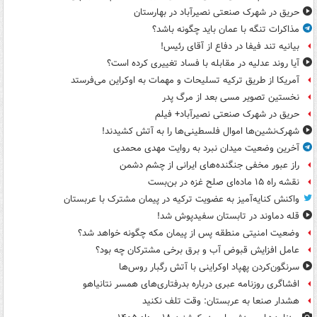
حریق در شهرک صنعتی نصیرآباد در بهارستان
مذاکرات تنگه با عمان باید چگونه باشد؟
بیانیه تند فیفا در دفاع از آقای رئیس!
آیا روند عدلیه در مقابله با فساد تغییری کرده است؟
آمریکا از طریق ترکیه تسلیحات و مهمات به اوکراین می‌فرستد
نخستین تصویر مسی بعد از مرگ پدر
حریق در شهرک صنعتی نصیرآباد+ فیلم
شهرک‌نشین‌ها اموال فلسطینی‌ها را به آتش کشیدند!
آخرین وضعیت میدان نبرد به روایت مهدی محمدی
راز عبور مخفی جنگنده‌های ایرانی از چشم دشمن
نقشه راه ۱۵ ماده‌ای صلح غزه در بن‌بست
واکنش کنایه‌آمیز به عضویت ترکیه در پیمان مشترک با عربستان
قله دماوند در تابستان سفیدپوش شد!
وضعیت امنیتی منطقه پس از پیمان مکه چگونه خواهد شد؟
عامل افزایش قبوض آب و برق برخی مشترکان چه بود؟
سرنگون‌کردن پهپاد اوکراینی با آتش رگبار روس‌ها
افشاگری روزنامه عبری درباره بدرفتاری‌های همسر نتانیاهو
هشدار صنعا به عربستان: وقت تلف نکنید