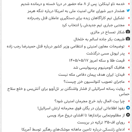
خدمه ناو لینکلن: پس از ۸ ماه حضور در دریا خسته و درمانده‌ شدیم
هشدار دبیر شورای عالی امنیت ملی به امریکا درباره تنگه هرمز
تشکیل تیم کارآگاهان زبده برای دستگیری عاملان قتل رجب‌زاده
مجتبی جباری تیم جدیدش را انتخاب کرد
شکار تمساح در مالزی
طبیعت بکر جاده اسالم به خلخال
توضیحات معاون امنیتی و انتظامی وزیر کشور درباره قتل حمیدرضا رجب زاده
پدر لیونل مسی درگذشت
قیمت طلا و سکه امروز ۱۴۰۵/۰۵/۱۷
هافبک آلومینیوم پرسپولیسی شد
فیدان: ایران هدف پیمان دفاعی مکه نیست
ماجرای تصویب کنوانسیون خزر چیست؟
روایت رسانه اسرائیلی از فشار واشنگتن بر تل‌آویو برای آتش‌بس و خلع سلاح
حماس
چرا بیت المال باید خرج مجرمان امنیتی شود؟
نفوذ اطلاعاتی ایران در یگان فوق محرمانه ارتش اسرائیل!
از مظلوم‌نمایی براندازها تا افشای دروغ مراد ویسی
رویای اف-۳۵ ترکیه در بن‌بست
ادعای زلنسکی درباره تامین ماهانه موشک‌های رهگیر توسط آمریکا