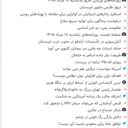
روزنامه‌های ورزشی امروز یک‌شنبه ۱۸ مرداد ۱۴۰۵
دیوار طارمی جلوی عربستان
استقرار رادارهای اسرائیلی در اوکراین برای مقابله با پهپادهای روسی
درخواست پنتاگون برای تولید سریع سلاح
مقاومت یمن؛ دو خیز اساسی
صفحه نخست روزنامه‌های یکشنبه ۱۸ مرداد ۱۴۰۵
آتش‌سوزی در تأسیسات آرامکو در جنوب غرب عربستان
حذف لبنیات چه بلایی سر بیماران کلیوی می آورد
طبیعت بکر جاده اسالم به خلخال
رویای اف-۳۵ ترکیه در بن‌بست
آمریکا نتوانست؛ دیگران هم نمی توانند
اهداف ژاپن برای افزایش توان نظامی چیست؟
ترس کارشناس کویتی از تسلط ایران بر تنگۀ هرمز
هشدار پلیس تهران بزرگ به «کودک‌بلاگرها»
اعتراف جالب یک رسانه آمریکایی به شکست
قرص آزمایشی که می‌تواند درمان HIV را متحول کند
شکار تمساح در مالزی
دلایل پارگی رگ خونی در چشم
توافق مکه برای سعودی امنیت آور نیست!