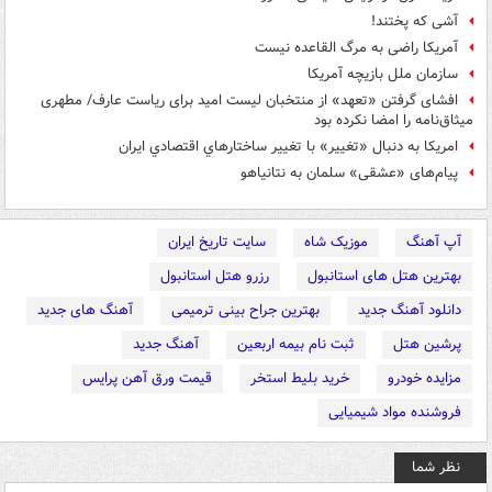
آشی که پختند!
آمریکا راضی به مرگ القاعده نیست
سازمان ملل بازیچه آمریکا
افشای گرفتن «تعهد» از منتخبان لیست امید برای ریاست عارف/ مطهری
میثاق‌نامه را امضا نکرده بود
امريكا به دنبال «تغيير» با تغيير ساختارهاي اقتصادي ايران
پیام‌های «عشقی» سلمان به نتانیاهو
آپ آهنگ
موزیک شاه
سایت تاریخ ایران
بهترین هتل های استانبول
رزرو هتل استانبول
دانلود آهنگ جدید
بهترین جراح بینی ترمیمی
آهنگ های جدید
پرشین هتل
ثبت نام بیمه اربعین
آهنگ جدید
مزایده خودرو
خرید بلیط استخر
قیمت ورق آهن پرایس
فروشنده مواد شیمیایی
نظر شما