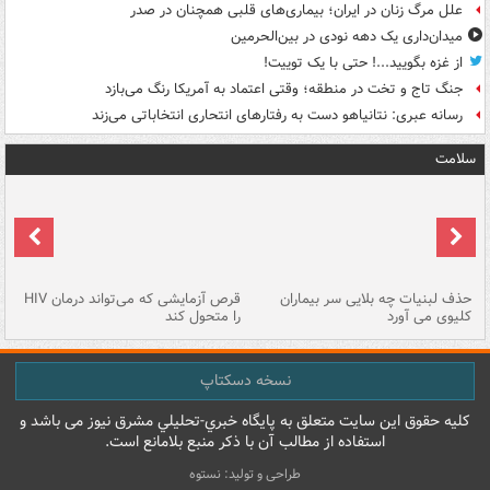
علل مرگ زنان در ایران؛ بیماری‌های قلبی همچنان در صدر
میدان‌داری یک دهه نودی در بین‌الحرمین
از غزه بگویید...! حتی با یک توییت!
جنگ تاج و تخت در منطقه؛ وقتی اعتماد به آمریکا رنگ می‌بازد
رسانه عبری: نتانیاهو دست به رفتارهای انتحاری انتخاباتی می‌زند
سلامت
حذف لبنیات چه بلایی سر بیماران
قرص آزمایشی که می‌تواند درمان HIV
عل
کلیوی می آورد
را متحول کند
قل
نسخه دسکتاپ
کليه حقوق اين سايت متعلق به پایگاه خبري-تحليلي مشرق نيوز می باشد و
استفاده از مطالب آن با ذکر منبع بلامانع است.
طراحی و تولید: نستوه