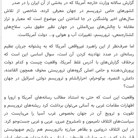
گزارش سالانه وزارت خارجه آمریکا که در بخشی از آن ایران را در صدر
کشورهای حامی تروریسم در جهان معرفی کرده، شاخصی از تلاش
سال‌های اخیر واشنگتن در جا انداختن این موضوع است که معیار و تراز
مقابله با چالش‌های بین‌المللی در جهان نظیر حقوق بشر، سلاح‌های
کشتارجمعی، تروریسم، تغییرات آب و هوایی و... دولت آمریکاست.
اما صرف‌نظر از این راهبرد غیرواقعی آمریکا که به پشتوانه جریان عظیم
رسانه‌ای در صدد نهادینه کردن آن است، سوال اساسی این است که
برخلاف گزارش‌های با آدرس غلط آمریکا، واقعیت چیست و کدام دولت
پرورش‌دهنده و حامی اصلی گروه‌های تروریستی مخوف همچون القاعده،
داعش، النصره، بوکوحرام، احرارالشام و تروریسم دولتی اسرائیل در جهان
است؟
واقعیت این است که حتی به استناد مطالب رسانه‌های آمریکا و اروپا و
اظهارات مقامات غربی به آسانی می‌‌توان برداشت کرد ریشه‌های تروریسم و
تقویت و ترویج آن در جهان بخصوص غرب آسیا را می‌بایست در
سیاست‌های ائتلاف نامیمون و نامشروع عبری، عربی و غربی جست‌وجو کرد.
در این ائتلاف دروغین و بظاهر مبارزه باتروریسم هم رژیم صهیونیستی
قرار دارد که در ترور مبارزان فلسطینی، لبنانی و دانشمندان هسته‌ای ایران