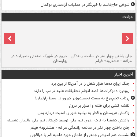
شوخی حاج‌قاسم با خبرنگار در عملیات آزادسازی بوکمال
حوادث
جان باختن چهار نفر در سانحه رانندگی
حریق در شهرک صنعتی نصیرآباد در
حر
مراغه - هشترود+ فیلم
بهارستان
فی
آخرین اخبار
جنگ ایران ده‌ها هزار شغل را در آمریکا از بین برد
رویترز: دموکرات‌ها قصد انجام تحقیقات علیه ترامپ را دارند
پرتاب تخم‌مرغ به سمت نخست‌وزیر کوزوو در وسط پارلمان!
نقشه کشی برای فتنه و اصرار بر دروغ
واکنش عربستان و قطر به بیانیه شورای امنیت درباره یمن
واکنش کشفیا به ترک اردوی تیم ملی توسط کاپیتان تیم ملی والیبال نشسته
جان باختن چهار نفر در سانحه رانندگی مراغه - هشترود+ فیلم
نشست هم اندیشی جمعی از علمای حوزه علمیه قم با عراقچی