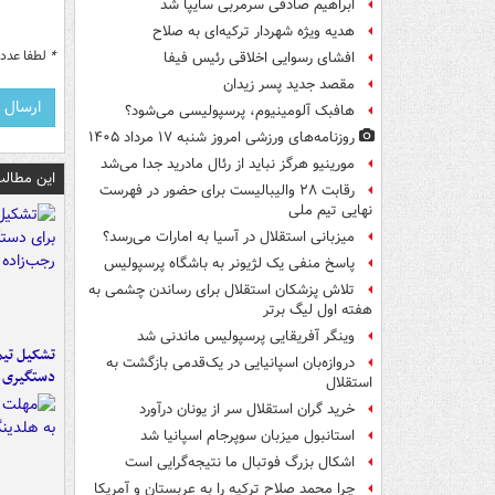
ابراهیم صادقی سرمربی سایپا شد
هدیه ویژه شهردار ترکیه‌ای به صلاح
*
لطفا عدد م
افشای رسوایی اخلاقی رئیس فیفا
مقصد جدید پسر زیدان
هافبک آلومینیوم، پرسپولیسی می‌شود؟
روزنامه‌های ورزشی امروز ‌شنبه ۱۷ مرداد ۱۴۰۵
مورینیو هرگز نباید از رئال مادرید جدا می‌شد
این مطالب
رقابت ۲۸ والیبالیست برای حضور در فهرست
نهایی تیم ملی
میزبانی استقلال در آسیا به امارات می‌رسد؟
پاسخ منفی یک لژیونر به باشگاه پرسپولیس
تلاش پزشکان استقلال برای رساندن چشمی به
هفته اول لیگ برتر
وینگر آفریقایی پرسپولیس ماندنی شد
تشکیل تیم 
دروازه‌بان اسپانیایی در یک‌قدمی بازگشت به
دستگیری ع
استقلال
خرید گران استقلال سر از یونان درآورد
استانبول میزبان سوپرجام اسپانیا شد
اشکال بزرگ فوتبال ما نتیجه‌گرایی است
چرا محمد صلاح ترکیه را به عربستان و آمریکا