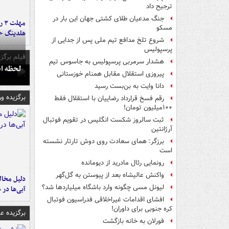
ترجیح داد
جنگ مدعیان طلای کشتی جهان این بار در
مه
مسکو
هلدینگ خ
شروع تلخ مدافع تیم ملی پس از جدایی از
پرسپولیس
فیلم برگزی
هشدار سرمربی پرسپولیس به جاسوس تیم
لحظه انفجار جایگاه
پیروزی استقلال مقابل همنام خوزستانی
دانا وایت به بن‌بست رسید
برگزیده و
رقم فسخ قرارداد رضاییان با استقلال فقط
۱۰۰میلیون تومان!
ثبت سالروز شکست انگلیس در تقویم فوتبال
آرژانتین
برزگر: همای سعادت روی دوش تارتار نشسته
است
رونمایی رئال مادرید از دیومانده
واکنش عالیشاه بعد از پیوستن به گل‌گهر
لیونل مسی چگونه وارد باشگاه میلیاردها شد؟
آبی‌ها در 
افشای اقدامات غیراخلاقی فدراسیون فوتبال
کره جنوبی برای داوران!
برگزیده 
فورلان به خانه بازگشت