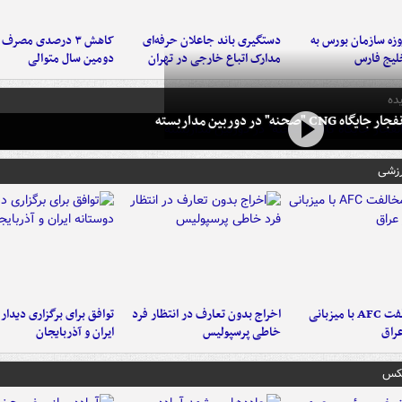
لت ۳ روزه سازمان بورس به
دستگیری باند جاعلان حرفه‌ای
کاهش ۳ درصدی مصرف
لیج فارس
مدارک اتباع خارجی در تهران
دومین سال متوالی
ده
 CNG "صحنه" در دوربین مداربسته
رزشی
دلیل مخالفت AFC با میزبانی
اخراج بدون تعارف در انتظار فرد
توافق برای برگزاری دیدار
عراق
خاطی پرسپولیس
ایران و آذربایجان
عکس