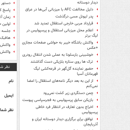
دیدار دوستانه
دستور 
دلیل مخالفت AFC با میزبانی آبی‌ها در عراق
پاسخ کم
پدر لیونل مسی درگذشت
زمان آ
قرارداد مربی خارجی استقلال تمدید شد
اولین خ
اعلام محل میزبانی استقلال و پرسپولیس در
جلسه حی
لیگ برتر
هافبک 
واکنش باشگاه خیبر به حواشی صفحات مجازی
واکنش ک
+عکس
واکنش 
خوشبینی بارسلونا به عملی شدن انتقال رودری
ترک ها روی ستاره بلژیکی دست گذاشتند
نظر شم
حضور نماینده گل‌گهر در قرعه‌کشی لیگ
قهرمانان آسیا
نام
از این به بعد دیگر نامه‌های استقلال را امضا
نمی‌کنم
چمن دستگردی زیر کشت نمی‌رود
ایمیل
بازیکن سابق پرسپولیس به فجرسپاسی پیوست
اخراج بدون تعارف در انتظار فرد خاطی
نظر شما 
پرسپولیس
توافق برای برگزاری دیدار دوستانه ایران و
آذربایجان