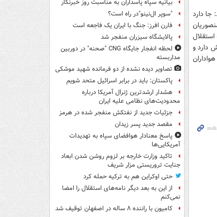
بیانیه سپاه پاسداران به مناسبت روز خبرنگار
 جا دارد
"سوپر ال‌نینو"در راه است؟
نصوریان
فارن افرز: جنگ با ایران یک فاجعه است
استقلال
پالایشگاه سیزران منفجر شد
 دارد و
لحظه انفجار جایگاه CNG "صحنه" در دوربین
مداربسته
هواداران
تصاویر دیده‌ نشده از دو فرمانده شهید موشکی
پاکستان: باید در برابر اسرائیل متحد شویم
هشدار ارشدترین ژنرال آمریکا درباره
محدودیت‌های نظامی علیه ایران
جزئیات جدید از نفتکش منفجر شده در هرمز
مقصد جدید پسر زیدان
پاسخ معنادار هوافضای سپاه به تهدیدات
آمریکایی‌ها
تاکید وزارت خارجه بر لزوم روشن شدن ابعاد
جنایت تروریستی مزار شریف
حتی اوکراین هم به ترکیه حمله کرد
از این به بعد دیگر نامه‌های استقلال را امضا
نمی‌کنم
کامیون با راننده ۸ ساله در اصفهان توقیف شد