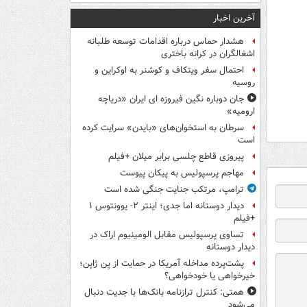
آخرین اخبار
هشدار حماس درباره اقدامات توسعه طلبانه
اشغالگران در کرانه باختری
احتمال سفر ویتکاف و کوشنر به اوکراین و
روسیه
جان دوباره نگین فیروزه ای ایران «دریاچه
ارومیه»
سرطان به استخوان‌های «بایدن» سرایت کرده
است
پیروزی قاطع چلسی برابر میلان +فیلم
مهاجم پرسپولیس به پیکان پیوست
ترامپ، مرتکب جنایت جنگی شده است
دیدار دوستانه اما جدی؛ اینتر ۲- یوونتوس ۱
+فیلم
تساوی پرسپولیس مقابل الومینیوم اراک در
دیدار دوستانه
پشت‌پرده مداخله آمریکا در حمایت از یِن ژاپن؛
خیرخواهی یا خودخواهی؟
همتی: کنترل ترازنامه بانک‌ها با جدیت دنبال
می‌شود