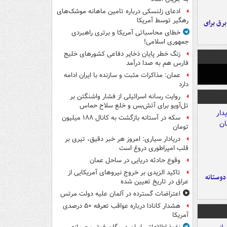
ادعای زلنسکی درباره تامین ماهانه موشک‌های
رهگیر توسط آمریکا
 برق برای
خطای محاسباتی آمریکا و برتری راهبردی
جمهوری اسلامی!
زنگ خطر پایان ذخایر دفاعی کشورهای خلیج
فارس هم به صدا درآمد
عمان: مذاکرات مثبت و سازنده با ایران ادامه
دارد
روایت رسانه اسرائیلی از فشار واشنگتن بر
تل‌آویو برای آتش‌بس و خلع سلاح حماس
سکه در آستانه بازگشت به کانال ۱۸۸ میلیون
تومان
دریادار سیاری: امروز هر خبر دقیق، تیری بر
قلب امپراطوری دروغ است
وقوع حادثه دریایی در ساحل عمان
تاکید الزیدی بر خروج نیروهای آمریکایی از
 دوستانه
عراق در تاریخ تعیین شده
اعتراضات گسترده در آلمان علیه دولت مرتس
هشدار کانادا درباره عواقب تعرفه ۵۰ درصدی
آمریکا