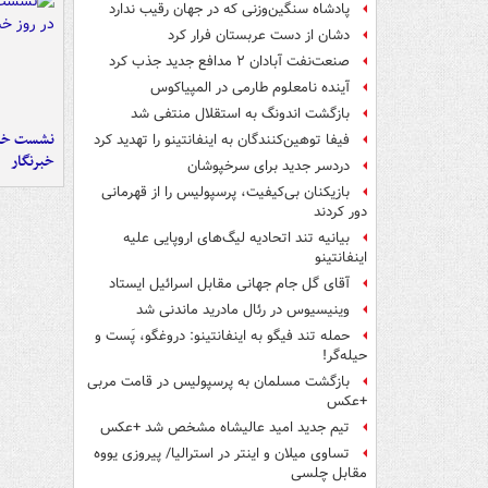
پادشاه سنگین‌وزنی که در جهان رقیب ندارد
دشان از دست عربستان فرار کرد
صنعت‌نفت آبادان ۲ مدافع جدید جذب کرد
آینده نامعلوم طارمی در المپیاکوس
بازگشت اندونگ به استقلال منتفی شد
نشست خبر
فیفا توهین‌کنندگان به اینفانتینو را تهدید کرد
خبرنگار
دردسر جدید برای سرخپوشان
بازیکنان بی‌کیفیت، پرسپولیس را از قهرمانی
دور کردند
بیانیه تند اتحادیه لیگ‌های اروپایی علیه
اینفانتینو
آقای گل جام جهانی مقابل اسرائیل ایستاد
وینیسیوس در رئال مادرید ماندنی شد
حمله تند فیگو به اینفانتینو: دروغگو، پَست‌ و
حیله‌گر!
بازگشت مسلمان به پرسپولیس در قامت مربی
+عکس
تیم جدید امید عالیشاه مشخص شد +عکس
تساوی میلان و اینتر در استرالیا/ پیروزی یووه
مقابل چلسی