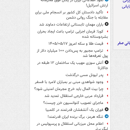
نفوذ اطلاعاتی ایران در یگان فوق محرمانه
ارتش اسرائیل!
تأکید دادستان کل کشور بر انسجام ملی برای
مقابله با جنگ روانی دشمن
باران مهمان تابستانی ارتفاعات دماوند شد
کوبا: فرمان اجرایی ترامپ باعث ایجاد بحران
بشردوستانه شده
یانی صفر
قیمت طلا و سکه امروز ۱۴۰۵/۰۵/۱۷
ترامپ مجبور به پس‌دادن ۱۰۰ میلیارد دلار از
پول تعرفه‌ها شد
آتش سوزی مهیب یک ساختمان ۱۲ طبقه در
جاکارتا
پدر لیونل مسی درگذشت
وجود شواهدی مبنی بر بمباران لامرد با فسفر
چرا بیت المال باید خرج مجرمان امنیتی شود؟
قرارداد مربی خارجی استقلال تمدید شد
ماجرای تصویب کنوانسیون خزر چیست؟
فوران یک آتشفشان قدرتمند در کلمبیا
تنگه هرمز، برگ برنده ایران قدرتمند!
اعلام محل میزبانی استقلال و پرسپولیس در
لیگ برتر