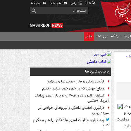
RSS
آرشیو
تماس با ما
دربارهٔ ما
MASHREGH
NEWS
یلم
دیدگاه
پیوندها
بازار
اپ
پربازدیدترین ها
تأیید ربایش و قتل حمیدرضا رجب‌زاده
مداح جوانی که در خون خود غلتید +فیلم
استقرار انبوه «دی‌اف‑۱۷» و پایان عصر پدافند
آمریکا +عکس
 در
درگیری اعضای داعش و نیروهای جولانی در
د و
سیده زینب
 موفقیت
پزشکیان: جنایات امروز واشنگتن را هم محکوم
کنید
ارد.