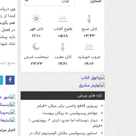
استان:
وی درپاسخ
ابتدا از
هم بگویم
اذان صبح
طلوع آفتاب
اذان ظهر
در فصل ج
۱۲:۱۰
۰۵:۱۸
۰۳:۴۳
باید پیشک
شاد شود.
غروب خورشید
اذان مغرب
نیمه‌شب شرعی
منبع: ایس
۲۳:۲۳
۱۹:۲۱
۱۹:۰۲
تازه های ورزش
پیروزی قاطع چلسی برابر میلان +فیلم
مهاجم پرسپولیس به پیکان پیوست
دیدار دوستانه اما جدی؛ اینتر ۲- یوونتوس ۱
+فیلم
اخبار مرتب
تساوی پرسپولیس مقابل الومینیوم اراک در