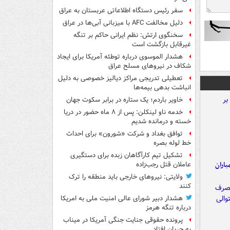
سفر رئیس دستگاه اطلاعاتی عربستان به عراق
دلیل مخالفت AFC با میزبانی آبی‌ها در عراق
سخنگوی ارتش: نظم ایرانی حاکم بر تنگه
غیرقابل بازگشت است
هشدار الموسوی درباره توطئه آمریکا برای ایجاد
شکاف در نیروهای مسلح عراق
تعطیلی تدریجی مراکز دیالیز خصوصی به دلیل
انباشت بدهی بیمه‌ها
خاویر باردم؛ یک ستاره در برابر سکوت جهان
خدمه ناو لینکلن: پس از ۸ ماه حضور در دریا
خسته و درمانده‌ شدیم
توافق بغداد و شرکت «شورون» برای احداث
خط لوله بصره
تشکیل تیم کارآگاهان زبده برای دستگیری
اران
عاملان قتل رجب‌زاده
ولایتی: نیروهای خارجی باید منطقه را ترک
کنند
هشدار دبیر شورای عالی امنیت ملی به امریکا
درباره تنگه هرمز
پرونده حقوقی جنایت جنگی آمریکا در میناب
به جریان افتاد