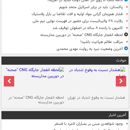
ادامه جنگ تا روی کار آمدن دولت جدید در آمریکا!
پاکستان: باید در برابر اسرائیل متحد شویم
فشار هم‌زمان گرانی مواد اولیه و افت تقاضا بر بازار پلاستیک
رقابت ۲۸ والیبالیست برای حضور در فهرست نهایی تیم ملی
کامیون با راننده ۸ ساله در اصفهان توقیف شد
لحظه انفجار جایگاه CNG "صحنه" در دوربین مداربسته
مراقب علائم هپاتیت باشید!
آخرین وضعیت نبرد به روایت مهدی محمدی
حوادث
ای
هشدار نسبت به وفوع تندباد در تهران
لحظه انفجار جایگاه CNG "صحنه" در
دس
دوربین مداربسته
ات
آخرین اخبار
وجود شواهدی مبنی بر بمباران لامرد با فسفر