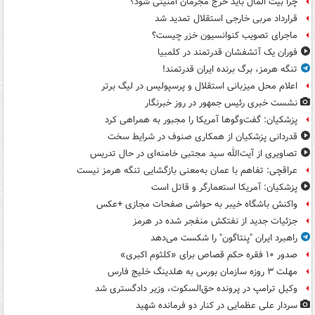
چرا بیت المال باید خرج مجرمان امنیتی شود؟
قرارداد مربی خارجی استقلال تمدید شد
ماجرای تصویب کنوانسیون خزر چیست؟
فوران یک آتشفشان قدرتمند در کلمبیا
تنگه هرمز، برگ برنده ایران قدرتمند!
اعلام محل میزبانی استقلال و پرسپولیس در لیگ برتر
نشست خبری رئیس جمهور در روز خبرنگار
پزشکیان: گفت‌وگوها آمریکا را مجبور به همراهی کرد
قدردانی پزشکیان از همکاری صنوف در شرایط سخت
تصاویری از آیت‌الله سید مجتبی خامنه‌ای در حال تدریس
عراقچی: تفاهم با عمان به‌معنی بازگشایی تنگه هرمز نیست
پزشکیان: آمریکا استعمارگر و قاتل است
واکنش باشگاه خیبر به حواشی صفحات مجازی +عکس
جزئیات جدید از نفتکش منفجر شده در هرمز
راهبرد ایران "پنتاگون" را شکست می‌دهد
صدور ۱۰ فقره حکم قصاص برای «کلثوم اکبری»
مهلت ۳ روزه سازمان بورس به هلدینگ خلیج فارس
وکیل ترامپ در پرونده حق‌السکوت، وزیر دادگستری شد
سردار علی عظمایی در کنار دو فرمانده شهید