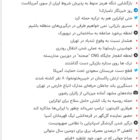
بازگشایی تنگه هرمز منوط به پذیرش شروط ایران از سوی آمریکاست
روز خبرنگار نامبارک!
حتی اوکراین هم به ترکیه حمله کرد
مسرور بارزانی: نمی خواهیم طرفی در درگیری‌های منطقه باشیم
لحظه برخورد صاعقه به ساختمانی در نیویورک
هشدار نسبت به وفوع تندباد در تهران
خوشبینی بارسلونا به عملی شدن انتقال رودری
لحظه انفجار جایگاه CNG "صحنه" در دوربین مداربسته
ترک ها روی ستاره بلژیکی دست گذاشتند
قطع دست عربستان سعودیِ تحت حمایت آمریکا
عملیات ارتش پاکستان در خیبرپختونخوا؛ ۸ نفر کشته شدند
دستگیری باند جاعلان حرفه‌ای مدارک اتباع خارجی در تهران
جاده‌های مشهد آماده میزبانی از زائران رضوی
حمله روسیه به یک کشتی حامل سلاح برای اوکراین
هیلاری کلینتون: ترامپ نمی‌داند چطور با ایرانی‌ها مذاکره کند
حضور نماینده گل‌گهر در قرعه‌کشی لیگ قهرمانان آسیا
درگیر شدن گردشگر اسپانیایی با نظامی صهیونیست
کاهش ۳ درصدی مصرف برق برای دومین سال متوالی
مداح جوانی که در خون خود غلطید +فیلم