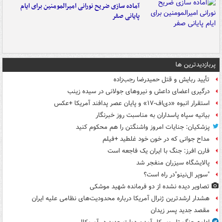
آماده سازی ضریح نورانی امیرالمومنین برای ایام
پایانی صفر
پربازدیدترین ها
تأیید ربایش و قتل حمیدرضا رجب‌زاده
درگیری اعضای داعش و نیروهای جولانی در سیده زینب
استقرار انبوه «دی‌اف‑۱۷» و پایان عصر پدافند آمریکا +عکس
بیانیه سپاه پاسداران به مناسبت روز خبرنگار
پزشکیان: جنایات امروز واشنگتن را هم محکوم کنید
مداح جوانی که در خون خود غلطید +فیلم
فارن افرز: جنگ با ایران یک فاجعه است
پالایشگاه سیزران منفجر شد
"سوپر ال‌نینو"در راه است؟
تصاویر دیده‌ نشده از دو فرمانده شهید موشکی
هشدار ارشدترین ژنرال آمریکا درباره محدودیت‌های نظامی علیه ایران
مقصد جدید پسر زیدان