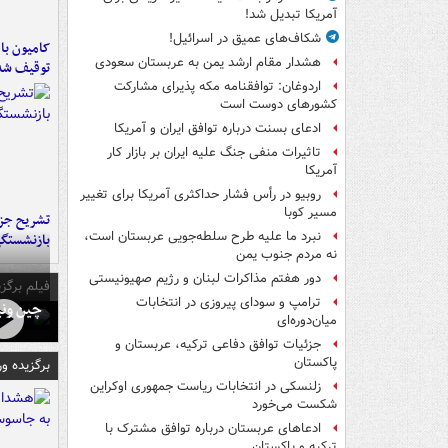
آمریکا تبدیل شد!
شکاف‌های عمیق در اسرائیل!
هشدار مقام ارشد یمن به عربستان سعودی
توقیف شد
اردوغان: توافقنامه مکه پذیرای مشارکت
کشورهای دوست است
ادعای بسنت درباره توافق ایران و آمریکا
تاثیرات منفی جنگ علیه ایران بر بازار کار
آمریکا
روبیو در رأس فشار حداکثری آمریکا برای تغییر
مسیر کوبا
تشریح جز
نبرد ما علیه طرح سلطه‌جویی عربستان است،
بازنشستگ
نه مردم جنوب یمن
دور هفتم مذاکرات لبنان و رژیم صهیونیستی
فیلم برگزی
ترامپ و سودای پیروزی در انتخابات
چین ونی
میان‌دوره‌ای
جزئیات توافق دفاعی ترکیه، عربستان و
پاکستان
برگزیده و
زلنسکی در انتخابات ریاست جمهوری اوکراین
شکست می‌خورد
ادعاهای عربستان درباره توافق مشترک با
ترکیه و پاکستان