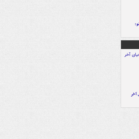
و:
 آخر