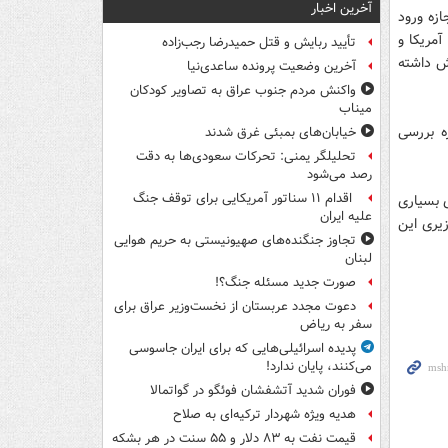
آخرین اخبار
ازه ورود
آمریکا و
تأیید ربایش و قتل حمیدرضا رجب‌زاده
ش داشته
آخرین وضعیت پرونده ساعدی‌نیا
واکنش مردم جنوب عراق به تصاویر کودکان
میناب
ه بررسی
خیابان‌های بمبئی غرق شدند
تحلیلگر یمنی: تحرکات سعودی‌ها به دقت
رصد می‌شود
اقدام ۱۱ سناتور آمریکایی برای توقف جنگ
ی بسیاری
علیه ایران
یری این
تجاوز جنگنده‌های صهیونیستی به حریم هوایی
لبنان
صورت جدید مسئله جنگ؟!
دعوت مجدد عربستان از نخست‌وزیر عراق برای
سفر به ریاض
پدیده اسرائیلی‌هایی که برای ایران جاسوسی
می‌کنند، پایان ندارد!
فوران شدید آتشفشان فوئگو در گواتمالا
هدیه ویژه شهردار ترکیه‌ای به صلاح
قیمت نفت به ۸۳ دلار و ۵۵ سنت در هر بشکه