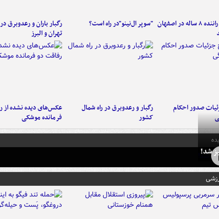
کامیون با راننده ۸ ساله در اصفهان
"سوپر ال‌نینو"در راه است؟
رگبار باران و رعدوبرق در 
تهران و البرز
ئیات صدور احکام
رگبار و رعدوبرق در راه شمال
عکس‌های دیده نشده از ر
ی
کشور
فرمانده‌ موشکی
ده
ز شد!
رزشی