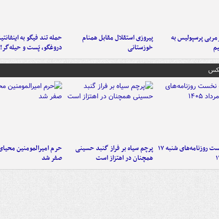
ربی پرسپولیس به
پیروزی استقلال مقابل همنام
حمله تند فیگو به اینفانتین
م
خوزستانی
دروغگو، پَست‌ و حیله‌گر!
عکس
صفحه نخست روزنامه‌های شنبه ۱۷
پرچم سیاه بر فراز گنبد حسینی
حرم امیرالمومنین محیای
همچنان در اهتزاز است
صفر شد