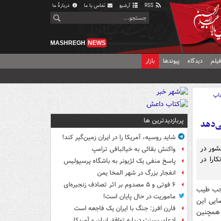
RSS
آرشیو
تماس با ما
دربارهٔ ما
MASHREGH
NEWS
یلم
دیدگاه
پیوندها
بازار
اپ
پربازدیدترین ها
ی‌دهد
شاید روسیه، آمریکا را در ایران زمین‌گیر کند!
شور در
واکنش بقائی به خیالبافی ترامپ
ارا در
پاسخ منفی یک لژیونر به باشگاه پرسپولیس
انفجار بزرگ در شهر المخا یمن
۶ فوتی و ۵ مصدوم بر اثر تصادف زنجیره‌ای
 رجب طیب
ماموریت در حال پایان است!
ایی این
فارن افرز: جنگ با ایران یک فاجعه است
 همچنین
ادعای بسنت درباره توافق ایران و آمریکا