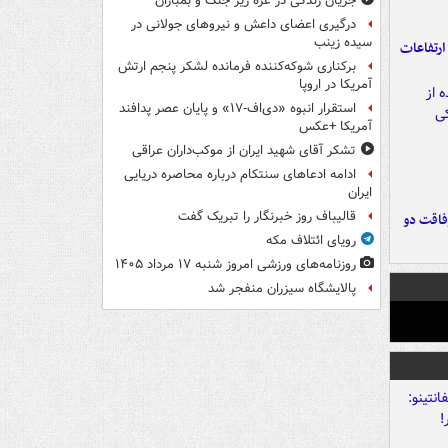
جریان زندگی در غزه زیر جنگ و بمباران
درگیری اعضای داعش و نیروهای جولانی در
سیده زینب
ارتفاعات
برکناری شوکه‌کننده فرمانده لشکر پنجم ارتش
آمریکا در اروپا
استقرار انبوه «دی‌اف‑۱۷» و پایان عصر پدافند
آمریکا +عکس
تشکر آقای شهید ایران از موکب‌داران عراقی
ادامه ادعاهای سنتکام درباره محاصره دریایی
ایران
قالیباف روز خبرنگار را تبریک گفت
فاقت دو
رویای ائتلاف مکه
روزنامه‌های ورزشی امروز ‌شنبه ۱۷ مرداد ۱۴۰۵
پالایشگاه سیزران منفجر شد