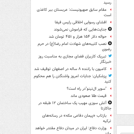
رسید
مقام سابق صهیونیست: عربستان ببر کاغذی
است
افشای رسوایی اخلاقی رئیس فیفا
جنایت‌هایی که فراموش نمی‌شوند
حواله دلار ۱۵۴ هزار و ۴۵۱ تومان شد
نصب کتیبه‌های شهادت امام رضا(ع) در حرم
رضوی
تبریک کاربران فضای مجازی به مناسبت روز
خبرنگار
کامیون با راننده ۸ ساله در اصفهان توقیف شد
پزشکیان: جنایات امروز واشنگتن را هم محکوم
کنید
"سوپر ال‌نینو"در راه است؟
قیمت طلا صعودی ماند
آتش سوزی مهیب یک ساختمان ۱۲ طبقه در
جاکارتا
بازتاب «پیمان دفاعی مکه» در رسانه‌های
ترکیه
وزارت دفاع: ایران در میدان دفاع مقتدر خواهد
ماند