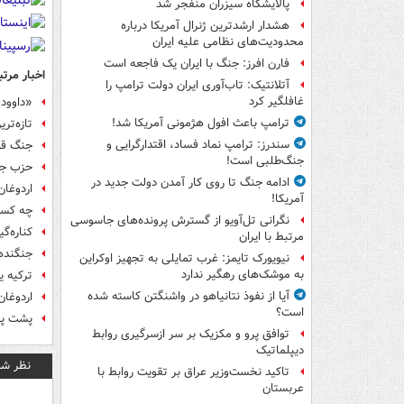
پالایشگاه سیزران منفجر شد
هشدار ارشدترین ژنرال آمریکا درباره
محدودیت‌های نظامی علیه ایران
فارن افرز: جنگ با ایران یک فاجعه است
اخبار مرتب
آتلانتیک: تاب‌آوری ایران دولت ترامپ را
غافلگیر کرد
«داوود 
ترامپ باعث افول هژمونی آمریکا شد!
تازه‌تری
سندرز: ترامپ نماد فساد، اقتدارگرایی و
جنگ قدر
جنگ‌طلبی است!
حزب جمه
ادامه جنگ تا روی کار آمدن دولت جدید در
اردوغا
آمریکا!
چه کسا
نگرانی تل‌آویو از گسترش پرونده‌های جاسوسی
کناره‌گ
مرتبط با ایران
جنگنده‎های ترکیه خاک سوریه را بمباران 
نیویورک تایمز: غرب تمایلی به تجهیز اوکراین
به موشک‌های رهگیر ندارد
ترکیه 
آیا از نفوذ نتانیاهو در واشنگتن کاسته شده
اردوغان
است؟
پشت پرد
توافق پرو و مکزیک بر سر ازسرگیری روابط
دیپلماتیک
نظر شم
تاکید نخست‌وزیر عراق بر تقویت روابط با
عربستان