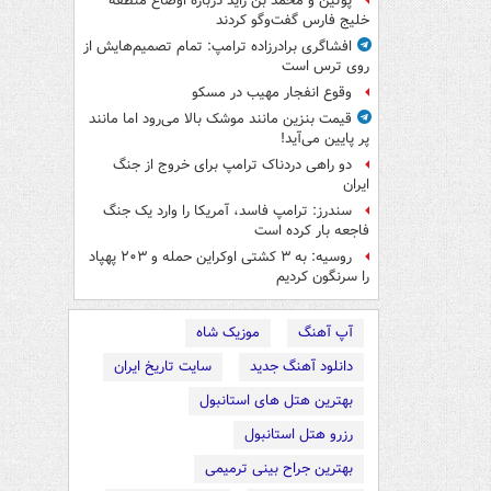
پوتین و محمد بن زاید درباره اوضاع منطقه
خلیج فارس گفت‌وگو کردند
افشاگری برادرزاده ترامپ: تمام تصمیم‌هایش از
روی ترس است
وقوع انفجار مهیب در مسکو
قیمت بنزین مانند موشک بالا می‌رود اما مانند
پر پایین می‌آید!
دو راهی دردناک ترامپ برای خروج از جنگ
ایران
سندرز: ترامپ فاسد، آمریکا را وارد یک جنگ
فاجعه بار کرده است
روسیه: به ۳ کشتی اوکراین حمله و ۲۰۳ پهپاد
را سرنگون کردیم
آپ آهنگ
موزیک شاه
دانلود آهنگ جدید
سایت تاریخ ایران
بهترین هتل های استانبول
رزرو هتل استانبول
بهترین جراح بینی ترمیمی