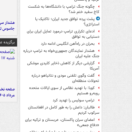
چگونه جنگ ترامپ با دانشگاه‌ها به شکست
کاخ سفید ختم شد؟
پشت پرده توافق جدید ایران؛ تاکتیک یا
هشدار سرم
استراتژی؟
جاسوس تی
ادعای تکراری ترامپ درمورد تمایل ایران برای
دستیابی به توافق
برگزیده 
بحران در راه‌آهن انگلیس ادامه دارد
هشدار نمایندگان جمهوری‌خواه به ترامپ درباره
جنگ علیه ایران
گزارشی دیگر از کاهش ذخایر کلیدی موشکی
آمریکا
گفت وگوی تلفنی مودی و نتانیاهو درباره
تحولات منطقه‌ای
کوبا: با تهدید نظامی از سوی ایالات متحده
روبه‌رو هستیم
مرداد ۱۴۰۵
ترامپ سوئیس را تهدید کرد
طالبان: داعش را به طور کامل در افغانستان
سرکوب کردیم
امضای سران پاکستان، عربستان و ترکیه برای
«دفاع جمعی»