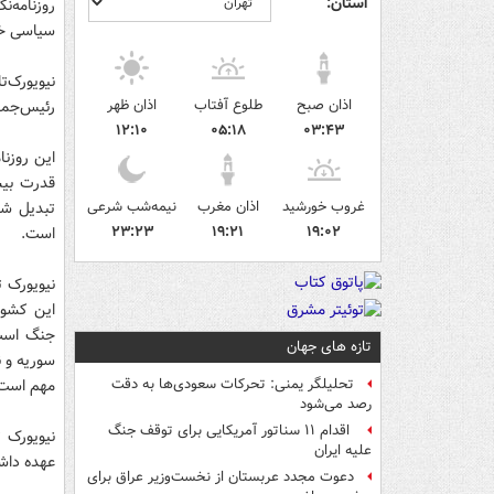
استان:
روزنامه‌ن
سیاسی خود
نیویورک‌ت
اذان صبح
طلوع آفتاب
اذان ظهر
رئیس‌جمه
۱۲:۱۰
۰۵:۱۸
۰۳:۴۳
این روزنا
قدرت بیش
غروب خورشید
اذان مغرب
نیمه‌شب شرعی
تبدیل شد
۲۳:۲۳
۱۹:۲۱
۱۹:۰۲
است.
نیویورک ت
این کشور
جنگ است 
تازه های جهان
سوریه و ن
مهم است
تحلیلگر یمنی: تحرکات سعودی‌ها به دقت
رصد می‌شود
اقدام ۱۱ سناتور آمریکایی برای توقف جنگ
نیویورک 
علیه ایران
عهده داش
دعوت مجدد عربستان از نخست‌وزیر عراق برای