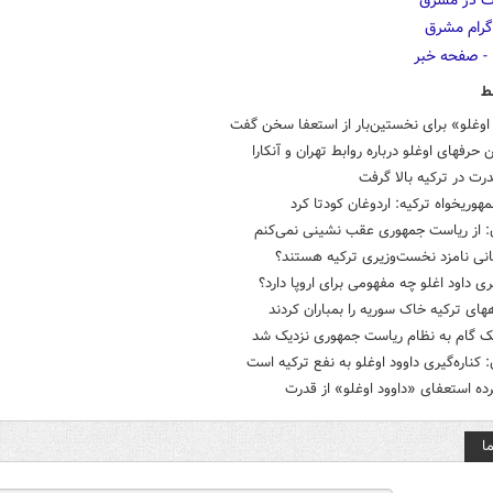
ط
اوغلو» برای نخستین‌بار از استعفا سخن گفت
ن حرفهای اوغلو درباره روابط تهران و آنکارا
ت در ترکیه بالا گرفت
وریخواه ترکیه: اردوغان کودتا کرد
ن: از ریاست جمهوری عقب نشینی نمی‌کنم
نی نامزد نخست‌وزیری ترکیه هستند؟
یری داود اغلو چه مفهومی برای اروپا دارد؟
کردند
یک گام به نظام ریاست جمهوری نزدیک شد
: کناره‌گیری داوود اوغلو به نفع ترکیه است
ه استعفای «داوود اوغلو» از قدرت
ا