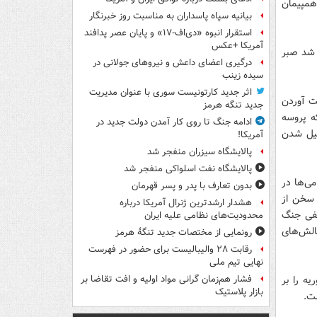
هم‍پیمان
بیانیه سپاه پاسداران به مناسبت روز خبرنگار
استقرار انبوه «دی‌اف‑۱۷» و پایان عصر پدافند
آمریکا +عکس
ث شد صبر
درگیری اعضای داعش و نیروهای جولانی در
سیده زینب
اثر جدید کارتونیست سوری با عنوان مدیریت
ست آوردن
جدید تنگه هرمز
ه پروسه
ادامه جنگ تا روی کار آمدن دولت جدید در
میل شدن
آمریکا!
پالایشگاه سیزران منفجر شد
پالایشگاه نفت اسلواکی منفجر شد
می‌ها در
بدون تعارف با پدر و پسر قهرمان
 سخن از
هشدار ارشدترین ژنرال آمریکا درباره
نفی جنگ
محدودیت‌های نظامی علیه ایران
چالش‌های
رونمایی از مختصات جدید تنگۀ هرمز
رقابت ۲۸ والیبالیست برای حضور در فهرست
نهایی تیم ملی
ه را بر
فشار هم‌زمان گرانی مواد اولیه و افت تقاضا بر
بازار پلاستیک
ت.