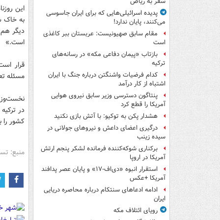
سفر به ریاض
این روزنا
پدیده اسرائیلی‌هایی که برای ایران جاسوسی
به خاک سو
می‌کنند، پایان ندارد!
دیگر هم‌
مقام سابق صهیونیست: عربستان ببر کاغذی
است.»
است
بازتاب «پیمان دفاعی مکه» در رسانه‌های
ترکیه
قرار است
کدام فرضیات واشنگتن درباره جنگ با ایران
مسئله تع
اشتباه از کار درآمد
پنتاگون دسترسی وزیر سابق نیروی هوایی
نخست‌وزیر
آمریکا را قطع کرد
در ترکیه
هشدار پکن به توکیو: با آتش بازی نکنید
کشور را ب
درگیری اعضای داعش و نیروهای جولانی در
سیده زینب
برکناری شوکه‌کننده فرمانده لشکر پنجم ارتش
منبع: تس
آمریکا در اروپا
استقرار انبوه «دی‌اف‑۱۷» و پایان عصر پدافند
آمریکا +عکس
ادامه ادعاهای سنتکام درباره محاصره دریایی
ایران
رویای ائتلاف مکه