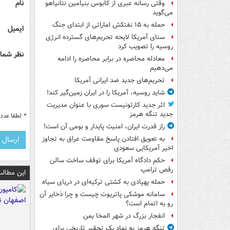
نام
وقتی رسانه عبری از کابوس بنیامین نتانیاهو
می‌گوید
حمله به ۱۵ نفتکش‌ اماراتی از ابتدای جنگ
ایمیل
سنای آمریکا لایحه تحریم‌های گسترده انرژی
روسیه را تصویب کرد
نظر شما 
معادله محاصره در برابر محاصره را ادامه
می‌دهیم
تحریم‌های جدید ضد ایرانی آمریکا
شاید روسیه، آمریکا را در ایران زمین‌گیر کند!
اثر جدید کارتونیست سوری با عنوان مدیریت
جدید تنگه هرمز
*
لطفا عدد م
راز قدرت ایران، امنیت پایدار و بومی آن است!
به تعویق افتادن پاسخ مقاومت عراق به تجاوز
اخیر آمریکایی سعودی
حکم دادگاه آمریکا برای توقف ساخت سالن
رقص ترامپ
این مطالب
حمله پهپادی به کشتی ترکیه‌ای در دریای سیاه
سامانه موشکی پاتریوت چیست و چرا ذخایر آن
رو به اتمام است؟
انفجار بزرگ در شهر المخا یمن
تنگه هرمز به نماد یک تحقیر تاریخی برای