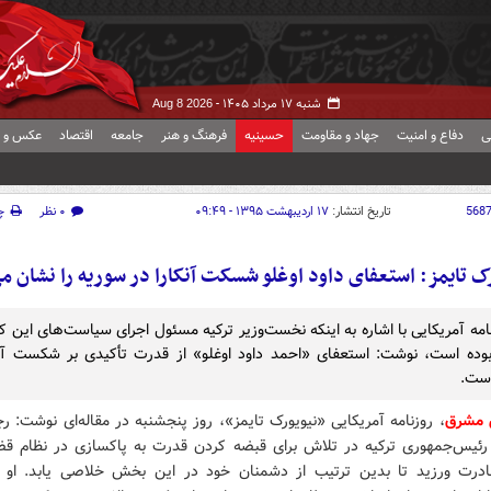
شنبه ۱۷ مرداد ۱۴۰۵ -
Aug 8 2026
ی
دفاع و امنیت
جهاد و مقاومت
حسینیه
فرهنگ و هنر
جامعه
اقتصاد
عکس و ف
568
تاریخ انتشار:
۱۷ اردیبهشت ۱۳۹۵ - ۰۹:۴۹
۰ نظر
چ
ک تایمز: استعفای داود اوغلو شسکت آنکارا در سوریه را نشان م
امه آمریکایی با اشاره به اینکه نخست‌وزیر ترکیه مسئول اجرای سیاست‌های این ک
وده است، نوشت: استعفای «احمد داود اوغلو» از قدرت تأکیدی بر شکست آنک
است.
 مشرق
، روزنامه آمریکایی «نیویورک تایمز»، روز پنجشنبه در مقاله‌ای نوشت:
 رئیس‌جمهوری ترکیه در تلاش برای قبضه کردن قدرت به پاکسازی در نظام قض
درت ورزید تا بدین ترتیب از دشمنان خود در این بخش خلاصی یابد. او