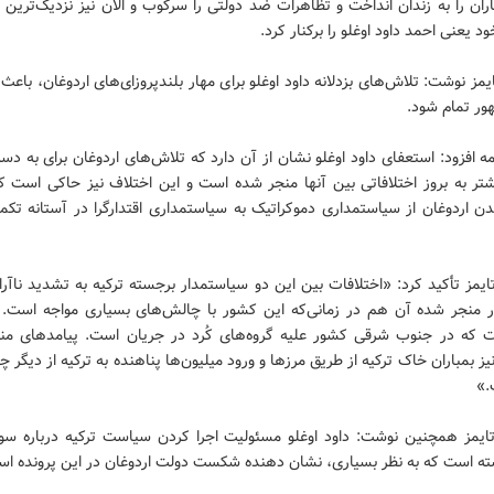
گاران را به زندان انداخت و تظاهرات ضد دولتی را سرکوب و الان نیز نزدیک‌ترین 
 یعنی احمد داود اوغلو را برکنار کرد.
ایمز نوشت: تلاش‌های بزدلانه داود اوغلو برای مهار بلندپروزای‌های اردوغان، باع
ور تمام شود.
مه افزود: استعفای داود اوغلو نشان از آن دارد که تلاش‌های اردوغان برای به د
تر به بروز اختلافاتی بین آنها منجر شده است و این اختلاف نیز حاکی است ک
ن اردوغان از سیاستمداری دموکراتیک به سیاستمداری اقتدارگرا در آستانه تک
ایمز تأکید کرد: «اختلافات بین این دو سیاستمدار برجسته ترکیه به تشدید ناآرا
 منجر شده آن هم در زمانی‌که این کشور با چالش‌های بسیاری مواجه است.
که در جنوب شرقی کشور علیه گروه‌های کُرد در جریان است. پیامدهای م
یز بمباران خاک ترکیه از طریق مرزها و ورود میلیون‌ها پناهنده به ترکیه از دیگر 
.»
تایمز همچنین نوشت: داود اوغلو مسئولیت اجرا کردن سیاست ترکیه درباره سوری
ته است که به نظر بسیاری، نشان دهنده شکست دولت اردوغان در این پرونده اس