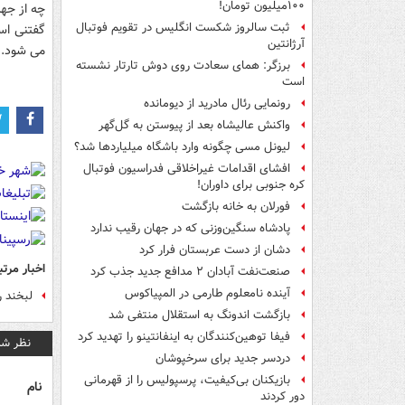
۱۰۰میلیون تومان!
چه از جهت
ثبت سالروز شکست انگلیس در تقویم فوتبال
گفتنی است
آرژانتین
می شود.
برزگر: همای سعادت روی دوش تارتار نشسته
است
رونمایی رئال مادرید از دیومانده
واکنش عالیشاه بعد از پیوستن به گل‌گهر
لیونل مسی چگونه وارد باشگاه میلیاردها شد؟
افشای اقدامات غیراخلاقی فدراسیون فوتبال
کره جنوبی برای داوران!
فورلان به خانه بازگشت
پادشاه سنگین‌وزنی که در جهان رقیب ندارد
دشان از دست عربستان فرار کرد
اخبار مرتب
صنعت‌نفت آبادان ۲ مدافع جدید جذب کرد
آینده نامعلوم طارمی در المپیاکوس
لبخند ر
بازگشت اندونگ به استقلال منتفی شد
فیفا توهین‌کنندگان به اینفانتینو را تهدید کرد
نظر شم
دردسر جدید برای سرخپوشان
بازیکنان بی‌کیفیت، پرسپولیس را از قهرمانی
نام
دور کردند