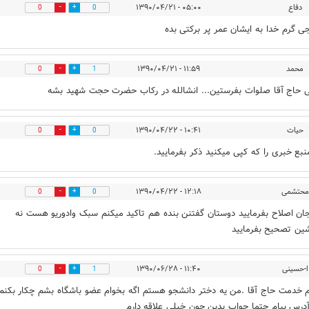
دفاع
۰۵:۰۰ - ۱۳۹۰/۰۴/۲۱
0
0
ی گرم خدا به ایشان عمر پر برکتی بده
محمد
۱۱:۵۹ - ۱۳۹۰/۰۴/۲۱
0
1
 حاج آقا صلوات بفرستین... انشالله در رکاب حضرت حجت شهید بشه
حیات
۱۰:۴۱ - ۱۳۹۰/۰۴/۲۲
0
0
نبع خبری را که کپی میکنید ذکر بفرمایید.
محتشمی
۱۲:۱۸ - ۱۳۹۰/۰۴/۲۲
0
0
ن اصلاح بفرمایید دوستان گفتنن بنده هم تاکید میکنم سبک وادوریو هست نه
ین تصحیح بفرمایید
ا-حسینی
۱۱:۴۰ - ۱۳۹۰/۰۶/۲۸
0
1
م خدمت حاج آقا .من یه دختر دانشجو هستم اگه بخوام عضو باشگاه بشم چکار بکنم 
درس بیام حتما جواب بدین چون خیلی علاقه دارم