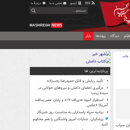
RSS
آرشیو
تماس با ما
دربارهٔ ما
MASHREGH
NEWS
یلم
دیدگاه
پیوندها
بازار
چاپ
پربازدیدترین ها
تأیید ربایش و قتل حمیدرضا رجب‌زاده
درگیری اعضای داعش و نیروهای جولانی در
سیده زینب
استقرار انبوه «دی‌اف‑۱۷» و پایان عصر پدافند
آمریکا +عکس
بیانیه سپاه پاسداران به مناسبت روز خبرنگار
پزشکیان: جنایات امروز واشنگتن را هم محکوم
کنید
ابع شهرستان سراب