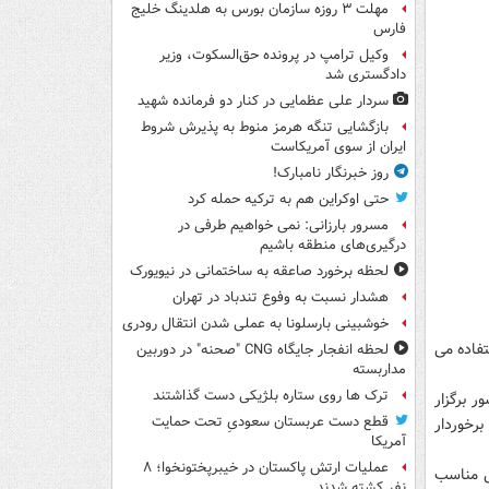
مهلت ۳ روزه سازمان بورس به هلدینگ خلیج
فارس
وکیل ترامپ در پرونده حق‌السکوت، وزیر
دادگستری شد
سردار علی عظمایی در کنار دو فرمانده شهید
بازگشایی تنگه هرمز منوط به پذیرش شروط
ایران از سوی آمریکاست
روز خبرنگار نامبارک!
حتی اوکراین هم به ترکیه حمله کرد
مسرور بارزانی: نمی خواهیم طرفی در
درگیری‌های منطقه باشیم
لحظه برخورد صاعقه به ساختمانی در نیویورک
هشدار نسبت به وفوع تندباد در تهران
خوشبینی بارسلونا به عملی شدن انتقال رودری
تفاده می
لحظه انفجار جایگاه CNG "صحنه" در دوربین
مداربسته
ترک ها روی ستاره بلژیکی دست گذاشتند
 برگزار
قطع دست عربستان سعودیِ تحت حمایت
برخوردار
آمریکا
عملیات ارتش پاکستان در خیبرپختونخوا؛ ۸
 میکند، الگویی مناسب
نفر کشته شدند