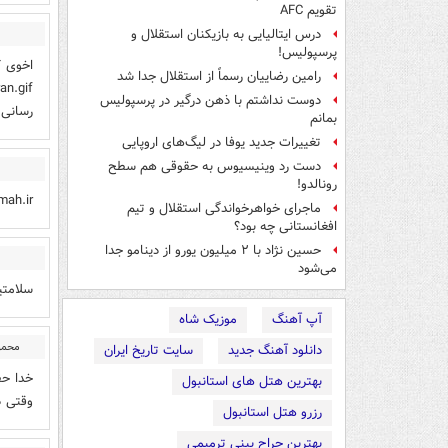
تقویم AFC
درس ایتالیایی‌ به بازیکنان استقلال و
پرسپولیس!
اخوی ک
رامین رضاییان رسماً از استقلال جدا شد
دوست نداشتم با ذهن درگیر در پرسپولیس
رسانی 
بمانم
تغییرات جدید یوفا در لیگ‌های اروپایی
دست رد وینیسیوس به حقوقی هم سطح
رونالدو!
hazratemah.ir سبک رزم انتظارا
ماجرای خواهرخواندگی استقلال و تیم
افغانستانی چه بود؟
حسین نژاد با ۲ میلیون یورو از دینامو جدا
می‌شود
سلامتي
آپ آهنگ
موزیک شاه
محمو
دانلود آهنگ جدید
سایت تاریخ ایران
خدا حف
بهترین هتل های استانبول
وقتی د
رزرو هتل استانبول
بهترین جراح بینی ترمیمی