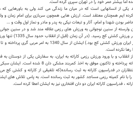
مده اما بیشتر عمر خود را در تهران سپری کرده است.
 یکی از انسانهایی است که در میان ما زندگی می کند ولی به باورهایی که ما 
رده ایم همچنان معتقد است. ارزش هایی همچون سربازی برای امام زمان و ولی
ضر بودن شهدا و امام، آثار و تبعات نیکی به پدر و مادر و نماز اول وقت و ...
ن وارسته از سنین نوجوانی به ورزش های رزمی علاقه مند شد و در سنین جوانی 
استادی در ورزش کشتی کج رسید. (در آن زمان (ق
موجود در ایران ورزش کشتی کج بود.) ایشان از سال 1340 به امر مربی گری پ
ا رها نکرده است.
انقلاب و با ورود ورزش رزمی کاراته به ایران، به سفارش یکی از دوستان به ف
رشته کاراته پرداخته و تاکنون موفق به اخذ کمربند مشکی دان 8 شده ا
نتظاران در فدراسیون کاراته به ثبت رسانده(که تلفیقی از کاراته و کشتی کج می
را با نام کمیته رزمی مساجد کشور به ثبت رسانده است. به پاس تلاش های ایشا
اته ، فدراسیون کاراته ایران دو دان افتخاری نیز به ایشان اعطا کرده است.