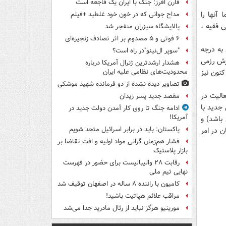
فارن افرز: جنگ با ایران یک فاجعه است
آنها را
مداح جوانی که در خون خود غلطید +فیلم
 فقیه ،
پالایشگاه سیزران منفجر شد
۶ فوتی و ۵ مصدوم بر اثر تصادف زنجیره‌ای
به درجه
"سوپر ال‌نینو"در راه است؟
بل از انقلاب حدود سال 1335) تنها ورزش رزمی
هشدار ارشدترین ژنرال آمریکا درباره
رداخته و تا کنون نیز
محدودیت‌های نظامی علیه ایران
تصاویر دیده‌ نشده از دو فرمانده شهید موشکی
عالیت در
مقصد جدید پسر زیدان
ست. ایشان سبکی جدید با
ادامه جنگ تا روی کار آمدن دولت جدید در
آمریکا!
 باشد) و
پاکستان: باید در برابر اسرائیل متحد شویم
ن در امر
فشار هم‌زمان گرانی مواد اولیه و افت تقاضا بر
بازار پلاستیک
رقابت ۲۸ والیبالیست برای حضور در فهرست
نهایی تیم ملی
کامیون با راننده ۸ ساله در اصفهان توقیف شد
مراقب علائم هپاتیت باشید!
مورینیو هرگز نباید از رئال مادرید جدا می‌شد