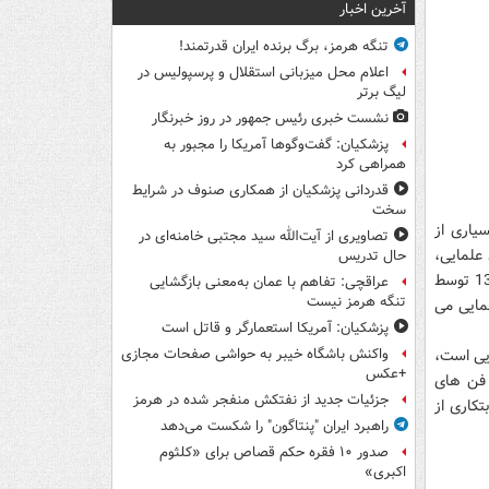
آخرین اخبار
تنگه هرمز، برگ برنده ایران قدرتمند!
اعلام محل میزبانی استقلال و پرسپولیس در
لیگ برتر
نشست خبری رئیس جمهور در روز خبرنگار
پزشکیان: گفت‌وگوها آمریکا را مجبور به
همراهی کرد
قدردانی پزشکیان از همکاری صنوف در شرایط
سخت
یاری از
تصاویری از آیت‌الله سید مجتبی خامنه‌ای در
علمایی،
حال تدریس
شهید امیر حسام ذوالعلی دارای کمربند مشکی دان یک است که در قضایای فتنه سال 1388 توسط
عراقچی: تفاهم با عمان به‌معنی بازگشایی
تنگه هرمز نیست
مایی می
پزشکیان: آمریکا استعمارگر و قاتل است
یی است،
واکنش باشگاه خیبر به حواشی صفحات مجازی
+عکس
 فن های
جزئیات جدید از نفتکش منفجر شده در هرمز
تکاری از
راهبرد ایران "پنتاگون" را شکست می‌دهد
صدور ۱۰ فقره حکم قصاص برای «کلثوم
اکبری»