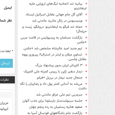
بیانیه تند اتحادیه لیگ‌های اروپایی علیه
ایمیل
اینفانتینو
آقای گل جام جهانی مقابل اسرائیل ایستاد
نظر شما 
وینیسیوس در رئال مادرید ماندنی شد
حمله تند فیگو به اینفانتینو: دروغگو، پَست‌ و
حیله‌گر!
بازگشت مسلمان به پرسپولیس در قامت مربی
+عکس
تیم جدید امید عالیشاه مشخص شد +عکس
*
لطفا عدد م
تساوی میلان و اینتر در استرالیا/ پیروزی یووه
مقابل چلسی
۳ کاپیتان ایران بدون پیشنهاد بزرگ
دیدار سفیر ژاپن با رییس کمیته ملی المپیک
جنجال جدید نیمار در برزیل +فیلم
نظرات
می‌شد به آسانی کمتر پول داد و رضاییان را نگه
داشت
سرمربی تیم ملی عراق ماندنی شد
جلسه سرنوشت‌ساز بارسلونا برای جذب آلوارز
عزیزان
صعود هانیه رستمیان به رده پنجم جهان
کیوکوش
بازگشت جام باشگاههای فوتسال آسیا به