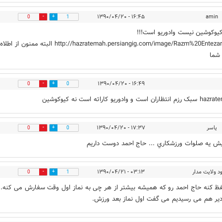
۱۶:۴۵ - ۱۳۹۰/۰۴/۲۰
amin
0
1
یوکوشین نیست وادوریو است!!!
http://hazratemah.persiangig.com/image/Razm%20Entezaran.gif البته ممنون از اطلاه
شما
۱۶:۴۹ - ۱۳۹۰/۰۴/۲۰
0
0
ن است و وادوریو کاراته است نه کیوکوشین
ياسر
۱۷:۳۷ - ۱۳۹۰/۰۴/۲۰
0
0
ش يه صلوات ورزشكاري ... حاج احمد دوست داريم
د ولایت مدار
۰۳:۱۳ - ۱۳۹۰/۰۴/۲۱
0
1
ظ کنه حاج احمد رو که همیشه بیشتر از هر چی به نماز اول وقت سفارش می کنه.
یر هم می رسیدیم می گفت اول نماز بعد ورزش.