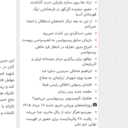
ترک ها روی ستاره بلژیکی دست گذاشتند
حضور نماینده گل‌گهر در قرعه‌کشی لیگ
قهرمانان آسیا
از این به بعد دیگر نامه‌های استقلال را امضا
نمی‌کنم
چمن دستگردی زیر کشت نمی‌رود
بازیکن سابق پرسپولیس به فجرسپاسی پیوست
اخراج بدون تعارف در انتظار فرد خاطی
پرسپولیس
توافق برای برگزاری دیدار دوستانه ایران و
این مربی
آذربایجان
آنان در 
ابراهیم صادقی سرمربی سایپا شد
هدیه ویژه شهردار ترکیه‌ای به صلاح
عوامل فت
افشای رسوایی اخلاقی رئیس فیفا
کند و زی
مقصد جدید پسر زیدان
تکنیک ها
هافبک آلومینیوم، پرسپولیسی می‌شود؟
حاج احمد
روزنامه‌های ورزشی امروز ‌شنبه ۱۷ مرداد ۱۴۰۵
کاراته با
مورینیو هرگز نباید از رئال مادرید جدا می‌شد
کلمات و ا
رقابت ۲۸ والیبالیست برای حضور در فهرست
نهایی تیم ملی