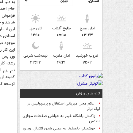
استان:
به دنیا آ
حاج احمد
فراموش ک
شاهد و حا
اذان صبح
طلوع آفتاب
اذان ظهر
این انسا
۱۲:۱۰
۰۵:۱۸
۰۳:۴۳
این کار ر
غروب خورشید
اذان مغرب
نیمه‌شب شرعی
وی پس از 
۲۳:۲۳
۱۹:۲۱
۱۹:۰۲
نام رزم ا
کمیته ای 
توسعه کار
تازه های ورزش
اعلام محل میزبانی استقلال و پرسپولیس در
لیگ برتر
واکنش باشگاه خیبر به حواشی صفحات مجازی
+عکس
خوشبینی بارسلونا به عملی شدن انتقال رودری