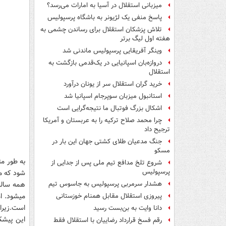
میزبانی استقلال در آسیا به امارات می‌رسد؟
پاسخ منفی یک لژیونر به باشگاه پرسپولیس
تلاش پزشکان استقلال برای رساندن چشمی به
هفته اول لیگ برتر
وینگر آفریقایی پرسپولیس ماندنی شد
دروازه‌بان اسپانیایی در یک‌قدمی بازگشت به
استقلال
خرید گران استقلال سر از یونان درآورد
استانبول میزبان سوپرجام اسپانیا شد
اشکال بزرگ فوتبال ما نتیجه‌گرایی است
چرا محمد صلاح ترکیه را به عربستان و آمریکا
ترجیح داد
جنگ مدعیان طلای کشتی جهان این بار در
مسکو
به طور مث
شروع تلخ مدافع تیم ملی پس از جدایی از
پرسپولیس
شود که ما
همه ساله
هشدار سرمربی پرسپولیس به جاسوس تیم
میشود. ام
پیروزی استقلال مقابل همنام خوزستانی
است.زیرا
دانا وایت به بن‌بست رسید
رقم فسخ قرارداد رضاییان با استقلال فقط