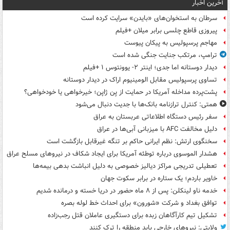
آخرین اخبار
سرطان به استخوان‌های «بایدن» سرایت کرده است
پیروزی قاطع چلسی برابر میلان +فیلم
مهاجم پرسپولیس به پیکان پیوست
ترامپ، مرتکب جنایت جنگی شده است
دیدار دوستانه اما جدی؛ اینتر ۲- یوونتوس ۱ +فیلم
تساوی پرسپولیس مقابل الومینیوم اراک در دیدار دوستانه
پشت‌پرده مداخله آمریکا در حمایت از یِن ژاپن؛ خیرخواهی یا خودخواهی؟
همتی: کنترل ترازنامه بانک‌ها با جدیت دنبال می‌شود
سفر رئیس دستگاه اطلاعاتی عربستان به عراق
دلیل مخالفت AFC با میزبانی آبی‌ها در عراق
سخنگوی ارتش: نظم ایرانی حاکم بر تنگه غیرقابل بازگشت است
هشدار الموسوی درباره توطئه آمریکا برای ایجاد شکاف در نیروهای مسلح عراق
تعطیلی تدریجی مراکز دیالیز خصوصی به دلیل انباشت بدهی بیمه‌ها
خاویر باردم؛ یک ستاره در برابر سکوت جهان
خدمه ناو لینکلن: پس از ۸ ماه حضور در دریا خسته و درمانده‌ شدیم
توافق بغداد و شرکت «شورون» برای احداث خط لوله بصره
تشکیل تیم کارآگاهان زبده برای دستگیری عاملان قتل رجب‌زاده
ولایتی: نیروهای خارجی باید منطقه را ترک کنند