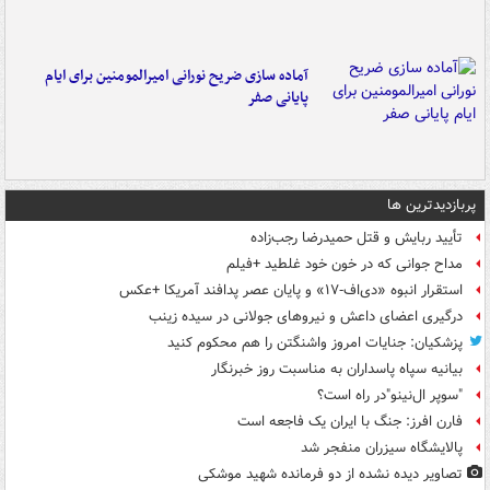
آماده سازی ضریح نورانی امیرالمومنین برای ایام
پایانی صفر
پربازدیدترین ها
تأیید ربایش و قتل حمیدرضا رجب‌زاده
مداح جوانی که در خون خود غلطید +فیلم
استقرار انبوه «دی‌اف‑۱۷» و پایان عصر پدافند آمریکا +عکس
درگیری اعضای داعش و نیروهای جولانی در سیده زینب
پزشکیان: جنایات امروز واشنگتن را هم محکوم کنید
بیانیه سپاه پاسداران به مناسبت روز خبرنگار
"سوپر ال‌نینو"در راه است؟
فارن افرز: جنگ با ایران یک فاجعه است
پالایشگاه سیزران منفجر شد
تصاویر دیده‌ نشده از دو فرمانده شهید موشکی