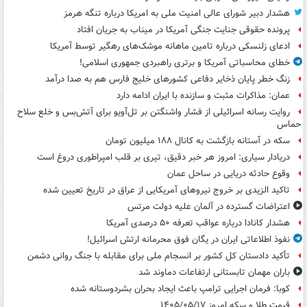
هشدار دبیر شورای عالی امنیت ملی به امریکا درباره تنگه هرمز
پرونده حقوقی جنایت جنگی آمریکا در میناب به جریان افتاد
ادعای زلنسکی درباره تامین ماهانه موشک‌های رهگیر توسط آمریکا
خطای محاسباتی آمریکا و برتری راهبردی جمهوری اسلامی!
زنگ خطر پایان ذخایر دفاعی کشورهای خلیج فارس هم به صدا درآمد
عمان: مذاکرات مثبت و سازنده با ایران ادامه دارد
روایت رسانه اسرائیلی از فشار واشنگتن بر تل‌آویو برای آتش‌بس و خلع سلاح
حماس
سکه در آستانه بازگشت به کانال ۱۸۸ میلیون تومان
دریادار سیاری: امروز هر خبر دقیق، تیری بر قلب امپراطوری دروغ است
وقوع حادثه دریایی در ساحل عمان
تاکید الزیدی بر خروج نیروهای آمریکایی از عراق در تاریخ تعیین شده
اعتراضات گسترده در آلمان علیه دولت مرتس
هشدار کانادا درباره عواقب تعرفه ۵۰ درصدی آمریکا
نفوذ اطلاعاتی ایران در یگان فوق محرمانه ارتش اسرائیل!
تأکید دادستان کل کشور بر انسجام ملی برای مقابله با جنگ روانی دشمن
باران مهمان تابستانی ارتفاعات دماوند شد
کوبا: فرمان اجرایی ترامپ باعث ایجاد بحران بشردوستانه شده
قیمت طلا و سکه امروز ۱۴۰۵/۰۵/۱۷