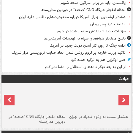
پاکستان: باید در برابر اسرائیل متحد شویم
لحظه انفجار جایگاه CNG "صحنه" در دوربین مداربسته
هشدار ارشدترین ژنرال آمریکا درباره محدودیت‌های نظامی علیه ایران
مقصد جدید پسر زیدان
جزئیات جدید از نفتکش منفجر شده در هرمز
پاسخ معنادار هوافضای سپاه به تهدیدات آمریکایی‌ها
ادامه جنگ تا روی کار آمدن دولت جدید در آمریکا!
تاکید وزارت خارجه بر لزوم روشن شدن ابعاد جنایت تروریستی مزار شریف
حتی اوکراین هم به ترکیه حمله کرد
از این به بعد دیگر نامه‌های استقلال را امضا نمی‌کنم
حوادث
ای
هشدار نسبت به وفوع تندباد در تهران
لحظه انفجار جایگاه CNG "صحنه" در
دس
دوربین مداربسته
ات