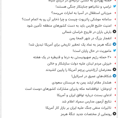
حمله پهپادی به کشتی ترکیه‌ای در دریای سیاه
ترامپ و نتانیاهو جنایتکار جنگی هستند!
میزبانی استقلال در آسیا به امارات می‌رسد؟
سامانه موشکی پاتریوت چیست و چرا ذخایر آن رو به اتمام است؟
امنیت خلیج فارس باید به دست کشورهای منطقه تأمین شود
بارش باران در فاروج خراسان شمالی
انفجار بزرگ در شهر المخا یمن
تنگه هرمز به نماد یک تحقیر تاریخی برای آمریکا تبدیل شد!
ماموریت در حال پایان است!
۲۰ حمله رژیم صهیونیستی به درعا و قنیطره در یک هفته
خیزش مردم لبنان علیه دولت سازشکار و خائن
معترضان آرژانتینی پرچم آمریکا را پایین کشیدند
شکاف‌های عمیق در اسرائیل!
هشدار مقام ارشد یمن به عربستان سعودی
اردوغان: توافقنامه مکه پذیرای مشارکت کشورهای دوست است
ادعای بسنت درباره توافق ایران و آمریکا
نتایج آزمون مدارس سمپاد اعلام شد
تاثیرات منفی جنگ علیه ایران بر بازار کار آمریکا
رونمایی از مختصات جدید تنگۀ هرمز