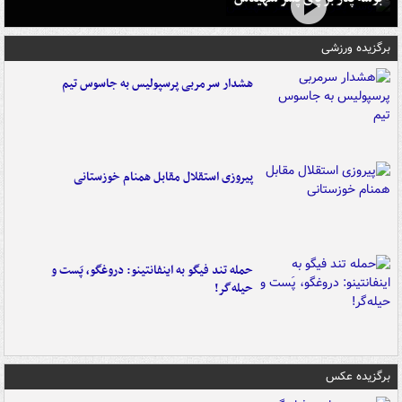
برگزیده ورزشی
هشدار سرمربی پرسپولیس به جاسوس تیم
پیروزی استقلال مقابل همنام خوزستانی
حمله تند فیگو به اینفانتینو: دروغگو، پَست‌ و
حیله‌گر!
برگزیده عکس