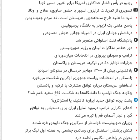
روبیو در رأس فشار حداکثری آمریکا برای تغییر مسیر کوبا
تصویری از تمرینات ترابزون اسپور با حضور ساویچ، صلاح و اونانا
نبرد ما علیه طرح سلطه‌جویی عربستان است، نه مردم جنوب یمن
پاسخ منفی یک لژیونر به باشگاه پرسپولیس
درخشش جوانان ایران در المپیاد جهانی هوش مصنوعی
پالایشگاه نفت اسلواکی منفجر شد
دور هفتم مذاکرات لبنان و رژیم صهیونیستی
ترامپ و سودای پیروزی در انتخابات میان‌دوره‌ای
جزئیات توافق دفاعی ترکیه، عربستان و پاکستان
بلاتکلیفی بیش از ۱۳۰۰ مهاجر خردسال در سئوتای اسپانیا
زلنسکی در انتخابات ریاست جمهوری اوکراین شکست می‌خورد
ادعاهای عربستان درباره توافق مشترک با ترکیه و پاکستان
چگونه جنگ ترامپ با دانشگاه‌ها به شکست کاخ سفید ختم شد؟
پشت پرده توافق جدید ایران؛ تاکتیک یا استراتژی؟
ادعای تکراری ترامپ درمورد تمایل ایران برای دستیابی به توافق
گرد و غبار آسمان قم را تیره می‌کند
وزیران صهیونیست خواستار از سرگیری جنگ نابودی غزه شدند
تلاش پزشکان استقلال برای رساندن چشمی به هفته اول لیگ برتر
بحران در راه‌آهن انگلیس ادامه دارد