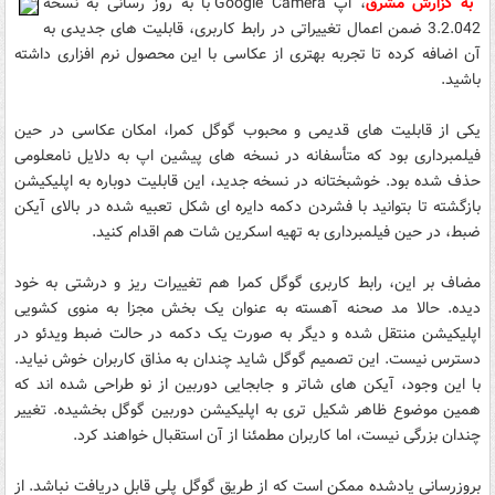
به گزارش مشرق
، اپ Google Camera با به روز رسانی به نسخه
3.2.042 ضمن اعمال تغییراتی در رابط کاربری، قابلیت های جدیدی به
آن اضافه کرده تا تجربه بهتری از عکاسی با این محصول نرم افزاری داشته
باشید.
یکی از قابلیت های قدیمی و محبوب گوگل کمرا، امکان عکاسی در حین
فیلمبرداری بود که متأسفانه در نسخه های پیشین اپ به دلایل نامعلومی
حذف شده بود. خوشبختانه در نسخه جدید، این قابلیت دوباره به اپلیکیشن
بازگشته تا بتوانید با فشردن دکمه دایره ای شکل تعبیه شده در بالای آیکن
ضبط، در حین فیلمبرداری به تهیه اسکرین شات هم اقدام کنید.
مضاف بر این، رابط کاربری گوگل کمرا هم تغییرات ریز و درشتی به خود
دیده. حالا مد صحنه آهسته به عنوان یک بخش مجزا به منوی کشویی
اپلیکیشن منتقل شده و دیگر به صورت یک دکمه در حالت ضبط ویدئو در
دسترس نیست. این تصمیم گوگل شاید چندان به مذاق کاربران خوش نیاید.
با این وجود،‌ آیکن های شاتر و جابجایی دوربین از نو طراحی شده اند که
همین موضوع ظاهر شکیل تری به اپلیکیشن دوربین گوگل بخشیده. تغییر
چندان بزرگی نیست، اما کاربران مطمئنا از آن استقبال خواهند کرد.
بروزرسانی یادشده ممکن است که از طریق گوگل پلی قابل دریافت نباشد. از