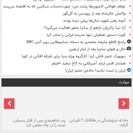
توقف طولانی کامیون‌ها پشت مرز؛ صورت‌حساب سنگینی که به اقتصاد می‌رسد
واکنش عالیشاه بعد از پیوستن به گل‌گهر
آنچه رهبر شهید سال‌ها پیش دیده بودند
آیا تینا پاکروان بازهم از ساترا مجوز فعالیت می‌گیرد؟
کویت دستور تعطیلی تنها مدرسه ایرانی را صادر کرد
پاسخ قاطع ملیحه محمدی به نسخه تسلیم‌طلبی روی آنتن BBC
حال و هوای سامرا بعد از ایام اربعین
نیویورک تایمز فاش کرد: کارگروه ویژه سیا برای تفرقه افکنی در کوبا
هشدار افسر ارشد آمریکایی به کاخ سفید +فیلم
ایران را تست نکنید! جاده‌ی خشم ایران!
حوادث
شته
حادثه غرق‌شدگی در طاقانک ۲ قربانی
پدر شاهرودی پس از قتل پسرش،
دس
گرفت
جسد را در چاه مخفی کرد