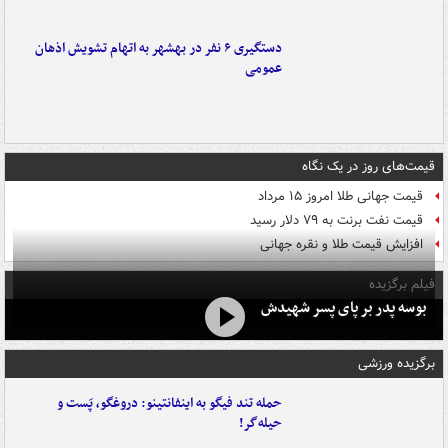
دستگیری ۶ نفر در بهشهر به اتهام تشویش اذهان
عمومی
قیمت‌های روز در یک نگاه
قیمت جهانی طلا امروز ۱۵ مرداد
قیمت نفت برنت به ۷۹ دلار رسید
افزایش قیمت طلا و نقره جهانی
فیلم برگزیده
بوسه‌ پدر بر پای پسر شهیدش
برگزیده ورزشی
حمله تند فیگو به اینفانتینو: دروغگو، پَست‌ و
حیله‌گر!