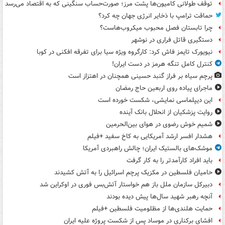
توقف طولانی کامیون‌ها پشت مرز؛ صورت‌حساب سنگینی که به اقتصاد می‌رسد
حماقت ترامپ با ذخایر انرژی جهان چه کرد؟
چرا تابستان فصل محبوب میکروب‌هاست؟
دستگیری قاتل فراری در نوشهر
نیویورک تایمز فاش کرد: کارگروه ویژه سیا برای تفرقه افکنی در کوبا
کنترل کامل تنگه هرمز در دست ایران!
پرچم سیاه بر فراز گنبد حسینی همچنان در اهتزاز است
ماجرای پیاده روی اربعین حاج رمضان
این دیپلماسی نمایشی، شکست خورده است
روایت پزشکیان از انحلال بانک آینده
شمیم خوش رضوی در هوای بین‌الحرمین
هشدار افسر ارشد آمریکایی به کاخ سفید +فیلم
موشک‌های بالستیک ایران؛ چالش راهبردی آمریکا
باید افراد کارآمدتر را به کار گرفت
حامیان فلسطین در مکزیک پرچم اسرائیل را به آتش کشیدند
دبیرکل سازمان ملل باز هم خواستار آتش‌بس فوری در اوکراین شد
آنچه رهبر شهید سال‌ها پیش دیده بودند
حمایت هلندی‌ها از مظلومیت فلسطین +فیلم
افشای برکناری در موساد پس از شکست پروژه علیه ایران