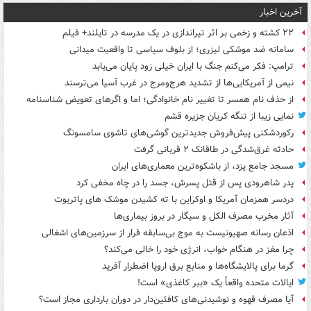
آخرین اخبار
۲۲ کشته و زخمی بر اثر تیراندازی در یک مدرسه در تایلند+ فیلم
سامانه ضد موشکی لیزری؛ از بلوف سیاسی تا واقعیت میدانی
ترامپ: فکر می‌کنم جنگ با ایران خیلی زود پایان می‌یابد
نیمی از آمریکایی‌ها از تشدید هرج‌ومرج در غرب آسیا می‌ترسند
از حذف نام همسر تا تغییر نام خانوادگی؛ اما و اگرهای تعویض شناسنامه
نمایی زیبا از تنگه کریان جزیره قشم
رکوردشکنی پیش‌فروش جدیدترین گوشی‌های تاشوی سامسونگ
حادثه غرق‌شدگی در طاقانک ۲ قربانی گرفت
مسجد جامع یزد، از باشکوه‌ترین معماری‌های ایران
پدر شاهرودی پس از قتل پسرش، جسد را در چاه مخفی کرد
دردسر همزمان آمریکا و اوکراین با ته کشیدن موشک های پاتریوت
آثار مخرب مصرف الکل و سیگار در بروز بیماری‌ها
اذعان رسانه صهیونیست به موج بی‌سابقه فرار از سرزمین‌های اشغالی
چرا مغز در هنگام خواب، انرژی خود را خالی می‌کند؟
گرما برای پالایشگاه‌ها و منابع برق اروپا اضطرار آفرید
ایالات متحده واقعاً یک «ببر کاغذی» است!
آیا مصرف قهوه و نوشیدنی‌های کافئین‌دار در دوران بارداری مجاز است؟