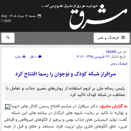
جمعه ۱۶ مرداد ۱۴۰۵ -
Aug
7 2026
فرهنگ و هنر
کد خبر
558389
تاریخ انتشار:
۲۸ فروردین ۱۳۹۵ - ۱۶:۱۸
۰ نظر
چاپ
فرهنگ و هنر
سرافراز شبکه کودک و نوجوان را رسما افتتاح کرد
رئیس رسانه ملی بر لزوم استفاده از روش‌های بصری جذاب و تعامل با
مخاطب در شبکه کودک تاکید کرد.
به گزارش مشرق،
دکتر سرافراز در مراسم افتتاح رسمی کانال های «پویا
و نهال» با تاکید بر رعایت شیوه های اثرگذار در برنامه های این شبکه
گفت: تولید انیمیشن های جذاب بومی و پرهیز از الگوهای غیرواقعی و افراطی
غربی، خلق الگوهای فکری برای تربیت افراد مستعد و خلاق و قبل از همه