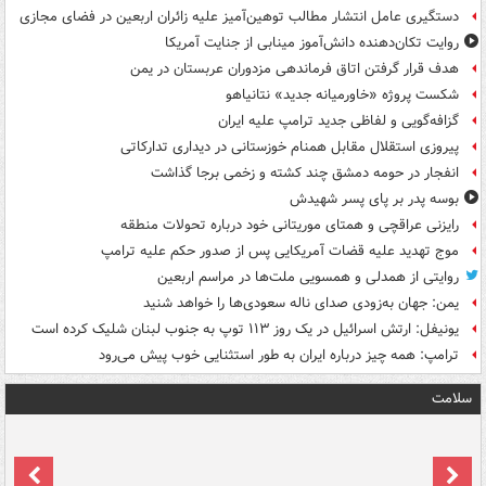
دستگیری عامل انتشار مطالب توهین‌آمیز علیه زائران اربعین در فضای مجازی
روایت تکان‌دهنده دانش‌آموز مینابی از جنایت آمریکا
هدف قرار گرفتن اتاق‌ فرماندهی مزدوران عربستان در یمن
شکست پروژه «خاورمیانه جدید» نتانیاهو
گزافه‌گویی و لفاظی جدید ترامپ علیه ایران
پیروزی استقلال مقابل همنام خوزستانی در دیداری تدارکاتی
انفجار در حومه دمشق چند کشته و زخمی برجا گذاشت
بوسه‌ پدر بر پای پسر شهیدش
رایزنی عراقچی و همتای موریتانی خود درباره تحولات منطقه
موج تهدید علیه قضات آمریکایی پس از صدور حکم علیه ترامپ
روایتی از همدلی و همسویی ملت‌ها در مراسم اربعین
یمن: جهان به‌زودی صدای ناله سعودی‌ها را خواهد شنید
یونیفل: ارتش اسرائیل در یک روز ۱۱۳ توپ به جنوب لبنان شلیک کرده است
ترامپ: همه چیز درباره ایران به طور استثنایی خوب پیش می‌رود
سلامت
ت