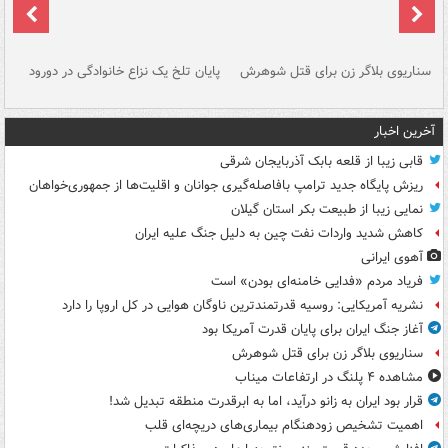
سناریوی بلاگر زن برای قتل شوهرش
پایان تلخ یک نزاع خانوادگی در دورود
و 
آخرین اخبار
قابی زیبا از قلعه بابک آذربایجان شرقی
ریزش پایگاه جدید ترامپ بافاصله‌گیری جوانان و اقلیت‌ها از جمهوری‌خواهان
نمایی زیبا از طبیعت بکر استان گیلان
کاهش شدید واردات نفت چین به دلیل جنگ علیه ایران
آهوی ایرانی
فریاد مردم «فدایی خامنه‌ای بودن» است
نشریه آمریکایی: روسیه قدرتمندترین ناوگان هوایی در کل اروپا را دارد
آغاز جنگ ایران برای پایان قدرت آمریکا بود
سناریوی بلاگر زن برای قتل شوهرش
مشاهده ۴ پلنگ در ارتفاعات میناب
قرار بود ایران به زانو درآید، اما به ابرقدرت منطقه تبدیل شد!
اهمیت تشخیص زودهنگام بیماری‌های دریچه‌ای قلب