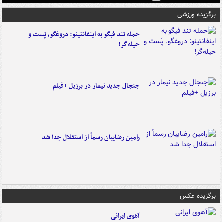
برگزیده ورزشی
حمله تند فیگو به اینفانتینو: دروغگو، پَست‌ و
حیله‌گر!
جنجال جدید نیمار در برزیل +فیلم
رامین رضاییان رسماً از استقلال جدا شد
برگزیده عکس
آهوی ایرانی