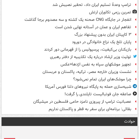
ترامپ وعدۀ تسلیم ایران داد، تحقیر نصیبش شد
تمرین رزمی تکاوران ارتش
انفجار در جایگاه CNG صحنه یک کشته و سه مصدوم برجا گذاشت
تفاهم ایران و عمان در آستانه نهایی شدن است
۳ کاپیتان ایران بدون پیشنهاد بزرگ
پایان تلخ یک نزاع خانوادگی در دورود
بازیکنان بی‌کیفیت، پرسپولیس را از قهرمانی دور کردند
توئیت وزیر ارشاد درباره یک تکذیبیه از دفتر رهبری
تجهیز موشکهای سپاه به نفس اژدها+عکس
نشست وزیران خارجه مصر، ترکیه، پاکستان و عربستان
چرا موشک‌های ایران تمام نمی‌شود؟
شبیه‌سازی حمله به پایگاه نیروهای دلتا فورس آمریکا
صاعقه جان فوتبالیست تایلندی را گرفت!
عصبانیت ترامپ از پیروزی نامزد حامی فلسطین در میشیگان
بقائی: برنامه‌ای برای سفر به قطر و پاکستان نداریم
حوادث