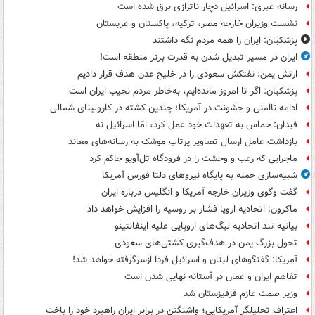
رسانه عبری: اسرائیل دچار ناترازی برق شده است
نشست وزیران خارجه مصر، ترکیه، پاکستان و عربستان
پزشکیان: ایران را همه مردم نگه داشتند
ایران در مسیر تبدیل شدن به قدرت برتر منطقه است!
ارتش یمن: نفتکش سعودی را در خلیج عدن هدف قرار دادیم
پزشکیان: اگر تا امروز مانده‌ایم، به‌خاطر مردم نجیب ایران است
ادامه ناامنی و خشونت در آمریکا؛ چندین کشته در کارولینای شمالی
فیدان: حماس به تعهدات خود عمل کرد، امّا اسرائیل نه
بازداشت عامل ارسال تصاویر پرتاب موشک به رسانه‌های معاند
ماجرایی که رعب و وحشت را در فرودگاه تل‌آویو حاکم کرد
شبیه‌سازی حمله به پایگاه نیروهای دلتا فورس آمریکا
گفت وگوی وزیران خارجه آمریکا و انگلیس درباره ایران
ماکرون: اتحادیه اروپا فشار بر روسیه را افزایش خواهد داد
بیانیه تند اتحادیه لیگ‌های اروپایی علیه اینفانتینو
تحول بزرگ یمن در هدف‌گیری کشتی‌های سعودی
آمریکا: گفتگوهای لبنان و اسرائیل فردا ازسرگرفته خواهد شد!
تفاهم ایران و عمان در آستانه نهایی شدن است
وزیر صمت عازم قرقیزستان شد
اعتراف تحلیلگر آمریکایی؛ واشنگتن در برابر ایران راهبرد خود را باخت