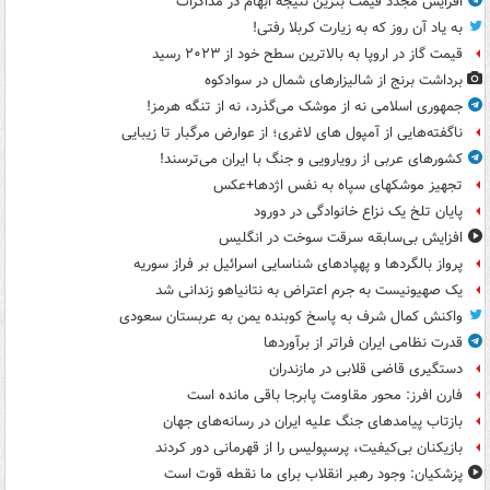
افزایش مجدد قیمت بنزین نتیجه ابهام در مذاکرات
به یاد آن روز که به زیارت کربلا رفتی!
قیمت گاز در اروپا به بالاترین سطح خود از ۲۰۲۳ رسید
برداشت برنج از شالیزارهای شمال در سوادکوه
جمهوری اسلامی نه از موشک می‌گذرد، نه از تنگه هرمز!
ناگفته‌هایی از آمپول های لاغری؛ از عوارض مرگبار تا زیبایی
کشورهای عربی از رویارویی و جنگ با ایران می‌ترسند!
تجهیز موشکهای سپاه به نفس اژدها+عکس
پایان تلخ یک نزاع خانوادگی در دورود
افزایش بی‌سابقه سرقت سوخت در انگلیس
پرواز بالگردها و پهپادهای شناسایی اسرائیل بر فراز سوریه
یک صهیونیست به جرم اعتراض به نتانیاهو زندانی شد
واکنش کمال شرف به پاسخ کوبنده یمن به عربستان سعودی
قدرت نظامی ایران فراتر از برآوردها
دستگیری قاضی قلابی در مازندران
فارن افرز: محور مقاومت پابرجا باقی مانده است
بازتاب پیامدهای جنگ علیه ایران در رسانه‌های جهان
بازیکنان بی‌کیفیت، پرسپولیس را از قهرمانی دور کردند
پزشکیان: وجود رهبر انقلاب برای ما نقطه قوت است