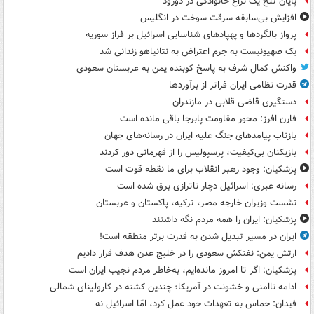
پایان تلخ یک نزاع خانوادگی در دورود
افزایش بی‌سابقه سرقت سوخت در انگلیس
پرواز بالگردها و پهپادهای شناسایی اسرائیل بر فراز سوریه
یک صهیونیست به جرم اعتراض به نتانیاهو زندانی شد
واکنش کمال شرف به پاسخ کوبنده یمن به عربستان سعودی
قدرت نظامی ایران فراتر از برآوردها
دستگیری قاضی قلابی در مازندران
فارن افرز: محور مقاومت پابرجا باقی مانده است
بازتاب پیامدهای جنگ علیه ایران در رسانه‌های جهان
بازیکنان بی‌کیفیت، پرسپولیس را از قهرمانی دور کردند
پزشکیان: وجود رهبر انقلاب برای ما نقطه قوت است
رسانه عبری: اسرائیل دچار ناترازی برق شده است
نشست وزیران خارجه مصر، ترکیه، پاکستان و عربستان
پزشکیان: ایران را همه مردم نگه داشتند
ایران در مسیر تبدیل شدن به قدرت برتر منطقه است!
ارتش یمن: نفتکش سعودی را در خلیج عدن هدف قرار دادیم
پزشکیان: اگر تا امروز مانده‌ایم، به‌خاطر مردم نجیب ایران است
ادامه ناامنی و خشونت در آمریکا؛ چندین کشته در کارولینای شمالی
فیدان: حماس به تعهدات خود عمل کرد، امّا اسرائیل نه