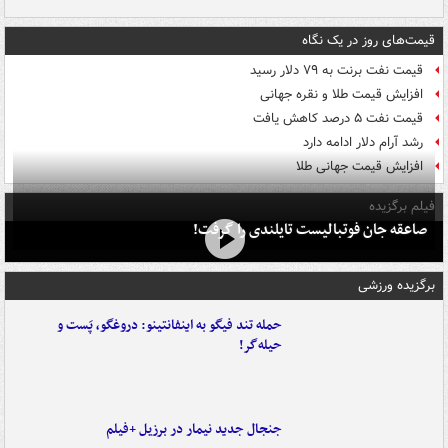
قیمت‌های روز در یک نگاه
قیمت نفت برنت به ۷۹ دلار رسید
افزایش قیمت طلا و نقره جهانی
قیمت نفت ۵ درصد کاهش یافت
رشد آرام دلار ادامه دارد
افزایش قیمت جهانی طلا
فیلم برگزیده
صاعقه جان فوتبالیست تایلندی را گرفت!
برگزیده ورزشی
حمله تند فیگو به اینفانتینو: دروغگو، پَست‌ و
حیله‌گر!
جنجال جدید نیمار در برزیل +فیلم