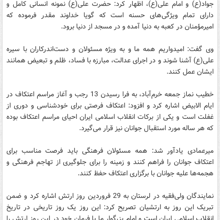
جواد(ع) و امام علی(ع)، اظهار کرد:‌ حضرت علی(ع) نمونه انسانی کامل و
دارای تمام ویژگی‌های حسنه است که گویا خداوند مقدر فرموده که
امیرمؤمنان در کعبه به دنیا آمده و در مسجد از دنیا برود.
وی گفت:‌ امیدواریم همه ما و به ویژه مسئولان و دست‌اندرکاران با سیره
علی(ع) آشنا شوند و در اجرای عدالت، مبارزه با فساد، ظلم و تبعیض همانند
ایشان عمل کنند.
خطیب نماز جمعه خرم‌آباد، به فرا رسیدن 13 رجب و آغاز مراسم اعتکاف در
ایام الابیض اشاره کرد و افزود: اعتکاف فرصتی برای خودشناسی و دوری از
غفلت است و یکی از برکات انقلاب اسلامی ایران احیای مراسم اعتکاف بوده
که هر ساله مورد استقبال جوانان نیز قرار می‌گیرد.
میرعمادی یادآور شد: همه مسئولان فرهنگی باید فرصت مناسب برای
اعتکاف جوانان را فراهم کنند و زمینه را برای جلوگیری از تهاجم فرهنگی و
هجمه‌ها علیه جوانان با برگزاری اعتکاف حفظ کنند.
نمایندگان ولی‌فقیه در لرستان به 29 فروردین روز ارتش اشاره کرد و ضمن
تبریک این روز به ارتشیان تصریح کرد:‌ این روز یک روز تاریخی در تاریخ
انقلاب اسلامی ایران است و امام بزرگوار ما با فرمان خود در این روز ارتش را