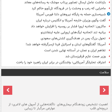
بازداشت عامل ارسال تصاویر پرتاب موشک به رسانه‌های معاند
ماجرایی که رعب و وحشت را در فرودگاه تل‌آویو حاکم کرد
شبیه‌سازی حمله به پایگاه نیروهای دلتا فورس آمریکا
گفت وگوی وزیران خارجه آمریکا و انگلیس درباره ایران
ماکرون: اتحادیه اروپا فشار بر روسیه را افزایش خواهد داد
بیانیه تند اتحادیه لیگ‌های اروپایی علیه اینفانتینو
تحول بزرگ یمن در هدف‌گیری کشتی‌های سعودی
آمریکا: گفتگوهای لبنان و اسرائیل فردا ازسرگرفته خواهد شد!
تفاهم ایران و عمان در آستانه نهایی شدن است
وزیر صمت عازم قرقیزستان شد
اعتراف تحلیلگر آمریکایی؛ واشنگتن در برابر ایران راهبرد خود را باخت
سلامت
اهمیت تشخیص زودهنگام بیماری‌های
ناگفته‌هایی از آمپول های لاغری؛ از
دریچه‌ای قلب
عوارض مرگبار تا زیبایی
تا