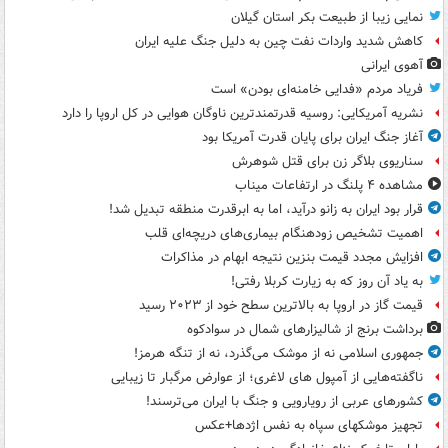
نمایی زیبا از طبیعت بکر استان گیلان
کاهش شدید واردات نفت چین به دلیل جنگ علیه ایران
آهوی ایرانی
فریاد مردم «فدایی خامنه‌ای بودن» است
نشریه آمریکایی: روسیه قدرتمندترین ناوگان هوایی در کل اروپا را دارد
آغاز جنگ ایران برای پایان قدرت آمریکا بود
سناریوی بلاگر زن برای قتل شوهرش
مشاهده ۴ پلنگ در ارتفاعات میناب
قرار بود ایران به زانو درآید، اما به ابرقدرت منطقه تبدیل شد!
اهمیت تشخیص زودهنگام بیماری‌های دریچه‌ای قلب
افزایش مجدد قیمت بنزین نتیجه ابهام در مذاکرات
به یاد آن روز که به زیارت کربلا رفتی!
قیمت گاز در اروپا به بالاترین سطح خود از ۲۰۲۳ رسید
برداشت برنج از شالیزارهای شمال در سوادکوه
جمهوری اسلامی نه از موشک می‌گذرد، نه از تنگه هرمز!
ناگفته‌هایی از آمپول های لاغری؛ از عوارض مرگبار تا زیبایی
کشورهای عربی از رویارویی و جنگ با ایران می‌ترسند!
تجهیز موشکهای سپاه به نفس اژدها+عکس