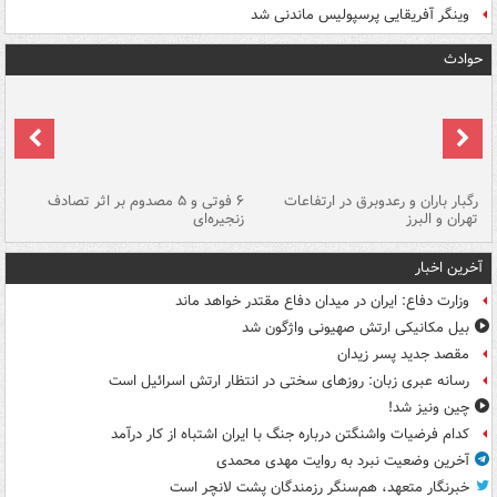
وینگر آفریقایی پرسپولیس ماندنی شد
حوادث
رگبار باران و رعدوبرق در ارتفاعات
۶ فوتی و ۵ مصدوم بر اثر تصادف
گر
تهران و البرز
زنجیره‌ای
قط
آخرین اخبار
وزارت دفاع: ایران در میدان دفاع مقتدر خواهد ماند
بیل مکانیکی ارتش صهیونی واژگون شد
مقصد جدید پسر زیدان
رسانه عبری زبان: روزهای سختی در انتظار ارتش اسرائیل است
چین ونیز شد!
کدام فرضیات واشنگتن درباره جنگ با ایران اشتباه از کار درآمد
آخرین وضعیت نبرد به روایت مهدی محمدی
خبرنگار متعهد، هم‌سنگر رزمندگان پشت لانچر است