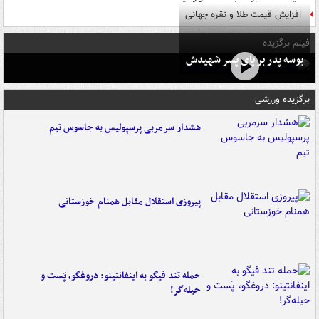
افزایش قیمت طلا و نقره جهانی
فیلم برگزیده
بوسه‌ پدر بر پای پسر شهیدش
برگزیده ورزشی
هشدار سرمربی پرسپولیس به جاسوس تیم
پیروزی استقلال مقابل همنام خوزستانی
حمله تند فیگو به اینفانتینو: دروغگو، پَست‌ و
حیله‌گر!