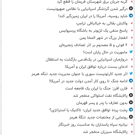
گربه جریان برق شهرستان فریمان را قطع کرد
درگیر شدن گردشگر اسپانیایی با نظامی صهیونیست
شاید روسیه، آمریکا را در ایران زمین‌گیر کند!
واکنش بقائی به خیالبافی ترامپ
پاسخ منفی یک لژیونر به باشگاه پرسپولیس
انفجار بزرگ در شهر المخا یمن
۶ فوتی و ۵ مصدوم بر اثر تصادف زنجیره‌ای
ماموریت در حال پایان است!
دروازه‌بان اسپانیایی در یک‌قدمی بازگشت به استقلال
ادعای بسنت درباره توافق ایران و آمریکا
اثر جدید کارتونیست سوری با عنوان مدیریت جدید تنگه هرمز
ادامه جنگ تا روی کار آمدن دولت جدید در آمریکا!
فارن افرز: جنگ با ایران یک فاجعه است
پالایشگاه نفت اسلواکی منفجر شد
بدون تعارف با پدر و پسر قهرمان
پشت پرده توافق جدید ایران؛ تاکتیک یا استراتژی؟
رونمایی از مختصات جدید تنگۀ هرمز
بیانیه سپاه پاسداران به مناسبت روز خبرنگار
پالایشگاه سیزران منفجر شد