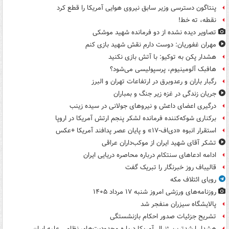
پنتاگون دسترسی وزیر سابق نیروی هوایی آمریکا را قطع کرد
نقطه، ته خط!
تصاویر دیده‌ نشده از دو فرمانده شهید موشکی
مهران غفوریان: دوست دارم نقش شهید بازی کنم
هشدار پکن به توکیو: با آتش بازی نکنید
هافبک آلومینیوم، پرسپولیسی می‌شود؟
رگبار باران و رعدوبرق در ارتفاعات تهران و البرز
جریان زندگی در غزه زیر جنگ و بمباران
درگیری اعضای داعش و نیروهای جولانی در سیده زینب
برکناری شوکه‌کننده فرمانده لشکر پنجم ارتش آمریکا در اروپا
استقرار انبوه «دی‌اف‑۱۷» و پایان عصر پدافند آمریکا +عکس
تشکر آقای شهید ایران از موکب‌داران عراقی
ادامه ادعاهای سنتکام درباره محاصره دریایی ایران
قالیباف روز خبرنگار را تبریک گفت
رویای ائتلاف مکه
روزنامه‌های ورزشی امروز ‌شنبه ۱۷ مرداد ۱۴۰۵
پالایشگاه سیزران منفجر شد
تشریح جزئیات صدور احکام بازنشستگی
هشدار ارشدترین ژنرال آمریکا درباره محدودیت‌های نظامی علیه ایران