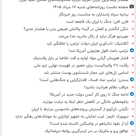
صفحه نخست روزنامه‌های شنبه ۱۷ مرداد ۱۴۰۵
بیانیه سپاه پاسداران به مناسبت روز خبرنگار
فارن افرز: جنگ با ایران یک فاجعه است
تنگی انگشتر و کفش در گرما؛ واکنش طبیعی بدن یا هشدار جدی؟
مورینیو هرگز نباید از رئال مادرید جدا می‌شد
آتلانتیک: تاب‌آوری ایران دولت ترامپ را غافلگیر کرد
ترامپ باعث افول هژمونی آمریکا شد!
فشار هم‌زمان گرانی مواد اولیه و افت تقاضا بر بازار پلاستیک
رقابت ۲۸ والیبالیست برای حضور در فهرست نهایی تیم ملی
اسامی ژل‌های غیر مجاز شستشوی پوست منتشر شد
سندرز: ترامپ نماد فساد، اقتدارگرایی و جنگ‌طلبی است!
مراقب علائم هپاتیت باشید!
ادامه جنگ تا روی کار آمدن دولت جدید در آمریکا!
باغچه‌های خانگی در کاهش خطر ابتلا به دیابت موثرند
نگرانی تل‌آویو از گسترش پرونده‌های جاسوسی مرتبط با ایران
نیویورک تایمز: غرب تمایلی به تجهیز اوکراین به موشک‌های رهگیر ندارد
آیا از نفوذ نتانیاهو در واشنگتن کاسته شده است؟
توافق پرو و مکزیک بر سر ازسرگیری روابط دیپلماتیک