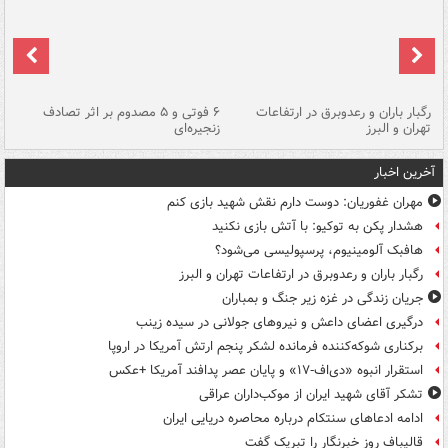
رگبار باران و رعدوبرق در ارتفاعات
۶ فوتی و ۵ مصدوم بر اثر تصادف
گر
تهران و البرز
زنجیره‌ای
قط
آخرین اخبار
مهران غفوریان: دوست دارم نقش شهید بازی کنم
هشدار پکن به توکیو: با آتش بازی نکنید
هافبک آلومینیوم، پرسپولیسی می‌شود؟
رگبار باران و رعدوبرق در ارتفاعات تهران و البرز
جریان زندگی در غزه زیر جنگ و بمباران
درگیری اعضای داعش و نیروهای جولانی در سیده زینب
برکناری شوکه‌کننده فرمانده لشکر پنجم ارتش آمریکا در اروپا
استقرار انبوه «دی‌اف‑۱۷» و پایان عصر پدافند آمریکا +عکس
تشکر آقای شهید ایران از موکب‌داران عراقی
ادامه ادعاهای سنتکام درباره محاصره دریایی ایران
قالیباف روز خبرنگار را تبریک گفت