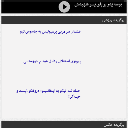
بوسه‌ پدر بر پای پسر شهیدش
برگزیده ورزشی
هشدار سرمربی پرسپولیس به جاسوس تیم
پیروزی استقلال مقابل همنام خوزستانی
حمله تند فیگو به اینفانتینو: دروغگو، پَست‌ و
حیله‌گر!
برگزیده عکس