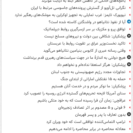
باغچه‌های خانگی در کاهش خطر ابتلا به دیابت موثرند
نگرانی تل‌آویو از گسترش پرونده‌های جاسوسی مرتبط با ایران
نیویورک تایمز: غرب تمایلی به تجهیز اوکراین به موشک‌های رهگیر ندارد
آیا از نفوذ نتانیاهو در واشنگتن کاسته شده است؟
توافق پرو و مکزیک بر سر ازسرگیری روابط دیپلماتیک
پزشکیان: شکافی بین دولت و نیروهای مسلح نیست
تاکید نخست‌وزیر عراق بر تقویت روابط با عربستان
وقتی رسانه عبری از کابوس بنیامین نتانیاهو می‌گوید
هیچ دولتی به اندازۀ ما در جهت سیاست‌های رهبری قدم برنداشت
پزشکیان: هرگز استعفا نداده‌ام و نخواهم داد
تجاوزات مجدد رژیم صهیونیستی به جنوب لبنان
حمله به ۱۵ نفتکش‌ اماراتی از ابتدای جنگ
پزشکیان: ما نوکر مردم و در خدمت آنان هستیم
سنای آمریکا لایحه تحریم‌های گسترده انرژی روسیه را تصویب کرد
عراقچی: زمان آن فرا رسیده است که به خود متکی باشیم
۶ فوتی و ۵ مصدوم بر اثر تصادف زنجیره‌ای
بدون تعارف با پدر و پسر قهرمان
ترامپ التماس‌کننده توافقی است که خود ویران کرد
معادله محاصره در برابر محاصره را ادامه می‌دهیم