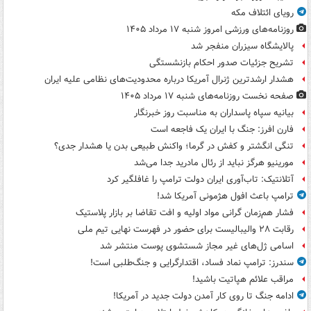
رویای ائتلاف مکه
روزنامه‌های ورزشی امروز ‌شنبه ۱۷ مرداد ۱۴۰۵
پالایشگاه سیزران منفجر شد
تشریح جزئیات صدور احکام بازنشستگی
هشدار ارشدترین ژنرال آمریکا درباره محدودیت‌های نظامی علیه ایران
صفحه نخست روزنامه‌های شنبه ۱۷ مرداد ۱۴۰۵
بیانیه سپاه پاسداران به مناسبت روز خبرنگار
فارن افرز: جنگ با ایران یک فاجعه است
تنگی انگشتر و کفش در گرما؛ واکنش طبیعی بدن یا هشدار جدی؟
مورینیو هرگز نباید از رئال مادرید جدا می‌شد
آتلانتیک: تاب‌آوری ایران دولت ترامپ را غافلگیر کرد
ترامپ باعث افول هژمونی آمریکا شد!
فشار هم‌زمان گرانی مواد اولیه و افت تقاضا بر بازار پلاستیک
رقابت ۲۸ والیبالیست برای حضور در فهرست نهایی تیم ملی
اسامی ژل‌های غیر مجاز شستشوی پوست منتشر شد
سندرز: ترامپ نماد فساد، اقتدارگرایی و جنگ‌طلبی است!
مراقب علائم هپاتیت باشید!
ادامه جنگ تا روی کار آمدن دولت جدید در آمریکا!