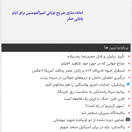
آماده سازی ضریح نورانی امیرالمومنین برای ایام
پایانی صفر
پربازدیدترین ها
تأیید ربایش و قتل حمیدرضا رجب‌زاده
مداح جوانی که در خون خود غلطید +فیلم
استقرار انبوه «دی‌اف‑۱۷» و پایان عصر پدافند آمریکا +عکس
درگیری اعضای داعش و نیروهای جولانی در سیده زینب
پزشکیان: جنایات امروز واشنگتن را هم محکوم کنید
بیانیه سپاه پاسداران به مناسبت روز خبرنگار
فارن افرز: جنگ با ایران یک فاجعه است
"سوپر ال‌نینو"در راه است؟
پالایشگاه سیزران منفجر شد
تصاویر دیده‌ نشده از دو فرمانده شهید موشکی
پاکستان: باید در برابر اسرائیل متحد شویم