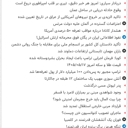
دریادار سیاری: امروز هر خبر دقیق، تیری بر قلب امپراطوری دروغ است
وقوع حادثه دریایی در ساحل عمان
تاکید الزیدی بر خروج نیروهای آمریکایی از عراق در تاریخ تعیین شده
اعتراضات گسترده در آلمان علیه دولت مرتس
هشدار کانادا درباره عواقب تعرفه ۵۰ درصدی آمریکا
نفوذ اطلاعاتی ایران در یگان فوق محرمانه ارتش اسرائیل!
تأکید دادستان کل کشور بر انسجام ملی برای مقابله با جنگ روانی دشمن
باران مهمان تابستانی ارتفاعات دماوند شد
کوبا: فرمان اجرایی ترامپ باعث ایجاد بحران بشردوستانه شده
قیمت طلا و سکه امروز ۱۴۰۵/۰۵/۱۷
ترامپ مجبور به پس‌دادن ۱۰۰ میلیارد دلار از پول تعرفه‌ها شد
آتش سوزی مهیب یک ساختمان ۱۲ طبقه در جاکارتا
پدر لیونل مسی درگذشت
وجود شواهدی مبنی بر بمباران لامرد با فسفر
چرا بیت المال باید خرج مجرمان امنیتی شود؟
قرارداد مربی خارجی استقلال تمدید شد
ماجرای تصویب کنوانسیون خزر چیست؟
فوران یک آتشفشان قدرتمند در کلمبیا
تنگه هرمز، برگ برنده ایران قدرتمند!