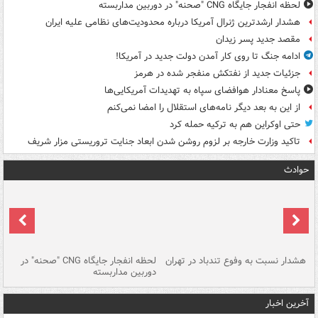
لحظه انفجار جایگاه CNG "صحنه" در دوربین مداربسته
هشدار ارشدترین ژنرال آمریکا درباره محدودیت‌های نظامی علیه ایران
مقصد جدید پسر زیدان
ادامه جنگ تا روی کار آمدن دولت جدید در آمریکا!
جزئیات جدید از نفتکش منفجر شده در هرمز
پاسخ معنادار هوافضای سپاه به تهدیدات آمریکایی‌ها
از این به بعد دیگر نامه‌های استقلال را امضا نمی‌کنم
حتی اوکراین هم به ترکیه حمله کرد
تاکید وزارت خارجه بر لزوم روشن شدن ابعاد جنایت تروریستی مزار شریف
حوادث
ای
هشدار نسبت به وفوع تندباد در تهران
لحظه انفجار جایگاه CNG "صحنه" در
دس
دوربین مداربسته
ات
آخرین اخبار