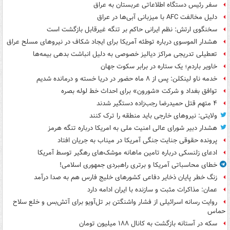
سفر رئیس دستگاه اطلاعاتی عربستان به عراق
دلیل مخالفت AFC با میزبانی آبی‌ها در عراق
سخنگوی ارتش: نظم ایرانی حاکم بر تنگه غیرقابل بازگشت است
هشدار الموسوی درباره توطئه آمریکا برای ایجاد شکاف در نیروهای مسلح عراق
تعطیلی تدریجی مراکز دیالیز خصوصی به دلیل انباشت بدهی بیمه‌ها
خاویر باردم؛ یک ستاره در برابر سکوت جهان
خدمه ناو لینکلن: پس از ۸ ماه حضور در دریا خسته و درمانده‌ شدیم
توافق بغداد و شرکت «شورون» برای احداث خط لوله بصره
۴ متهم قتل حمیدرضا رجب‌زاده دستگیر شدند
ولایتی: نیروهای خارجی باید منطقه را ترک کنند
هشدار دبیر شورای عالی امنیت ملی به امریکا درباره تنگه هرمز
پرونده حقوقی جنایت جنگی آمریکا در میناب به جریان افتاد
ادعای زلنسکی درباره تامین ماهانه موشک‌های رهگیر توسط آمریکا
خطای محاسباتی آمریکا و برتری راهبردی جمهوری اسلامی!
زنگ خطر پایان ذخایر دفاعی کشورهای خلیج فارس هم به صدا درآمد
عمان: مذاکرات مثبت و سازنده با ایران ادامه دارد
روایت رسانه اسرائیلی از فشار واشنگتن بر تل‌آویو برای آتش‌بس و خلع سلاح
حماس
سکه در آستانه بازگشت به کانال ۱۸۸ میلیون تومان