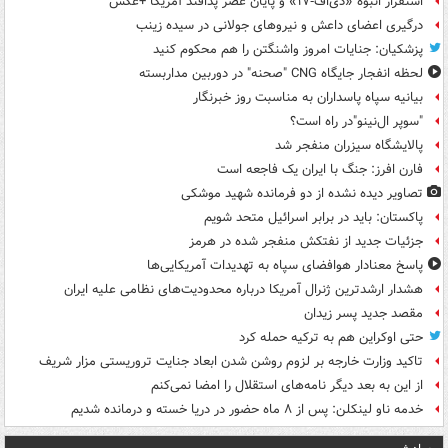
استقرار انبوه «دی‌اف‑۱۷» و پایان عصر پدافند آمریکا +عکس
درگیری اعضای داعش و نیروهای جولانی در سیده زینب
پزشکیان: جنایات امروز واشنگتن را هم محکوم کنید
لحظه انفجار جایگاه CNG "صحنه" در دوربین مداربسته
بیانیه سپاه پاسداران به مناسبت روز خبرنگار
"سوپر ال‌نینو"در راه است؟
پالایشگاه سیزران منفجر شد
فارن افرز: جنگ با ایران یک فاجعه است
تصاویر دیده‌ نشده از دو فرمانده شهید موشکی
پاکستان: باید در برابر اسرائیل متحد شویم
جزئیات جدید از نفتکش منفجر شده در هرمز
پاسخ معنادار هوافضای سپاه به تهدیدات آمریکایی‌ها
هشدار ارشدترین ژنرال آمریکا درباره محدودیت‌های نظامی علیه ایران
مقصد جدید پسر زیدان
حتی اوکراین هم به ترکیه حمله کرد
تاکید وزارت خارجه بر لزوم روشن شدن ابعاد جنایت تروریستی مزار شریف
از این به بعد دیگر نامه‌های استقلال را امضا نمی‌کنم
خدمه ناو لینکلن: پس از ۸ ماه حضور در دریا خسته و درمانده‌ شدیم