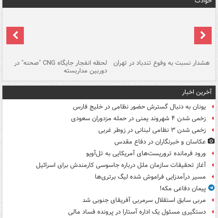
حوادث
ای
هشدار نسبت به وفوع تندباد در تهران
لحظه انفجار جایگاه CNG "صحنه" در
دس
دوربین مداربسته
ات
آخرین اخبار
یونان به دنبال گسترش حضور نظامی در خلیج فارس
زخمی شدن ۴ شهروند یمنی در حمله مزدوران سعودی
زخمی شدن ۳ نظامی لبنانی در زوطر غربی
عکاسان و خبرنگاران در دفاع مقدس
ورود فرمانده تروریست‌های آمریکایی به تل‌آویو
آغاز تحقیقات سازمان ملل درباره جاسوسی کارمندش برای اسرائیل
مسیر درآمدزایی فراموش شده لیگ برتری‌ها
پیمان دفاعی مکه!
مربی سابق استقلال سرمربی آفریقای جنوبی شد
دستگیری مسئول یک اداره آستارا در پرونده فساد مالی