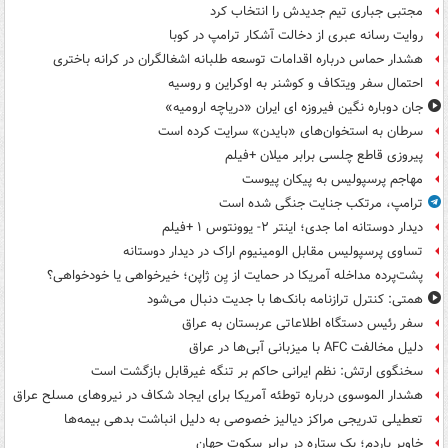
مجتبی جباری تیم جدیدش را انتخاب کرد
روایت رسانه عبری از دخالت آشکار ترامپ در کوبا
هشدار حماس درباره اقدامات توسعه طلبانه اشغالگران در کرانه باختری
احتمال سفر ویتکاف و کوشنر به اوکراین و روسیه
جان دوباره نگین فیروزه ای ایران «دریاچه ارومیه»
سرطان به استخوان‌های «بایدن» سرایت کرده است
پیروزی قاطع چلسی برابر میلان +فیلم
مهاجم پرسپولیس به پیکان پیوست
ترامپ، مرتکب جنایت جنگی شده است
دیدار دوستانه اما جدی؛ اینتر ۲- یوونتوس ۱ +فیلم
تساوی پرسپولیس مقابل الومینیوم اراک در دیدار دوستانه
پشت‌پرده مداخله آمریکا در حمایت از یِن ژاپن؛ خیرخواهی یا خودخواهی؟
همتی: کنترل ترازنامه بانک‌ها با جدیت دنبال می‌شود
سفر رئیس دستگاه اطلاعاتی عربستان به عراق
دلیل مخالفت AFC با میزبانی آبی‌ها در عراق
سخنگوی ارتش: نظم ایرانی حاکم بر تنگه غیرقابل بازگشت است
هشدار الموسوی درباره توطئه آمریکا برای ایجاد شکاف در نیروهای مسلح عراق
تعطیلی تدریجی مراکز دیالیز خصوصی به دلیل انباشت بدهی بیمه‌ها
خاویر باردم؛ یک ستاره در برابر سکوت جهان