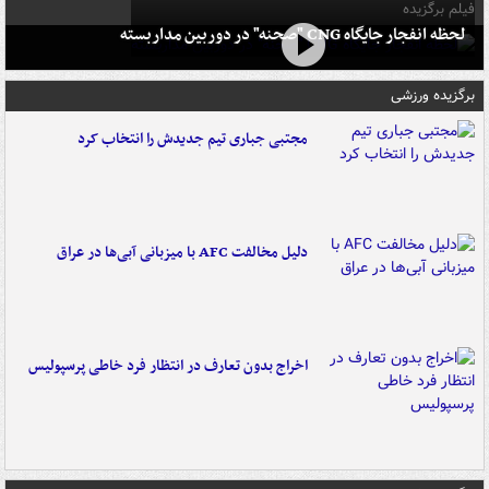
فیلم برگزیده
لحظه انفجار جایگاه CNG "صحنه" در دوربین مداربسته
برگزیده ورزشی
مجتبی جباری تیم جدیدش را انتخاب کرد
دلیل مخالفت AFC با میزبانی آبی‌ها در عراق
اخراج بدون تعارف در انتظار فرد خاطی پرسپولیس