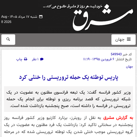
شنبه ۱۷ مرداد ۱۴۰۵ -
Aug
8 2026
جهان
کد خبر
549943
تاریخ انتشار:
۶ فروردین ۱۳۹۵ - ۱۱:۱۹
۱ نظر
چاپ
جهان
پاریس توطئه یک حمله تروریستی را خنثی کرد
وزیر کشور فرانسه گفت: یک تبعه فرانسوی مظنون به عضویت در یک
شبکه تروریستی که قصد برنامه ریزی و توطئه برای انجام یک حمله
تروریستی در فرانسه را داشته است، صبح پنجشنبه بازداشت شده است.
به گزارش مشرق
به نقل از رویترز، برنارد کازنیو وزیر کشور فرانسه روز
پنجشنبه در سخنانی تاکید کرد: بازداشت یک فرد مظنون به عضویت در یک
گروه تروریستی موجب خنثی شدن یک توطئه تروریستی شده که در مرحله