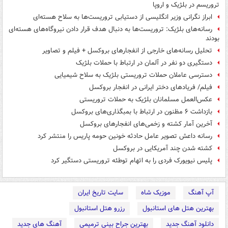
تروریسم در بلژیک و اروپا
ابراز نگرانی وزیر انگلیسی از دستیابی تروریست‌ها به سلاح هسته‌ای
رسانه‌های بلژیک: تروریست‌ها به دنبال هدف قرار دادن نیروگاه‌های هسته‌ای
بودند
تحلیل رسانه‌های خارجی از انفجارهای بروکسل + فیلم و تصاویر
دستگیری دو نفر در آلمان در ارتباط با حملات بلژیک
دسترسی عاملان حملات تروریستی بلژیک به سلاح شیمیایی
فیلم/ فریادهای دختر ایرانی در انفجار بروکسل
عکس‌العمل مسلمانان بلژیک به حملات تروریستی
بازداشت ۶ مظنون در ارتباط با بمبگذاری‌های بروکسل
آخرین آمار کشته و زخمی‌های انفجارهای بروکسل
رسانه داعش تصویر عامل حادثه خونین حومه پاریس را منتشر کرد
کشته شدن چند آمریکایی در بروکسل
پلیس نیویورک فردی را به اتهام توطئه تروریستی دستگیر کرد
آپ آهنگ
موزیک شاه
سایت تاریخ ایران
بهترین هتل های استانبول
رزرو هتل استانبول
دانلود آهنگ جدید
بهترین جراح بینی ترمیمی
آهنگ های جدید