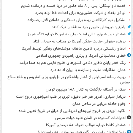
خدمه ناو لینکلن: پس از ۸ ماه حضور در دریا خسته و درمانده‌ شدیم
توافق بغداد و شرکت «شورون» برای احداث خط لوله بصره
تشکیل تیم کارآگاهان زبده برای دستگیری عاملان قتل رجب‌زاده
ولایتی: نیروهای خارجی باید منطقه را ترک کنند
هشدار دبیر شورای عالی امنیت ملی به امریکا درباره تنگه هرمز
پرونده حقوقی جنایت جنگی آمریکا در میناب به جریان افتاد
ادعای زلنسکی درباره تامین ماهانه موشک‌های رهگیر توسط آمریکا
خطای محاسباتی آمریکا و برتری راهبردی جمهوری اسلامی!
زنگ خطر پایان ذخایر دفاعی کشورهای خلیج فارس هم به صدا درآمد
عمان: مذاکرات مثبت و سازنده با ایران ادامه دارد
روایت رسانه اسرائیلی از فشار واشنگتن بر تل‌آویو برای آتش‌بس و خلع سلاح
حماس
سکه در آستانه بازگشت به کانال ۱۸۸ میلیون تومان
دریادار سیاری: امروز هر خبر دقیق، تیری بر قلب امپراطوری دروغ است
وقوع حادثه دریایی در ساحل عمان
تاکید الزیدی بر خروج نیروهای آمریکایی از عراق در تاریخ تعیین شده
اعتراضات گسترده در آلمان علیه دولت مرتس
هشدار کانادا درباره عواقب تعرفه ۵۰ درصدی آمریکا
نفوذ اطلاعاتی ایران در یگان فوق محرمانه ارتش اسرائیل!