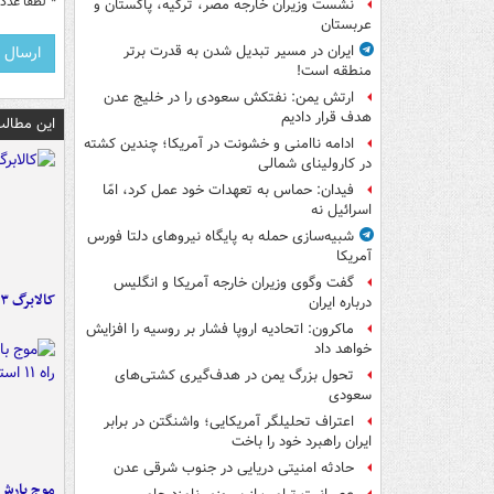
*
لطفا عدد م
نشست وزیران خارجه مصر، ترکیه، پاکستان و
عربستان
ایران در مسیر تبدیل شدن به قدرت برتر
منطقه است!
ارتش یمن: نفتکش سعودی را در خلیج عدن
هدف قرار دادیم
این مطالب
ادامه ناامنی و خشونت در آمریکا؛ چندین کشته
در کارولینای شمالی
فیدان: حماس به تعهدات خود عمل کرد، امّا
اسرائیل نه
شبیه‌سازی حمله به پایگاه نیروهای دلتا فورس
آمریکا
گفت وگوی وزیران خارجه آمریکا و انگلیس
کالابرگ ۳ گروه شارژ شد
درباره ایران
ماکرون: اتحادیه اروپا فشار بر روسیه را افزایش
خواهد داد
تحول بزرگ یمن در هدف‌گیری کشتی‌های
سعودی
اعتراف تحلیلگر آمریکایی؛ واشنگتن در برابر
ایران راهبرد خود را باخت
حادثه امنیتی دریایی در جنوب شرقی عدن