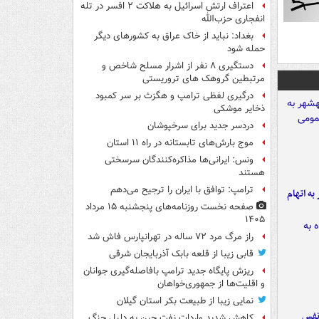
اعتراف ارتش اسرائیل به هلاکت ۲ افسر در تله
انفجاری حزب‌الله
بغداد: نباید از خاک عراق به کشورهای دیگر
حمله شود
دستگیری ۸ نفر از اشرار مسلح شاخص و
مرتبطین گروهک های تروریستی
درگیری لفظی ترامپ و هگزث بر سر کمبود
ذخایر موشکی
دردسر جدید برای سرخپوشان
موج بارش‌های تابستانه در راه ۱۱ استان
ونس: ایرانی‌ها مذاکره‌کنندگان سرسختی
هستند
ترامپ: توافق با ایران را ترجیح می‌دهم
شهر به اتهام
صفحه نخست روزنامه‌های پنجشنبه ۱۵ مرداد
۱۴۰۵
راز مرگ مرد ۷۲ ساله در تهرانپارس فاش شد
قابی زیبا از قلعه بابک آذربایجان شرقی
ریزش پایگاه جدید ترامپ بافاصله‌گیری جوانان
و اقلیت‌ها از جمهوری‌خواهان
نمایی زیبا از طبیعت بکر استان گیلان
نفس
کاهش شدید واردات نفت چین به دلیل جنگ