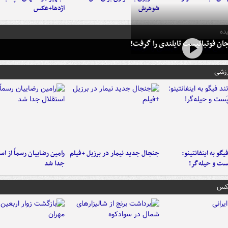
شوهرش
اژدها+عکس
ده
ان فوتبالیست تایلندی را گرفت!
رزشی
یگو به اینفانتینو:
جنجال جدید نیمار در برزیل +فیلم
رامین رضاییان رسماً از اس
ست‌ و حیله‌گر!
جدا شد
عکس