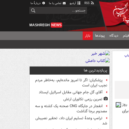
RSS
آرشیو
تماس با ما
دربارهٔ ما
MASHREGH
NEWS
یلم
دیدگاه
پیوندها
بازار
اپ
پربازدیدترین ها
پزشکیان: اگر تا امروز مانده‌ایم، به‌خاطر مردم
نجیب ایران است
آقای گل جام جهانی مقابل اسرائیل ایستاد
تمرین رزمی تکاوران ارتش
 روز
انفجار در جایگاه CNG صحنه یک کشته و سه
رای
مصدوم برجا گذاشت
ترامپ وعدۀ تسلیم ایران داد، تحقیر نصیبش
شد