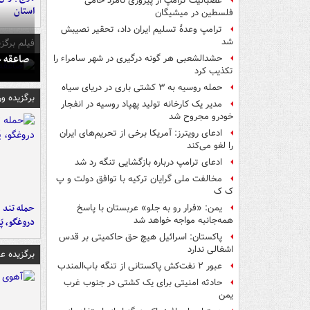
عصبانیت ترامپ از پیروزی نامزد حامی
استان
فلسطین در میشیگان
ترامپ وعدۀ تسلیم ایران داد، تحقیر نصیبش
شد
فیلم برگزی
صاعقه ج
حشدالشعبی هر گونه درگیری در شهر سامراء را
تکذیب کرد
حمله روسیه به ۳ کشتی باری در دریای سیاه
برگزیده و
مدیر یک کارخانه تولید پهپاد روسیه در انفجار
خودرو مجروح شد
ادعای رویترز: آمریکا برخی از تحریم‌های ایران
را لغو می‌کند
ادعای ترامپ درباره بازگشایی تنگه رد شد
مخالفت ملی گرایان ترکیه با توافق دولت و پ
ک ک
حمله تند ف
یمن: «فرار رو به جلو» عربستان با پاسخ
همه‌جانبه‌ مواجه خواهد شد
دروغگو، پَ
پاکستان: اسرائیل هیچ حق حاکمیتی بر قدس
اشغالی ندارد
برگزیده 
عبور ۲ نفت‌کش پاکستانی از تنگه باب‌المندب
حادثه امنیتی برای یک کشتی در جنوب غرب
یمن