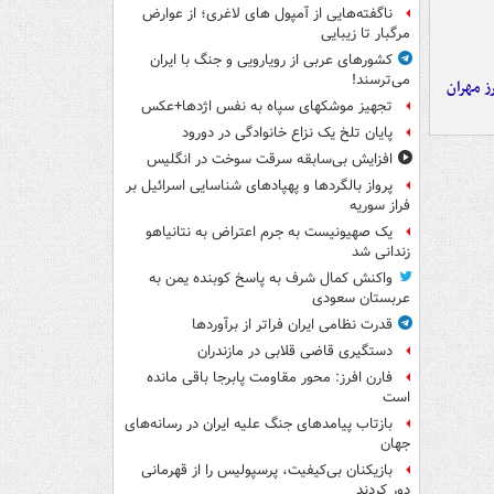
ناگفته‌هایی از آمپول های لاغری؛ از عوارض
مرگبار تا زیبایی
کشورهای عربی از رویارویی و جنگ با ایران
می‌ترسند!
ز مهران
تجهیز موشکهای سپاه به نفس اژدها+عکس
پایان تلخ یک نزاع خانوادگی در دورود
افزایش بی‌سابقه سرقت سوخت در انگلیس
پرواز بالگردها و پهپادهای شناسایی اسرائیل بر
فراز سوریه
یک صهیونیست به جرم اعتراض به نتانیاهو
زندانی شد
واکنش کمال شرف به پاسخ کوبنده یمن به
عربستان سعودی
قدرت نظامی ایران فراتر از برآوردها
دستگیری قاضی قلابی در مازندران
فارن افرز: محور مقاومت پابرجا باقی مانده
است
بازتاب پیامدهای جنگ علیه ایران در رسانه‌های
جهان
بازیکنان بی‌کیفیت، پرسپولیس را از قهرمانی
دور کردند