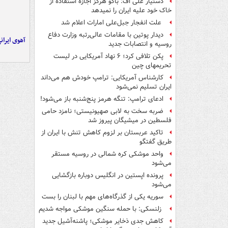
دستیار علی اف: باکو هرگز اجازه استفاده از
خاک خود علیه ایران را نمیدهد
علت انفجار جبل‌علی امارات اعلام شد
دیدار پوتین با مقامات عالی‌رتبه وزارت دفاع
آهوی ایران
روسیه و انتصابات جدید
پکن تلافی کرد؛ ۶ نهاد آمریکایی در لیست
تحریمهای چین
کارشناس آمریکایی: ترامپ خودش هم می‌داند
ایران تسلیم نمی‌شود
ادعای ترامپ: تنگه هرمز پنج‌شنبه باز می‌شود!
ضربه سخت به لابی صهیونیستی؛ نامزد حامی
فلسطین در میشیگان پیروز شد
تاکید عربستان بر لزوم کاهش تنش با ایران از
طریق گفتگو
واحد موشکی کره شمالی در روسیه مستقر
می‌شود
پرونده اپستین در انگلیس دوباره بازگشایی
می‌شود
سوریه یکی از گذرگاه‌های مهم با لبنان را بست
زلنسکی: با حمله سنگین موشکی مواجه شدیم
کاهش جدی ذخایر موشکی؛ پاشنه‌آشیل جدید