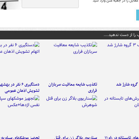
قابل را در جعبه متن وارد کنید
 را از دست ندهید....
تکذیب شایعه معافیت سربازان
دستگیری ۶ نفر در به
فراری
تشویش اذهان عمومی
موج بارش‌های تابستانه در راه ۱۱
سناریوی بلاگر زن برای قتل
تجهیز موشکهای سپاه به 