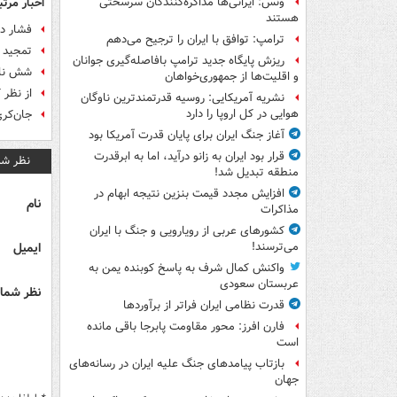
اخبار مرتب
ونس: ایرانی‌ها مذاکره‌کنندگان سرسختی
هستند
فشار دو
ترامپ: توافق با ایران را ترجیح می‌دهم
تمجید ا
ریزش پایگاه جدید ترامپ بافاصله‌گیری جوانان
شش نامز
و اقلیت‌ها از جمهوری‌خواهان
از نظر
نشریه آمریکایی: روسیه قدرتمندترین ناوگان
هوایی در کل اروپا را دارد
جان‌کری
آغاز جنگ ایران برای پایان قدرت آمریکا بود
قرار بود ایران به زانو درآید، اما به ابرقدرت
نظر شم
منطقه تبدیل شد!
افزایش مجدد قیمت بنزین نتیجه ابهام در
نام
مذاکرات
کشورهای عربی از رویارویی و جنگ با ایران
ایمیل
می‌ترسند!
واکنش کمال شرف به پاسخ کوبنده یمن به
عربستان سعودی
نظر شما 
قدرت نظامی ایران فراتر از برآوردها
فارن افرز: محور مقاومت پابرجا باقی مانده
است
بازتاب پیامدهای جنگ علیه ایران در رسانه‌های
جهان