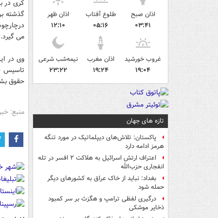
کری در بی
گذشته بر
اذان صبح
طلوع آفتاب
اذان ظهر
درچارچوب
۱۲:۱۰
۰۵:۱۶
۰۳:۴۱
می گیرد.
وی در ای
غروب خورشید
اذان مغرب
نیمه‌شب شرعی
تاسیس جم
۲۳:۲۲
۱۹:۲۴
۱۹:۰۴
حقوق بشر 
منبع: خبر
تازه های جهان
پاکستان: تلاش‌های دیپلماتیک در مورد تنگه
هرمز ادامه دارد
اعتراف ارتش اسرائیل به هلاکت ۲ افسر در تله
انفجاری حزب‌الله
بغداد: نباید از خاک عراق به کشورهای دیگر
حمله شود
درگیری لفظی ترامپ و هگزث بر سر کمبود
ذخایر موشکی