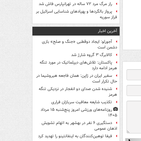
راز مرگ مرد ۷۲ ساله در تهرانپارس فاش شد
پرواز بالگردها و پهپادهای شناسایی اسرائیل بر
فراز سوریه
آخرین اخبار
آجورلو: ایجاد دوقطبی «جنگ و صلح‌» بازی
دشمن است
کالابرگ ۳ گروه شارژ شد
پاکستان: تلاش‌های دیپلماتیک در مورد تنگه
هرمز ادامه دارد
سفیر ایران در ژاپن: همان فاجعه هیروشیما در
حال تکرار است
شنیده شدن صدای دو انفجار در نزدیکی تنگه
هرمز
تکذیب شایعه معافیت سربازان فراری
روزنامه‌های ورزشی امروز پنج‌شنبه ۱۵ مرداد
۱۴۰۵
دستگیری ۶ نفر در بهشهر به اتهام تشویش
اذهان عمومی
فیفا توهین‌کنندگان به اینفانتینو را تهدید کرد