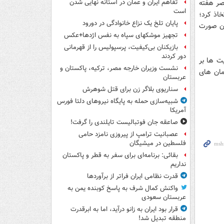
مصر هفته
تفاهم ایران و عمان در آستانه نهایی شدن
است
اذ کرد؛
پایان تلخ یک نزاع خانوادگی در دورود
ان صورت
تجهیز موشکهای سپاه به نفس اژدها+عکس
بازیکنان بی‌کیفیت، پرسپولیس را از قهرمانی
دور کردند
ت ها بر
نشست وزیران خارجه مصر، ترکیه، پاکستان و
مان های
عربستان
سناریوی بلاگر زن برای قتل شوهرش
شبیه‌سازی حمله به پایگاه نیروهای دلتا فورس
آمریکا
صاعقه جان فوتبالیست تایلندی را گرفت!
عصبانیت ترامپ از پیروزی نامزد حامی
فلسطین در میشیگان
بقائی: برنامه‌ای برای سفر به قطر و پاکستان
نداریم
قدرت نظامی ایران فراتر از برآوردها
واکنش کمال شرف به پاسخ کوبنده یمن به
عربستان سعودی
قرار بود ایران به زانو درآید، اما به ابرقدرت
منطقه تبدیل شد!