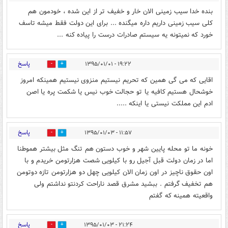
بنده خدا سیب زمینی الان خار و خفیف تر از این شده ، خودمون هم
کلی سیب زمینی داریم داره میگنده ... برای این دولت فقط میشه تاسف
خورد که نمیتونه یه سیستم صادرات درست را پیاده کنه ...
پاسخ
۱۹:۲۲ - ۱۳۹۵/۰۱/۰۱
0
0
اقایی که می گی همین که تحریم نیستیم منزوی نیستیم همینکه امروز
خوشحال هستیم کافیه یا تو حجالت خوب نیس یا شکمت پره یا اصن
ادم این مملکت نیستی یا اینکه .....
پاسخ
۱۱:۵۷ - ۱۳۹۵/۰۱/۰۳
0
0
خونه ما تو محله پایین شهر و خوب دستون هم تنگ مثل بیشتر هموطنا
اما در زمان دولت قبل آجیل رو با کیلویی شصت هزارتومن خریدم و با
اون حقوق ناچیز در اون زمان الان کیلویی چهل دو هزارتومن تازه دوتومن
هم تخفیف گرفتم . ببشید مشرق قصد ناراحت کردنتو نداشتم ولی
واقعیته همینه که گفتم
پاسخ
۲۱:۲۴ - ۱۳۹۵/۰۱/۰۳
0
0