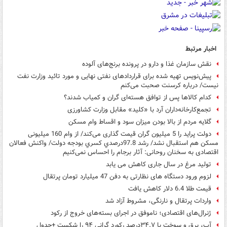
اخبار مرتبط
نقش سازمان غذا و دارو در پرونده برنج‌های آلوده
پیش‌نویس تهیه شده برای قراردادهای نفتی نهایی و مورد تائید وزارت نفت
نیست/ درباره کرسنت صحبت می‌کنم
کدام کالاها پس از توافق هسته‌ای گران و کمیاب شدند؟
تجمع‌کارخانه‌داران آرد با «کلید» مقابل وزارت کشاورزی
گلایه مردم از بالا بودن میزان سود و اقساط وام مسکن
دولت پراید را 5 میلیون گران‌ قیمت گذاری می‌کند/ از وام 160 میلیونی
مسکن هم استقبال نشد/ رشد 97.8درصدي كسري بودجه دولت/ واکنش فعالان
اقتصادی به سخنان روحانی:‌ آثار برجام را احساس نمی‌کنیم
تولید مرغ در سال جاری کاهش می یابد
لزوم ورود دستگاه های نظارتی به دفن 47 میلیارد تومان پرتقال
قیمت طلا 6.4 دلار کاهش یافت
واردات پرتقال و نارنگی، مشروط آزاد شد
ژنرال‌های اقتصادی؛ ناموفق در اجرای بسته‌های خروج از ركود
آب، برق و سوخت با ۳۴.۷درصد رکورد گرانی ۹۴ را شکست +جدول