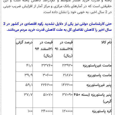
یافته و قدرت خرید اقشار متوسط و کم‌درآمد کاهش یافته است و این
حقیقتی است که در آمارهای بانک مرکزی و مرکز آمار از افزایش ضریب جینی
در 2 سال اخیر، به خوبی خود را نشان داده است.
حتی کارشناسان دولتی نیز یکی از دلایل تشدید رکود اقتصادی در کشور در 2
سال اخیر را کاهش تقاضای کل به علت کاهش قدرت خرید مردم می‌دانند.
نام كالا
قیمت در
قیمت در
درصد گرانی
۲۵
اسفند
۹۱
۲۱
اسفند
۹۴
(ریال)
(ریال)
ماست غیرپاستوریزه
۲۳۹۲۰
۳۳۷۶۰
۱
٫
۴۱
ماست پاستوریزه
۲۱۸۷۰
۳۰۶۰۰
۹
٫
۳۹
پنیر غیرپاستوریزه
۱۴۲۲۰۰
۲۲۶۲۰۰
۱
٫
۵۹
پنیر پاستوریزه (بسته
۴۵۰
۳۷۰۹۰
۵۱۰۷۰
۷
٫
۳۷
گرمی)
کره پاستوریزه
۱۲۰۰۰۰
۲۴۰۰۰۰
۱۰۰