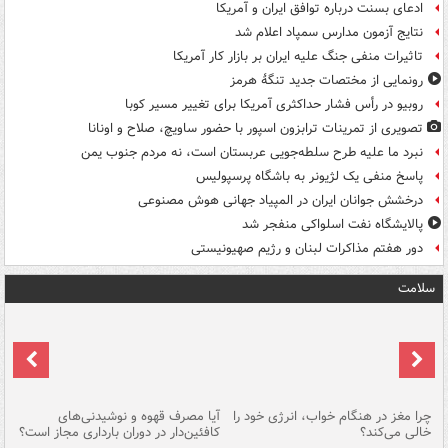
ادعای بسنت درباره توافق ایران و آمریکا
نتایج آزمون مدارس سمپاد اعلام شد
تاثیرات منفی جنگ علیه ایران بر بازار کار آمریکا
رونمایی از مختصات جدید تنگۀ هرمز
روبیو در رأس فشار حداکثری آمریکا برای تغییر مسیر کوبا
تصویری از تمرینات ترابزون اسپور با حضور ساویچ، صلاح و اونانا
نبرد ما علیه طرح سلطه‌جویی عربستان است، نه مردم جنوب یمن
پاسخ منفی یک لژیونر به باشگاه پرسپولیس
درخشش جوانان ایران در المپیاد جهانی هوش مصنوعی
پالایشگاه نفت اسلواکی منفجر شد
دور هفتم مذاکرات لبنان و رژیم صهیونیستی
سلامت
ت
چرا مغز در هنگام خواب، انرژی خود را
آیا مصرف قهوه و نوشیدنی‌های
چر
خالی می‌کند؟
کافئین‌دار در دوران بارداری مجاز است؟
می