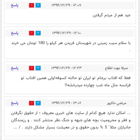
پاسخ
۱۲:۰۷ - ۱۳۹۴/۱۲/۲۹
0
0
عید هم از مردم گرفتن
پاسخ
۱۲:۱۰ - ۱۳۹۴/۱۲/۲۹
0
0
با سلام سیب زمینی در شهرستان فریدن هر کیلو را 180 تومان می خرند
.
پاسخ
صرفا جهت اطلاع
۱۲:۲۳ - ۱۳۹۴/۱۲/۲۹
0
0
فعلا که افتاب برجام تو ایران تو حالته کسوفه!ولی همین افتاب تو
فرانسه مثل ماه شب چهارده میدرخشه!!
پاسخ
مرتضي خاکپور
۱۳:۰۶ - ۱۳۹۴/۱۲/۲۹
0
0
... امکان ندارد هیچ کدام از سایت های خبری معروف ؛ از حقوق نگرفتن
و فقر و محرومیت بچه های جبهه و جنگ نظر منتشر کنند . و رزمندگان
جانبازان مثلا ً 5 % بدون حقوق و در معیشت بسیار مشکل دارند . / ...