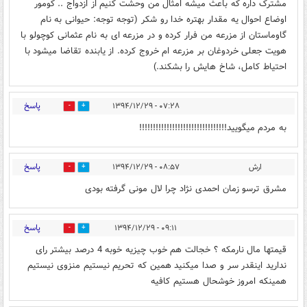
مشترک داره که باعث میشه امثال من وحشت کنیم از ازدواج .. کومور
اوضاع احوال یه مقدار بهتره خدا رو شکر (توجه توجه: حیوانی به نام
گاوماستان از مزرعه من فرار کرده و در مزرعه ای به نام عثمانی کوچولو با
هویت جعلی خردوغان بر مزرعه ام خروج کرده. از یابنده تقاضا میشود با
احتیاط کامل، شاخ هایش را بشکند.)
پاسخ
۰۷:۲۸ - ۱۳۹۴/۱۲/۲۹
0
0
به مردم میگویید!!!!!!!!!!!!!!!!!!!!!!!!!!!!!!!!
پاسخ
ارش
۰۸:۵۷ - ۱۳۹۴/۱۲/۲۹
0
0
مشرق ترسو زمان احمدی نژاد چرا لال مونی گرفته بودی
پاسخ
۰۹:۱۱ - ۱۳۹۴/۱۲/۲۹
0
0
قیمتها مال نارمکه ؟ خجالت هم خوب چیزیه خوبه 4 درصد بیشتر رای
ندارید اینقدر سر و صدا میکنید همین که تحریم نیستیم منزوی نیستیم
همینکه امروز خوشحال هستیم کافیه