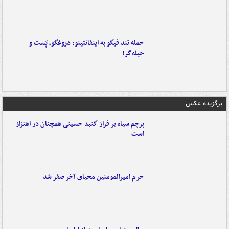
حمله تند فیگو به اینفانتینو: دروغگو، پَست‌ و
حیله‌گر!
برگزیده عکس
پرچم سیاه بر فراز گنبد حسینی همچنان در اهتزاز
است
حرم امیرالمومنین محیای آخر صفر شد