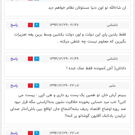
ان شاءالله تو اون دنیا مسئولان نظام خواهم دید
پاسخ
ناشناس
۲۱:۴۷ - ۱۳۹۴/۱۲/۲۹
0
0
فقط بلدین پای این دولت و اون دولت بکشین وسط برین یغه تعزیرات
بگیرین که معلوم نیست چه غلطی میکنه .
پاسخ
ناشناس
۲۱:۴۹ - ۱۳۹۴/۱۲/۲۹
0
0
داداش( آش )نمونده فقط نمک شده !
پاسخ
بشیر
۲۲:۰۷ - ۱۳۹۴/۱۲/۲۹
0
0
ببینم آرش خان تو همین یک پست رو داری و هی کپی - پیست می
کنی؟ خب مرد حسابی یخورده خلاقیت نشون بده!!راستی مگه قرار نبود
صد روزه اوضاع اقتصاد ردیف بشه؟شجاع جان !واقع بین باش!نذار صدای
ترکیدن بادکنک آقایون گوشاتو پر کنه!!
پاسخ
۲۲:۰۷ - ۱۳۹۴/۱۲/۲۹
0
0