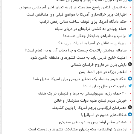
راز قدرت ایران، امنیت پایدار و بومی آن است!
به تعویق افتادن پاسخ مقاومت عراق به تجاوز اخیر آمریکایی سعودی
اظهارات وزیر خزانه‌داری آمریکا با مواضع قبلی وی متناقض است
حکم دادگاه آمریکا برای توقف ساخت سالن رقص ترامپ
حمله پهپادی به کشتی ترکیه‌ای در دریای سیاه
ترامپ و نتانیاهو جنایتکار جنگی هستند!
میزبانی استقلال در آسیا به امارات می‌رسد؟
سامانه موشکی پاتریوت چیست و چرا ذخایر آن رو به اتمام است؟
امنیت خلیج فارس باید به دست کشورهای منطقه تأمین شود
بارش باران در فاروج خراسان شمالی
انفجار بزرگ در شهر المخا یمن
تنگه هرمز به نماد یک تحقیر تاریخی برای آمریکا تبدیل شد!
ماموریت در حال پایان است!
۲۰ حمله رژیم صهیونیستی به درعا و قنیطره در یک هفته
خیزش مردم لبنان علیه دولت سازشکار و خائن
معترضان آرژانتینی پرچم آمریکا را پایین کشیدند
شکاف‌های عمیق در اسرائیل!
هشدار مقام ارشد یمن به عربستان سعودی
اردوغان: توافقنامه مکه پذیرای مشارکت کشورهای دوست است