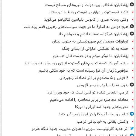
پزشکیان: شکافی بین دولت و نیروهای مسلح نیست
تاکید نخست‌وزیر عراق بر تقویت روابط با عربستان
وقتی رسانه عبری از کابوس بنیامین نتانیاهو می‌گوید
هیچ دولتی به اندازۀ ما در جهت سیاست‌های رهبری قدم برنداشت
پزشکیان: هرگز استعفا نداده‌ام و نخواهم داد
تجاوزات مجدد رژیم صهیونیستی به جنوب لبنان
حمله به ۱۵ نفتکش‌ اماراتی از ابتدای جنگ
پزشکیان: ما نوکر مردم و در خدمت آنان هستیم
سنای آمریکا لایحه تحریم‌های گسترده انرژی روسیه را تصویب کرد
عراقچی: زمان آن فرا رسیده است که به خود متکی باشیم
۶ فوتی و ۵ مصدوم بر اثر تصادف زنجیره‌ای
بدون تعارف با پدر و پسر قهرمان
ترامپ التماس‌کننده توافقی است که خود ویران کرد
معادله محاصره در برابر محاصره را ادامه می‌دهیم
تحریم‌های جدید ضد ایرانی آمریکا
شاید روسیه، آمریکا را در ایران زمین‌گیر کند!
واکنش بقائی به خیالبافی ترامپ
اثر جدید کارتونیست سوری با عنوان مدیریت جدید تنگه هرمز