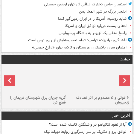
استقبال خاص دخترک عراقی از زائران اربعین حسینی
انفجار بزرگ در شهر المخا یمن
شاید روسیه، آمریکا را در ایران زمین‌گیر کند!
ادعای بسنت درباره توافق ایران و آمریکا
پاسخ منفی یک لژیونر به باشگاه پرسپولیس
افشاگری برادرزاده ترامپ: تمام تصمیم‌هایش از روی ترس است
امضای سران پاکستان، عربستان و ترکیه برای «دفاع جمعی»
حوادث
۶ فوتی و ۵ مصدوم بر اثر تصادف
گربه جریان برق شهرستان فریمان را
رگ
زنجیره‌ای
قطع کرد
آخرین اخبار
آیا از نفوذ نتانیاهو در واشنگتن کاسته شده است؟
توافق پرو و مکزیک بر سر ازسرگیری روابط دیپلماتیک