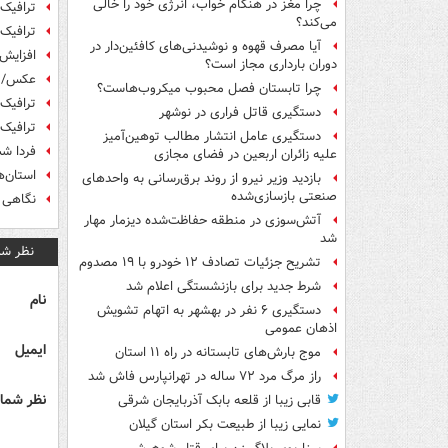
چرا مغز در هنگام خواب، انرژی خود را خالی
ترافیک 
می‌کند؟
ترافیک
آیا مصرف قهوه و نوشیدنی‌های کافئین‌دار در
افزایش ۱۰ درصدی سفرهای نور
دوران بارداری مجاز است؟
عکس/ بن
چرا تابستان فصل محبوب میکروب‌هاست؟
ترافیک 
دستگیری قاتل فراری در نوشهر
ترافیک 
دستگیری عامل انتشار مطالب توهین‌آمیز
فردا ش
علیه زائران اربعین در فضای مجازی
استان‌ه
بازدید وزیر نیرو از روند برق‌رسانی به واحدهای
صنعتی بازسازی‌شده
نگاهی ب
آتش‌سوزی در منطقه حفاظت‌شده دیزمار مهار
شد
نظر شم
تشریح جزئیات تصادف ۱۲ خودرو با ۱۹ مصدوم
شرط جدید برای بازنشستگی اعلام شد
نام
دستگیری ۶ نفر در بهشهر به اتهام تشویش
اذهان عمومی
ایمیل
موج بارش‌های تابستانه در راه ۱۱ استان
راز مرگ مرد ۷۲ ساله در تهرانپارس فاش شد
نظر شما 
قابی زیبا از قلعه بابک آذربایجان شرقی
نمایی زیبا از طبیعت بکر استان گیلان