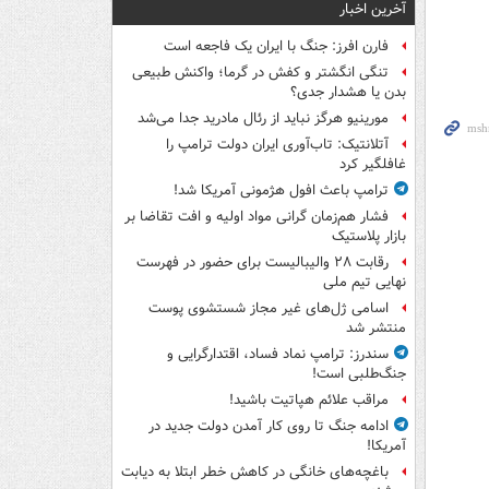
آخرین اخبار
فارن افرز: جنگ با ایران یک فاجعه است
تنگی انگشتر و کفش در گرما؛ واکنش طبیعی
بدن یا هشدار جدی؟
مورینیو هرگز نباید از رئال مادرید جدا می‌شد
آتلانتیک: تاب‌آوری ایران دولت ترامپ را
غافلگیر کرد
ترامپ باعث افول هژمونی آمریکا شد!
فشار هم‌زمان گرانی مواد اولیه و افت تقاضا بر
بازار پلاستیک
رقابت ۲۸ والیبالیست برای حضور در فهرست
نهایی تیم ملی
اسامی ژل‌های غیر مجاز شستشوی پوست
منتشر شد
سندرز: ترامپ نماد فساد، اقتدارگرایی و
جنگ‌طلبی است!
مراقب علائم هپاتیت باشید!
ادامه جنگ تا روی کار آمدن دولت جدید در
آمریکا!
باغچه‌های خانگی در کاهش خطر ابتلا به دیابت