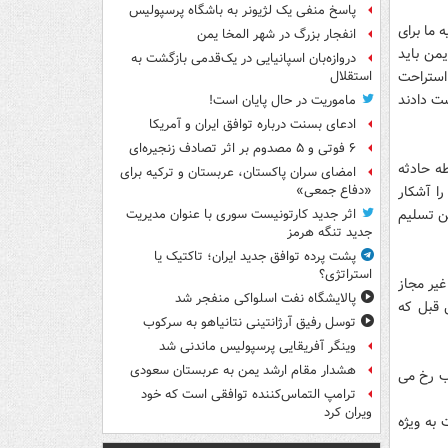
پاسخ منفی یک لژیونر به باشگاه پرسپولیس
 ما برای
انفجار بزرگ در شهر المخا یمن
یمن باید
دروازه‌بان اسپانیایی در یک‌قدمی بازگشت به
استراحت
استقلال
ست دادند
ماموریت در حال پایان است!
ادعای بسنت درباره توافق ایران و آمریکا
۶ فوتی و ۵ مصدوم بر اثر تصادف زنجیره‌ای
اده ای توجه ویژه کنند. بیش از 3 هزار نقطه حادثه
امضای سران پاکستان، عربستان و ترکیه برای
خیز را آشکار
«دفاع جمعی»
من تسلیم
اثر جدید کارتونیست سوری با عنوان مدیریت
جدید تنگه هرمز
پشت پرده توافق جدید ایران؛ تاکتیک یا
استراتژی؟
یر مجاز
پالایشگاه نفت اسلواکی منفجر شد
ت رانندگی سال قبل که
توسل رفیق آرژانتینی نتانیاهو به سرکوب
وینگر آفریقایی پرسپولیس ماندنی شد
هشدار مقام ارشد یمن به عربستان سعودی
د:بیشترین واژگونی ها در جاده ها از ساعت 12 ظهر تا 20 شب رخ می
ترامپ التماس‌کننده توافقی است که خود
ویران کرد
 به ویژه