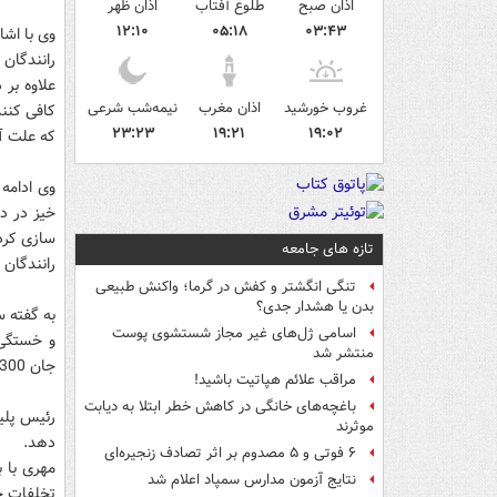
اذان صبح
طلوع آفتاب
اذان ظهر
۱۲:۱۰
۰۵:۱۸
۰۳:۴۳
وی با اشا
رانندگان 
علاوه بر
غروب خورشید
اذان مغرب
نیمه‌شب شرعی
کافی کنند
۲۳:۲۳
۱۹:۲۱
۱۹:۰۲
که علت آ
سازی کردی
تازه های جامعه
رانندگان 
تنگی انگشتر و کفش در گرما؛ واکنش طبیعی
بدن یا هشدار جدی؟
به گفته 
اسامی ژل‌های غیر مجاز شستشوی پوست
منتشر شد
جان 300 نفر را گرفت به علت خستگی و خواب آلودگی بود.
مراقب علائم هپاتیت باشید!
باغچه‌های خانگی در کاهش خطر ابتلا به دیابت
موثرند
دهد.
۶ فوتی و ۵ مصدوم بر اثر تصادف زنجیره‌ای
مهری با ب
نتایج آزمون مدارس سمپاد اعلام شد
تخلفات حا