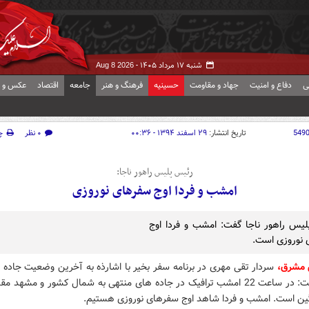
شنبه ۱۷ مرداد ۱۴۰۵ -
Aug 8 2026
ی
دفاع و امنیت
جهاد و مقاومت
حسینیه
فرهنگ و هنر
جامعه
اقتصاد
عکس و ف
549
تاریخ انتشار:
۲۹ اسفند ۱۳۹۴ - ۰۰:۳۶
۰ نظر
چ
رئیس پلیس راهور ناجا:
امشب و فردا اوج سفرهای نوروزی
یس راهور ناجا گفت: امشب و فردا اوج
نوروزی است.
 مشرق،
سردار تقی مهری در برنامه سفر بخیر با اشارذه به آخرین وضعیت جاده 
کشور گفت: در ساعت 22 امشب ترافیک در جاده های منتهی به شمال کشور و مشهد 
ین است. امشب و فردا شاهد اوج سفرهای نوروزی هستیم.