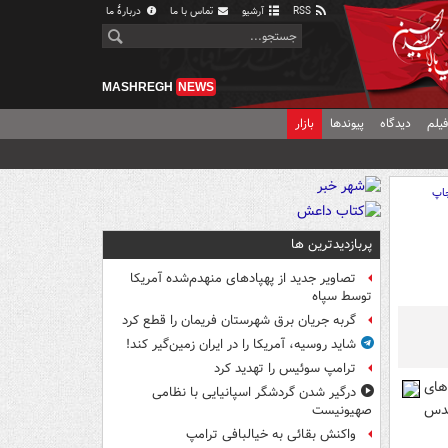
RSS
آرشیو
تماس با ما
دربارهٔ ما
MASHREGH
NEWS
یلم
دیدگاه
پیوندها
بازار
اپ
پربازدیدترین ها
تصاویر جدید از پهپادهای منهدم‌شده آمریکا
توسط سپاه
گربه جریان برق شهرستان فریمان را قطع کرد
شاید روسیه، آمریکا را در ایران زمین‌گیر کند!
ترامپ سوئیس را تهدید کرد
های
درگیر شدن گردشگر اسپانیایی با نظامی
مقدس
صهیونیست
واکنش بقائی به خیالبافی ترامپ