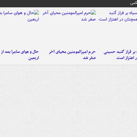
عکس
 بر فراز گنبد حسینی
حرم امیرالمومنین محیای آخر
حال و هوای سامرا بعد از ا
 اهتزاز است
صفر شد
اربعین