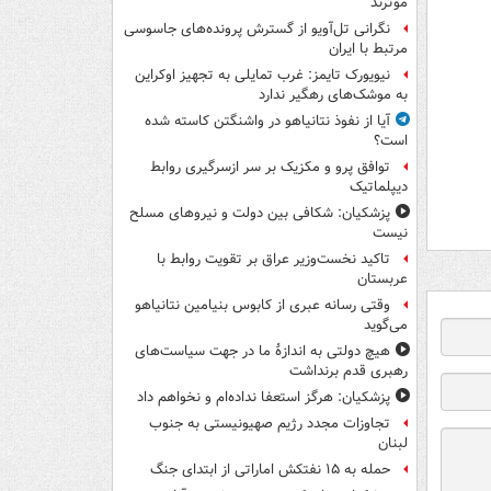
موثرند
نگرانی تل‌آویو از گسترش پرونده‌های جاسوسی
مرتبط با ایران
نیویورک تایمز: غرب تمایلی به تجهیز اوکراین
به موشک‌های رهگیر ندارد
آیا از نفوذ نتانیاهو در واشنگتن کاسته شده
است؟
توافق پرو و مکزیک بر سر ازسرگیری روابط
دیپلماتیک
پزشکیان: شکافی بین دولت و نیروهای مسلح
نیست
تاکید نخست‌وزیر عراق بر تقویت روابط با
عربستان
وقتی رسانه عبری از کابوس بنیامین نتانیاهو
می‌گوید
هیچ دولتی به اندازۀ ما در جهت سیاست‌های
رهبری قدم برنداشت
پزشکیان: هرگز استعفا نداده‌ام و نخواهم داد
تجاوزات مجدد رژیم صهیونیستی به جنوب
لبنان
حمله به ۱۵ نفتکش‌ اماراتی از ابتدای جنگ