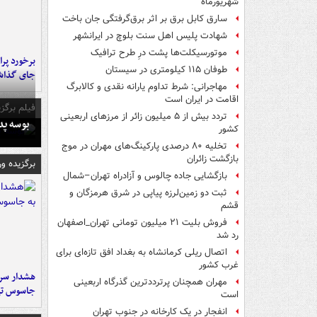
شهریورماه
سارق کابل برق بر اثر برق‌گرفتگی جان باخت
شهادت پلیس اهل سنت بلوچ در ایرانشهر
موتورسیکلت‌ها پشت درِ طرح ترافیک
طوفان ۱۱۵ کیلومتری در سیستان
جای گذا
مهاجرانی: شرط تداوم یارانه نقدی و کالابرگ
اقامت در ایران است
فیلم برگزی
تردد بیش از ۵ میلیون زائر از مرزهای اربعینی
بوسه‌ پ
کشور
تخلیه ۸۰ درصدی پارکینگ‌های مهران در موج
بازگشت زائران
برگزیده و
بازگشایی جاده چالوس و آزادراه تهران–شمال
ثبت دو زمین‌لرزه پیاپی در شرق هرمزگان و
قشم
فروش بلیت ۲۱ میلیون تومانی تهران_اصفهان
رد شد
اتصال ریلی کرمانشاه به بغداد افق تازه‌ای برای
غرب کشور
هشدار سرم
مهران همچنان پرترددترین گذرگاه اربعینی
جاسوس تی
است
انفجار در یک کارخانه در جنوب تهران