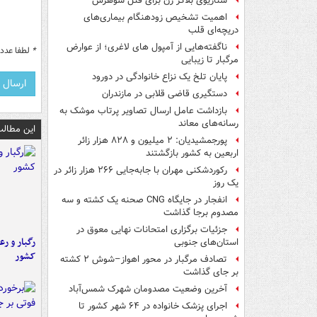
سناریوی بلاگر زن برای قتل شوهرش
اهمیت تشخیص زودهنگام بیماری‌های
دریچه‌ای قلب
ناگفته‌هایی از آمپول های لاغری؛ از عوارض
*
لطفا عدد م
مرگبار تا زیبایی
پایان تلخ یک نزاع خانوادگی در دورود
دستگیری قاضی قلابی در مازندران
بازداشت عامل ارسال تصاویر پرتاب موشک به
رسانه‌های معاند
این مطالب
پورجمشیدیان: ۲ میلیون و ۸۲۸ هزار زائر
اربعین به کشور بازگشتند
رکوردشکنی مهران با جابه‌جایی ۲۶۶ هزار زائر در
یک روز
انفجار در جایگاه CNG صحنه یک کشته و سه
مصدوم برجا گذاشت
جزئیات برگزاری امتحانات نهایی معوق در
رگبار و رع
استان‌های جنوبی
کشور
تصادف مرگبار در محور اهواز–شوش ۲ کشته
بر جای گذاشت
آخرین وضعیت مصدومان شهرک شمس‌آباد
اجرای پزشک خانواده در ۶۴ شهر کشور تا