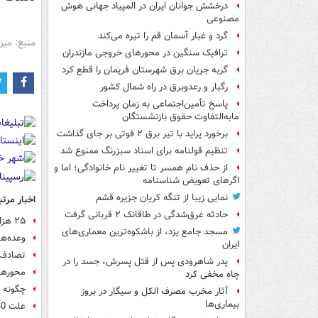
درخشش جوانان ایران در المپیاد جهانی هوش
مصنوعی
گرد و غبار آسمان قم را تیره می‌کند
منبع: میز
ترافیک سنگین در محورهای خروجی مازندران
گربه جریان برق شهرستان فریمان را قطع کرد
رگبار و رعدوبرق در راه شمال کشور
پاسخ تأمین‌اجتماعی به زمان پرداخت
مابه‌التفاوت حقوق بازنشستگان
برخورد پراید با تیر برق ۲ فوتی بر جای گذاشت
تنظیم قولنامه برای اسناد سبزرنگ ممنوع شد
از حذف نام همسر تا تغییر نام خانوادگی؛ اما و
اگرهای تعویض شناسنامه
نمایی زیبا از تنگه کریان جزیره قشم
اخبار مرتب
حادثه غرق‌شدگی در طاقانک ۲ قربانی گرفت
۲۵ هزار امدادگر و ۱۵۰۰ پزشک در خدمت مسافران نوروزی
مسجد جامع یزد، از باشکوه‌ترین معماری‌های
وعده‌ه
ایران
تصادف 
پدر شاهرودی پس از قتل پسرش، جسد را در
محورهای
چاه مخفی کرد
چگونه م
آثار مخرب مصرف الکل و سیگار در بروز
بیماری‌ها
علت 40 درصد تصادفات 24 ساعت اخیر را بشناسید