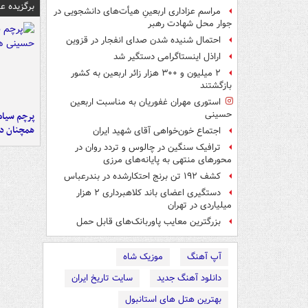
برگزیده 
مراسم عزاداری اربعینِ هیأت‌های دانشجویی در
جوار محل شهادت رهبر
احتمال شنیده شدن صدای انفجار در قزوین
اراذل اینستاگرامی دستگیر شد
۲ میلیون و ۳۰۰ هزار زائر اربعین به کشور
بازگشتند
استوری مهران غفوریان به مناسبت اربعین
حسینی
پرچم سیاه
همچنان در
اجتماع خون‌خواهی آقای شهید ایران
ترافیک سنگین در چالوس و تردد روان در
محورهای منتهی به پایانه‌های مرزی
کشف ۱۹۲ تن برنج احتکارشده در بندرعباس
دستگیری اعضای باند کلاهبرداری ۲ هزار
میلیاردی در تهران
بزرگترین معایب پاوربانک‌های قابل حمل
آپ آهنگ
موزیک شاه
دانلود آهنگ جدید
سایت تاریخ ایران
بهترین هتل های استانبول