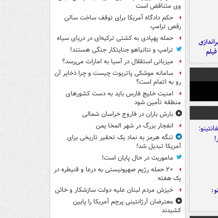
وی متناقض است
حکم دادگاه آمریکا برای توقف ساخت سالن
رقص ترامپ
حمله پهپادی به کشتی ترکیه‌ای در دریای سیاه
یراندازی
ترامپ و نتانیاهو جنایتکار جنگی هستند!
فیلم
میزبانی استقلال در آسیا به امارات می‌رسد؟
سامانه موشکی پاتریوت چیست و چرا ذخایر آن
رو به اتمام است؟
امنیت خلیج فارس باید به دست کشورهای
منطقه تأمین شود
بارش باران در فاروج خراسان شمالی
انفجار بزرگ در شهر المخا یمن
تنگه هرمز به نماد یک تحقیر تاریخی برای
آمریکا تبدیل شد!
ماموریت در حال پایان است!
۲۰ حمله رژیم صهیونیستی به درعا و قنیطره در
یک هفته
و:
خیزش مردم لبنان علیه دولت سازشکار و خائن
معترضان آرژانتینی پرچم آمریکا را پایین
کشیدند