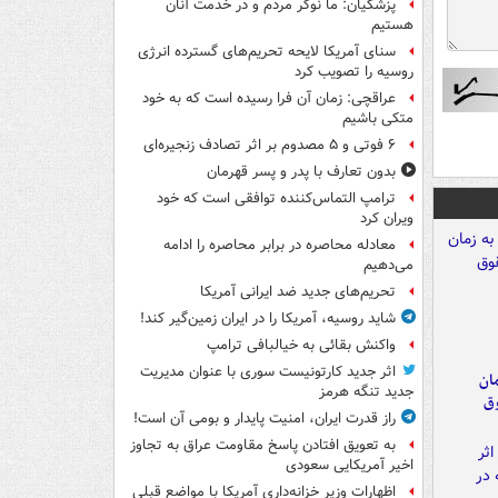
پزشکیان: ما نوکر مردم و در خدمت آنان
هستیم
سنای آمریکا لایحه تحریم‌های گسترده انرژی
روسیه را تصویب کرد
عراقچی: زمان آن فرا رسیده است که به خود
متکی باشیم
۶ فوتی و ۵ مصدوم بر اثر تصادف زنجیره‌ای
بدون تعارف با پدر و پسر قهرمان
ترامپ التماس‌کننده توافقی است که خود
ویران کرد
معادله محاصره در برابر محاصره را ادامه
می‌دهیم
تحریم‌های جدید ضد ایرانی آمریکا
شاید روسیه، آمریکا را در ایران زمین‌گیر کند!
واکنش بقائی به خیالبافی ترامپ
اثر جدید کارتونیست سوری با عنوان مدیریت
مان
جدید تنگه هرمز
وق
راز قدرت ایران، امنیت پایدار و بومی آن است!
به تعویق افتادن پاسخ مقاومت عراق به تجاوز
اخیر آمریکایی سعودی
اظهارات وزیر خزانه‌داری آمریکا با مواضع قبلی