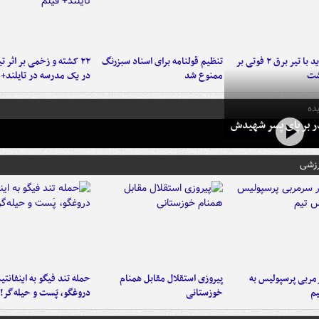
برخورد پراید با تیر برق ۲ فوتی بر
تنظیم قولنامه برای اسناد سبزرنگ
۲۲ کشته و زخمی بر اثر ت
شت
ممنوع شد
در یک مدرسه در تایلند+ 
ده
در بر پای پسر شهیدش
رزشی
ربی پرسپولیس به
پیروزی استقلال مقابل همنام
حمله تند فیگو به اینفانتین
م
خوزستانی
دروغگو، پَست‌ و حیله‌گر!