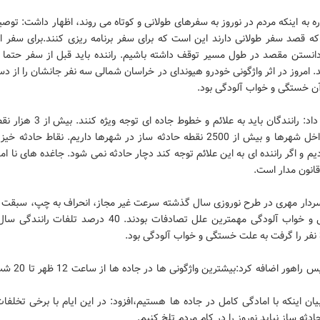
ره به اینکه مردم در نوروز به سفرهای طولانی و کوتاه می روند، اظهار داشت: توصیه
که قصد سفر طولانی دارند این است که برای سفر برنامه ریزی کنند.برای سفر ا
 دانستن مقصد در طول مسیر توقف داشته باشیم. راننده باید قبل از سفر حتما 
. امروز در اثر واژگونی خودرو هیوندای در خراسان شمالی سه نفر جانشان را از د
ن خستگی و خواب آلودگی بود.
وی ادامه داد: رانندگان باید به علائم و خطوط ج
خیز در داخل شهرها و بیش از 2500 نقطه حادثه ساز در شهرها داریم. نقاط حادثه 
م و اگر راننده ای به این علائم توجه کند دچار حادثه نمی شود. جاغده های نا ا
قانون مدار است.
سردار مهری در طرح نوروزی سال گذشته سرعت غیر مجاز، انحراف به چپ، سبقت غ
و خستگی و خواب آلودگی مهمترین علل تصادفات بودند. 40 درصد تلفا
رئیس پلیس راهور اضافه کر
یان اینکه با امادگی کامل در جاده ها هستیم،افزود: در این ایام با برخی تخلفات
دثه ساز نباید نوروز را در کام مردم تلخ کنیم.