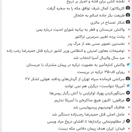
نقشه کشی برای فتنه و اصرار بر دروغ
کاریکاتور/ کمال شرف توافق مکه را به سخره گرفت
طبیعت بکر جاده اسالم به خلخال
شکار تمساح در مالزی
واکنش عربستان و قطر به بیانیه شورای امنیت درباره یمن
پشت پرده تغییر سرمربی تراکتور
نخستین تصویر مسی بعد از مرگ پدر
توضیحات معاون امنیتی و انتظامی وزیر کشور درباره قتل حمیدرضا رجب زاده
مرد سال والیبال آسیا انتخاب شد
واکنش کنایه‌آمیز به عضویت ترکیه در پیمان مشترک با عربستان
رویای اف-۳۵ ترکیه در بن‌بست
سرکشی فرمانده سپاه تهران از گردان‌های پدافند هوایی لشکر ۲۷
آمریکا نتوانست؛ دیگران هم نمی توانند
سرنگون‌کردن پهپاد اوکراینی با آتش رگبار روس‌ها
عراقچی: اکنون هیچ مذاکره‌ای با آمریکا نداریم
هافبک آلومینیوم پرسپولیسی شد
عامل اصلی قتل حمیدرضا رجب‌زاده دستگیر شد
از مظلوم‌نمایی براندازها تا افشای دروغ مراد ویسی
فیدان: ایران هدف پیمان دفاعی مکه نیست