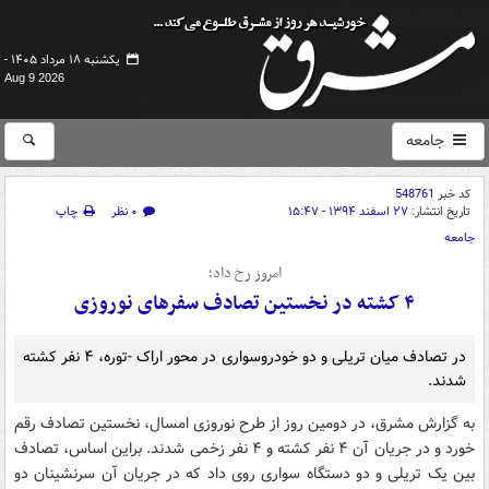
یکشنبه ۱۸ مرداد ۱۴۰۵ -
Aug 9 2026
جامعه
کد خبر
548761
تاریخ انتشار:
۲۷ اسفند ۱۳۹۴ - ۱۵:۴۷
۰ نظر
چاپ
جامعه
امروز رخ داد؛
۴ کشته در نخستین تصادف سفرهای نوروزی
در تصادف میان تریلی و دو خودروسواری در محور اراک -توره، ۴ نفر کشته
شدند.
به گزارش مشرق، در دومین روز از طرح نوروزی امسال، نخستین تصادف رقم
خورد و در جریان آن ۴ نفر کشته و ۴ نفر زخمی شدند. براین اساس، تصادف
بین یک تریلی و دو دستگاه سواری روی داد که در جریان آن سرنشینان دو