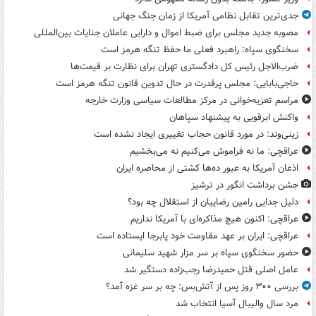
جدی‌ترین تقابل نظامی آمریکا از زمان جنگ جهانی
مصوبه جدید مجلس برای ضبط اموال و دارایی عاملان جنایات بین‌المللی
سخنگوی سپاه: راهبرد فعلی ما حفظ تنگه هرمز است
ضرب‌الاجل رئیس کل دادگستری تهران برای نظارت بر قیمت‌ها
حاجی‌بابایی: مجلس پرقدرت در حال تدوین قانون تنگه هرمز است
مراسم تعزیه‌خوانی در مرکز مطالعات سیاسی وزارت خارجه
واکنش ابرقویی به پیشنهاد سپاهان
زینی‌وند: در مورد قانون حجاب تغییری ایجاد نشده است
عراقچی: ما نه فراموش می‌کنیم نه می‌بخشیم
اذعان آمریکا به عبور ده‌ها کشتی از محاصره ایران
جشن برداشت انگور در ترشیز
دلیل جدایی رامین رضاییان از استقلال چه بود؟
عراقچی: اکنون هیچ مذاکره‌ای با آمریکا نداریم
عراقچی: ایران بر عهد مقاومت خود پابرجا ایستاده است
حضور سخنگوی سپاه بر سر مزار شهید سلیمانی
عامل اصلی قتل حمیدرضا رجب‌زاده دستگیر شد
بررسی ۳۰۰ روز پس از آتش‌بس: چه بر سر غزه آمد؟
مرد سال والیبال آسیا انتخاب شد