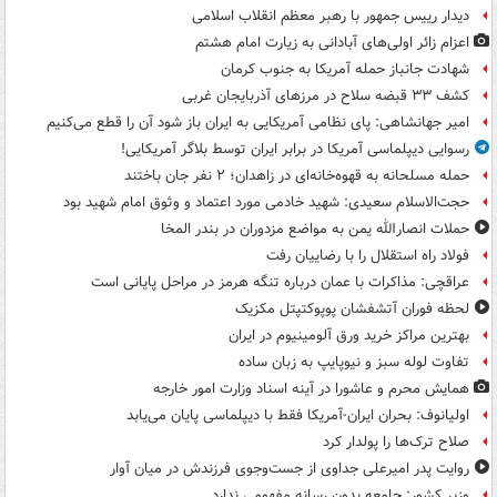
دیدار رییس جمهور با رهبر معظم انقلاب اسلامی
اعزام زائر اولی‌های آبادانی به زیارت امام هشتم
شهادت جانباز حمله آمریکا به جنوب کرمان
کشف ۳۳ قبضه سلاح در مرزهای آذربایجان غربی
امیر جهانشاهی: پای نظامی آمریکایی به ایران باز شود آن را قطع می‌کنیم
رسوایی دیپلماسی آمریکا در برابر ایران توسط بلاگر آمریکایی!
حمله مسلحانه به قهوه‌خانه‌ای در زاهدان؛ ۲ نفر جان باختند
حجت‌الاسلام سعیدی: شهید خادمی مورد اعتماد و وثوق امام شهید بود
حملات انصارالله یمن به مواضع مزدوران در بندر المخا
فولاد راه استقلال را با رضاییان رفت
عراقچی: مذاکرات با عمان درباره تنگه هرمز در مراحل پایانی است
لحظه فوران آتشفشان پوپوکتپتل مکزیک
بهترین مراکز خرید ورق آلومینیوم در ایران
تفاوت لوله سبز و نیوپایپ به زبان ساده
همایش محرم و عاشورا در آینه اسناد وزارت امور خارجه
اولیانوف: بحران ایران-آمریکا فقط با دیپلماسی پایان می‌یابد
صلاح ترک‌ها را پولدار کرد
روایت پدر امیرعلی جداوی از جست‌وجوی فرزندش در میان آوار
وزیر کشور: جامعه بدون رسانه مفهومی ندارد