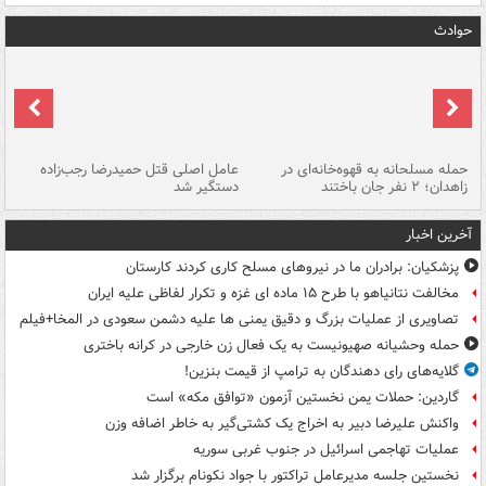
حوادث
حمله مسلحانه به قهوه‌خانه‌ای در
عامل اصلی قتل حمیدرضا رجب‌زاده
گر
زاهدان؛ ۲ نفر جان باختند
دستگیر شد
نا
آخرین اخبار
پزشکیان: برادران ما در نیروهای مسلح کاری کردند کارستان
مخالفت نتانیاهو با طرح ۱۵ ماده ای غزه و تکرار لفاظی علیه ایران
تصاویری از عملیات بزرگ و دقیق یمنی ها علیه دشمن سعودی در المخا+فیلم
حمله وحشیانه صهیونیست به یک فعال زن خارجی در کرانه باختری
گلایه‌های رای دهندگان به ترامپ از قیمت بنزین!
گاردین: حملات یمن نخستین آزمون «توافق مکه» است
واکنش علیرضا دبیر به اخراج یک کشتی‌گیر به خاطر اضافه وزن
عملیات تهاجمی اسرائیل در جنوب غربی سوریه
نخستین جلسه مدیرعامل تراکتور با جواد نکونام برگزار شد