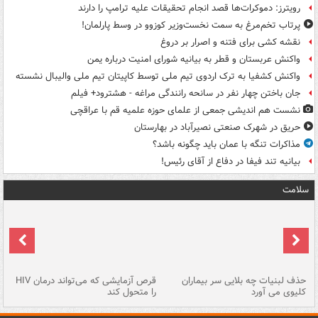
رویترز: دموکرات‌ها قصد انجام تحقیقات علیه ترامپ را دارند
پرتاب تخم‌مرغ به سمت نخست‌وزیر کوزوو در وسط پارلمان!
نقشه کشی برای فتنه و اصرار بر دروغ
واکنش عربستان و قطر به بیانیه شورای امنیت درباره یمن
واکنش کشفیا به ترک اردوی تیم ملی توسط کاپیتان تیم ملی والیبال نشسته
جان باختن چهار نفر در سانحه رانندگی مراغه - هشترود+ فیلم
نشست هم اندیشی جمعی از علمای حوزه علمیه قم با عراقچی
حریق در شهرک صنعتی نصیرآباد در بهارستان
مذاکرات تنگه با عمان باید چگونه باشد؟
بیانیه تند فیفا در دفاع از آقای رئیس!
سلامت
حذف لبنیات چه بلایی سر بیماران
قرص آزمایشی که می‌تواند درمان HIV
عل
کلیوی می آورد
را متحول کند
قل