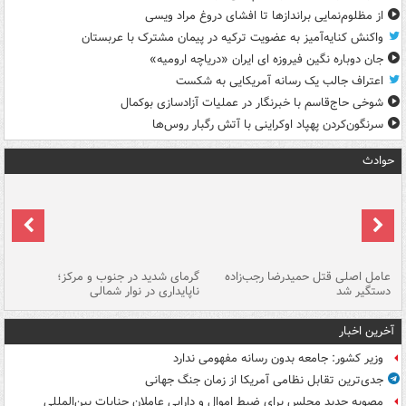
از مظلوم‌نمایی براندازها تا افشای دروغ مراد ویسی
واکنش کنایه‌آمیز به عضویت ترکیه در پیمان مشترک با عربستان
جان دوباره نگین فیروزه ای ایران «دریاچه ارومیه»
اعتراف جالب یک رسانه آمریکایی به شکست
شوخی حاج‌قاسم با خبرنگار در عملیات آزادسازی بوکمال
سرنگون‌کردن پهپاد اوکراینی با آتش رگبار روس‌ها
حوادث
عامل اصلی قتل حمیدرضا رجب‌زاده
گرمای شدید در جنوب و مرکز؛
جا
دستگیر شد
ناپایداری در نوار شمالی
مر
آخرین اخبار
وزیر کشور: جامعه بدون رسانه مفهومی ندارد
جدی‌ترین تقابل نظامی آمریکا از زمان جنگ جهانی
مصوبه جدید مجلس برای ضبط اموال و دارایی عاملان جنایات بین‌المللی