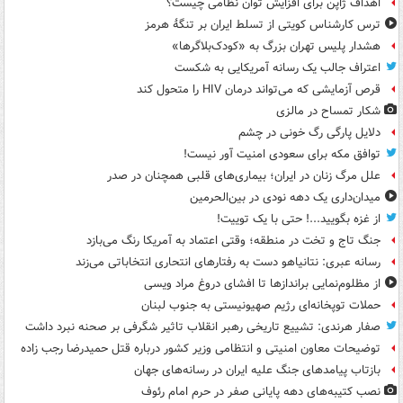
اهداف ژاپن برای افزایش توان نظامی چیست؟
ترس کارشناس کویتی از تسلط ایران بر تنگۀ هرمز
هشدار پلیس تهران بزرگ به «کودک‌بلاگرها»
اعتراف جالب یک رسانه آمریکایی به شکست
قرص آزمایشی که می‌تواند درمان HIV را متحول کند
شکار تمساح در مالزی
دلایل پارگی رگ خونی در چشم
توافق مکه برای سعودی امنیت آور نیست!
علل مرگ زنان در ایران؛ بیماری‌های قلبی همچنان در صدر
میدان‌داری یک دهه نودی در بین‌الحرمین
از غزه بگویید...! حتی با یک توییت!
جنگ تاج و تخت در منطقه؛ وقتی اعتماد به آمریکا رنگ می‌بازد
رسانه عبری: نتانیاهو دست به رفتارهای انتحاری انتخاباتی می‌زند
از مظلوم‌نمایی براندازها تا افشای دروغ مراد ویسی
حملات توپخانه‌ای رژیم صهیونیستی به جنوب لبنان
صفار هرندی: تشییع تاریخی رهبر انقلاب تاثیر شگرفی بر صحنه نبرد داشت
توضیحات معاون امنیتی و انتظامی وزیر کشور درباره قتل حمیدرضا رجب زاده
بازتاب پیامدهای جنگ علیه ایران در رسانه‌های جهان
نصب کتیبه‌های دهه پایانی صفر در حرم امام رئوف