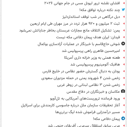
افشای نقشه ترور لیونل مسی در جام جهانی ۲۰۲۶
چند نکته درباره توافق مکه!
دبل درگاهی در شب توقف استانداردلیژ
ثبت ۲ میلیون و ۹۲۰ هزار تردد در مرز مهران طی ایام اربعین
یمن: تشکیل ائتلاف مانع مجازات عربستان بخاطر جنایاتش نمی‌شود
فیدان: ایران هدف پیمان دفاعی مکه نیست
شوخی حاج‌قاسم با خبرنگار در عملیات آزادسازی بوکمال
امیرحسین طاهری راهی پرسپولیس شد
طعنه همتی به وزیر خزانه داری آمریکا
هافبک آلومینیوم پرسپولیسی شد
یونان به دنبال گسترش حضور نظامی در خلیج فارس
زخمی شدن ۴ شهروند یمنی در حمله مزدوران سعودی
زخمی شدن ۳ نظامی لبنانی در زوطر غربی
عکاسان و خبرنگاران در دفاع مقدس
ورود فرمانده تروریست‌های آمریکایی به تل‌آویو
آغاز تحقیقات سازمان ملل درباره جاسوسی کارمندش برای اسرائیل
مسیر درآمدزایی فراموش شده لیگ برتری‌ها
پیمان دفاعی مکه!
مربی سابق استقلال سرمربی آفریقای جنوبی شد