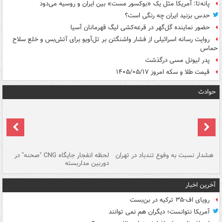
پانه‌تا: آمریکا مثل یک «بوکسور مست» بین ایران و روسیه می‌دود
حدس بزنید ایران چه رنگی است؟
حضور نماینده گل‌گهر در قرعه‌کشی لیگ قهرمانان آسیا
روایت رسانه اسرائیلی از فشار واشنگتن بر تل‌آویو برای آتش‌بس و خلع سلاح
حماس
پدر لیونل مسی درگذشت
قیمت طلا و سکه امروز ۱۴۰۵/۰۵/۱۷
حوادث
ای
هشدار نسبت به وفوع تندباد در تهران
لحظه انفجار جایگاه CNG "صحنه" در
دس
دوربین مداربسته
ات
آخرین اخبار
رویای اف-۳۵ ترکیه در بن‌بست
آمریکا نتوانست؛ دیگران هم نمی توانند