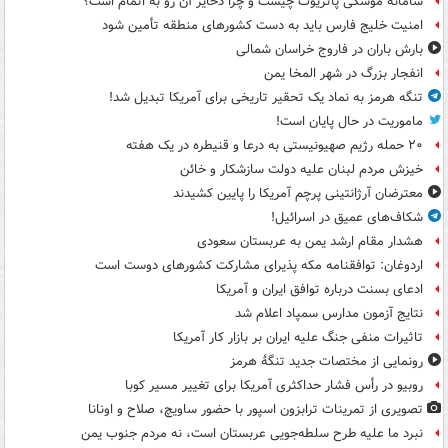
سامانه موشکی پاتریوت چیست و چرا ذخایر آن رو به اتمام است؟
امنیت خلیج فارس باید به دست کشورهای منطقه تأمین شود
بارش باران در فاروج خراسان شمالی
انفجار بزرگ در شهر المخا یمن
تنگه هرمز به نماد یک تحقیر تاریخی برای آمریکا تبدیل شد!
ماموریت در حال پایان است!
۲۰ حمله رژیم صهیونیستی به درعا و قنیطره در یک هفته
خیزش مردم لبنان علیه دولت سازشکار و خائن
معترضان آرژانتینی پرچم آمریکا را پایین کشیدند
شکاف‌های عمیق در اسرائیل!
هشدار مقام ارشد یمن به عربستان سعودی
اردوغان: توافقنامه مکه پذیرای مشارکت کشورهای دوست است
ادعای بسنت درباره توافق ایران و آمریکا
نتایج آزمون مدارس سمپاد اعلام شد
تاثیرات منفی جنگ علیه ایران بر بازار کار آمریکا
رونمایی از مختصات جدید تنگۀ هرمز
روبیو در رأس فشار حداکثری آمریکا برای تغییر مسیر کوبا
تصویری از تمرینات ترابزون اسپور با حضور ساویچ، صلاح و اونانا
نبرد ما علیه طرح سلطه‌جویی عربستان است، نه مردم جنوب یمن