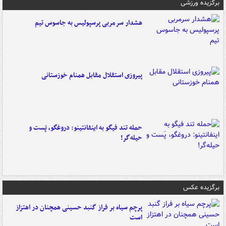
برگزیده ورزشی
هشدار سرمربی پرسپولیس به جاسوس تیم
پیروزی استقلال مقابل همنام خوزستانی
حمله تند فیگو به اینفانتینو: دروغگو، پَست‌ و
حیله‌گر!
برگزیده عکس
پرچم سیاه بر فراز گنبد حسینی همچنان در اهتزاز
است