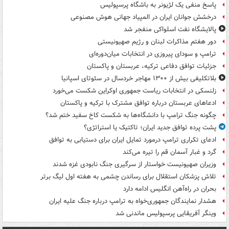
پاسخ منفی یک لژیونر به باشگاه پرسپولیس
درخشش جوانان ایران در المپیاد جهانی هوش مصنوعی
پالایشگاه نفت اسلواکی منفجر شد
دور هفتم مذاکرات لبنان و رژیم صهیونیستی
ترامپ و سودای پیروزی در انتخابات میان‌دوره‌ای
جزئیات توافق دفاعی ترکیه، عربستان و پاکستان
بلاتکلیفی بیش از ۱۳۰۰ مهاجر خردسال در سئوتای اسپانیا
زلنسکی در انتخابات ریاست جمهوری اوکراین شکست می‌خورد
ادعاهای عربستان درباره توافق مشترک با ترکیه و پاکستان
چگونه جنگ ترامپ با دانشگاه‌ها به شکست کاخ سفید ختم شد؟
پشت پرده توافق جدید ایران؛ تاکتیک یا استراتژی؟
ادعای تکراری ترامپ درمورد تمایل ایران برای دستیابی به توافق
گرد و غبار آسمان قم را تیره می‌کند
وزیران صهیونیست خواستار از سرگیری جنگ نابودی غزه شدند
تلاش پزشکان استقلال برای رساندن چشمی به هفته اول لیگ برتر
بحران در راه‌آهن انگلیس ادامه دارد
هشدار نمایندگان جمهوری‌خواه به ترامپ درباره جنگ علیه ایران
وینگر آفریقایی پرسپولیس ماندنی شد