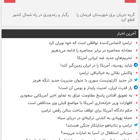
گربه جریان برق شهرستان فریمان را
رگبار و رعدوبرق در راه شمال کشور
قطع کرد
گذ
آخرین اخبار
ترامپ التماس‌کننده توافقی است که خود ویران کرد
معادله محاصره در برابر محاصره را ادامه می‌دهیم
تحریم‌های جدید ضد ایرانی آمریکا
شاید روسیه، آمریکا را در ایران زمین‌گیر کند!
واکنش بقائی به خیالبافی ترامپ
اثر جدید کارتونیست سوری با عنوان مدیریت جدید تنگه هرمز
راز قدرت ایران، امنیت پایدار و بومی آن است!
به تعویق افتادن پاسخ مقاومت عراق به تجاوز اخیر آمریکایی سعودی
اظهارات وزیر خزانه‌داری آمریکا با مواضع قبلی وی متناقض است
حکم دادگاه آمریکا برای توقف ساخت سالن رقص ترامپ
حمله پهپادی به کشتی ترکیه‌ای در دریای سیاه
ترامپ و نتانیاهو جنایتکار جنگی هستند!
میزبانی استقلال در آسیا به امارات می‌رسد؟