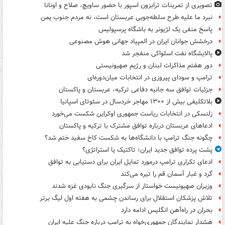
تصویری از تمرینات ترابزون اسپور با حضور ساویچ، صلاح و اونانا
نبرد ما علیه طرح سلطه‌جویی عربستان است، نه مردم جنوب یمن
پاسخ منفی یک لژیونر به باشگاه پرسپولیس
درخشش جوانان ایران در المپیاد جهانی هوش مصنوعی
پالایشگاه نفت اسلواکی منفجر شد
دور هفتم مذاکرات لبنان و رژیم صهیونیستی
ترامپ و سودای پیروزی در انتخابات میان‌دوره‌ای
جزئیات توافق سه جانبه دفاعی ترکیه، عربستان و پاکستان
بلاتکلیفی بیش از ۱۳۰۰ مهاجر خردسال در سئوتای اسپانیا
زلنسکی در انتخابات ریاست جمهوری اوکراین شکست می‌خورد
ادعاهای عربستان درباره توافق مشترک با ترکیه و پاکستان
چگونه جنگ ترامپ با دانشگاه‌ها به شکست کاخ سفید ختم شد؟
پشت پرده توافق جدید ایران؛ تاکتیک یا استراتژی؟
ادعای تکراری ترامپ درمورد تمایل ایران برای دستیابی به توافق
گرد و غبار آسمان قم را تیره می‌کند
وزیران صهیونیست خواستار از سرگیری جنگ نابودی غزه شدند
تلاش پزشکان استقلال برای رساندن چشمی به هفته اول لیگ برتر
بحران در راه‌آهن انگلیس ادامه دارد
هشدار نمایندگان جمهوری‌خواه به ترامپ درباره جنگ علیه ایران