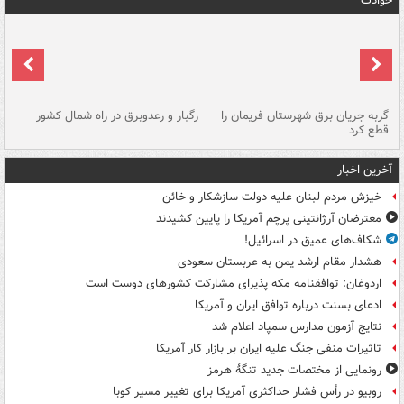
حوادث
گربه جریان برق شهرستان فریمان را
رگبار و رعدوبرق در راه شمال کشور
قطع کرد
گذ
آخرین اخبار
خیزش مردم لبنان علیه دولت سازشکار و خائن
معترضان آرژانتینی پرچم آمریکا را پایین کشیدند
شکاف‌های عمیق در اسرائیل!
هشدار مقام ارشد یمن به عربستان سعودی
اردوغان: توافقنامه مکه پذیرای مشارکت کشورهای دوست است
ادعای بسنت درباره توافق ایران و آمریکا
نتایج آزمون مدارس سمپاد اعلام شد
تاثیرات منفی جنگ علیه ایران بر بازار کار آمریکا
رونمایی از مختصات جدید تنگۀ هرمز
روبیو در رأس فشار حداکثری آمریکا برای تغییر مسیر کوبا