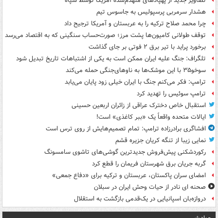
تصاویر جدید از پهپادهای منهدم‌شده آمریکا توسط سپاه
هشدار سرمربی پرسپولیس به جاسوس تیم
چرا محمد صلاح ترکیه را به عربستان و آمریکا ترجیح داد
توقف طولانی کامیون‌ها پشت مرز؛ صورت‌حساب سنگینی که به اقتصاد می‌رسد
برخورد پراید با تیر برق ۲ فوتی بر جای گذاشت
تلگراف: جنگ علیه ایران ممکن است به یکی از اشتباهات تاریخ تبدیل شود
سوخو۳۵ با این موشک‌ها به ناوهای‌جنگی حمله می‌کند
ترامپ: فکر می‌کنم جنگ با ایران خیلی زود پایان می‌یابد
ترامپ سوئیس را تهدید کرد
استقبال خاص دخترک عراقی از زائران اربعین حسینی
ایالات متحده واقعاً یک «ببر کاغذی» است!
افشاگری برادرزاده ترامپ: تمام تصمیم‌هایش از روی ترس است
نمایی زیبا از تنگه کریان جزیره قشم
رکوردشکنی پیش‌فروش جدیدترین گوشی‌های تاشوی سامسونگ
گربه جریان برق شهرستان فریمان را قطع کرد
امضای سران پاکستان، عربستان و ترکیه برای «دفاع جمعی»
صحنه ای نادر از حیات وحش ایران در سبلان
دروازه‌بان اسپانیایی در یک‌قدمی بازگشت به استقلال