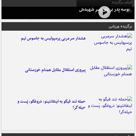
فیلم برگزیده
بوسه‌ پدر بر پای پسر شهیدش
برگزیده ورزشی
هشدار سرمربی پرسپولیس به جاسوس تیم
پیروزی استقلال مقابل همنام خوزستانی
حمله تند فیگو به اینفانتینو: دروغگو، پَست‌ و
حیله‌گر!