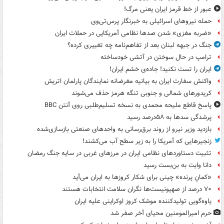
عبور از خط قرمز ایران یعنی مرگ!
حمله نیروهای اسرائیلی به خبرنگار پرس‌تی‌وی
«ضربه مغزی» شدن صدها نظامی آمریکایی در حملات ایران
جنگ در جبهه لبنان بعد از تفاهم‌نامه چه تغییری کرده؟
ترامپ در حال سوختن در آتشی خودساخته
ایران را تست نکنید! جاده‌ی خشم ایران!
واکنش سفارت ایران به بیانیه مغرضانه نمایندگان پارلمان اتریش
کریدورهای شمالی و جنوبی تنگه هرمز حذف می‌شوند
پاسخ قاطع ملیحه محمدی به نسخه تسلیم‌طلبی روی آنتن BBC
پرشدگی سدها به ۵۸درصد رسید
بازدید وزیر نیرو از روند برق‌رسانی به واحدهای صنعتی بازسازی‌شده
زنجیرهایی که آمریکا را به زیر سطح آب می‌کشند!
تثبیت دستاوردهای نظامی ایران در مرزهای غربی در سایه جنگ رمضان
دانا وایت به بن‌بست رسید
«کمانِ پرنده» چینی برای شکار کروزها به ایران می‌آید
۷۰ درصد از صهیونیست‌ها نگران سلامت انتخابات هستند
یاوه‌گویی تولیدکننده موشک کروز اوکراینی علیه ایران
حرم امیرالمومنین محیای آخر صفر شد