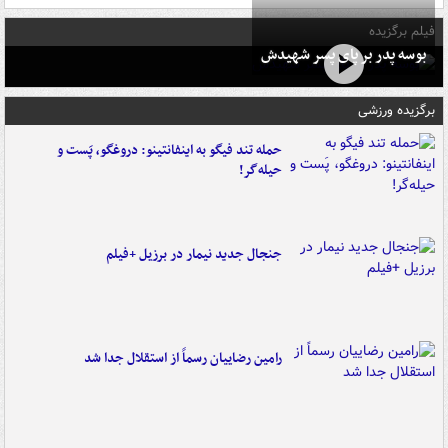
فیلم برگزیده
بوسه‌ پدر بر پای پسر شهیدش
برگزیده ورزشی
حمله تند فیگو به اینفانتینو: دروغگو، پَست‌ و
حیله‌گر!
جنجال جدید نیمار در برزیل +فیلم
رامین رضاییان رسماً از استقلال جدا شد