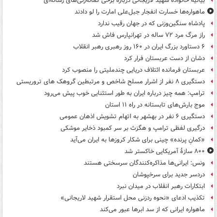
بیانیه خانواده شهید لاریجانی درباره برخی گمانه‌زنی‌های رسانه‌ای
ماهواره‌ها خسارت انفجار جبل‌علی امارت را لو دادند
پادشاه سنگین‌وزنی که در جهان رقیب ندارد
راز مرگ مرد ۷۲ ساله در تهرانپارس فاش شد
۶ دستاورد بزرگ ایران در ۱۶۰ روز رهبری رهبر انقلاب
دشان از دست عربستان فرار کرد
عربستان فرمانده ائتلاف دریایی چندملیتی را منصوب کرد
دستگیری ۸ نفر از اشرار مسلح شاخص و مرتبطین گروهک های تروریستی
ترامپ: همه چیز درباره ایران به طور استثنایی خوب پیش می‌رود
موج بارش‌های تابستانه در راه ۱۱ استان
دستگیری ۶ نفر در بهشهر به اتهام تشویش اذهان عمومی
درگیری لفظی ترامپ و هگزث بر سر کمبود ذخایر موشکی
«کمانِ پرنده» چینی برای شکار کروزها به ایران می‌آید
۸۰۰ سازۀ آمریکایی خاکستر شد
ونس: ایرانی‌ها مذاکره‌کنندگان سرسختی هستند
دردسر جدید برای سرخپوشان
ابتکارات رهبر انقلاب در میدان نبرد
تکذیب ادعای «نحوه ردزنی محل استقرار شهید لاریجانی»
ماهواره ایرانی که از سد ابرها عبور می‌کند