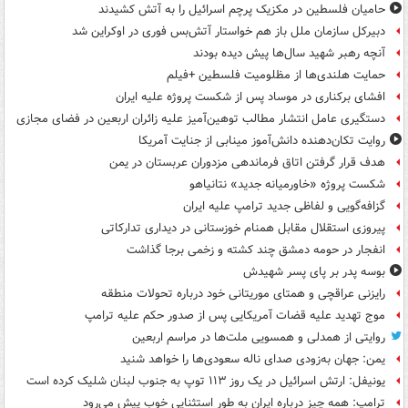
حامیان فلسطین در مکزیک پرچم اسرائیل را به آتش کشیدند
دبیرکل سازمان ملل باز هم خواستار آتش‌بس فوری در اوکراین شد
آنچه رهبر شهید سال‌ها پیش دیده بودند
حمایت هلندی‌ها از مظلومیت فلسطین +فیلم
افشای برکناری در موساد پس از شکست پروژه علیه ایران
دستگیری عامل انتشار مطالب توهین‌آمیز علیه زائران اربعین در فضای مجازی
روایت تکان‌دهنده دانش‌آموز مینابی از جنایت آمریکا
هدف قرار گرفتن اتاق‌ فرماندهی مزدوران عربستان در یمن
شکست پروژه «خاورمیانه جدید» نتانیاهو
گزافه‌گویی و لفاظی جدید ترامپ علیه ایران
پیروزی استقلال مقابل همنام خوزستانی در دیداری تدارکاتی
انفجار در حومه دمشق چند کشته و زخمی برجا گذاشت
بوسه‌ پدر بر پای پسر شهیدش
رایزنی عراقچی و همتای موریتانی خود درباره تحولات منطقه
موج تهدید علیه قضات آمریکایی پس از صدور حکم علیه ترامپ
روایتی از همدلی و همسویی ملت‌ها در مراسم اربعین
یمن: جهان به‌زودی صدای ناله سعودی‌ها را خواهد شنید
یونیفل: ارتش اسرائیل در یک روز ۱۱۳ توپ به جنوب لبنان شلیک کرده است
ترامپ: همه چیز درباره ایران به طور استثنایی خوب پیش می‌رود