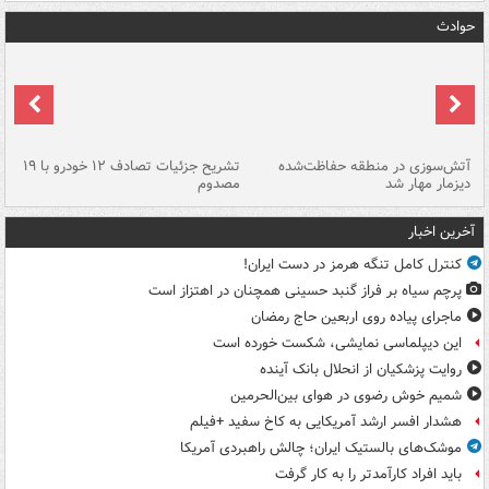
حوادث
تصادف مرگبار در محور اهواز–شوش ۲
آتش‌سوزی در منطقه حفاظت‌شده
تشریح جزئیات تصادف ۱۲ خودرو با ۱۹
پا
دیزمار مهار شد
مصدوم
آخرین اخبار
کنترل کامل تنگه هرمز در دست ایران!
پرچم سیاه بر فراز گنبد حسینی همچنان در اهتزاز است
ماجرای پیاده روی اربعین حاج رمضان
این دیپلماسی نمایشی، شکست خورده است
روایت پزشکیان از انحلال بانک آینده
شمیم خوش رضوی در هوای بین‌الحرمین
هشدار افسر ارشد آمریکایی به کاخ سفید +فیلم
موشک‌های بالستیک ایران؛ چالش راهبردی آمریکا
باید افراد کارآمدتر را به کار گرفت