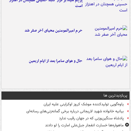
پرچم سیاه بر فراز گنبد حسینی همچنان در اهتزاز
است
حرم امیرالمومنین محیای آخر صفر شد
حال و هوای سامرا بعد از ایام اربعین
پربازدیدترین ها
یاوه‌گویی تولیدکننده موشک کروز اوکراینی علیه ایران
بیانیه خانواده شهید لاریجانی درباره برخی گمانه‌زنی‌های رسانه‌ای
پادشاه سنگین‌وزنی که در جهان رقیب ندارد
ماهواره‌ها خسارت انفجار جبل‌علی امارت را لو دادند