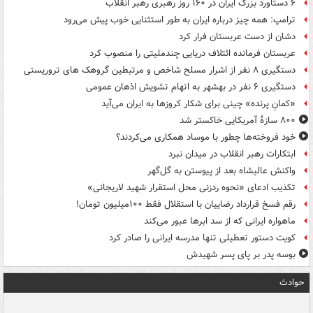
۶ دستاورد بزرگ ایران در ۱۶۰ روز رهبری رهبر انقلاب
ترامپ: همه چیز درباره ایران به طور استثنایی خوب پیش می‌رود
دشان از دست عربستان فرار کرد
عربستان فرمانده ائتلاف دریایی چندملیتی را منصوب کرد
دستگیری ۸ نفر از اشرار مسلح شاخص و مرتبطین گروهک های تروریستی
دستگیری ۶ نفر در بهشهر به اتهام تشویش اذهان عمومی
«کمانِ پرنده» چینی برای شکار کروزها به ایران می‌آید
۸۰۰ سازۀ آمریکایی خاکستر شد
خود فروخته‌ها چطور با موساد همکاری می‌کردند؟
ابتکارات رهبر انقلاب در میدان نبرد
واکنش عالیشاه بعد از پیوستن به گل‌گهر
تکذیب ادعای «نحوه ردزنی محل استقرار شهید لاریجانی»
رقم فسخ قرارداد رضاییان با استقلال فقط ۱۰۰میلیون تومان!
ماهواره ایرانی که از سد ابرها عبور می‌کند
کویت دستور تعطیلی تنها مدرسه ایرانی را صادر کرد
بوسه‌ پدر بر پای پسر شهیدش
حوادث