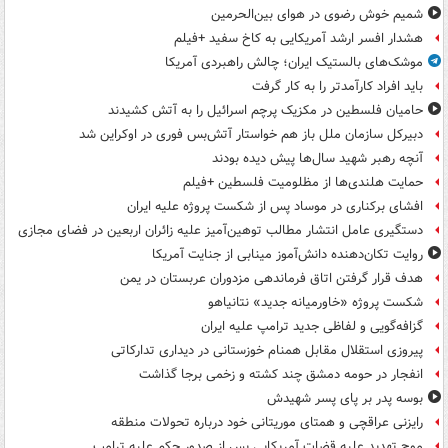
شمیم خوش رضوی در هوای بین‌الحرمین
هشدار افسر ارشد آمریکایی به کاخ سفید +فیلم
موشک‌های بالستیک ایران؛ چالش راهبردی آمریکا
باید افراد کارآمدتر را به کار گرفت
حامیان فلسطین در مکزیک پرچم اسرائیل را به آتش کشیدند
دبیرکل سازمان ملل باز هم خواستار آتش‌بس فوری در اوکراین شد
آنچه رهبر شهید سال‌ها پیش دیده بودند
حمایت هلندی‌ها از مظلومیت فلسطین +فیلم
افشای برکناری در موساد پس از شکست پروژه علیه ایران
دستگیری عامل انتشار مطالب توهین‌آمیز علیه زائران اربعین در فضای مجازی
روایت تکان‌دهنده دانش‌آموز مینابی از جنایت آمریکا
هدف قرار گرفتن اتاق‌ فرماندهی مزدوران عربستان در یمن
شکست پروژه «خاورمیانه جدید» نتانیاهو
گزافه‌گویی و لفاظی جدید ترامپ علیه ایران
پیروزی استقلال مقابل همنام خوزستانی در دیداری تدارکاتی
انفجار در حومه دمشق چند کشته و زخمی برجا گذاشت
بوسه‌ پدر بر پای پسر شهیدش
رایزنی عراقچی و همتای موریتانی خود درباره تحولات منطقه
موج تهدید علیه قضات آمریکایی پس از صدور حکم علیه ترامپ