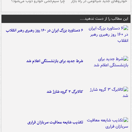
خودروهای جدید شیائومی در راه بازار
چرا سیم‌کشی خودرو ذوب می‌شود؟
شو
این مطالب را از دست ندهید....
۶ دستاورد بزرگ ایران در ۱۶۰ روز رهبری رهبر انقلاب
شرط جدید برای بازنشستگی اعلام شد
کالابرگ ۳ گروه شارژ شد
تکذیب شایعه معافیت سربازان فراری