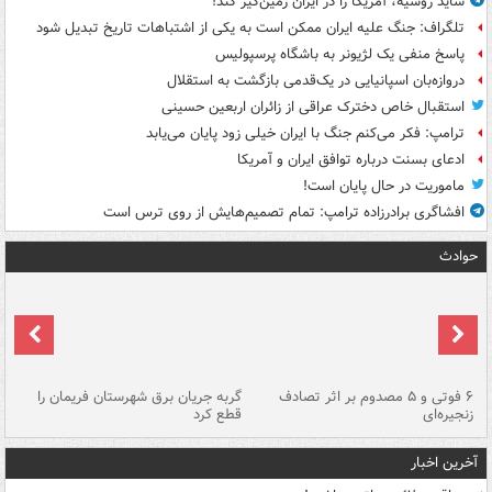
شاید روسیه، آمریکا را در ایران زمین‌گیر کند!
تلگراف: جنگ علیه ایران ممکن است به یکی از اشتباهات تاریخ تبدیل شود
پاسخ منفی یک لژیونر به باشگاه پرسپولیس
دروازه‌بان اسپانیایی در یک‌قدمی بازگشت به استقلال
استقبال خاص دخترک عراقی از زائران اربعین حسینی
ترامپ: فکر می‌کنم جنگ با ایران خیلی زود پایان می‌یابد
ادعای بسنت درباره توافق ایران و آمریکا
ماموریت در حال پایان است!
افشاگری برادرزاده ترامپ: تمام تصمیم‌هایش از روی ترس است
حوادث
۶ فوتی و ۵ مصدوم بر اثر تصادف
گربه جریان برق شهرستان فریمان را
رگ
زنجیره‌ای
قطع کرد
آخرین اخبار