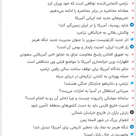
ترامپ التماس‌کننده توافقی است که خود ویران کرد
معادله محاصره در برابر محاصره را ادامه می‌دهیم
تحریم‌های جدید ضد ایرانی آمریکا
شاید روسیه، آمریکا را در ایران زمین‌گیر کند!
واکنش بقائی به خیالبافی ترامپ
اثر جدید کارتونیست سوری با عنوان مدیریت جدید تنگه هرمز
راز قدرت ایران، امنیت پایدار و بومی آن است!
به تعویق افتادن پاسخ مقاومت عراق به تجاوز اخیر آمریکایی سعودی
اظهارات وزیر خزانه‌داری آمریکا با مواضع قبلی وی متناقض است
حکم دادگاه آمریکا برای توقف ساخت سالن رقص ترامپ
حمله پهپادی به کشتی ترکیه‌ای در دریای سیاه
ترامپ و نتانیاهو جنایتکار جنگی هستند!
میزبانی استقلال در آسیا به امارات می‌رسد؟
سامانه موشکی پاتریوت چیست و چرا ذخایر آن رو به اتمام است؟
امنیت خلیج فارس باید به دست کشورهای منطقه تأمین شود
بارش باران در فاروج خراسان شمالی
انفجار بزرگ در شهر المخا یمن
تنگه هرمز به نماد یک تحقیر تاریخی برای آمریکا تبدیل شد!
ماموریت در حال پایان است!