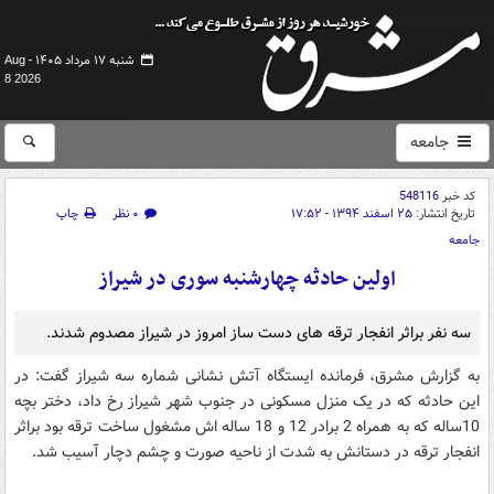
شنبه ۱۷ مرداد ۱۴۰۵ -
Aug
8 2026
جامعه
کد خبر
548116
تاریخ انتشار:
۲۵ اسفند ۱۳۹۴ - ۱۷:۵۲
۰ نظر
چاپ
جامعه
اولین حادثه چهارشنبه سوری در شیراز
سه نفر براثر انفجار ترقه های دست ساز امروز در شیراز مصدوم شدند.
به گزارش مشرق، فرمانده ایستگاه آتش نشانی شماره سه شیراز گفت: در
این حادثه که در یک منزل مسکونی در جنوب شهر شیراز رخ داد، دختر بچه
10ساله که به همراه 2 برادر 12 و 18 ساله اش مشغول ساخت ترقه بود براثر
انفجار ترقه در دستانش به شدت از ناحیه صورت و چشم دچار آسیب شد.