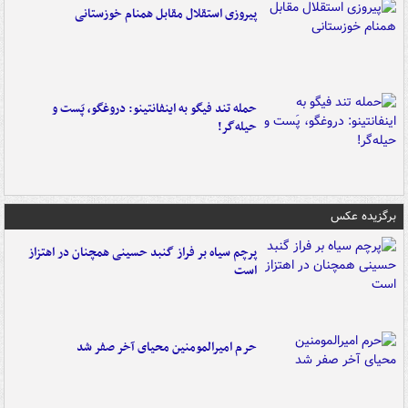
پیروزی استقلال مقابل همنام خوزستانی
حمله تند فیگو به اینفانتینو: دروغگو، پَست‌ و
حیله‌گر!
برگزیده عکس
پرچم سیاه بر فراز گنبد حسینی همچنان در اهتزاز
است
حرم امیرالمومنین محیای آخر صفر شد