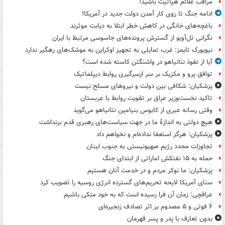
مراقب علائم هپاتیت باشید!
ادامه جنگ تا روی کار آمدن دولت جدید در آمریکا!
باغچه‌های خانگی در کاهش خطر ابتلا به دیابت موثرند
نگرانی تل‌آویو از گسترش پرونده‌های جاسوسی مرتبط با ایران
نیویورک تایمز: غرب تمایلی به تجهیز اوکراین به موشک‌های رهگیر ندارد
آیا از نفوذ نتانیاهو در واشنگتن کاسته شده است؟
توافق پرو و مکزیک بر سر ازسرگیری روابط دیپلماتیک
پزشکیان: شکافی بین دولت و نیروهای مسلح نیست
تاکید نخست‌وزیر عراق بر تقویت روابط با عربستان
وقتی رسانه عبری از کابوس بنیامین نتانیاهو می‌گوید
هیچ دولتی به اندازۀ ما در جهت سیاست‌های رهبری قدم برنداشت
پزشکیان: هرگز استعفا نداده‌ام و نخواهم داد
تجاوزات مجدد رژیم صهیونیستی به جنوب لبنان
حمله به ۱۵ نفتکش‌ اماراتی از ابتدای جنگ
پزشکیان: ما نوکر مردم و در خدمت آنان هستیم
سنای آمریکا لایحه تحریم‌های گسترده انرژی روسیه را تصویب کرد
عراقچی: زمان آن فرا رسیده است که به خود متکی باشیم
۶ فوتی و ۵ مصدوم بر اثر تصادف زنجیره‌ای
بدون تعارف با پدر و پسر قهرمان