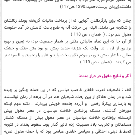
داشتند(یزدان پرست،حمید،1390،ص117)
چنان که برای بازگرداندن آنهایی که از پرداخت مالیات گریخته بودند زنانشان
را شکنجه می دادند. البته این حرکت آنه به طبع باعث کاهش در آمد حکومت
مغول هم بود . ( همان ، ص 118 )
از آن جا که این نظام مالیاتی متکی بر شمار جمعیت بود؛ نه زمین و بهره
برداری از آن ، هر وقت یک هزینه جدید پیش رو بود مثل جنگ و خشک
سالی ، فشار بیش تری بر مردم نگون بخت وارد و آنان را رنجورتر و افسرده تر
می کردند . (همان ، ص 119 )
آثار و نتایج مغول در دراز مدت:
الف : تضعیف قدرت خلفای غاصب عباسی که در پی حمله چنگیز بر چیده
شد و در زمان هلاکو از بین رفت. شیعیان هم در آن برهه از زمان توانستند
به بازسازی پیکرۀ زخمی و آزرده جامعه خویش بپردازند . نکته مهم اینکه
مورخان گذشته، مسئله برافتادن خلافت عباسیان در عصر مغول بیش
ازمسئله برافتادن خلافت عباسیان در عصر مغول بیش از مسئله کشتار
مسلمانان و تخریب بلاد مصیبت زده تاثیر گذار بود. سقوط بغداد در نتیجه
انحطاط دینی، اخلاقی و سیاسی خلفای عباسی بود که با حمله مغول ضربه