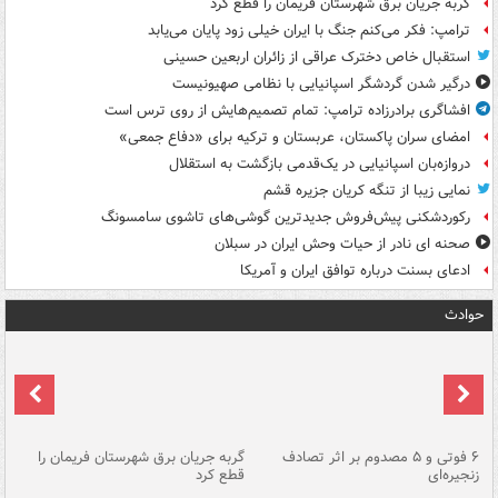
گربه جریان برق شهرستان فریمان را قطع کرد
ترامپ: فکر می‌کنم جنگ با ایران خیلی زود پایان می‌یابد
استقبال خاص دخترک عراقی از زائران اربعین حسینی
درگیر شدن گردشگر اسپانیایی با نظامی صهیونیست
افشاگری برادرزاده ترامپ: تمام تصمیم‌هایش از روی ترس است
امضای سران پاکستان، عربستان و ترکیه برای «دفاع جمعی»
دروازه‌بان اسپانیایی در یک‌قدمی بازگشت به استقلال
نمایی زیبا از تنگه کریان جزیره قشم
رکوردشکنی پیش‌فروش جدیدترین گوشی‌های تاشوی سامسونگ
صحنه ای نادر از حیات وحش ایران در سبلان
ادعای بسنت درباره توافق ایران و آمریکا
حوادث
۶ فوتی و ۵ مصدوم بر اثر تصادف
گربه جریان برق شهرستان فریمان را
رگ
زنجیره‌ای
قطع کرد