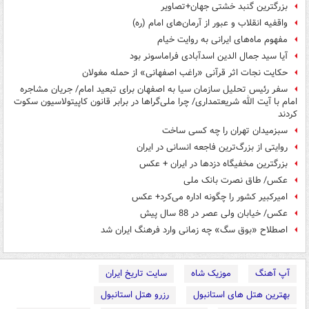
بزرگترین گنبد خشتی جهان+تصاویر
واقفیه‌ انقلاب و عبور از آرمان‌های امام (ره)
مفهوم ماه‌های ایرانی به روایت خیام
آیا سید جمال الدین اسدآبادی فراماسونر بود
حکایت نجات اثر قرآنی «راغب اصفهانی» از حمله مغولان
سفر رئيس تحليل سازمان سيا به اصفهان برای تبعید امام/ جریان مشاجره
امام با آیت الله شریعتمداری/ چرا ملی‌گراها در برابر قانون کاپیتولاسیون سکوت
کردند
سبزمیدان تهران را چه کسی ساخت
روایتی از بزرگ‌ترین فاجعه انسانی در ایران
بزرگترین مخفیگاه دزدها در ایران + عکس
عکس/ طاق نصرت بانک ملی
امیرکبیر کشور را چگونه اداره می‌کرد+ عکس
عکس/ خیابان ولی عصر در 88 سال پیش
اصطلاح «بوق سگ» چه زمانی وارد فرهنگ ایران شد
آپ آهنگ
موزیک شاه
سایت تاریخ ایران
بهترین هتل های استانبول
رزرو هتل استانبول