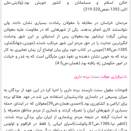
خائن اسلام و مسلمانان و کشور خویش بود.(ولایتی،علی
اکبر،1392،صص320-319)
مردمان خراسان در مقابله با مغولان رشادت بسیاری نشان دادند ولی
نتوانستند کاری انجام بدهند. یکی از شهرهایی که در مقاومت علیه مغولان
پیشی گرفت نیشابور بود.مغولان پس از استیلای بر این شهر وحشت
انگیزترین جنایت را در حق مردم این شهر مرتکب شدند.(جوینی،جهانگشای،
1385،ص140)جوینی در کتاب خود برای بیان اوضاع آن زمان تعابیری به کار
برده که به خوبی نشان دهنده ی نفوذ دون مایگانی است که به غدر و خیانت
در امور حکومتی راه یافته بود.(همان،ص5-4)
ث:برقراری موقت سنت برده داری
فتوحات مغول سنت ناپسند برده داری را احیا کرد.در این عهد از بردگان به
میزان وسیعی در دامداری چادرنشینان استفاده می شد.در عهد هلاکو برده
برای اراضی و کشاورزی بود.(احمدی،همان،ص39)مغولان که در ابتدای حمله
بسیاری از شهرهای ایران را تصرف کردند و شماری از مردم مناطق متصرفه را
به اسارت گرفته در نتیجه مردم پرشماری از ایران برای بردگی برده شدند.
(کاظم نیا،1386،ص87،پانوشت)اسرای ایرانی را فقط در قراقوم و اولوس
چنگیز استفاده ابزاری نمی کردند بلکه به مناطق دیگر جهان هم می فرستادند.