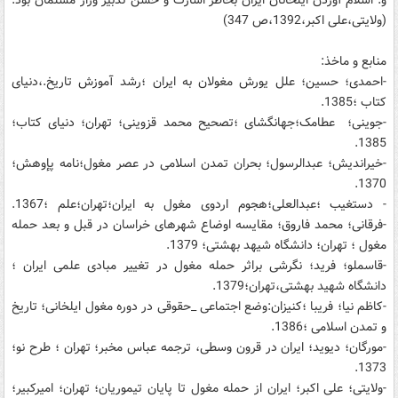
و. اسلام آوردن ایلخانان ایران بخاطر اشارت و حسن تدبیر وزار مسلمان بود.
(ولایتی،علی اکبر،1392،ص 347)
منابع و ماخذ:
-احمدی؛ حسین؛ علل یورش مغولان به ایران ؛رشد آموزش تاریخ.،دنیای
کتاب ؛1385.
-جوینی؛ عطامک؛جهانگشای ؛تصحیح محمد قزوینی؛ تهران؛ دنیای کتاب؛
1385.
-خیراندیش؛ عبدالرسول؛ بحران تمدن اسلامی در عصر مغول؛نامه پإوهش؛
1370.
- دستغیب ؛عبدالعلی؛هجوم اردوی مغول به ایران؛تهران؛علم ؛1367.
-فرقانی؛ محمد فاروق؛ مقایسه اوضاع شهرهای خراسان در قبل و بعد حمله
مغول ؛ تهران؛ دانشگاه شیهد بهشتی؛ 1379.
-قاسملو؛ فرید؛ نگرشی براثر حمله مغول در تغییر مبادی علمی ایران ؛
دانشگاه شهید بهشتی،تهران؛1379.
-کاظم نیا؛ فریبا ؛کنیزان:وضع اجتماعی _حقوقی در دوره مغول ایلخانی؛ تاریخ
و تمدن اسلامی ؛1386.
-مورگان؛ دیوید؛ ایران در قرون وسطی، ترجمه عباس مخبر؛ تهران ؛ طرح نو؛
1373.
-ولایتی؛ علی اکبر؛ ایران از حمله مغول تا پایان تیموریان؛ تهران؛ امیرکبیر؛