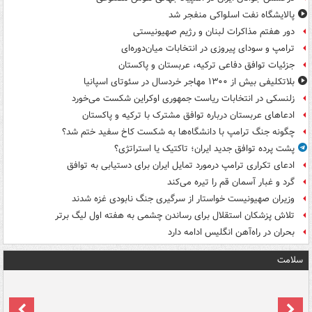
پالایشگاه نفت اسلواکی منفجر شد
دور هفتم مذاکرات لبنان و رژیم صهیونیستی
ترامپ و سودای پیروزی در انتخابات میان‌دوره‌ای
جزئیات توافق دفاعی ترکیه، عربستان و پاکستان
بلاتکلیفی بیش از ۱۳۰۰ مهاجر خردسال در سئوتای اسپانیا
زلنسکی در انتخابات ریاست جمهوری اوکراین شکست می‌خورد
ادعاهای عربستان درباره توافق مشترک با ترکیه و پاکستان
چگونه جنگ ترامپ با دانشگاه‌ها به شکست کاخ سفید ختم شد؟
پشت پرده توافق جدید ایران؛ تاکتیک یا استراتژی؟
ادعای تکراری ترامپ درمورد تمایل ایران برای دستیابی به توافق
گرد و غبار آسمان قم را تیره می‌کند
وزیران صهیونیست خواستار از سرگیری جنگ نابودی غزه شدند
تلاش پزشکان استقلال برای رساندن چشمی به هفته اول لیگ برتر
بحران در راه‌آهن انگلیس ادامه دارد
سلامت
ت