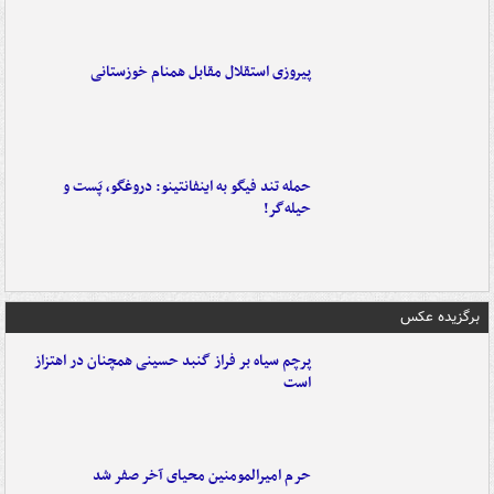
پیروزی استقلال مقابل همنام خوزستانی
حمله تند فیگو به اینفانتینو: دروغگو، پَست‌ و
حیله‌گر!
برگزیده عکس
پرچم سیاه بر فراز گنبد حسینی همچنان در اهتزاز
است
حرم امیرالمومنین محیای آخر صفر شد