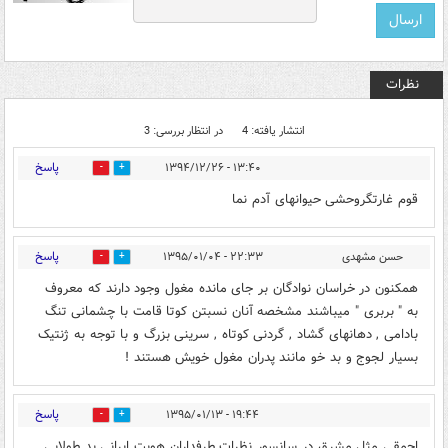
نظرات
انتشار یافته: 4
در انتظار بررسی: 3
پاسخ
۱۳:۴۰ - ۱۳۹۴/۱۲/۲۶
4
23
قوم غارتگروحشی حیوانهای آدم نما
پاسخ
حسن مشهدی
۲۲:۳۳ - ۱۳۹۵/۰۱/۰۴
2
17
همکنون در خراسان نوادگان بر جای مانده مغول وجود دارند که معروف
به " بربری " میباشند مشخصه آنان نسبتن کوتا قامت با چشمانی تنگ
بادامی , دهانهای گشاد , گردنی کوتاه , سرینی بزرگ و با توجه به ژنتیک
بسیار لجوج و بد خو مانند پدران مغول خویش هستند !
پاسخ
۱۹:۴۴ - ۱۳۹۵/۰۱/۱۳
1
11
احمقی مثل مشرق در سانسور نظرات طرفداران هویت ایرانی ید طولایی