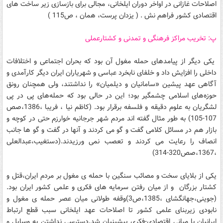
اصلاحات غازانی در اواخر دوران ایلخانی، مجالی برای بازسازی زیر ساخت های
اقتصادی کشور فراهم نش . ( یزدان پرست، همان ، ص115 )
پ: تخریب مراکز فرهنگی و تمدنی و کشتارعملی
یکی دیگر از پیامدهای حمله مغول آن بود که بحران اجتماعی و اختلافات
داخلی را افزایش داد و خلفای نابخرد عباسی و شهریاران ایران دیگر کارآمدی و
آگاهی عهد پیشین «سامانیان و دیلمیان» را نداشتند، ولی همچنان رونق
حوزه‌های اسلامی چشمگیر بود؛ این در حالی بود که حمله‌های پی در پی
لشگریان به علوم دقیقه و فلسفه برقرار بود. (کاظم نیا ، فریبا ،1386،صص
107-105) به طور مثال گفته اند مردم شهر جرجانیه خوارزم حتی در کوچه و
بازار هم در مسائل کلامی گفت و گو می کردند و آنها در گفت و گو ها جانب
انصاف را رعایت می کردند و تعصب نمی ورزیدند.(دستغیب،عبدالعلی
،1367،صص320-314)
یکی از بلایای سخت و مصائب سنگین با حمله ی مغول بر مردم ایران،قتل و
کشتار بزرگان و از میان رفتن سرمایه های فکری و علمی کشور ایران بود.
(جوینی،جهانگشای ،1385،ص3)وقفه طولانی میان عصر حمله ی مغول و
نابودی زیربنای علمی کشور تا اصلاحات عهد ایلخانی سبب قطع ارتباط
ایرانیان با مبانی اقتصادی-فکری پیشینیان شد.دسترسی نداشتن به وسایل و