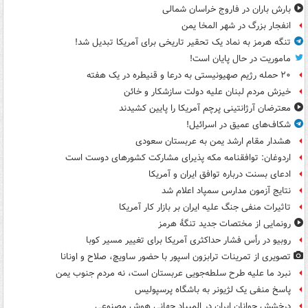
بارش باران در فاروج خراسان شمالی
انفجار بزرگ در شهر المخا یمن
تنگه هرمز به نماد یک تحقیر تاریخی برای آمریکا تبدیل شد!
ماموریت در حال پایان است!
۲۰ حمله رژیم صهیونیستی به درعا و قنیطره در یک هفته
خیزش مردم لبنان علیه دولت سازشکار و خائن
معترضان آرژانتینی پرچم آمریکا را پایین کشیدند
شکاف‌های عمیق در اسرائیل!
هشدار مقام ارشد یمن به عربستان سعودی
اردوغان: توافقنامه مکه پذیرای مشارکت کشورهای دوست است
ادعای بسنت درباره توافق ایران و آمریکا
نتایج آزمون مدارس سمپاد اعلام شد
تاثیرات منفی جنگ علیه ایران بر بازار کار آمریکا
رونمایی از مختصات جدید تنگۀ هرمز
روبیو در رأس فشار حداکثری آمریکا برای تغییر مسیر کوبا
تصویری از تمرینات ترابزون اسپور با حضور ساویچ، صلاح و اونانا
نبرد ما علیه طرح سلطه‌جویی عربستان است، نه مردم جنوب یمن
پاسخ منفی یک لژیونر به باشگاه پرسپولیس
درخشش جوانان ایران در المپیاد جهانی هوش مصنوعی