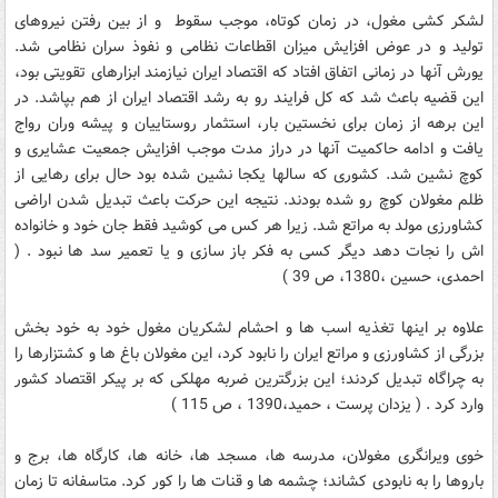
لشکر کشی مغول، در زمان کوتاه، موجب سقوط و از بین رفتن نیروهای
تولید و در عوض افزایش میزان اقطاعات نظامی و نفوذ سران نظامی شد.
یورش آنها در زمانی اتفاق افتاد که اقتصاد ایران نیازمند ابزارهای تقویتی بود،
این قضیه باعث شد که کل فرایند رو به رشد اقتصاد ایران از هم بپاشد. در
این برهه از زمان برای نخستین بار، استثمار روستاییان و پیشه وران رواج
یافت و ادامه حاکمیت آنها در دراز مدت موجب افزایش جمعیت عشایری و
کوچ نشین شد. کشوری که سالها یکجا نشین شده بود حال برای رهایی از
ظلم مغولان کوچ رو شده بودند. نتیجه این حرکت باعث تبدیل شدن اراضی
کشاورزی مولد به مراتع شد. زیرا هر کس می کوشید فقط جان خود و خانواده
اش را نجات دهد دیگر کسی به فکر باز سازی و یا تعمیر سد ها نبود . (
احمدی، حسین ،1380، ص 39 )
علاوه بر اینها تغذیه اسب ها و احشام لشکریان مغول خود به خود بخش
بزرگی از کشاورزی و مراتع ایران را نابود کرد، این مغولان باغ ها و کشتزارها را
به چراگاه تبدیل کردند؛ این بزرگترین ضربه مهلکی که بر پیکر اقتصاد کشور
وارد کرد . ( یزدان پرست ، حمید،1390 ، ص 115 )
خوی ویرانگری مغولان، مدرسه ها، مسجد ها، خانه ها، کارگاه ها، برج و
باروها را به نابودی کشاند؛ چشمه ها و قنات ها را کور کرد. متاسفانه تا زمان