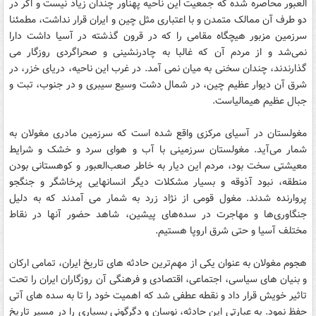
العبور محاصره شده که جمعیت این ناحیه پهناور چندان زیاد نیست و اگر در
دو طرف آن ممالک متمدن و با اعتباری مثل چین و ایران قرار نداشت، مطمئنا
سرزمین مزبور هیچگاه مقامی را که در قرون گذشته در آسیا داشت دارا
نمی‌شد و از مردم آن که غالبا به چادرنشینی و صحراگردی روزگار می
گذارندند، چندان سخنی به میان نمی آمد. در غرب این ناحیه، دریای خزر، در
شرق آن دیوار عظیم چین، در شمال دشت وسیع سیبری و در جنوب، تبت و
جبال عظیم هیمالیاست.
مغولستان در آسیای مرکزی واقع شده است که سرزمین مادری مغولان به
شمار می‌آید. مغولستان سرزمینی با آب و هوای سرد و خشک و شرایط
معیشتی سخت بود، مردم این دیار به خاطر صعب‌العبور و کوهستانی بودن
منطقه، نبود آذوقه و بسیار مشکلات دیگر انسانهایی پرخاشگر و جنگجو
پروارنده شدند. مغول قومی از نژاد زرد به شمار می آمدند که به دلیل
جنگاوری‌ها و مهاجرت در سده‌های پیشین، شاهد حضور آنها در نقاط
مختلف آسیا و حتی شرق اروپا هستیم.
هجوم مغولان به عنوان یکی از مهم‌ترین حادثه های تاریخ ایران، تمامی ارکان
و بنیان های سیاسی، اجتماعی، اقتصادی و فرهنگی آن روزگاران ایران را تحت
تاثیر خویش قرار داد و نقطه عطفی شد که اهمیت خود را تا به سده های آتی
حفظ نمود. به عبارتی این حادثه، نوسان و دگرگونی بسیاری را در مسیر تاریخ