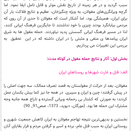
سبب گردید و در هر زمینه از تاریخ نقش موثر و قابل تامل ایفا نمود. اما
گرچه ویرانگری‌های مغولان، به ویژه چنگیزخان، عظیم و نتایج فلاکت بار آن
برای ایران، همیشگی بود، اما آشکار است که مغولان تا حدی از آن روی که
مردمی بیابانگرد بودند چیزی با خود نداشتند تا جایگزین فرهنگ ایرانی کنند،
لذا در مسیر فرهنگ ایرانی گسستی پدید نیاوردند. حمله مغول ها به شرق
ایران پیامدها ی منفی و مثبتی را در ایران داشته که در این تحقیق به
بررسی این تغییرات می پردازیم.
بخش اول: آثار و نتایج حمله مغول در کوتاه مدت:
الف: قتل و غارت شهرها و روستاهای ایران
مغولان، بعد از حرکت از مغولستان به قصد تصرف ممالک، سه جهت اصلی را
در پیش گرفتند؛ چین و ایران و سیبری. در همه جا نیز کما بیش یکسان عمل
کردند؛ به صورتی که کشتار بی رحمانه ویرانی گسترده و تاراج همه جانبه وجه
مشترک این حمله ها بود. (مورگان، دیوید، 1373، صص91_ 90)
نخستین و بدیهی‌ترین نتیجه تهاجم مغولان به ایران کاهش جمعیت شهری و
روستایی ایران به سبب قتل عام، برده و اسیر و گرفتن مردم و فرار بقایای آنان