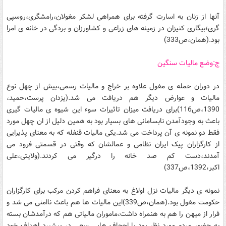
آنها از زنان به اسارت گرفته برای همراهی لشکر مغولان،رامشگری،روسپی
گری؛بیگاری کنیزان در زمینه های زراعی و کشاورزان و بردگی در خانه ی امرا
بود.(همان،ص333)
ج:وضع مالیات سنگین
در دوران حمله ی مغول علاوه بر خراج و مالیات رسمی،بیش از چهل نوع
مالیات و عوارض دیگر هم دریافت می شد.(یزدان پرست،حمید،
1390،ص116)برای دریافت میزان تاثیرات سوء این شیوه ی مالیات گیری
باعث به وجودآمدن نابسامانی های بسیار بود به همین دلیل از ان چهل مورد
فقط دو نمونه ی آن پرداخت می شد.یکی مالیات قنفله که به معنای پذیرایی
از کارگزاران پیک ایران نظامی و عمالشان که وقتی در قسمتی فرود می
آمدند،دست کم صد خانه را درگیر می کردند.(ولایتی،علی
اکبر،1392،ص337)
نمونه ی دیگر مالیات نزل اولاغ به معنای فراهم کردن مرکب برای کارگزاران
حکومت مغول بود.(همان،ص339)این مالیات ها هم باعث ناامنی می شد و
فرار از میهن را هم به هنمراه داشت،ماموران مالیاتی هم که درآمدشان بسته
به حضور مردم مورد نظر بود با اجحاف هایی سعی در پیشبرد اهداف خود