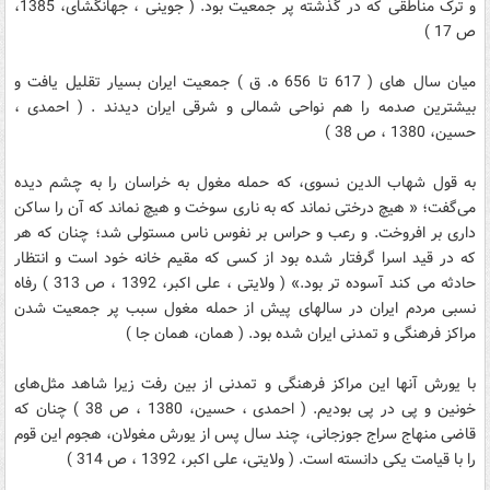
و ترک مناطقی که در گذشته پر جمعیت بود. ( جوینی ، جهانگشای، 1385،
ص 17 )
میان سال های ( 617 تا 656 ه. ق ) جمعیت ایران بسیار تقلیل یافت و
بیشترین صدمه را هم نواحی شمالی و شرقی ایران دیدند . ( احمدی ،
حسین، 1380 ، ص 38 )
به قول شهاب الدین نسوی، که حمله مغول به خراسان را به چشم دیده
می‌گفت؛ « هیچ درختی نماند که به ناری سوخت و هیچ نماند که آن را ساکن
داری بر افروخت. و رعب و حراس بر نفوس ناس مستولی شد؛ چنان که هر
که در قید اسرا گرفتار شده بود از کسی که مقیم خانه خود است و انتظار
حادثه می کند آسوده تر بود.» ( ولایتی ، علی اکبر، 1392 ، ص 313 ) رفاه
نسبی مردم ایران در سالهای پیش از حمله مغول سبب پر جمعیت شدن
مراکز فرهنگی و تمدنی ایران شده بود. ( همان، همان جا )
با یورش آنها این مراکز فرهنگی و تمدنی از بین رفت زیرا شاهد مثل‌های
خونین و پی در پی بودیم. ( احمدی ، حسین، 1380 ، ص 38 ) چنان که
قاضی منهاج سراج جوزجانی، چند سال پس از یورش مغولان، هجوم این قوم
را با قیامت یکی دانسته است. ( ولایتی، علی اکبر، 1392 ، ص 314 )