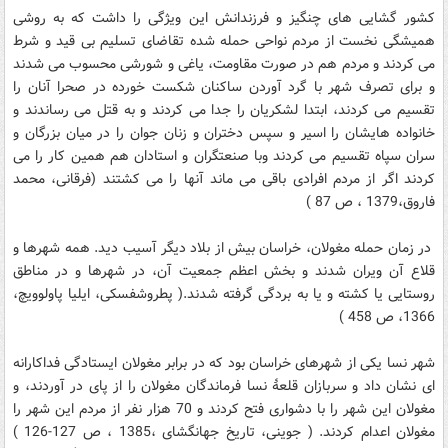
کشور گشایی های چنگیز و فرزندانش این ویژگی را داشت که به روشی
همیشگی نخست از مردم نواحی حمله شده تقاضای تسلیم بی قید و شرط
می کردند و مردم هم در صورت مقاومت، یاغی و شورشی محسوب می شدند
و برای تصرف شهر با گرد آوردن ساکنان شکست خورده در صحرا آنان را
تقسیم می کردند، ابتدا لشکریان را جدا می کردند و به قتل می رساندند و
خانواده هایشان را اسیر و سپس دختران و زنان جوان را در میان بزرگان و
سران سپاه تقسیم می کردند وبا صنعتگران و استادان هم همین کار را می
کردند اگر از مردم افرادی باقی می ماند آنها را می کشتند (فرقانی، محمد
فاروق،1379 ، ص 87 )
در زمان حمله مغولان، خراسان بیش از بلاد دیگر آسیب دید. همه شهرها و
قلاع آن ویران شدند و بخش اعظم جمعیت آن، در شهرها و در مناطق
روستایی یا کشته و یا به بردگی گرفته شدند.( پطروشفسکی، ایلیا پاولوویچ،
1366، ص 458 )
شهر نسا یکی از شهرهای خراسان بود که در برابر مغولان ایستادگی فداکارانه
ای نشان داد و سربازان قلعۀ نسا فرماندگان مغولان را از پای در آوردند، و
مغولان این شهر را با دشواری فتح کردند و 70 هزار نفر از مردم این شهر را
مغولان اعدام کردند. ( جوینی، تاریخ جهانگشای ،1385 ، ص 127-126 )