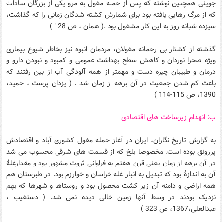
جوینی همچنین نوشته که پس از حمله مغول به مرو یکی از بزرگان سادات
که از مرگ رهایی یافته بود برای شمارش کشته شدگان زمانی را که گذاشت،
سیزده شبانه روز به این کار مشغول بود .( همان ، ص 128 )
گذشته از کشتار بی رحمانه مغولان، مردمان انبوه نیز بخاطر شیوع بیماری
ویژه صحرا نوردان و کاهش سطح بهداشت عمومی و کمبود و نبودن دارو و
درمان و طبیبان چیره دست و مهمتر از همه آلودگی آب از بین رفتند که
باعث کم شدن جمعیت در آن برهه از زمان شد . ( یزدان پرست ، حمید،
1390، ص 115-114 )
ب: انهدام زیرساخت های اقتصادی
به گزارش تاریخ نگاران، ایران در آغاز حمله مغول کشوری آباد و اقتصادش
پررونق بوده است. مخصوصا بلخ که از قسمت های شرقی محسوب می شد
در آن برهه از زمان یعنی قرن هفتم به فراوانی ثروت مشهور بود و مقدارغلۀ
آن به اندازۀ بود که تبدیل به انبار غله خراسان و خوارزم بود. در طبرستان هم
همه اراضی و دامنه آن زیر کشت محصول بود و روستاها و شهرها که بهم
نزدیک بودند در وسط آنها زمین خالی دیده نمی شد. ( دستغیب ،
عبدالعلی،1367، ص 323 )