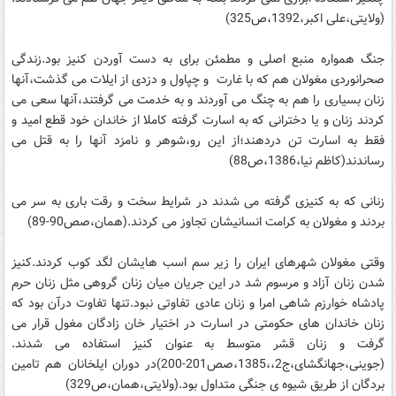
(ولایتی،علی اکبر،1392،ص325)
جنگ همواره منبع اصلی و مطمئن برای به دست آوردن کنیز بود.زندگی
صحرانوردی مغولان هم که با غارت و چپاول و دزدی از ایلات می گذشت،آنها
زنان بسیاری را هم به چنگ می آوردند و به خدمت می گرفتند،آنها سعی می
کردند زنان و یا دخترانی که به اسارت گرفته کاملا از خاندان خود قطع امید و
فقط به اسارت تن دردهند؛از این رو،شوهر و نامزد آنها را به قتل می
رساندند(کاظم نیا،1386،ص88)
زنانی که به کنیزی گرفته می شدند در شرایط سخت و رقت باری به سر می
بردند و مغولان به کرامت انسانیشان تجاوز می کردند.(همان،صص90-89)
وقتی مغولان شهرهای ایران را زیر سم اسب هایشان لگد کوب کردند.کنیز
شدن زنان آزاد و مرسوم شد در این جریان میان زنان گروهی مثل زنان حرم
پادشاه خوارزم شاهی امرا و زنان عادی تفاوتی نبود.تنها تفاوت درآن بود که
زنان خاندان های حکومتی در اسارت در اختیار خان زادگان مغول قرار می
گرفت و زنان قشر متوسط به عنوان کنیز استفاده می شدند.
(جوینی،جهانگشای،ج2،،1385،صص201-200)در دوران ایلخانان هم تامین
بردگان از طریق شیوه ی جنگی متداول بود.(ولایتی،همان،ص329)