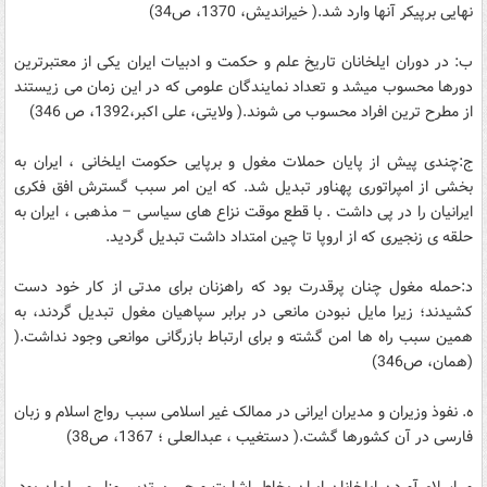
نهایی برپیکر آنها وارد شد.( خیراندیش، 1370، ص34)
ب: در دوران ایلخانان تاریخ علم و حکمت و ادبیات ایران یکی از معتبرترین
دورها محسوب میشد و تعداد نمایندگان علومی که در این زمان می زیستند
از مطرح ترین افراد محسوب می شوند.( ولایتی، علی اکبر،1392، ص 346)
ج:چندی پیش از پایان حملات مغول و برپایی حکومت ایلخانی ، ایران به
بخشی از امپراتوری پهناور تبدیل شد. که این امر سبب گسترش افق فکری
ایرانیان را در پی داشت . با قطع موقت نزاع های سیاسی – مذهبی ، ایران به
حلقه ی زنجیری که از اروپا تا چین امتداد داشت تبدیل گردید.
د:حمله مغول چنان پرقدرت بود که راهزنان برای مدتی از کار خود دست
کشیدند؛ زیرا مایل نبودن مانعی در برابر سپاهیان مغول تبدیل گردند، به
همین سبب راه ها امن گشته و برای ارتباط بازرگانی موانعی وجود نداشت.(
(همان، ص346)
ه. نفوذ وزیران و مدیران ایرانی در ممالک غیر اسلامی سبب رواج اسلام و زبان
فارسی در آن کشورها گشت.( دستغیب ، عبدالعلی ؛ 1367، ص38)