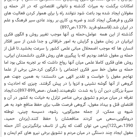
امکانات برگشت به میراث گذشته و ناتوانی اقتصادی که در اثر حمله ی
مغولان ایجاد شده بود باعث شود نتوانند راه را برای هموار کردن فعالیت های
فکری و فرهنگی ایجاد کنند و ضربه ی کاری بر روند عادی سیر فرهنگ و علم
در ایران شد.(قاسملو،فرید ،1379،ص897)
گذشته از این همه عوامل،حمله ی آنها موجب تغییر روش و الگوی فکری
ایرانیان در زمان مغول و گرایش به امور خرافاتی و جدا شدن از سیر افکار
انسان ها که موجب اضمحلال مبانی علمی کشور را سرعت بخشید.تا قبل از
حمله ی مغول شاهد بودیم که با پیگیری های روش فکری دانشمندان ایرانی،
روش های فکری کاملا علمی میان آنها رواج داشت که بر تجربه متکی بود اما
حمله ی مغول خط سیر فکری اجتماعی را دگرگون کرد.حتی برخی از علما
تهاجم مغول را خواست و تقدیر الهی می دانستند؛ به همین جهت هم
گروهی از آنها گوشه نشینی و انزوا را در پیش گرفتند. چیزی که احادیث و
سیرۀ بزرگان دین آن را به شدت نکوهیدند.(همان ،صص899-897)ت:ایجاد
تفرقه در میان مردم و تشویق برخی عناصر تزلزل به خیانت به کشور در آن و
اقتضای قتل و بیداد مغول، گروهی فرصت طلب برای حفظ منافع خود به هر
شیوه ی ممکن، از جمله مجیزگویی، رشوه، دسیسه چینی، توطئه
دروغگویی،سعی می کردند منافعشان را حفظ کنند.(یزدان حمید،
1390،ص122)پس می توان گفت که یکی از تاسف برانگیزترین آثار حمله
مغول ایجاد چند دستگی در میان مردم و تشویق برخی نیرو های کم ایمان و