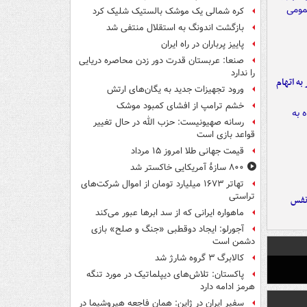
کره شمالی یک موشک بالستیک شلیک کرد
بازگشت اندونگ به استقلال منتفی شد
پاییز پرباران در راه ایران
صنعا: عربستان قدرت دور زدن محاصره دریایی
را ندارد
شهر به اتهام
ورود تجهیزات جدید به یگان‌های ارتش
خشم ترامپ از افشای کمبود موشک
رسانه صهیونیست: حزب الله در حال تغییر
قواعد بازی است
قیمت جهانی طلا امروز ۱۵ مرداد
۸۰۰ سازۀ آمریکایی خاکستر شد
تهاتر ۱۶۷۳ میلیارد تومان از اموال شرکت‌های
تراستی
نفس
ماهواره ایرانی که از سد ابرها عبور می‌کند
آجورلو: ایجاد دوقطبی «جنگ و صلح‌» بازی
دشمن است
کالابرگ ۳ گروه شارژ شد
پاکستان: تلاش‌های دیپلماتیک در مورد تنگه
هرمز ادامه دارد
سفیر ایران در ژاپن: همان فاجعه هیروشیما در