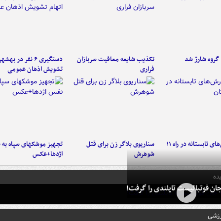
تکذیب شایعه معافیت سربازان
دستگیری ۶ نفر در به
فراری
تشویش اذهان عمومی
موج بارش‌های تابستانه در راه ۱۱
سناریوی بلاگر زن برای قتل
تجهیز موشکهای سپاه به 
شوهرش
اژدها+عکس
ده
ان فوتبالیست تایلندی را گرفت!
رزشی