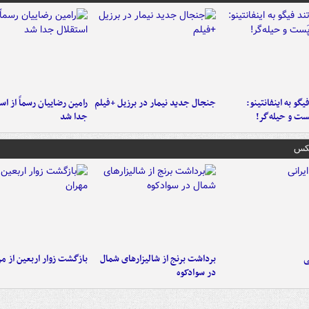
یگو به اینفانتینو:
جنجال جدید نیمار در برزیل +فیلم
رامین رضاییان رسماً از اس
ست‌ و حیله‌گر!
جدا شد
عکس
ی
برداشت برنج از شالیزارهای شمال
بازگشت زوار اربعین از مر
در سوادکوه