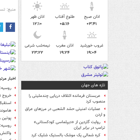
منبع: تس
اذان صبح
طلوع آفتاب
اذان ظهر
۱۲:۱۰
۰۵:۱۶
۰۳:۴۱
غروب خورشید
اذان مغرب
نیمه‌شب شرعی
۲۳:۲۲
۱۹:۲۴
۱۹:۰۴
اخبار مرتب
تازه های جهان
روسیه: ۳ هزار تانکر نفت داعش منهد
خروج نی
عربستان فرمانده ائتلاف دریایی چندملیتی را
منصوب کرد
استقبا
عملیات امنیتی حشد الشعبی در مرزهای عراق
هاموند 
و اردن
پوتین 
روایت گاردین از «دیپلماسی کودکستانی»
روسیه: 
ترامپ در برابر ایران
واکنش م
کره شمالی یک موشک بالستیک شلیک کرد