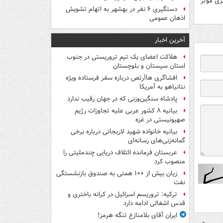
ژی مؤثر
دستگیری ۶ نفر در بهشهر به اتهام تشویش
اذهان عمومی
آخرین اخبار
هلاکت اعضای یک تیم تروریستی در جنوب
استان سیستان و بلوچستان
افشاگری هاآرتص درباره سفر فرستاده ویژه
نتانیاهو به آمریکا
پادشاه سنگین‌وزنی که در جهان رقیب ندارد
بیانیه ۸ کشور عربی علیه تجاوزات رژیم
صهیونیستی در غزه
بیانیه خانواده شهید لاریجانی درباره برخی
گمانه‌زنی‌های رسانه‌ای
عربستان فرمانده ائتلاف دریایی چندملیتی را
منصوب کرد
زیان بیش از ۱۰۰ همتی به صندوق‌ بازنشستگی
نفت
ترکیه: تروریسم اسرائیل در کرانه باختری و
قدس اشغالی ادامه دارد
ایران آقای بلامنازع تنگه هرمز!