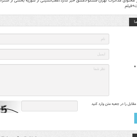
 محتوای مذاکرات تهران-مسکو-دمشق خبر ندارد/عقب‌نشینی از سوریه بخشی از استرات
ت+فیلم
ا
*
قابل را در جعبه متن وارد کنید