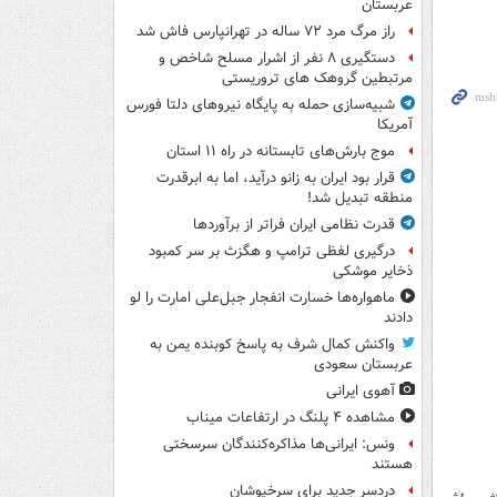
عربستان
راز مرگ مرد ۷۲ ساله در تهرانپارس فاش شد
دستگیری ۸ نفر از اشرار مسلح شاخص و
مرتبطین گروهک های تروریستی
شبیه‌سازی حمله به پایگاه نیروهای دلتا فورس
آمریکا
موج بارش‌های تابستانه در راه ۱۱ استان
قرار بود ایران به زانو درآید، اما به ابرقدرت
منطقه تبدیل شد!
قدرت نظامی ایران فراتر از برآوردها
درگیری لفظی ترامپ و هگزث بر سر کمبود
ذخایر موشکی
ماهواره‌ها خسارت انفجار جبل‌علی امارت را لو
دادند
واکنش کمال شرف به پاسخ کوبنده یمن به
عربستان سعودی
آهوی ایرانی
مشاهده ۴ پلنگ در ارتفاعات میناب
ونس: ایرانی‌ها مذاکره‌کنندگان سرسختی
هستند
دردسر جدید برای سرخپوشان