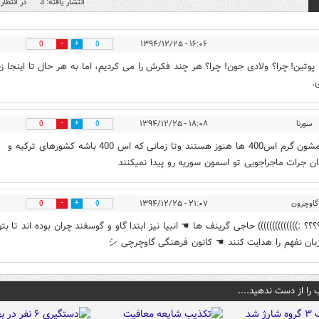
انتشار یافته: 3
در انتظار 
۱۶:۰۶ - ۱۳۹۴/۱۲/۲۵
0
0
! پوتین! چرا؟ ولادی جون! چرا؟ هر چند فکرش را می کردیم، اما به هر حال تا اینجا 
.
سورنا
۱۸:۰۸ - ۱۳۹۴/۱۲/۲۵
0
0
بازم دمشون گرم اس400 ها هنوز هستند وتا زمانی که اس 400 باشه کشورهای ترکیه و
ن جرات ماجراجویی تو اسمون سوریه رو پیدا نمیکنند
گاوچرون
۲۱:۰۷ - ۱۳۹۴/۱۲/۲۵
0
0
؟؟؟ :)))))))))))))) حاجی گرینف ها ☚ انبیا نیز ابتدا گاو و گوسفند چران بوده اند تا بتو
بان نفهم را هدایت کنند ☚ کانون فرهنگی گاوچرچی シ
 را از دست ندهید....