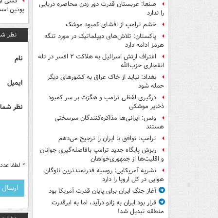
کسی از
صنعا: عربستان قدرت دور زدن محاصره دریایی
پوتین اس
را ندارد
خشم ترامپ از افشای کمبود موشک
نظر شم
پاکستان: تلاش‌های دیپلماتیک در مورد تنگه
هرمز ادامه دارد
اعتراف ارتش اسرائیل به هلاکت ۲ افسر در تله
نام
انفجاری حزب‌الله
بغداد: نباید از خاک عراق به کشورهای دیگر
ایمیل
حمله شود
درگیری لفظی ترامپ و هگزث بر سر کمبود
نظر شما 
ذخایر موشکی
ونس: ایرانی‌ها مذاکره‌کنندگان سرسختی
هستند
ترامپ: توافق با ایران را ترجیح می‌دهم
ریزش پایگاه جدید ترامپ بافاصله‌گیری جوانان
و اقلیت‌ها از جمهوری‌خواهان
*
لطفا عدد م
نشریه آمریکایی: روسیه قدرتمندترین ناوگان
هوایی در کل اروپا را دارد
آغاز جنگ ایران برای پایان قدرت آمریکا بود
قرار بود ایران به زانو درآید، اما به ابرقدرت
منطقه تبدیل شد!