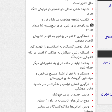
حال تکرار است
شنیده شدن صدای دو انفجار در نزدیکی تنگه
هرمز
تکذیب شایعه معافیت سربازان فراری
روزنامه‌های ورزشی امروز پنج‌شنبه ۱۵ مرداد
۱۴۰۵
دستگیری ۶ نفر در بهشهر به اتهام تشویش
تقلال
اذهان عمومی
فیفا توهین‌کنندگان به اینفانتینو را تهدید کرد
اعتراف ارتش اسرائیل به هلاکت ۲ افسر در تله
انفجاری حزب‌الله
بغداد: نباید از خاک عراق به کشورهای دیگر
حمله شود
دستگیری ۸ نفر از اشرار مسلح شاخص و
مرتبطین گروهک های تروریستی
درگیری لفظی ترامپ و هگزث بر سر کمبود
ذخایر موشکی
ز مهران
دردسر جدید برای سرخپوشان
موج بارش‌های تابستانه در راه ۱۱ استان
ونس: ایرانی‌ها مذاکره‌کنندگان سرسختی
هستند