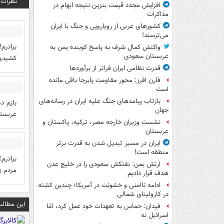
نظرات
افزایش مجدد قیمت بنزین نتیجه ابهام در
مذاکرات
کشورهای عربی از رویارویی و جنگ با ایران
می‌ترسند!
برادرم
واکنش کمال شرف به پاسخ کوبنده یمن به
عربستان سعودی
کشیدی
قدرت نظامی ایران فراتر از برآوردها
فارن افرز: محور مقاومت پابرجا باقی مانده
است
بازتاب پیامدهای جنگ علیه ایران در رسانه‌های
جهان
عربستا
نشست وزیران خارجه مصر، ترکیه، پاکستان و
عربستان
ایران در مسیر تبدیل شدن به قدرت برتر
منطقه است!
برادرم؟
ارتش یمن: نفتکش سعودی را در خلیج عدن
مردم ز
هدف قرار دادیم
ادامه ناامنی و خشونت در آمریکا؛ چندین کشته
در کارولینای شمالی
این مطالب
فیدان: حماس به تعهدات خود عمل کرد، امّا
اسرائیل نه