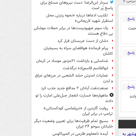
بررسی: 0
سردار ابن‌الرضا: دست نیروهای مسلح برای
پاسخ پُر است
تکذیب ادعاها درباره «نحوه ردزنی محل
پاسخ
استقرار شهید لاریجانی»
زحمت
یک‌ سوم صهیونیست‌ها در برابر حملات موشکی
بی دفاع هستند
دشان از دست عربستان فرار کرد
پیام فرمانده هوافضای سپاه به بسیجیان
پاسخ
کاشان
شناسایی و بازداشت ۲۱مزدور موساد در کرمان
ابوالقاسم قاسم‌زاده درگذشت
عملیات امنیتی حشد الشعبی در مرزهای عراق
و اردن
پاسخ
صنعت‌نفت آبادان ۲ مدافع جدید جذب کرد
ماهواره‌ها خسارت انفجار جبل‌علی امارت را لو
انند
دادند
روایت گاردین از «دیپلماسی کودکستانی»
ترامپ در برابر ایران
بسیج تمام ظرفیت‌ها برای تعیین وضعیت دیگر
خلبانان سوخو ۲۴ ایران
آینده نامعلوم طارمی در المپیاکوس