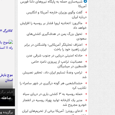
شبیه‌سازی حمله به پایگاه نیروهای دلتا فورس
آمریکا
گفت وگوی وزیران خارجه آمریکا و انگلیس
درباره ایران
ماکرون: اتحادیه اروپا فشار بر روسیه را افزایش
خواهد داد
کالابرگ ۳ گروه شارژ شد
تحول بزرگ یمن در هدف‌گیری کشتی‌های
سعودی
اعتراف تحلیلگر آمریکایی؛ واشنگتن در برابر
ایران راهبرد خود را باخت
حادثه امنیتی دریایی در جنوب شرقی عدن
عصبانیت ترامپ از پیروزی نامزد حامی
فلسطین در میشیگان
ترامپ وعدۀ تسلیم ایران داد، تحقیر نصیبش
شد
استان
حشدالشعبی هر گونه درگیری در شهر سامراء را
تکذیب کرد
فیلم برگزی
حمله روسیه به ۳ کشتی باری در دریای سیاه
صاعقه ج
مدیر یک کارخانه تولید پهپاد روسیه در انفجار
خودرو مجروح شد
ادعای رویترز: آمریکا برخی از تحریم‌های ایران
برگزیده و