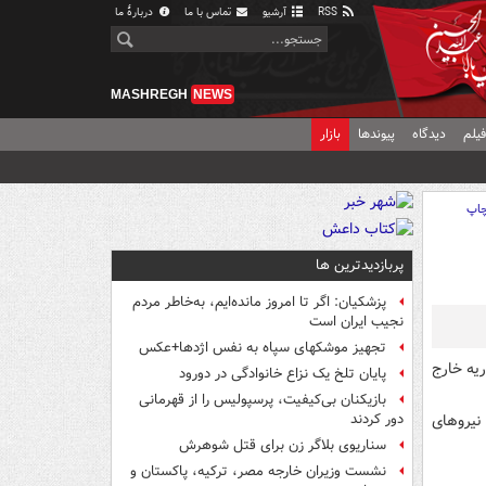
RSS
آرشیو
تماس با ما
دربارهٔ ما
MASHREGH
NEWS
یلم
دیدگاه
پیوندها
بازار
اپ
پربازدیدترین ها
پزشکیان: اگر تا امروز مانده‌ایم، به‌خاطر مردم
نجیب ایران است
تجهیز موشکهای سپاه به نفس اژدها+عکس
ریه خارج
پایان تلخ یک نزاع خانوادگی در دورود
بازیکنان بی‌کیفیت، پرسپولیس را از قهرمانی
نیروهای
دور کردند
سناریوی بلاگر زن برای قتل شوهرش
نشست وزیران خارجه مصر، ترکیه، پاکستان و