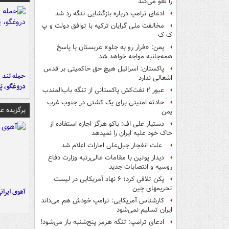
را لغو می‌کند
ادعای ترامپ درباره بازگشایی تنگه رد شد
مخالفت ملی گرایان ترکیه با توافق دولت و پ
ک ک
یمن: «فرار رو به جلو» عربستان با پاسخ
همه‌جانبه‌ مواجه خواهد شد
پاکستان: اسرائیل هیچ حق حاکمیتی بر قدس
حمله تند ف
اشغالی ندارد
دروغگو، پَ
عبور ۲ نفت‌کش پاکستانی از تنگه باب‌المندب
حادثه امنیتی برای یک کشتی در جنوب غرب
برگزیده 
یمن
دستیار علی اف: باکو هرگز اجازه استفاده از
خاک خود علیه ایران را نمیدهد
علت انفجار جبل‌علی امارات اعلام شد
دیدار پوتین با مقامات عالی‌رتبه وزارت دفاع
روسیه و انتصابات جدید
پکن تلافی کرد؛ ۶ نهاد آمریکایی در لیست
تحریمهای چین
آهوی ایران
کارشناس آمریکایی: ترامپ خودش هم می‌داند
ایران تسلیم نمی‌شود
ادعای ترامپ: تنگه هرمز پنج‌شنبه باز می‌شود!