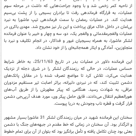
از ناحیه کمر زخمی شد و با وجود جراحت‌هایی که داشت در مرحله سوم
عملیات، به قرارگاه فرماندهی رفت تا برادران بسیجی را از پشت بی‌سیم
هدایت کند. در عملیات رمضان با سمت فرماندهی تیپ عاشورا به نبرد
بی‌امان در داخل خاک عراق پرداخت و این بار نیز مجروح شد. مهدی باکری در
عملیات والفجرمقدماتی و والفجر یک، دو، سه و چهار و خیبر با عنوان فرمانده
لشکر عاشورا، به همراه بسیجیان غیور و فداکار، در انجام تکلیف و نبرد با
متجاوزین، آمادگی و ایثار همه‌جانبه‌ای را از خود نشان داد.
این فرمانده دلاور در عملیات بدر در تاریخ 25/11/63، به خاطر شرایط
حساس عملیات، در حالی که رزمندگان لشکر را در شرق دجله از نزدیک
هدایت می‌کرد، تلاش کرد تا مواضع تصرف شده را در مقابل پاتک‌های
دشمن تثبیت کند، که در نبردی دلیرانه، براثر اصابت تیر مستقیم مزدوران
عراقی، به شهادت رسید. هنگامی که پیکر مطهرش را از طریق آب‌های
هورالعظیم انتقال می‌دادند، قایق حامل پیکر وی، مورد هدف آرپی‌جی دشمن
قرار گرفت و قطره ناب وجودش به دریا پیوست.
سخنان این فرمانده شهید در میان رزمندگان لشکر 31 عاشورا بسیار مشهور
و اثرگذار بود. آن سخنان در زمانی که خط مقدم در جبهه‌های جنگ با دشمن
بعثی بود چنان تکامل یافته و تأمل برانگیز بود که بتوان از آن برای تمام خطوط