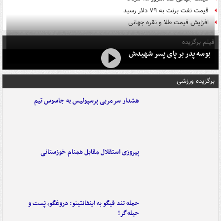
قیمت نفت برنت به ۷۹ دلار رسید
افزایش قیمت طلا و نقره جهانی
فیلم برگزیده
بوسه‌ پدر بر پای پسر شهیدش
برگزیده ورزشی
هشدار سرمربی پرسپولیس به جاسوس تیم
پیروزی استقلال مقابل همنام خوزستانی
حمله تند فیگو به اینفانتینو: دروغگو، پَست‌ و
حیله‌گر!