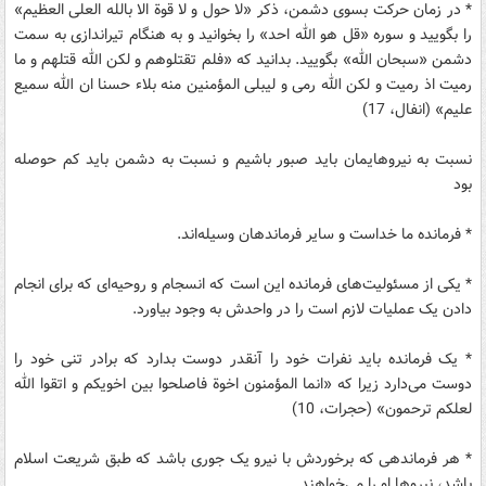
* در زمان حرکت بسوی دشمن، ذکر «لا حول و لا قوة الا بالله العلی العظیم»
را بگویید و سوره «قل هو الله احد» را بخوانید و به هنگام تیراندازی به سمت
دشمن «سبحان الله» بگویید. بدانید که «فلم تقتلوهم و لکن الله قتلهم و ما
رمیت اذ رمیت و لکن الله رمی و لیبلی المؤمنین منه بلاء حسنا ان الله سمیع
علیم» (انفال، 17)
نسبت به نیروهایمان باید صبور باشیم و نسبت به دشمن باید کم حوصله
بود
* فرمانده ما خداست و سایر فرماندهان وسیله‌اند.
* یکی از مسئولیت‌های فرمانده این است که انسجام و روحیه‌ای که برای انجام
دادن یک عملیات لازم است را در واحدش به وجود بیاورد.
* یک فرمانده باید نفرات خود را آنقدر دوست بدارد که برادر تنی خود را
دوست می‌دارد زیرا که «انما المؤمنون اخوة فاصلحوا بین اخویکم و اتقوا الله
لعلکم ترحمون» (حجرات، 10)
* هر فرماندهی که برخوردش با نیرو یک جوری باشد که طبق شریعت اسلام
باشد، نیروها او را می‌خواهند.