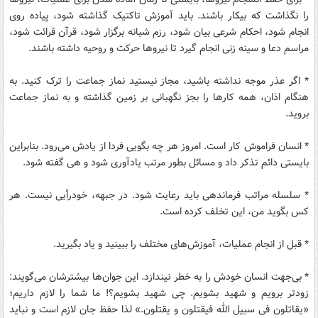
را نگذاشت که بیکار باشند. باید آموزش تاکتیک گذاشته شود، پیاده روی
انجام شود، احکام شرعی بیان شود، رزم شبانه برگزار شود، قرآن قرائت شود،
مراسم دعا و سینه زنی انجام گیرد تا نیروها حرکت و روحیه داشته باشند.
* اگر عذر موجه نداشته باشید، مجاز نیستید نماز جماعت را ترک کنید. به
هنگام اذان، همه کارها را بجز نگهبانی بر زمین گذاشته و به نماز جماعت
بروید.
* انسان فراموش کار است. امروز هر چه بگویی فردا از یادش می‌رود. بنابراین
بایستی دائم تذکر داد و مسائل بطور مرتب یادآوری شود و هی گفته شود.
* سلسله مراتب فرماندهی باید رعایت شود. در جبهه، خودرأیی نیست. هر
کس بگوید من، این تخلف کرده است.
* قبل از انجام عملیات، آموزش‌های مختلف را ببینید و یاد بگیرید.
* بی‌جهت انسان خودش را به خطر نیندازد. این جوان‌ها بیشترشان می‌گویند:
زودتر برویم و شهید بشویم. چی شهید بشویم؟! ما شما را لازم داریم؛
«یقاتلون فی سبیل الله فیقتلون و یقتلون.» لذا حفظ جان لازم است و نباید