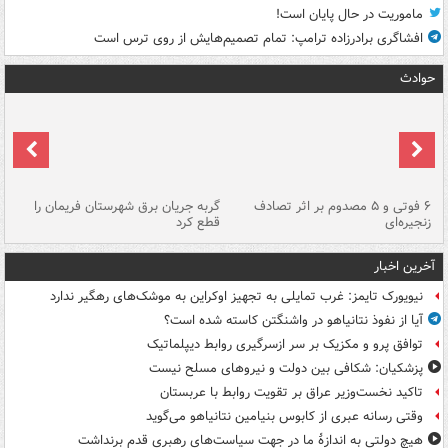
ماموریت در حال پایان است!
افشاگری برادرزاده ترامپ: تمام تصمیم‌هایش از روی ترس است
حوادث
۶ فوتی و ۵ مصدوم بر اثر تصادف
گربه جریان برق شهرستان فریمان را
رگ
زنجیره‌ای
قطع کرد
آخرین اخبار
نیویورک تایمز: غرب تمایلی به تجهیز اوکراین به موشک‌های رهگیر ندارد
آیا از نفوذ نتانیاهو در واشنگتن کاسته شده است؟
توافق پرو و مکزیک بر سر ازسرگیری روابط دیپلماتیک
پزشکیان: شکافی بین دولت و نیروهای مسلح نیست
تاکید نخست‌وزیر عراق بر تقویت روابط با عربستان
وقتی رسانه عبری از کابوس بنیامین نتانیاهو می‌گوید
هیچ دولتی به اندازۀ ما در جهت سیاست‌های رهبری قدم برنداشت