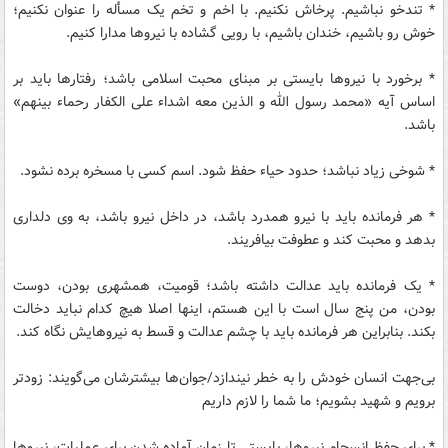
* تندخو نباشیم. پرخاش نکنیم. با اخم و تخم یک مسأله را عنوان نکنیم؛
خوش رو باشیم، خندان باشیم، با رویی گشاده با نیروها مدارا کنیم.
* برخورد با نیروها بایستی بر مبنای محبت اسلامی باشد؛ رفتارها باید بر
اساس آیه «محمد رسول الله و الذین معه اشداء علی الکفار رحماء بینهم»
باشد.
* شوخی زیاد نباشد؛ حدود حیاء حفظ شود. اسم کسی با مسخره برده نشود.
* هر فرمانده باید با نیرو همدرد باشد، در داخل نیرو باشد، به وی دلداری
بدهد و محبت کند و عطوفت بیافریند.
* یک فرمانده باید عدالت داشته باشد؛ قومیت، همشهری بودن، دوست
بودن، من پنج سال است با این هستم، اینها اصلا هیچ کدام نباید دخالت
بکند. بنابراین هر فرمانده باید با چشم عدالت و قسط به نیروهایش نگاه کند.
بی‌جهت انسان خودش را به خطر نیندازد/جوان‌ها بیشترشان می‌گویند: زودتر
برویم و شهید بشویم؛ ما شما را لازم داریم
* برای حفظ انسجام نیروها،‌ بایستی تا زمان آماده شدن برای عملیات، نیروها