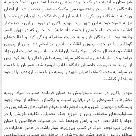
شهرستان میاندوآب در یک خانواده مذهبی به دنیا آمد. پس از اخذ دیپلم به
دانشگاه راه یافت و در رشته مهندسی مکانیک مشغول تحصیل شد. از ابتدای
ورود به دانشگاه تبریز یکی از افراد مبارز این دانشگاه بود. او برادرش حمید را
نیز به همراه خود به این شهر آورد. مهدی باکری در دوره سربازی با تبعیت از
اعلامیه حضرت امام خمینی (رحمت الله علیه) - در حالی که در تهران افسر
وظیفه بود - از پادگان فرار و به صورت مخفیانه زندگی کرد و فعالیت‌های
گوناگونی را در جهت پیروزی انقلاب اسلامی نیز انجام داد. پس از پیروزی
انقلاب و به دنبال تشکیل سپاه پاسداران انقلاب اسلامی به عضویت این نهاد
درآمد و در سازماندهی و استحکام سپاه ارومیه نقش فعالی را ایفا کرد. پس
از آن بنا به ضرورت، دادستان دادگاه انقلاب ارومیه شد. همزمان با خدمت
در سپاه، به مدت 9 ماه با عنوان شهردار ارومیه نیز خدمات ارزنده‌ای را از خود
به یادگار گذاشت.
مهدی باکری در مدت مسئولیتش به عنوان فرمانده عملیات سپاه ارومیه
تلاش‌های گسترده‌ای را در برقراری امنیت و پاکسازی منطقه از لوث وجود
وابستگاه و مزدوران شرق و غرب انجام داد و به‌رغم فعالیت‌های شبانه‌روزی در
مسئولیت‌های مختلف، پس از شروع جنگ تحمیلی، تکلیف خویش را در
جهاد با کفار بعثی دید و راهی جبهه‌ها شد. در عملیات فتح‌المبین با عنوان
معاون تیپ نجف اشرف در کسب پیروزی‌ها موثر باشد. در همین عملیات در
منطقه رقابیه از ناحیه چشم مجروح شد. در مرحله دوم عملیات بیت‌المقدس