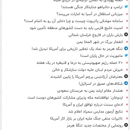
حمله پهپادی به کشتی ترکیه‌ای در دریای سیاه
ترامپ و نتانیاهو جنایتکار جنگی هستند!
میزبانی استقلال در آسیا به امارات می‌رسد؟
سامانه موشکی پاتریوت چیست و چرا ذخایر آن رو به اتمام است؟
امنیت خلیج فارس باید به دست کشورهای منطقه تأمین شود
بارش باران در فاروج خراسان شمالی
انفجار بزرگ در شهر المخا یمن
تنگه هرمز به نماد یک تحقیر تاریخی برای آمریکا تبدیل شد!
ماموریت در حال پایان است!
۲۰ حمله رژیم صهیونیستی به درعا و قنیطره در یک هفته
خیزش مردم لبنان علیه دولت سازشکار و خائن
معترضان آرژانتینی پرچم آمریکا را پایین کشیدند
شکاف‌های عمیق در اسرائیل!
هشدار مقام ارشد یمن به عربستان سعودی
اردوغان: توافقنامه مکه پذیرای مشارکت کشورهای دوست است
ادعای بسنت درباره توافق ایران و آمریکا
نتایج آزمون مدارس سمپاد اعلام شد
تاثیرات منفی جنگ علیه ایران بر بازار کار آمریکا
رونمایی از مختصات جدید تنگۀ هرمز