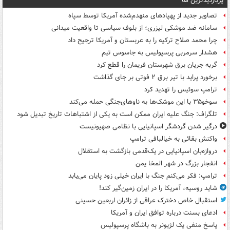
پربازدیدترین ها
تصاویر جدید از پهپادهای منهدم‌شده آمریکا توسط سپاه
سامانه ضد موشکی لیزری؛ از بلوف سیاسی تا واقعیت میدانی
چرا محمد صلاح ترکیه را به عربستان و آمریکا ترجیح داد
هشدار سرمربی پرسپولیس به جاسوس تیم
گربه جریان برق شهرستان فریمان را قطع کرد
برخورد پراید با تیر برق ۲ فوتی بر جای گذاشت
ترامپ سوئیس را تهدید کرد
سوخو۳۵ با این موشک‌ها به ناوهای‌جنگی حمله می‌کند
تلگراف: جنگ علیه ایران ممکن است به یکی از اشتباهات تاریخ تبدیل شود
درگیر شدن گردشگر اسپانیایی با نظامی صهیونیست
واکنش بقائی به خیالبافی ترامپ
دروازه‌بان اسپانیایی در یک‌قدمی بازگشت به استقلال
انفجار بزرگ در شهر المخا یمن
ترامپ: فکر می‌کنم جنگ با ایران خیلی زود پایان می‌یابد
شاید روسیه، آمریکا را در ایران زمین‌گیر کند!
استقبال خاص دخترک عراقی از زائران اربعین حسینی
ادعای بسنت درباره توافق ایران و آمریکا
پاسخ منفی یک لژیونر به باشگاه پرسپولیس