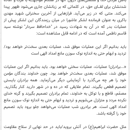
باطن مردان خدا و شگفتی‌های درون آنها در هنگام مواجهـــــه با مرگ و آماده
شدنشان برای لقـــای حق، در کلماتی که بر زبانشان جاری می‌شود ظهور پیدا
می‌کند. متنی که در زیر می‌آید. فرازهایی از آخرین سخنرانی شهید مهدی
باکری به عنوان فرمانده لشکر عاشورا در میان رزمندگان این لشکر پیش از
عملیات بدر که در آن به شهادت رسید در "خداحافظ سردار" نوشته سید
قاسم ناظمی آمده است که در ادامه قابل مشاهده است:
باید بدانیم اگر این عملیات موفق شد، عملیات بعدی سخت‌تر خواهد بود/
تردید و ابهام حتی به اندازه نوک سوزن مانع امداد الهی است
«...برادران! عملیات، عملیات سختی خواهد بود. باید بدانیم اگر این عملیات
موفق شد، عملیات بعدی سخت‌تر خواهد بود. چون خداوند بندگان مؤمن
خود را هر چه می‌گذرد با آزمایشی دیگر می‌آزماید. همه برادران بایستی
تصمیم قطعی بگیرند. تمام علایقی که در ده و در شهر دارید کنار بگذارید.
مصمّم، قاطع و با توکل به خداوند، تمام برادران تصمیم بگیرند و گرنه خدای
نکرده مردد و متزلزل می‌شویم و تردید و ابهام حتی به اندازه نوک سوزن مانع
امداد الهی است. هر برادری شب عملیات می‌خواهد جلو برود باید تصمیم
خود را گرفته باشد.
مثل حضرت ابراهیم(ع) در آتش بروید/باید در حد نهایی از سلاح مقاومت