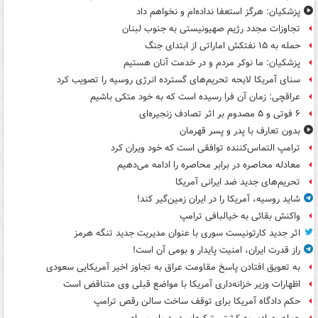
پزشکیان: هرگز استعفا نداده‌ام و نخواهم داد
تجاوزات مجدد رژیم صهیونیستی به جنوب لبنان
حمله به ۱۵ نفتکش‌ اماراتی از ابتدای جنگ
پزشکیان: ما نوکر مردم و در خدمت آنان هستیم
سنای آمریکا لایحه تحریم‌های گسترده انرژی روسیه را تصویب کرد
عراقچی: زمان آن فرا رسیده است که به خود متکی باشیم
۶ فوتی و ۵ مصدوم بر اثر تصادف زنجیره‌ای
بدون تعارف با پدر و پسر قهرمان
ترامپ التماس‌کننده توافقی است که خود ویران کرد
معادله محاصره در برابر محاصره را ادامه می‌دهیم
تحریم‌های جدید ضد ایرانی آمریکا
شاید روسیه، آمریکا را در ایران زمین‌گیر کند!
واکنش بقائی به خیالبافی ترامپ
اثر جدید کارتونیست سوری با عنوان مدیریت جدید تنگه هرمز
راز قدرت ایران، امنیت پایدار و بومی آن است!
به تعویق افتادن پاسخ مقاومت عراق به تجاوز اخیر آمریکایی سعودی
اظهارات وزیر خزانه‌داری آمریکا با مواضع قبلی وی متناقض است
حکم دادگاه آمریکا برای توقف ساخت سالن رقص ترامپ