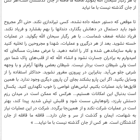
با هر رگبار سبحان الله بگوئید/قافله ما قافله از جان گذشتگان است؛هر کس
از جان گذشته نیست با ما نیاید
تا موقعی که دستور حمله داده نشده، کسی تیراندازی نکند. حتی اگر مجروح
شود باید دستمال در دهانش بگذارد، دندانها را بهم بفشارد و فریاد نکند.
فریاد نشانه ضعف شماست... با هر رگبار سبحان الله بگوئید. در عملیات
خسته نشوید. بعد از هر درگیری و عملیات، شهدا و مجروحین را تخلیه کنید
و بقیه سازماندهی شده و کار را ادامه دهید. با عرض معذرت مسأله‌ای که
امیدوارم به برادران جسارت نشود و انشاء الله که از قلب‌های پاک شما دور
است ولی شیطان دست بردار نیست. شیطان بعضی وقتها آرام‌تر و با وجهه
شرعی جلو می‌آید. بنابراین در پیروزی مغرور نشوید. حداکثر استفاده را از
وسایل بکنید. اگر این پارو بشکند بجای آن پاروی دیگری وجود ندارد. با همین
قایق‌ها باید عملیات بکنیم. لباس‌های غواصی را خوب نگهداری کنید. یکسال
است بدنبال این امکانات هستیم... هرکس که ممکن است در میدان رزم
دستش بلرزد، زانوهایش سست شود و قلبش تپش شدید پیدا کند، بهتر
است در عملیات شرکت نکند و از همین‌جا برگردد. شرکت در این عملیات نیاز
به شهامت، ایمان و گذشت از سر و جان دارد... قافله ما قافله از جان
گذشتگان است. هر کس از جان گذشته نیست با ما نیاید... »