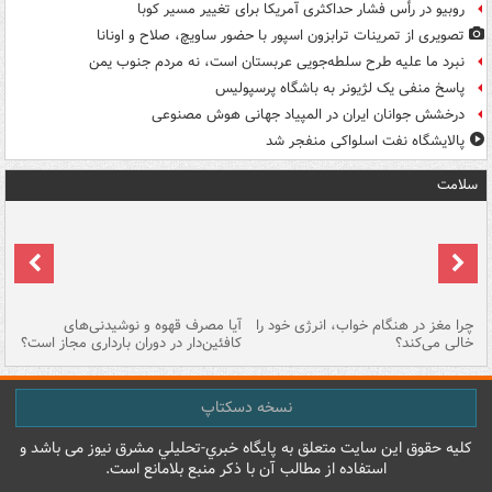
روبیو در رأس فشار حداکثری آمریکا برای تغییر مسیر کوبا
تصویری از تمرینات ترابزون اسپور با حضور ساویچ، صلاح و اونانا
نبرد ما علیه طرح سلطه‌جویی عربستان است، نه مردم جنوب یمن
پاسخ منفی یک لژیونر به باشگاه پرسپولیس
درخشش جوانان ایران در المپیاد جهانی هوش مصنوعی
پالایشگاه نفت اسلواکی منفجر شد
سلامت
ت
چرا مغز در هنگام خواب، انرژی خود را
آیا مصرف قهوه و نوشیدنی‌های
چر
خالی می‌کند؟
کافئین‌دار در دوران بارداری مجاز است؟
می
نسخه دسکتاپ
کليه حقوق اين سايت متعلق به پایگاه خبري-تحليلي مشرق نيوز می باشد و
استفاده از مطالب آن با ذکر منبع بلامانع است.