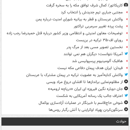
کاریکاتور/ کمال شرف توافق مکه را به سخره گرفت
مجتبی جباری تیم جدیدش را انتخاب کرد
واکنش عربستان و قطر به بیانیه شورای امنیت درباره یمن
پشت پرده تغییر سرمربی تراکتور
توضیحات معاون امنیتی و انتظامی وزیر کشور درباره قتل حمیدرضا رجب زاده
رویای اف-۳۵ ترکیه در بن‌بست
نخستین تصویر مسی بعد از مرگ پدر
آمریکا نتوانست؛ دیگران هم نمی توانند
هافبک آلومینیوم پرسپولیسی شد
فیدان: ایران هدف پیمان دفاعی مکه نیست
واکنش کنایه‌آمیز به عضویت ترکیه در پیمان مشترک با عربستان
از مظلوم‌نمایی براندازها تا افشای دروغ مراد ویسی
جان دوباره نگین فیروزه ای ایران «دریاچه ارومیه»
اعتراف جالب یک رسانه آمریکایی به شکست
شوخی حاج‌قاسم با خبرنگار در عملیات آزادسازی بوکمال
سرنگون‌کردن پهپاد اوکراینی با آتش رگبار روس‌ها
حوادث