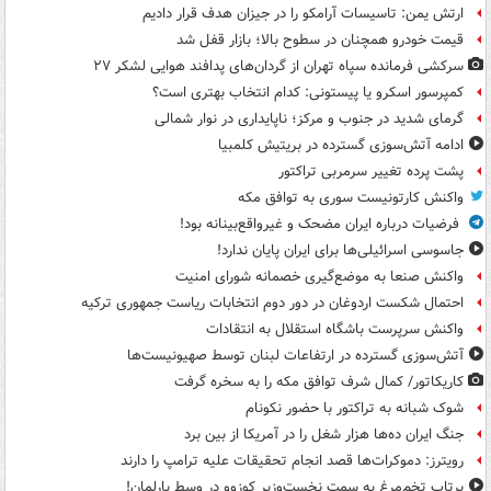
ارتش یمن: تاسیسات آرامکو را در جیزان هدف قرار دادیم
قیمت خودرو همچنان در سطوح بالا؛ بازار قفل شد
سرکشی فرمانده سپاه تهران از گردان‌های پدافند هوایی لشکر ۲۷
کمپرسور اسکرو یا پیستونی: کدام انتخاب بهتری است؟
گرمای شدید در جنوب و مرکز؛ ناپایداری در نوار شمالی
ادامه آتش‌سوزی گسترده در بریتیش کلمبیا
پشت پرده تغییر سرمربی تراکتور
واکنش کارتونیست سوری به توافق مکه
فرضیات درباره ایران مضحک و غیرواقع‌بینانه بود!
جاسوسی اسرائیلی‌ها برای ایران پایان ندارد!
واکنش صنعا به موضع‌گیری خصمانه شورای امنیت
احتمال شکست اردوغان در دور دوم انتخابات ریاست جمهوری ترکیه
واکنش سرپرست باشگاه استقلال به انتقادات
آتش‌سوزی گسترده در ارتفاعات لبنان توسط صهیونیست‌ها
کاریکاتور/ کمال شرف توافق مکه را به سخره گرفت
شوک شبانه به تراکتور با حضور نکونام
جنگ ایران ده‌ها هزار شغل را در آمریکا از بین برد
رویترز: دموکرات‌ها قصد انجام تحقیقات علیه ترامپ را دارند
پرتاب تخم‌مرغ به سمت نخست‌وزیر کوزوو در وسط پارلمان!