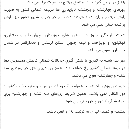
را نيز در بر مي گيرد كه در مناطق مرتفع به صورت برف مي باشد.
روزهاي چهارشنبه و پنجشنبه ناپايداري ها درنيمه شمالي كشور به صورت
بارش برف و باران ادامه خواهد داشت و در جنوب شرق كشور نيز بارش
پراكنده پيش بيني مي شود.
شدت بارندگي امروز در استان هاي خوزستان، چهارمحال و بختياري،
كهگيلويه و بويراحمد و نيمه جنوبي استان لرستان و بعدازظهر در شمال
خراسان رضوي مي باشد.
روز سه شنبه به تدريج با شكل گيري جريانات شمالي كاهش محسوس دما
در نيمه شمالي كشور رخ خواهد داد. همچنين درياي خزر در روزهاي سه
شنبه و چهارشنبه مواج مي باشد.
همچنین وزش باد شديد همراه با گردوخاك در غرب و جنوب غرب كشوراز
دور انتظار نمي باشد، همين شرايط روزهاي سه شنبه و چهارشنبه براي
نيمه شرقي كشور پيش بيني مي شود.
بیشینه و کمینه تهران به ترتیب 16 و 9می باشد.