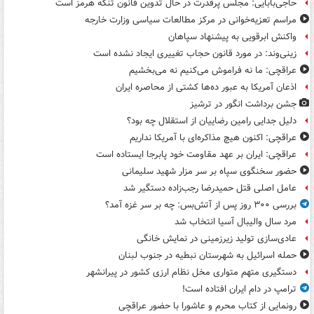
حاجی‌بابایی: مجلس پرقدرت در حال تدوین قانون تنگه هرمز است
مراسم تعزیه‌خوانی در مرکز مطالعات سیاسی وزارت خارجه
واکنش ابرقویی به پیشنهاد سپاهان
زینی‌وند: در مورد قانون حجاب تغییری ایجاد نشده است
عراقچی: ما نه فراموش می‌کنیم نه می‌بخشیم
اذعان آمریکا به عبور ده‌ها کشتی از محاصره ایران
جشن برداشت انگور در ترشیز
دلیل جدایی رامین رضاییان از استقلال چه بود؟
عراقچی: اکنون هیچ مذاکره‌ای با آمریکا نداریم
عراقچی: ایران بر عهد مقاومت خود پابرجا ایستاده است
حضور سخنگوی سپاه بر سر مزار شهید سلیمانی
عامل اصلی قتل حمیدرضا رجب‌زاده دستگیر شد
بررسی ۳۰۰ روز پس از آتش‌بس: چه بر سر غزه آمد؟
مرد سال والیبال آسیا انتخاب شد
عادی‌سازی تولید زیرزمینی در نمایش خانگی
حمله اسرائیل به شهرستان نبطیه در جنوب لبنان
دستگیری متهم متواری مخل نظام ارزی کشور در پیرانشهر
ترامپ در دام ایران افتاده است!
رونمایی از کتاب محرم و عاشورا با حضور عراقچی