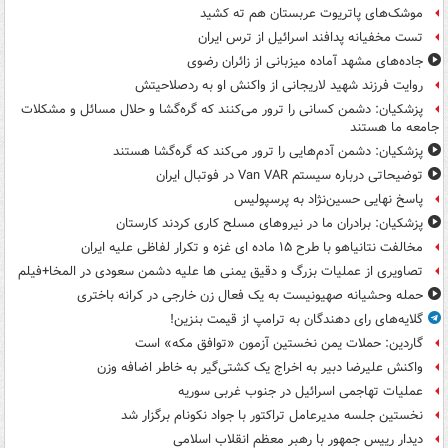
موشک‌های پاتریوت عربستان هم ته‌ کشید
تست مخفیانه پدافند اسرائیل از ترس ایران
جاده‌های مشهد آماده میزبانی از زائران رضوی
روایت فرزند شهید لاریجانی از واکنش او به ردصلاحیتش
پزشکیان: دشمن کسانی را ترور می‌کنند که گره‌گشا و حلال مسائل و مشکلات
جامعه ما هستند
پزشکیان: دشمن آدم‌هایی را ترور می‌کند که گره‌گشا هستند
توضیحاتی درباره سیستم Van VAR در فوتبال ایران
پاسخ نهایی حسین‌نژاد به پرسپولیس
پزشکیان: برادران ما در نیروهای مسلح کاری کردند کارستان
مخالفت نتانیاهو با طرح ۱۵ ماده ای غزه و تکرار لفاظی علیه ایران
تصاویری از عملیات بزرگ و دقیق یمنی ها علیه دشمن سعودی در المخا+فیلم
حمله وحشیانه صهیونیست به یک فعال زن خارجی در کرانه باختری
گلایه‌های رای دهندگان به ترامپ از قیمت بنزین!
گاردین: حملات یمن نخستین آزمون «توافق مکه» است
واکنش علیرضا دبیر به اخراج یک کشتی‌گیر به خاطر اضافه وزن
عملیات تهاجمی اسرائیل در جنوب غربی سوریه
نخستین جلسه مدیرعامل تراکتور با جواد نکونام برگزار شد
دیدار رییس جمهور با رهبر معظم انقلاب اسلامی