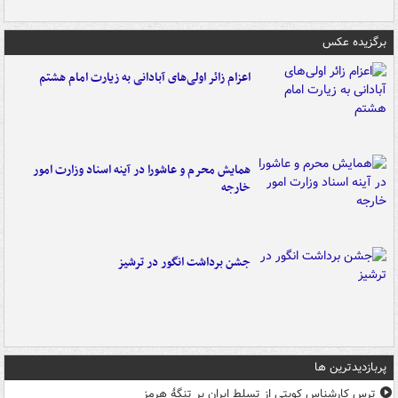
برگزیده عکس
اعزام زائر اولی‌های آبادانی به زیارت امام هشتم
همایش محرم و عاشورا در آینه اسناد وزارت امور
خارجه
جشن برداشت انگور در ترشیز
پربازدیدترین ها
ترس کارشناس کویتی از تسلط ایران بر تنگۀ هرمز