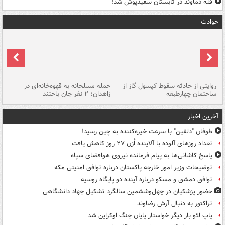
قله دماوند در تابستان سفیدپوش شد!
حوادث
روایتی از حادثه سقوط کپسول گاز از
حمله مسلحانه به قهوه‌خانه‌ای در
عا
ساختمان چهارطبقه
زاهدان؛ ۲ نفر جان باختند
دس
آخرین اخبار
طوفان "دلفین" با سرعت خیره‌کننده به چین رسید!
تعداد روزهای آلوده با آلاینده اُزن ۲۷ روز کاهش یافت
پاسخ کاشانی‌ها به پیام فرمانده نیروی هوافضای سپاه
توضیحات وزیر امور خارجه پاکستان درباره توافق امنیتی مکه
توافق دمشق و مسکو درباره آینده دو پایگاه روسیه
حضور پزشکیان در چهل‌وششمین سالگرد تشکیل جهاد دانشگاهی
تراکتور به دنبال آرش رضاوند
پاپ لئو بار دیگر خواستار پایان جنگ اوکراین شد