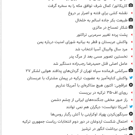
کاریکاتور/ کمال شرف توافق مکه را به سخره گرفت
نقشه کشی برای فتنه و اصرار بر دروغ
طبیعت بکر جاده اسالم به خلخال
شکار تمساح در مالزی
پشت پرده تغییر سرمربی تراکتور
واکنش عربستان و قطر به بیانیه شورای امنیت درباره یمن
مرد سال والیبال آسیا انتخاب شد
نخستین تصویر مسی بعد از مرگ پدر
عامل اصلی قتل حمیدرضا رجب‌زاده دستگیر شد
سرکشی فرمانده سپاه تهران از گردان‌های پدافند هوایی لشکر ۲۷
واکنش کنایه‌آمیز به عضویت ترکیه در پیمان مشترک با عربستان
عراقچی: اکنون هیچ مذاکره‌ای با آمریکا نداریم
رویای اف-۳۵ ترکیه در بن‌بست
راز عبور مخفی جنگنده‌های ایرانی از چشم دشمن
آمریکا نتوانست؛ دیگران هم نمی توانند
سرنگون‌کردن پهپاد اوکراینی با آتش رگبار روس‌ها
احتمال شکست اردوغان در دور دوم انتخابات ریاست جمهوری ترکیه
جشن برداشت انگور در ترشیز