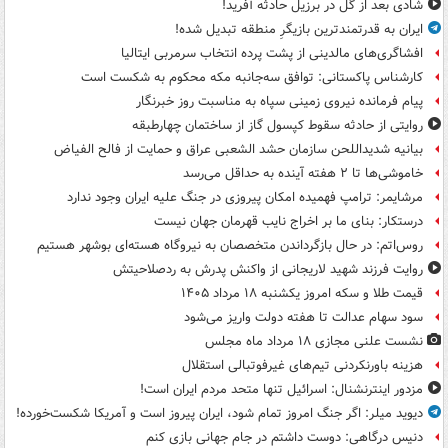
شادی بعد از گل در برزیل حادثه آفرید!
ایران به قدرتمندترین بازیگرِ منطقه تبدیل شده!
افشاگری‌های مالدینی از پشت پرده انتخاب سرمربی ایتالیا
کارشناس پاکستانی: توافق سه‌جانبه مکه محکوم به شکست است
پیام فرمانده نیروی زمینی سپاه به مناسبت روز خبرنگار
روایتی از حادثه سقوط کپسول گاز از ساختمان چهارطبقه
بیانیه شدیداللحن سازمان حشد الشعبی عراق و حمایت از فالح الفیاض
خاموشی‌ها تا ۲ هفته آینده به حداقل می‌رسد
مرشایمر: ترامپ فهمیده امکان پیروزی در جنگ علیه ایران وجود ندارد
درستکار: بنای ما بر اخراج نایب قهرمان جهان نیست
روس‌اتم: در حال بازگرداندن متخصصان به نیروگاه هسته‌ای بوشهر هستیم
روایت فرزند شهید لاریجانی از واکنش پدرش به ردصلاحیتش
قیمت طلا و سکه امروز یکشنبه ۱۸ مرداد ۱۴۰۵
سود سهام عدالت تا هفته دولت واریز می‌شود
نشست علنی مجازی ۱۸ مرداد ماه مجلس
هزینه باورنکردنی تیم‌های غیرفوتبالی استقلال
مزدور اینترنشنال: اسرائیل تنها متحد مردم ایران است!
دیوید میلر: اگر جنگ امروز تمام شود، ایران پیروز است و آمریکا شکست‌خورده!
دنیس درگاهی: دوست داشتم در جام جهانی بازی کنم