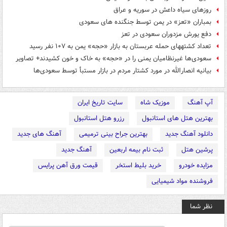
روزهای سیاه داعش در سوریه و عراق
بمباران «تعز» در یمن توسط جنگنده های سعودی
دفع یورش مزدوران سعودی در تعز
تعداد کشته‎های حمله عربستان به بازار «حجه» یمن به ۱۰۷ نفر رسید
سعودی‌ها غیرنظامیان یمنی را در «حجه» به خاک و خون کشیدند+ تصاویر
بیانیه انصارالله در مورد کشتار مردم در بازار مستبأ توسط سعودی‌ها
آپ آهنگ
موزیک شاه
سایت تاریخ ایران
بهترین هتل های استانبول
رزرو هتل استانبول
دانلود آهنگ جدید
بهترین جراح بینی ترمیمی
آهنگ های جدید
پرشین هتل
ثبت نام بیمه اربعین
آهنگ جدید
مزایده خودرو
خرید بلیط استخر
قیمت ورق آهن پرایس
فروشنده مواد شیمیایی
نظر شما