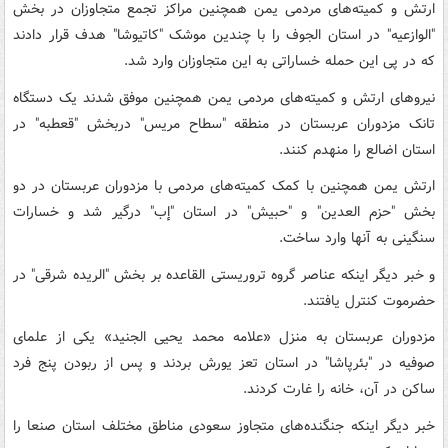
ارتش و کمیته‌های مردمی یمن همچنین مراکز تجمع متجاوزان در بخش
"الوازعیه" در استان الجوف را با چندین موشک "کاتیوشا" هدف قرار دادند
که در پی این حمله خساراتی به این متجاوزان وارد شد.
نیروهای ارتش و کمیته‌های مردمی یمن همچنین موفق شدند یک دستگاه
تانک مزدوران عربستان در منطقه "سطاح مریس" دربخش "قعطبه" در
استان اضالع را منهدم کنند.
ارتش یمن همچنین با کمک کمیته‌های مردمی با مزدوران عربستان در دو
بخش "حزم العدین" و "حبیش" در استان "إب" درگیر شد و خسارات
سنگینی به آنها وارد ساخت.
و خبر دیگر اینکه عناصر گروه تروریستی القاعده بر بخش "الریده شرقی" در
حضرموت کنترل یافتند.
مزدوران عربستان به منزل «علامه محمد یحیی الجنید» یکی از علمای
صوفیه در "بئرپاشا" در استان تعز یورش بردند و پس از ربودن پنج فرد
ساکن در آن، خانه را غارت کردند.
خبر دیگر اینکه جنگنده‌های متجاوز سعودی مناطق مختلف استان صنعا را