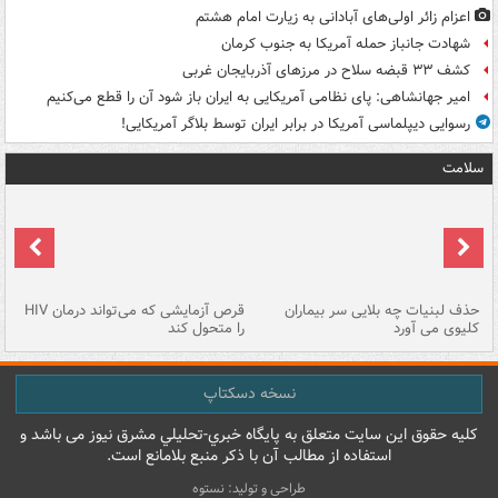
اعزام زائر اولی‌های آبادانی به زیارت امام هشتم
شهادت جانباز حمله آمریکا به جنوب کرمان
کشف ۳۳ قبضه سلاح در مرزهای آذربایجان غربی
امیر جهانشاهی: پای نظامی آمریکایی به ایران باز شود آن را قطع می‌کنیم
رسوایی دیپلماسی آمریکا در برابر ایران توسط بلاگر آمریکایی!
سلامت
حذف لبنیات چه بلایی سر بیماران
قرص آزمایشی که می‌تواند درمان HIV
عل
کلیوی می آورد
را متحول کند
قل
نسخه دسکتاپ
کليه حقوق اين سايت متعلق به پایگاه خبري-تحليلي مشرق نيوز می باشد و
استفاده از مطالب آن با ذکر منبع بلامانع است.
طراحی و تولید: نستوه