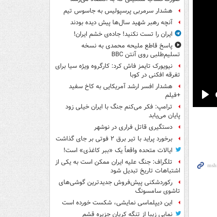
هشدار سرمربی پرسپولیس به جاسوس تیم
آنچه رهبر شهید سال‌ها پیش دیده بودند
ایران را تست نکنید! جاده‌ی خشم ایران!
پاسخ قاطع ملیحه محمدی به نسخه
تسلیم‌طلبی روی آنتن BBC
نیویورک تایمز فاش کرد: کارگروه ویژه سیا برای
تفرقه افکنی در کوبا
هشدار افسر ارشد آمریکایی به کاخ سفید
+فیلم
Pla
ترامپ: فکر می‌کنم جنگ با ایران خیلی زود
پایان می‌یابد
دستگیری قاتل فراری در نوشهر
برخورد پراید با تیر برق ۲ فوتی بر جای گذاشت
ایالات متحده واقعاً یک «ببر کاغذی» است!
تلگراف: جنگ علیه ایران ممکن است به یکی از
اشتباهات تاریخ تبدیل شود
رکوردشکنی پیش‌فروش جدیدترین گوشی‌های
تاشوی سامسونگ
این دیپلماسی نمایشی، شکست خورده است
نمایی زیبا از تنگه کریان جزیره قشم