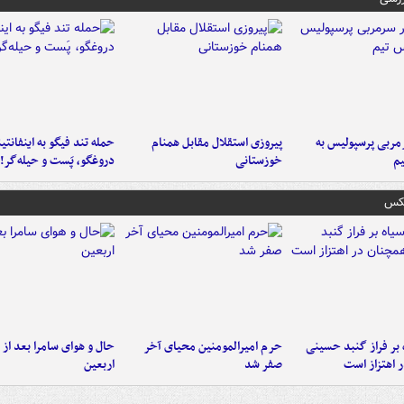
ربی پرسپولیس به
پیروزی استقلال مقابل همنام
حمله تند فیگو به اینفانتین
م
خوزستانی
دروغگو، پَست‌ و حیله‌گر!
عکس
 بر فراز گنبد حسینی
حرم امیرالمومنین محیای آخر
حال و هوای سامرا بعد از ا
 اهتزاز است
صفر شد
اربعین