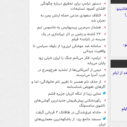
دستور ترامپ برای تحقیق درباره چگونگی
افشای کمبود تسلیحات
ائتلاف سعودی مدعی حمله ارتش یمن به
نجران شد
هشدار سرمربی پرسپولیس به جاسوس تیم
۲۲ کشته و زخمی بر اثر تیراندازی در یک
مدرسه در تایلند+ فیلم
و:
سامانه ضد موشکی لیزری؛ از بلوف سیاسی تا
واقعیت میدانی
ترامپ: فکر می‌کنم جنگ با ایران خیلی زود
پایان می‌یابد
نیمی از آمریکایی‌ها از تشدید هرج‌ومرج در
غرب آسیا می‌ترسند
از حذف نام همسر تا تغییر نام خانوادگی؛ اما و
اگرهای تعویض شناسنامه
نمایی زیبا از تنگه کریان جزیره قشم
رکوردشکنی پیش‌فروش جدیدترین گوشی‌های
تاشوی سامسونگ
یام
حادثه غرق‌شدگی در طاقانک ۲ قربانی گرفت
مسجد جامع یزد، از باشکوه‌ترین معماری‌های
ایران