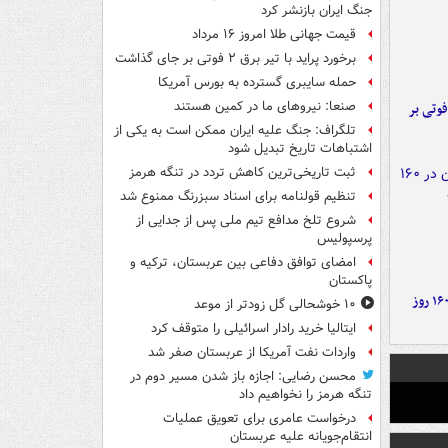
جنگ ایران بازنشر کرد
قیمت جهانی طلا امروز ۱۶ مرداد
برخورد پراید با تیر برق ۲ فوتی بر جای گذاشت
حمله سایبری گسترده به بورس آمریکا
صنعا: نیروهای ما در کمین‌ هستند
ورد پراید با تیر برق ۲ فوتی بر
تلگراف: جنگ علیه ایران ممکن است به یکی از
اشتباهات تاریخ تبدیل شود
ثبت تاریخی‌ترین کاهش تردد در تنگه هرمز
تنظیم قولنامه برای اسناد سبزرنگ ممنوع شد
شروع تلخ مدافع تیم ملی پس از جدایی از
پرسپولیس
امضای توافق دفاعی بین عربستان، ترکیه و
پاکستان
۶ دستاورد بزرگ ایران در ۱۶۰ روز
۱۰ خوشحالی گل زودتر از موعد
ایتالیا خرید رادار اسرائیلی را متوقف کرد
واردات نفت آمریکا از عربستان صفر شد
محسن رضایی: اجازه باز شدن مسیر دوم در
تنگه هرمز را نخواهیم داد
درخواست عامری برای تعویق عملیات
انتقام‌جویانه علیه عربستان