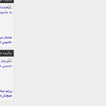
هشدار سرم
جاسوس تی
برگزیده 
پرچم سیاه
همچنان در