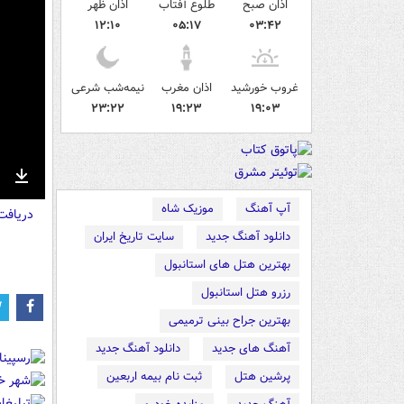
اذان صبح
طلوع آفتاب
اذان ظهر
۱۲:۱۰
۰۵:۱۷
۰۳:۴۲
غروب خورشید
اذان مغرب
نیمه‌شب شرعی
۲۳:۲۲
۱۹:۲۳
۱۹:۰۳
nter
Download
آپ آهنگ
موزیک شاه
دریاف
ullscreen
دانلود آهنگ جدید
سایت تاریخ ایران
بهترین هتل های استانبول
رزرو هتل استانبول
بهترین جراح بینی ترمیمی
آهنگ های جدید
دانلود آهنگ جدید
پرشین هتل
ثبت نام بیمه اربعین