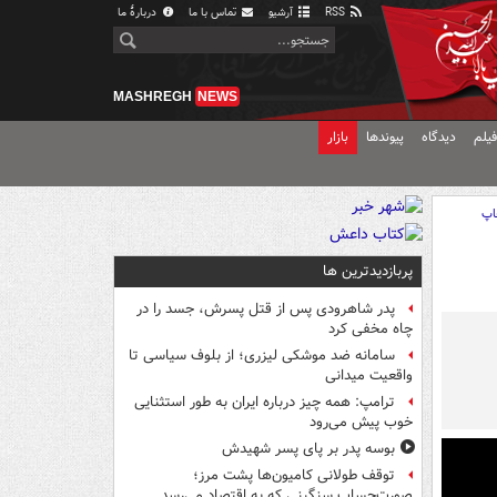
RSS
آرشیو
تماس با ما
دربارهٔ ما
MASHREGH
NEWS
یلم
دیدگاه
پیوندها
بازار
اپ
پربازدیدترین ها
پدر شاهرودی پس از قتل پسرش، جسد را در
چاه مخفی کرد
سامانه ضد موشکی لیزری؛ از بلوف سیاسی تا
واقعیت میدانی
ترامپ: همه چیز درباره ایران به طور استثنایی
خوب پیش می‌رود
بوسه‌ پدر بر پای پسر شهیدش
توقف طولانی کامیون‌ها پشت مرز؛
صورت‌حساب سنگینی که به اقتصاد می‌رسد