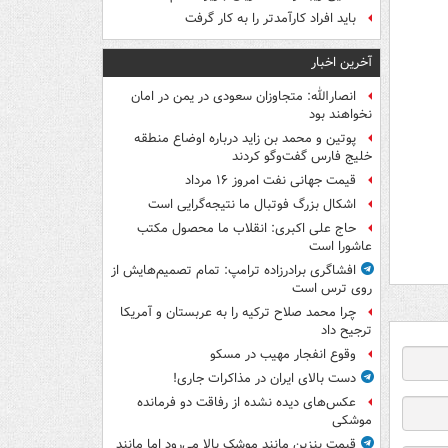
باید افراد کارآمدتر را به کار گرفت
آخرین اخبار
انصارالله: متجاوزان سعودی در یمن در امان
نخواهند بود
پوتین و محمد بن زاید درباره اوضاع منطقه
خلیج فارس گفت‌وگو کردند
قیمت جهانی نفت امروز ۱۶ مرداد
اشکال بزرگ فوتبال ما نتیجه‌گرایی است
حاج علی اکبری: انقلاب ما محصول مکتب
عاشورا است
افشاگری برادرزاده ترامپ: تمام تصمیم‌هایش از
روی ترس است
چرا محمد صلاح ترکیه را به عربستان و آمریکا
ترجیح داد
وقوع انفجار مهیب در مسکو
دست بالای ایران در مذاکرات جاری!
عکس‌های دیده نشده از رفاقت دو فرمانده‌
موشکی
قیمت بنزین مانند موشک بالا می‌رود اما مانند