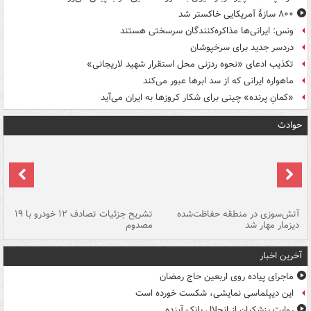
۸۰۰ سازۀ آمریکایی خاکستر شد
ونس: ایرانی‌ها مذاکره‌کنندگان سرسختی هستند
دردسر جدید برای سرخپوشان
تکذیب ادعای «نحوه ردزنی محل استقرار شهید لاریجانی»
ماهواره ایرانی که از سد ابرها عبور می‌کند
«کمانِ پرنده» چینی برای شکار کروزها به ایران می‌آید
حوادث
تصادف مرگبار در محور اهواز–شوش ۲
آتش‌سوزی در منطقه حفاظت‌شده
تشریح جزئیات تصادف ۱۲ خودرو با ۱۹
پا
دیزمار مهار شد
مصدوم
آخرین اخبار
ماجرای پیاده روی اربعین حاج رمضان
این دیپلماسی نمایشی، شکست خورده است
روایت پزشکیان از انحلال بانک آینده