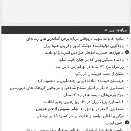
پربازدیدترین ها
بیانیه خانواده شهید لاریجانی درباره برخی گمانه‌زنی‌های رسانه‌ای
یاوه‌گویی تولیدکننده موشک کروز اوکراینی علیه ایران
ماهواره‌ها خسارت انفجار جبل‌علی امارت را لو دادند
پادشاه سنگین‌وزنی که در جهان رقیب ندارد
راز مرگ مرد ۷۲ ساله در تهرانپارس فاش شد
دشان از دست عربستان فرار کرد
عربستان فرمانده ائتلاف دریایی چندملیتی را منصوب کرد
دستگیری ۸ نفر از اشرار مسلح شاخص و مرتبطین گروهک های تروریستی
موج بارش‌های تابستانه در راه ۱۱ استان
۶ دستاورد بزرگ ایران در ۱۶۰ روز رهبری رهبر انقلاب
دستگیری ۶ نفر در بهشهر به اتهام تشویش اذهان عمومی
درگیری لفظی ترامپ و هگزث بر سر کمبود ذخایر موشکی
آهوی ایرانی
ترامپ: همه چیز درباره ایران به طور استثنایی خوب پیش می‌رود