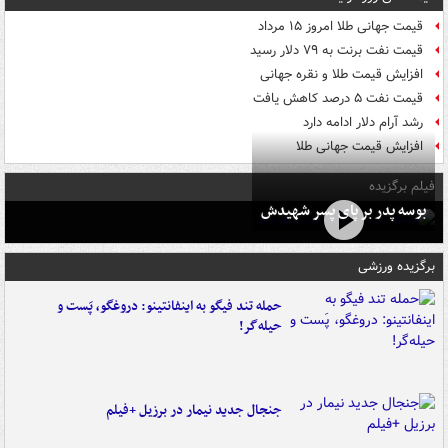
قیمت جهانی طلا امروز ۱۵ مرداد
قیمت نفت برنت به ۷۹ دلار رسید
افزایش قیمت طلا و نقره جهانی
قیمت نفت ۵ درصد کاهش یافت
رشد آرام دلار ادامه دارد
افزایش قیمت جهانی طلا
فیلم برگزیده
بوسه‌ پدر بر پای پسر شهیدش
برگزیده ورزشی
حمله تند فیگو به اینفانتینو: دروغگو، پَست‌ و
حیله‌گر!
جنجال جدید نیمار در برزیل +فیلم