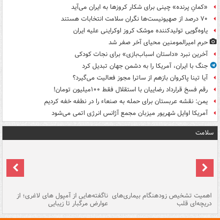
«کمانِ پرنده» چینی برای شکار کروزها به ایران می‌آید
۷۰ درصد از صهیونیست‌ها نگران سلامت انتخابات هستند
یاوه‌گویی تولیدکننده موشک کروز اوکراینی علیه ایران
حرم امیرالمومنین محیای آخر صفر شد
آخرین نبرد «داستان اسباب‌بازی» برای نجات کودکی
جنگ با ایران، آمریکا را به دشمن جهان تبدیل کرد
آیا تینا پاکروان بازهم از ساترا مجوز فعالیت می‌گیرد؟
رقم فسخ قرارداد رضاییان با استقلال فقط ۱۰۰میلیون تومان!
یمن: نقشه عربستان برای حمله به صنعاء را در نطفه خفه کردیم
آمریکا اوایل شهریور میزبان مجمع آژانس انرژی اتمی می‌شود
سلامت
اهمیت تشخیص زودهنگام بیماری‌های
ناگفته‌هایی از آمپول های لاغری؛ از
دریچه‌ای قلب
عوارض مرگبار تا زیبایی
تا