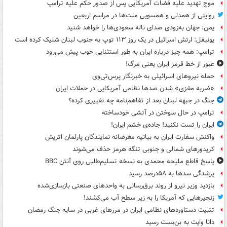
موج تهدید علیه قضات آمریکایی پس از صدور حکم علیه ترامپ
روایتی از همدلی و همسویی ملت‌ها در مراسم اربعین
یمن: جهان به‌زودی صدای ناله سعودی‌ها را خواهد شنید
یونیفل: ارتش اسرائیل در یک روز ۱۱۳ توپ به جنوب لبنان شلیک کرده است
ترامپ: همه چیز درباره ایران به طور استثنایی خوب پیش می‌رود
عبور از خط قرمز ایران یعنی مرگ!
حمله نیروهای اسرائیلی به خبرنگار پرس‌تی‌وی
«ضربه مغزی» شدن صدها نظامی آمریکایی در حملات ایران
جنگ در جبهه لبنان بعد از تفاهم‌نامه چه تغییری کرده؟
ترامپ در حال سوختن در آتشی خودساخته
ایران را تست نکنید! جاده‌ی خشم ایران!
واکنش سفارت ایران به بیانیه مغرضانه نمایندگان پارلمان اتریش
کریدورهای شمالی و جنوبی تنگه هرمز حذف می‌شوند
پاسخ قاطع ملیحه محمدی به نسخه تسلیم‌طلبی روی آنتن BBC
پرشدگی سدها به ۵۸درصد رسید
بازدید وزیر نیرو از روند برق‌رسانی به واحدهای صنعتی بازسازی‌شده
زنجیرهایی که آمریکا را به زیر سطح آب می‌کشند!
تثبیت دستاوردهای نظامی ایران در مرزهای غربی در سایه جنگ رمضان
دانا وایت به بن‌بست رسید