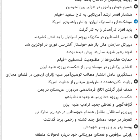
شمیم خوش رضوی در هوای بین‌الحرمین
هشدار افسر ارشد آمریکایی به کاخ سفید +فیلم
موشک‌های بالستیک ایران؛ چالش راهبردی آمریکا
باید افراد کارآمدتر را به کار گرفت
حامیان فلسطین در مکزیک پرچم اسرائیل را به آتش کشیدند
دبیرکل سازمان ملل باز هم خواستار آتش‌بس فوری در اوکراین شد
آنچه رهبر شهید سال‌ها پیش دیده بودند
حمایت هلندی‌ها از مظلومیت فلسطین +فیلم
افشای برکناری در موساد پس از شکست پروژه علیه ایران
دستگیری عامل انتشار مطالب توهین‌آمیز علیه زائران اربعین در فضای مجازی
روایت تکان‌دهنده دانش‌آموز مینابی از جنایت آمریکا
هدف قرار گرفتن اتاق‌ فرماندهی مزدوران عربستان در یمن
شکست پروژه «خاورمیانه جدید» نتانیاهو
گزافه‌گویی و لفاظی جدید ترامپ علیه ایران
پیروزی استقلال مقابل همنام خوزستانی در دیداری تدارکاتی
انفجار در حومه دمشق چند کشته و زخمی برجا گذاشت
بوسه‌ پدر بر پای پسر شهیدش
رایزنی عراقچی و همتای موریتانی خود درباره تحولات منطقه