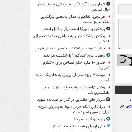
تصاویری از آیت‌الله سید مجتبی خامنه‌ای در
حال تدریس
عراقچی: تفاهم با عمان به‌معنی بازگشایی
تنگه هرمز نیست
پزشکیان: آمریکا استعمارگر و قاتل است
واکنش باشگاه خیبر به حواشی صفحات مجازی
+عکس
جزئیات جدید از نفتکش منفجر شده در هرمز
راهبرد ایران "پنتاگون" را شکست می‌دهد
صدور ۱۰ فقره حکم قصاص برای «کلثوم
اکبری»
مهلت ۳ روزه سازمان بورس به هلدینگ خلیج
فارس
وکیل ترامپ در پرونده حق‌السکوت، وزیر
دادگستری شد
سردار علی عظمایی در کنار دو فرمانده شهید
بازگشایی تنگه هرمز منوط به پذیرش شروط
ایران از سوی آمریکاست
روز خبرنگار نامبارک!
حتی اوکراین هم به ترکیه حمله کرد