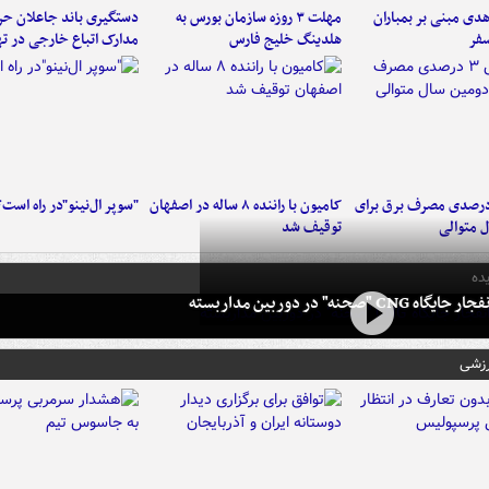
دی مبنی بر بمباران
مهلت ۳ روزه سازمان بورس به
دستگیری باند جاعلان حرف
سفر
هلدینگ خلیج فارس
مدارک اتباع خارجی در ته
هش ۳ درصدی مصرف برق برای
کامیون با راننده ۸ ساله در اصفهان
"سوپر ال‌نینو"در راه است؟
 متوالی
توقیف شد
ده
 CNG "صحنه" در دوربین مداربسته
رزشی