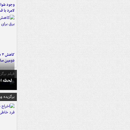
وجود شواه
لامرد با ف
کا
دومین سال
فیلم برگزی
لحظه انفجار جایگاه
برگزیده و