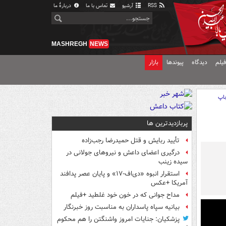
RSS
آرشیو
تماس با ما
دربارهٔ ما
MASHREGH
NEWS
یلم
دیدگاه
پیوندها
بازار
اپ
پربازدیدترین ها
تأیید ربایش و قتل حمیدرضا رجب‌زاده
درگیری اعضای داعش و نیروهای جولانی در
سیده زینب
استقرار انبوه «دی‌اف‑۱۷» و پایان عصر پدافند
آمریکا +عکس
مداح جوانی که در خون خود غلطید +فیلم
بیانیه سپاه پاسداران به مناسبت روز خبرنگار
پزشکیان: جنایات امروز واشنگتن را هم محکوم