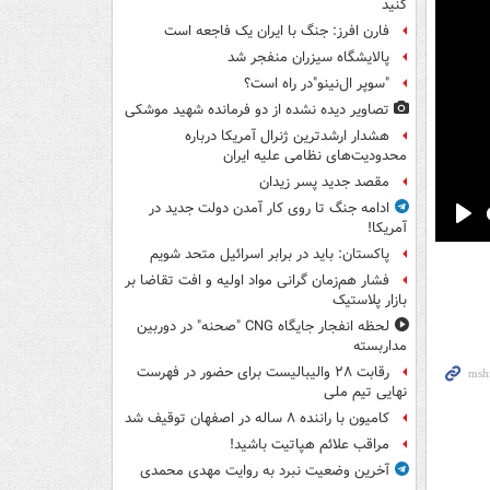
کنید
فارن افرز: جنگ با ایران یک فاجعه است
پالایشگاه سیزران منفجر شد
"سوپر ال‌نینو"در راه است؟
تصاویر دیده‌ نشده از دو فرمانده شهید موشکی
هشدار ارشدترین ژنرال آمریکا درباره
محدودیت‌های نظامی علیه ایران
مقصد جدید پسر زیدان
ادامه جنگ تا روی کار آمدن دولت جدید در
آمریکا!
Pla
پاکستان: باید در برابر اسرائیل متحد شویم
فشار هم‌زمان گرانی مواد اولیه و افت تقاضا بر
بازار پلاستیک
لحظه انفجار جایگاه CNG "صحنه" در دوربین
مداربسته
رقابت ۲۸ والیبالیست برای حضور در فهرست
نهایی تیم ملی
کامیون با راننده ۸ ساله در اصفهان توقیف شد
مراقب علائم هپاتیت باشید!
آخرین وضعیت نبرد به روایت مهدی محمدی