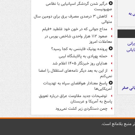
درگیر شدن گردشگر اسپانیایی با نظامی
صهیونیست
 به
کاهش ۳ درصدی مصرف برق برای دومین سال
متوالی
مداح جوانی که در خون خود غلطید +فیلم
صعود ۱۱۲ هزار واحدی شاخص بورس در
معاملات امروز
پرونده یونیک فایننس به کجا رسید؟
حمله پهپادی به پالایشگاه لیبی
هدایای روز خبرنگار ۱۴۰۵ اعلام شد
از این به بعد دیگر نامه‌های استقلال را امضا
نمی‌کنم
پاسخ معنادار هوافضای سپاه به تهدیدات
یانی صفر
آمریکایی‌ها
توضیحات جدید مقاومت عراق درباره تعویق
پاسخ به آمریکا و عربستان
چمن دستگردی زیر کشت نمی‌رود
 منبع بلامانع است.