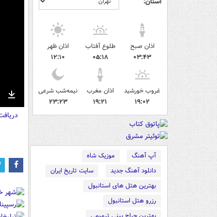
استان:
اذان صبح
طلوع آفتاب
اذان ظهر
۱۲:۱۰
۰۵:۱۸
۰۳:۴۳
غروب خورشید
اذان مغرب
نیمه‌شب شرعی
۲۳:۲۳
۱۹:۲۱
۱۹:۰۲
nter
Download
دریاف
ullscreen
آپ آهنگ
موزیک شاه
دانلود آهنگ جدید
سایت تاریخ ایران
بهترین هتل های استانبول
رزرو هتل استانبول
بهترین جراح بینی ترمیمی