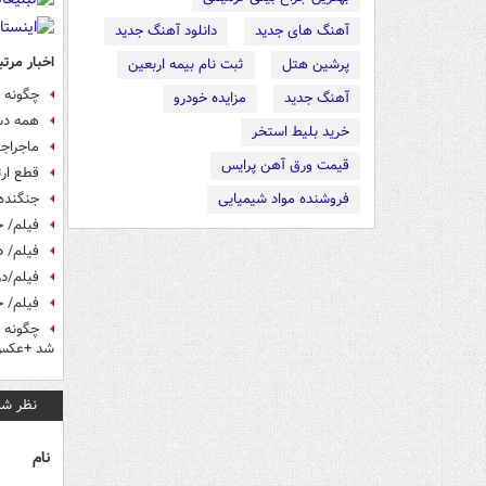
آهنگ های جدید
دانلود آهنگ جدید
اخبار مرتب
پرشین هتل
ثبت نام بیمه اربعین
چگونه ب
آهنگ جدید
مزایده خودرو
همه دس
خرید بلیط استخر
ماجراجو
قیمت ورق آهن پرایس
قطع ارت
فروشنده مواد شیمیایی
جنگنده
فیلم/ 
فیلم/ د
فیلم/د
فیلم/ 
شد +عکس
نظر شم
نام