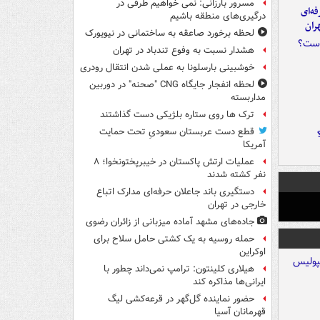
مسرور بارزانی: نمی خواهیم طرفی در
ه‌ای
درگیری‌های منطقه باشیم
ران
لحظه برخورد صاعقه به ساختمانی در نیویورک
هشدار نسبت به وفوع تندباد در تهران
خوشبینی بارسلونا به عملی شدن انتقال رودری
لحظه انفجار جایگاه CNG "صحنه" در دوربین
مداربسته
ترک ها روی ستاره بلژیکی دست گذاشتند
قطع دست عربستان سعودیِ تحت حمایت
آمریکا
عملیات ارتش پاکستان در خیبرپختونخوا؛ ۸
نفر کشته شدند
دستگیری باند جاعلان حرفه‌ای مدارک اتباع
خارجی در تهران
جاده‌های مشهد آماده میزبانی از زائران رضوی
حمله روسیه به یک کشتی حامل سلاح برای
اوکراین
هیلاری کلینتون: ترامپ نمی‌داند چطور با
ایرانی‌ها مذاکره کند
حضور نماینده گل‌گهر در قرعه‌کشی لیگ
قهرمانان آسیا