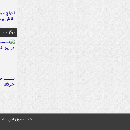
اخراج بدون
خاطی پرس
برگزیده 
نشست خبر
خبرنگار
کليه حقوق اين سايت 