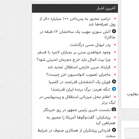
آخرین اخبار
ترامپ مجبور به پس‌دادن ۱۰۰ میلیارد دلار از
پول تعرفه‌ها شد
آتش سوزی مهیب یک ساختمان ۱۲ طبقه در
جاکارتا
پدر لیونل مسی درگذشت
وجود شواهدی مبنی بر بمباران لامرد با فسفر
چرا بیت المال باید خرج مجرمان امنیتی شود؟
قرارداد مربی خارجی استقلال تمدید شد
ماجرای تصویب کنوانسیون خزر چیست؟
فوران یک آتشفشان قدرتمند در کلمبیا
تنگه هرمز، برگ برنده ایران قدرتمند!
مریکایی بعد از ۲۷ سال دوباره مغلوب
اعلام محل میزبانی استقلال و پرسپولیس در
لیگ برتر
نشست خبری رئیس جمهور در روز خبرنگار
پزشکیان: گفت‌وگوها آمریکا را مجبور به
همراهی کرد
قدردانی پزشکیان از همکاری صنوف در شرایط
سخت