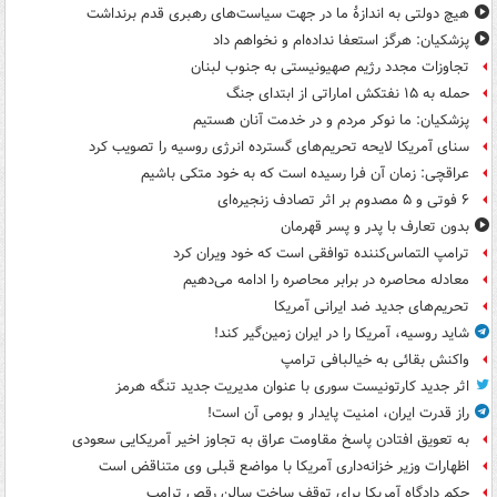
هیچ دولتی به اندازۀ ما در جهت سیاست‌های رهبری قدم برنداشت
پزشکیان: هرگز استعفا نداده‌ام و نخواهم داد
تجاوزات مجدد رژیم صهیونیستی به جنوب لبنان
حمله به ۱۵ نفتکش‌ اماراتی از ابتدای جنگ
پزشکیان: ما نوکر مردم و در خدمت آنان هستیم
سنای آمریکا لایحه تحریم‌های گسترده انرژی روسیه را تصویب کرد
عراقچی: زمان آن فرا رسیده است که به خود متکی باشیم
۶ فوتی و ۵ مصدوم بر اثر تصادف زنجیره‌ای
بدون تعارف با پدر و پسر قهرمان
ترامپ التماس‌کننده توافقی است که خود ویران کرد
معادله محاصره در برابر محاصره را ادامه می‌دهیم
تحریم‌های جدید ضد ایرانی آمریکا
شاید روسیه، آمریکا را در ایران زمین‌گیر کند!
واکنش بقائی به خیالبافی ترامپ
اثر جدید کارتونیست سوری با عنوان مدیریت جدید تنگه هرمز
راز قدرت ایران، امنیت پایدار و بومی آن است!
به تعویق افتادن پاسخ مقاومت عراق به تجاوز اخیر آمریکایی سعودی
اظهارات وزیر خزانه‌داری آمریکا با مواضع قبلی وی متناقض است
حکم دادگاه آمریکا برای توقف ساخت سالن رقص ترامپ