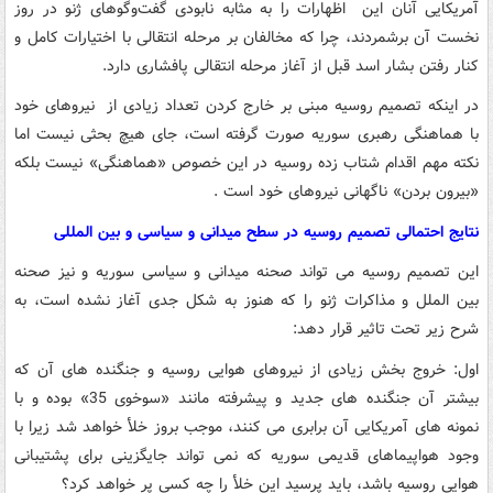
آمریکایی آنان این اظهارات را به مثابه نابودی گفت‌وگوهای ژنو در روز
نخست آن برشمردند، چرا که مخالفان بر مرحله انتقالی با اختیارات کامل و
کنار رفتن بشار اسد قبل از آغاز مرحله انتقالی پافشاری دارد.
در اینکه تصمیم روسیه مبنی بر خارج کردن تعداد زیادی از نیروهای خود
با هماهنگی رهبری سوریه صورت گرفته است، جای هیچ بحثی نیست اما
نکته مهم اقدام شتاب زده روسیه در این خصوص «هماهنگی» نیست بلکه
«بیرون بردن» ناگهانی نیروهای خود است .
نتایج احتمالی تصمیم روسیه در سطح میدانی و سیاسی و بین المللی
این تصمیم روسیه می تواند صحنه میدانی و سیاسی سوریه و نیز صحنه
بین الملل و مذاکرات ژنو را که هنوز به شکل جدی آغاز نشده است، به
شرح زیر تحت تاثیر قرار دهد:
اول: خروج بخش زیادی از نیروهای هوایی روسیه و جنگنده های آن که
بیشتر آن جنگنده های جدید و پیشرفته مانند «سوخوی 35» بوده و با
نمونه های آمریکایی آن برابری می کنند، موجب بروز خلأ خواهد شد زیرا با
وجود هواپیماهای قدیمی سوریه که نمی تواند جایگزینی برای پشتیبانی
هوایی روسیه باشد، باید پرسید این خلأ را چه کسی پر خواهد کرد؟