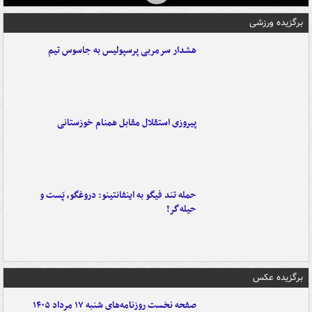
برگزیده ورزشی
هشدار سرمربی پرسپولیس به جاسوس تیم
پیروزی استقلال مقابل همنام خوزستانی
حمله تند فیگو به اینفانتینو: دروغگو، پَست‌ و
حیله‌گر!
برگزیده عکس
صفحه نخست روزنامه‌های شنبه ۱۷ مرداد ۱۴۰۵