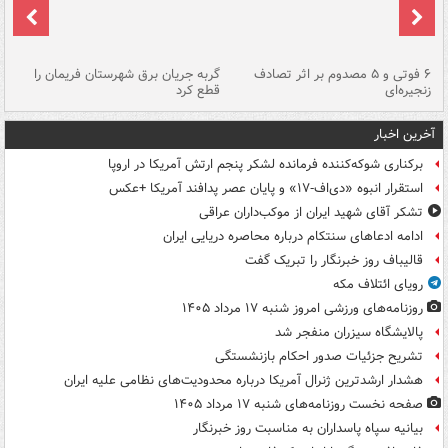
۶ فوتی و ۵ مصدوم بر اثر تصادف
گربه جریان برق شهرستان فریمان را
رگ
زنجیره‌ای
قطع کرد
آخرین اخبار
برکناری شوکه‌کننده فرمانده لشکر پنجم ارتش آمریکا در اروپا
استقرار انبوه «دی‌اف‑۱۷» و پایان عصر پدافند آمریکا +عکس
تشکر آقای شهید ایران از موکب‌داران عراقی
ادامه ادعاهای سنتکام درباره محاصره دریایی ایران
قالیباف روز خبرنگار را تبریک گفت
رویای ائتلاف مکه
روزنامه‌های ورزشی امروز ‌شنبه ۱۷ مرداد ۱۴۰۵
پالایشگاه سیزران منفجر شد
تشریح جزئیات صدور احکام بازنشستگی
هشدار ارشدترین ژنرال آمریکا درباره محدودیت‌های نظامی علیه ایران
صفحه نخست روزنامه‌های شنبه ۱۷ مرداد ۱۴۰۵
بیانیه سپاه پاسداران به مناسبت روز خبرنگار