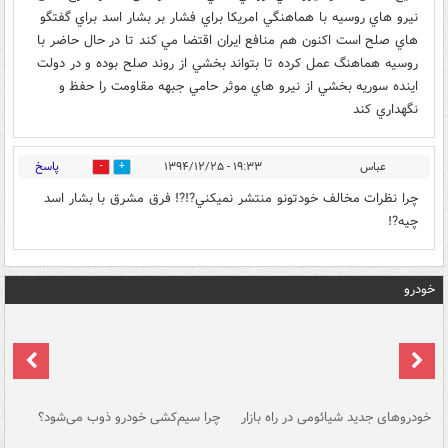
نيرو هاي روسيه با هماهنگي امريكا براي فشار بر بشار اسد براي گفتگو
هاي صلح است اكنون هم منافع ايران اقتضا مي كند تا در حال حاضر با
روسيه هماهنگ عمل كرده تا بتواند بخشي از روند صلح بوده و در دولت
اينده سوريه بخشي از نيرو هاي موثر حامي جبهه مقاومت را حفظ و
نگهداري كند
پاسخ
عباس
۱۹:۳۳ - ۱۳۹۴/۱۲/۲۵
0
0
چرا نظرات مخالف خودتونو منتشر نميکني?!?! فرق مشرق با بشار اسد
چيه?!
خودرو
خودروهای جدید شیائومی در راه بازار
چرا سیم‌کشی خودرو ذوب می‌شود؟
شو