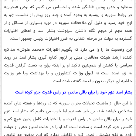
منتظره و جدی پوتین غافلگیر شده و احساس می کنیم که نوعی «بحران»
در روابط سوریه و روسیه به وجود آمده و چند روز پیش از نشست ژنو به
اوج خود رسید و دلیل آن ملاحظات سوریه در مورد بسیاری از مسائل و از
همه مهم تر مبهم نگاه داشتن سرنوشت بشار اسد و اعطای اختیارات
گسترده به دولت در مرحله انتقالی به ضرر اختیارات رئیس جمهور است.
این وضعیت ما را وا می دارد که بگوییم اظهارات «محمد علوش» مذاکره
کننده ارشد هیئت مخالفان مبنی بر لزوم کناره گیری بشار اسد در روند
سیاسی یا کشتن او همچنین تاکید او بر اینکه برای به دست گرفتن قدرت
به ژنو آمده است نه قبول وزارت کشاورزی و یا بهداشت ویا هر وزارت
حاشیه ای دیگر، بدون مقدمه گفته نشده است.
بشار اسد عزم خود را برای باقی ماندن در راس قدرت جزم کرده است
با این حال از ماهیت تحولات بحران سوریه که در روزها و هفته های آینده
مشخص خواهد شد، بی خبر هستیم اما خوب می دانیم که بشار اسد عزم
خود را برای باقی ماندن در راس قدرت و با اختیارات کامل بدون هیچ کم و
کاستی جزم کرده است و سخت است که او را در حالت امتیاز دهی از دولت
خود به نفع دشمنان تصور کرد و تفاوتی ندارد که این موضع چه نتایجی