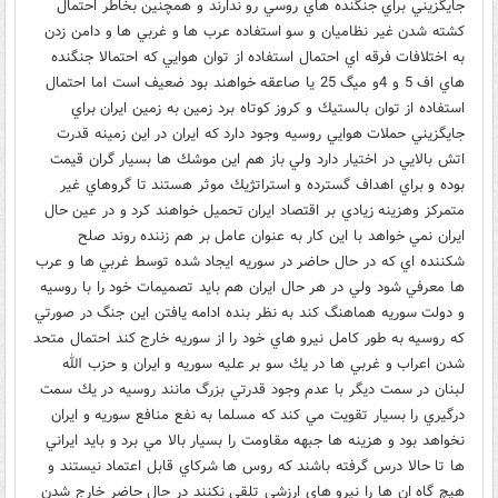
جايگزيني براي جنگنده هاي روسي رو ندارند و همچنين بخاطر احتمال
كشته شدن غير نظاميان و سو استفاده عرب ها و غربي ها و دامن زدن
به اختلافات فرقه اي احتمال استفاده از توان هوايي كه احتمالا جنگنده
هاي اف 5 و 4و ميگ 25 يا صاعقه خواهند بود ضعيف است اما احتمال
استفاده از توان بالستيك و كروز كوتاه برد زمين به زمين ايران براي
جايگزيني حملات هوايي روسيه وجود دارد كه ايران در اين زمينه قدرت
اتش بالايي در اختيار دارد ولي باز هم اين موشك ها بسيار گران قيمت
بوده و براي اهداف گسترده و استراتژيك موثر هستند تا گروهاي غير
متمركز وهزينه زيادي بر اقتصاد ايران تحميل خواهند كرد و در عين حال
ايران نمي خواهد با اين كار به عنوان عامل بر هم زننده روند صلح
شكننده اي كه در حال حاضر در سوريه ايجاد شده توسط غربي ها و عرب
ها معرفي شود ولي در هر حال ايران هم بايد تصميمات خود را با روسيه
و دولت سوريه هماهنگ كند به نظر بنده ادامه يافتن اين جنگ در صورتي
كه روسيه به طور كامل نيرو هاي خود را از سوريه خارج كند احتمال متحد
شدن اعراب و غربي ها در يك سو بر عليه سوريه و ايران و حزب الله
لبنان در سمت ديگر با عدم وجود قدرتي بزرگ مانند روسيه در يك سمت
درگيري را بسيار تقويت مي كند كه مسلما به نفع منافع سوريه و ايران
نخواهد بود و هزينه ها جبهه مقاومت را بسيار بالا مي برد و بايد ايراني
ها تا حالا درس گرفته باشند كه روس ها شركاي قابل اعتماد نيستند و
هيچ گاه ان ها را نيرو هاي ارزشي تلقي نكنند در حال حاضر خارج شدن