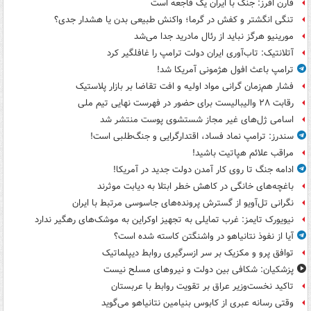
فارن افرز: جنگ با ایران یک فاجعه است
تنگی انگشتر و کفش در گرما؛ واکنش طبیعی بدن یا هشدار جدی؟
مورینیو هرگز نباید از رئال مادرید جدا می‌شد
آتلانتیک: تاب‌آوری ایران دولت ترامپ را غافلگیر کرد
ترامپ باعث افول هژمونی آمریکا شد!
فشار هم‌زمان گرانی مواد اولیه و افت تقاضا بر بازار پلاستیک
رقابت ۲۸ والیبالیست برای حضور در فهرست نهایی تیم ملی
اسامی ژل‌های غیر مجاز شستشوی پوست منتشر شد
سندرز: ترامپ نماد فساد، اقتدارگرایی و جنگ‌طلبی است!
مراقب علائم هپاتیت باشید!
ادامه جنگ تا روی کار آمدن دولت جدید در آمریکا!
باغچه‌های خانگی در کاهش خطر ابتلا به دیابت موثرند
نگرانی تل‌آویو از گسترش پرونده‌های جاسوسی مرتبط با ایران
نیویورک تایمز: غرب تمایلی به تجهیز اوکراین به موشک‌های رهگیر ندارد
آیا از نفوذ نتانیاهو در واشنگتن کاسته شده است؟
توافق پرو و مکزیک بر سر ازسرگیری روابط دیپلماتیک
پزشکیان: شکافی بین دولت و نیروهای مسلح نیست
تاکید نخست‌وزیر عراق بر تقویت روابط با عربستان
وقتی رسانه عبری از کابوس بنیامین نتانیاهو می‌گوید