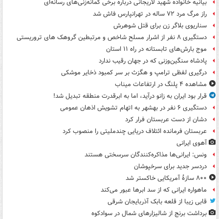
بیانیه خانواده شهید لاریجانی درباره برخی گمانه‌زنی‌های رسانه‌ای
راز مرگ مرد ۷۲ ساله در تهرانپارس فاش شد
سناریوی بلاگر زن برای قتل شوهرش
دستگیری ۸ نفر از اشرار مسلح شاخص و مرتبطین گروهک های تروریستی
موج بارش‌های تابستانه در راه ۱۱ استان
پادشاه سنگین‌وزنی که در جهان رقیب ندارد
درگیری لفظی ترامپ و هگزث بر سر کمبود ذخایر موشکی
مشاهده ۴ پلنگ در ارتفاعات میناب
قرار بود ایران به زانو درآید، اما به ابرقدرت منطقه تبدیل شد!
دستگیری ۶ نفر در بهشهر به اتهام تشویش اذهان عمومی
دشان از دست عربستان فرار کرد
عربستان فرمانده ائتلاف دریایی چندملیتی را منصوب کرد
آهوی ایرانی
ونس: ایرانی‌ها مذاکره‌کنندگان سرسختی هستند
دردسر جدید برای سرخپوشان
۸۰۰ سازۀ آمریکایی خاکستر شد
ماهواره ایرانی که از سد ابرها عبور می‌کند
قابی زیبا از قلعه بابک آذربایجان شرقی
برداشت برنج از شالیزارهای شمال در سوادکوه