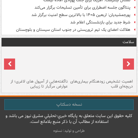
نشنال اینترست: آمریکا برای جنگ پهپادی آماده نیست
پنتاگون جلسه اضطراری برای تأمین تسلیحات برگزار می‌کند
پورجمشیدیان: اربعین ۱۴۰۵ با بالاترین سطح امنیت برگزار شد
شرط جدید برای بازنشستگی اعلام شد
هلاکت اعضای یک تیم تروریستی در جنوب استان سیستان و بلوچستان
سلامت
اهمیت تشخیص زودهنگام بیماری‌های
ناگفته‌هایی از آمپول های لاغری؛ از
دریچه‌ای قلب
عوارض مرگبار تا زیبایی
تا
نسخه دسکتاپ
کليه حقوق اين سايت متعلق به پایگاه خبري-تحليلي مشرق نيوز می باشد و
استفاده از مطالب آن با ذکر منبع بلامانع است.
طراحی و تولید: نستوه