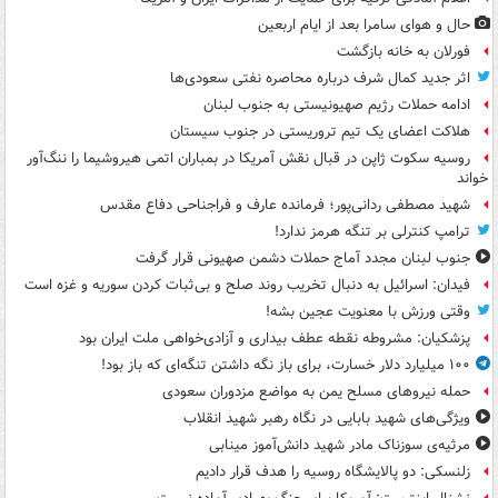
حال و هوای سامرا بعد از ایام اربعین
فورلان به خانه بازگشت
اثر جدید کمال شرف درباره محاصره نفتی سعودی‌ها
ادامه حملات رژیم صهیونیستی به جنوب لبنان
هلاکت اعضای یک تیم تروریستی در جنوب سیستان
روسیه سکوت ژاپن در قبال نقش آمریکا در بمباران اتمی هیروشیما را ننگ‌آور
خواند
شهید مصطفی ردانی‌پور؛ فرمانده عارف و فراجناحی دفاع مقدس
ترامپ کنترلی بر تنگه هرمز ندارد!
جنوب لبنان مجدد آماج حملات دشمن صهیونی قرار گرفت
فیدان: اسرائیل به دنبال تخریب روند صلح و بی‌ثبات کردن سوریه و غزه است
وقتی ورزش با معنویت عجین بشه!
پزشکیان: مشروطه نقطه عطف بیداری و آزادی‌خواهی ملت ایران بود
۱۰۰ میلیارد دلار خسارت، برای باز نگه داشتن تنگه‌ای که باز بود!
حمله نیروهای مسلح یمن به مواضع مزدوران سعودی
ویژگی‌های شهید بابایی در نگاه رهبر شهید انقلاب
مرثیه‌ی سوزناک مادر شهید دانش‌آموز مینابی
زلنسکی: دو پالایشگاه روسیه را هدف قرار دادیم