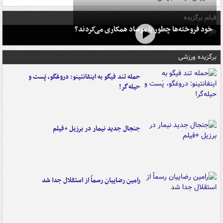
فیلم برگزیده
خود فروخته‌ها چطور با موساد همکاری می‌کردند؟
برگزیده ورزشی
حمله تند فیگو به اینفانتینو: دروغگو، پَست‌ و
حیله‌گر!
جنجال جدید نیمار در برزیل +فیلم
رامین رضاییان رسماً از استقلال جدا شد