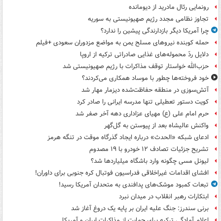
رونمایی رئال مادرید از دیومانده
تجاوز نظامی مجدد رژیم صهیونیستی به سوریه
چرا آمریکا دیگر بازدارندگی پیشین را ندارد؟
حمله کوبنده نیروهای مسلح یمن به مواضع مزدوران سعودی +فیلم
دلایل ردّ محموله‌های غذایی صادراتی ترکیه از اروپا
حزب‌الله خواستار توقف مذاکرات با رژیم صهیونیستی شد
خود فروخته‌ها چطور با موساد همکاری می‌کردند؟
آتش‌سوزی در منطقه حفاظت‌شده دیزمار مهار شد
کویت دستور تعطیلی تنها مدرسه ایرانی را صادر کرد
حرم امام علی (ع) مهیای عزاداری دهه آخر صفر شد
واکنش عالیشاه بعد از پیوستن به گل‌گهر
ادعای شبکه «الحدث» درباره ایجاد گذرگاه موقت در تنگه هرمز
تشریح جزئیات تصادف ۱۲ خودرو با ۱۹ مصدوم
لیونل مسی چگونه وارد باشگاه میلیاردها شد؟
افشای اقدامات غیراخلاقی فدراسیون فوتبال کره جنوبی برای داوران!
تبعات کمبود موشک‌های پدافندی به متحدان آمریکا رسید!
ابتکارات رهبر انقلاب در میدان نبرد
برنی سندرز: جنگ علیه ایران بر پایه یک دروغ آغاز شد
اعلام آمادگی ترکیه برای حمایت از مذاکرات ایران و آمریکا