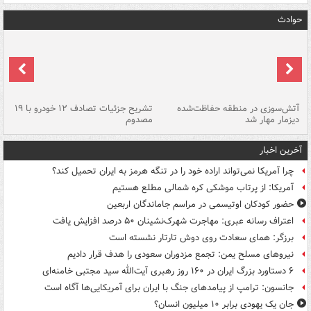
حوادث
تصادف مرگبار در محور اهواز–شوش ۲
آتش‌سوزی در منطقه حفاظت‌شده
تشریح جزئیات تصادف ۱۲ خودرو با ۱۹
پا
دیزمار مهار شد
مصدوم
آخرین اخبار
چرا آمریکا نمی‌تواند اراده خود را در تنگه هرمز به ایران تحمیل کند؟
آمریکا: از پرتاب موشکی کره شمالی مطلع هستیم
حضور کودکان اوتیسمی در مراسم جاماندگان اربعین
اعتراف رسانه عبری: مهاجرت شهرک‌نشینان ۵۰ درصد افزایش یافت
برزگر: همای سعادت روی دوش تارتار نشسته است
نیروهای مسلح یمن: تجمع مزدوران سعودی را هدف قرار دادیم
۶ دستاورد بزرگ ایران در ۱۶۰ روز رهبری آیت‌الله سید مجتبی خامنه‌ای
جانسون: ترامپ از پیامدهای جنگ با ایران برای آمریکایی‌ها آگاه است
جان یک یهودی برابر ۱۰ میلیون انسان؟