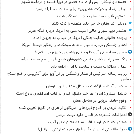
خدمه ناو لینکلن: پس از ۸ ماه حضور در دریا خسته و درمانده‌ شدیم
توافق بغداد و شرکت «شورون» برای احداث خط لوله بصره
۴ متهم قتل حمیدرضا رجب‌زاده دستگیر شدند
ولایتی: نیروهای خارجی باید منطقه را ترک کنند
هشدار دبیر شورای عالی امنیت ملی به امریکا درباره تنگه هرمز
پرونده حقوقی جنایت جنگی آمریکا در میناب به جریان افتاد
ادعای زلنسکی درباره تامین ماهانه موشک‌های رهگیر توسط آمریکا
خطای محاسباتی آمریکا و برتری راهبردی جمهوری اسلامی!
زنگ خطر پایان ذخایر دفاعی کشورهای خلیج فارس هم به صدا درآمد
عمان: مذاکرات مثبت و سازنده با ایران ادامه دارد
روایت رسانه اسرائیلی از فشار واشنگتن بر تل‌آویو برای آتش‌بس و خلع سلاح
حماس
سکه در آستانه بازگشت به کانال ۱۸۸ میلیون تومان
دریادار سیاری: امروز هر خبر دقیق، تیری بر قلب امپراطوری دروغ است
وقوع حادثه دریایی در ساحل عمان
تاکید الزیدی بر خروج نیروهای آمریکایی از عراق در تاریخ تعیین شده
اعتراضات گسترده در آلمان علیه دولت مرتس
هشدار کانادا درباره عواقب تعرفه ۵۰ درصدی آمریکا
نفوذ اطلاعاتی ایران در یگان فوق محرمانه ارتش اسرائیل!