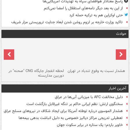
پاسخ معنادار هوافضای سپاه به تهدیدات آمریکایی‌ها
از این به بعد دیگر نامه‌های استقلال را امضا نمی‌کنم
حتی اوکراین هم به ترکیه حمله کرد
تاکید وزارت خارجه بر لزوم روشن شدن ابعاد جنایت تروریستی مزار شریف
حوادث
ای
هشدار نسبت به وفوع تندباد در تهران
لحظه انفجار جایگاه CNG "صحنه" در
دس
دوربین مداربسته
ات
آخرین اخبار
دلیل مخالفت AFC با میزبانی آبی‌ها در عراق
سخنگوی ارتش: نظم ایرانی حاکم بر تنگه غیرقابل بازگشت است
هشدار الموسوی درباره توطئه آمریکا برای ایجاد شکاف در نیروهای مسلح عراق
تعطیلی تدریجی مراکز دیالیز خصوصی به دلیل انباشت بدهی بیمه‌ها
خاویر باردم؛ یک ستاره در برابر سکوت جهان