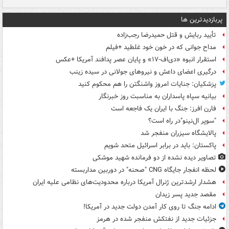
پربازدیدترین ها
تأیید ربایش و قتل حمیدرضا رجب‌زاده
مداح جوانی که در خون خود غلطید +فیلم
استقرار انبوه «دی‌اف‑۱۷» و پایان عصر پدافند آمریکا +عکس
درگیری اعضای داعش و نیروهای جولانی در سیده زینب
پزشکیان: جنایات امروز واشنگتن را هم محکوم کنید
بیانیه سپاه پاسداران به مناسبت روز خبرنگار
فارن افرز: جنگ با ایران یک فاجعه است
"سوپر ال‌نینو"در راه است؟
پالایشگاه سیزران منفجر شد
پاکستان: باید در برابر اسرائیل متحد شویم
تصاویر دیده‌ نشده از دو فرمانده شهید موشکی
لحظه انفجار جایگاه CNG "صحنه" در دوربین مداربسته
هشدار ارشدترین ژنرال آمریکا درباره محدودیت‌های نظامی علیه ایران
مقصد جدید پسر زیدان
ادامه جنگ تا روی کار آمدن دولت جدید در آمریکا!
جزئیات جدید از نفتکش منفجر شده در هرمز