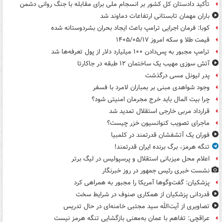
تأکید دادستان کل کشور بر انسجام ملی برای مقابله با جنگ روانی دشمن
باران مهمان تابستانی ارتفاعات دماوند شد
کوبا: فرمان اجرایی ترامپ باعث ایجاد بحران بشردوستانه شده
قیمت طلا و سکه امروز ۱۴۰۵/۰۵/۱۷
ترامپ مجبور به پس‌دادن ۱۰۰ میلیارد دلار از پول تعرفه‌ها شد
آتش سوزی مهیب یک ساختمان ۱۲ طبقه در جاکارتا
پدر لیونل مسی درگذشت
وجود شواهدی مبنی بر بمباران لامرد با فسفر
چرا بیت المال باید خرج مجرمان امنیتی شود؟
قرارداد مربی خارجی استقلال تمدید شد
ماجرای تصویب کنوانسیون خزر چیست؟
فوران یک آتشفشان قدرتمند در کلمبیا
تنگه هرمز، برگ برنده ایران قدرتمند!
اعلام محل میزبانی استقلال و پرسپولیس در لیگ برتر
نشست خبری رئیس جمهور در روز خبرنگار
پزشکیان: گفت‌وگوها آمریکا را مجبور به همراهی کرد
قدردانی پزشکیان از همکاری صنوف در شرایط سخت
تصاویری از آیت‌الله سید مجتبی خامنه‌ای در حال تدریس
عراقچی: تفاهم با عمان به‌معنی بازگشایی تنگه هرمز نیست