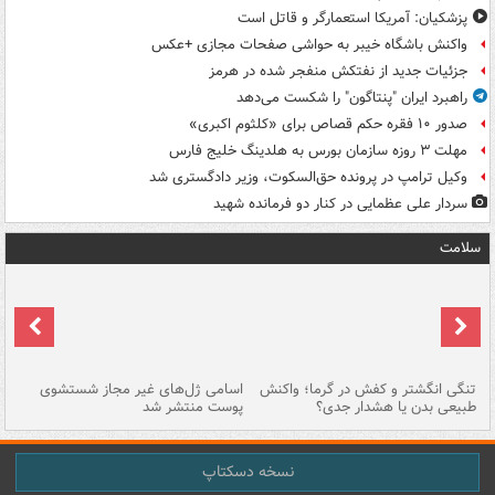
پزشکیان: آمریکا استعمارگر و قاتل است
واکنش باشگاه خیبر به حواشی صفحات مجازی +عکس
جزئیات جدید از نفتکش منفجر شده در هرمز
راهبرد ایران "پنتاگون" را شکست می‌دهد
صدور ۱۰ فقره حکم قصاص برای «کلثوم اکبری»
مهلت ۳ روزه سازمان بورس به هلدینگ خلیج فارس
وکیل ترامپ در پرونده حق‌السکوت، وزیر دادگستری شد
سردار علی عظمایی در کنار دو فرمانده شهید
سلامت
تنگی انگشتر و کفش در گرما؛ واکنش
اسامی ژل‌های غیر مجاز شستشوی
مر
طبیعی بدن یا هشدار جدی؟
پوست منتشر شد
نسخه دسکتاپ