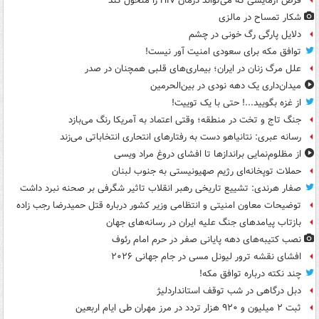
قرص آزمایشی که می‌تواند درمان HIV را متحول کند
شکار تمساح در مالزی
دلایل پارگی رگ خونی در چشم
توافق مکه برای سعودی امنیت آور نیست!
علل مرگ زنان در ایران؛ بیماری‌های قلبی همچنان در صدر
میدان‌داری یک دهه نودی در بین‌الحرمین
از غزه بگویید...! حتی با یک توییت!
جنگ تاج و تخت در منطقه؛ وقتی اعتماد به آمریکا رنگ می‌بازد
رسانه عبری: نتانیاهو دست به رفتارهای انتحاری انتخاباتی می‌زند
از مظلوم‌نمایی براندازها تا افشای دروغ مراد ویسی
حملات توپخانه‌ای رژیم صهیونیستی به جنوب لبنان
صفار هرندی: تشییع تاریخی رهبر انقلاب تاثیر شگرفی بر صحنه نبرد داشت
توضیحات معاون امنیتی و انتظامی وزیر کشور درباره قتل حمیدرضا رجب زاده
بازتاب پیامدهای جنگ علیه ایران در رسانه‌های جهان
نصب کتیبه‌های دهه پایانی صفر در حرم امام رئوف
افشای نقشه ترور لیونل مسی در جام جهانی ۲۰۲۶
چند نکته درباره توافق مکه!
دبل درگاهی در شب توقف استانداردلیژ
ثبت ۲ میلیون و ۹۲۰ هزار تردد در مرز مهران طی ایام اربعین