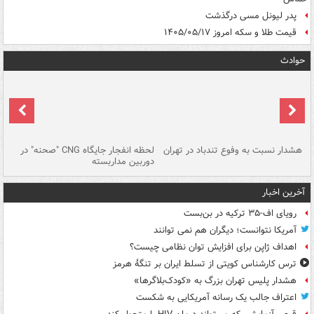
پدر لیونل مسی درگذشت
قیمت طلا و سکه امروز ۱۴۰۵/۰۵/۱۷
حوادث
ای
هشدار نسبت به وفوع تندباد در تهران
لحظه انفجار جایگاه CNG "صحنه" در
دس
دوربین مداربسته
ات
آخرین اخبار
رویای اف-۳۵ ترکیه در بن‌بست
آمریکا نتوانست؛ دیگران هم نمی توانند
اهداف ژاپن برای افزایش توان نظامی چیست؟
ترس کارشناس کویتی از تسلط ایران بر تنگۀ هرمز
هشدار پلیس تهران بزرگ به «کودک‌بلاگرها»
اعتراف جالب یک رسانه آمریکایی به شکست