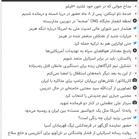
مداح جوانی که در خون خود غلتید +فیلم
خدمه ناو لینکلن: پس از ۸ ماه حضور در دریا خسته و درمانده‌ شدیم
لحظه انفجار جایگاه CNG "صحنه" در دوربین مداربسته
هشدار دبیر شورای عالی امنیت ملی به امریکا درباره تنگه هرمز
جزئیات جدید از نفتکش منفجر شده در هرمز
حتی اوکراین هم به ترکیه حمله کرد
پاسخ معنادار هوافضای سپاه به تهدیدات آمریکایی‌ها
پاکستان: باید در برابر اسرائیل متحد شویم
تشکیل تیم کارآگاهان زبده برای دستگیری عاملان قتل رجب‌زاده
از این به بعد دیگر نامه‌های استقلال را امضا نمی‌کنم
کاریکاتور/ تلاش‌های بی‌پایان ترامپ برای مذاکره با ایران
تصاویری از آیت‌الله سید مجتبی خامنه‌ای در حال تدریس
مجتبی جباری تیم جدیدش را انتخاب کرد
سردار علی عظمایی در کنار دو فرمانده شهید
پانه‌تا: آمریکا مثل یک «بوکسور مست» بین ایران و روسیه می‌دود
حدس بزنید ایران چه رنگی است؟
حضور نماینده گل‌گهر در قرعه‌کشی لیگ قهرمانان آسیا
روایت رسانه اسرائیلی از فشار واشنگتن بر تل‌آویو برای آتش‌بس و خلع سلاح
حماس