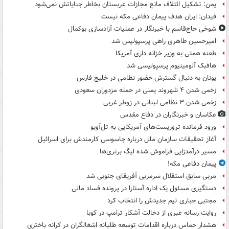
یمن: تشکیل ائتلاف مانع مجازات عربستان بخاطر جنایاتش نمی‌شود
فیدان: ایران هدف پیمان دفاعی مکه نیست
شوخی حاج‌قاسم با خبرنگار در عملیات آزادسازی بوکمال
امیرحسین طاهری راهی پرسپولیس شد
طعنه همتی به وزیر خزانه داری آمریکا
هافبک آلومینیوم پرسپولیسی شد
یونان به دنبال گسترش حضور نظامی در خلیج فارس
زخمی شدن ۴ شهروند یمنی در حمله مزدوران سعودی
زخمی شدن ۳ نظامی لبنانی در زوطر غربی
عکاسان و خبرنگاران در دفاع مقدس
ورود فرمانده تروریست‌های آمریکایی به تل‌آویو
آغاز تحقیقات سازمان ملل درباره جاسوسی کارمندش برای اسرائیل
مسیر درآمدزایی فراموش شده لیگ برتری‌ها
پیمان دفاعی مکه!
مربی سابق استقلال سرمربی آفریقای جنوبی شد
دستگیری مسئول یک اداره آستارا در پرونده فساد مالی
مجتبی جباری تیم جدیدش را انتخاب کرد
روایت رسانه عبری از دخالت آشکار ترامپ در کوبا
هشدار حماس درباره اقدامات توسعه طلبانه اشغالگران در کرانه باختری