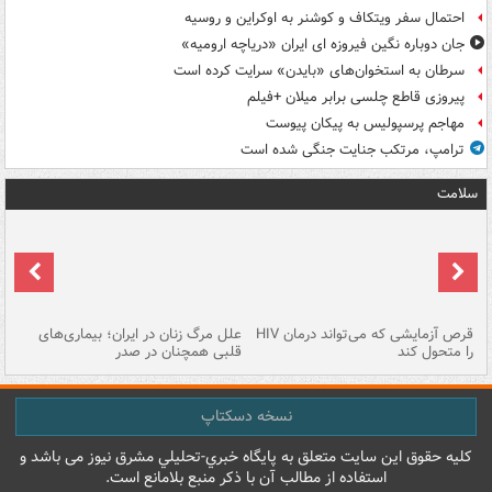
احتمال سفر ویتکاف و کوشنر به اوکراین و روسیه
جان دوباره نگین فیروزه ای ایران «دریاچه ارومیه»
سرطان به استخوان‌های «بایدن» سرایت کرده است
پیروزی قاطع چلسی برابر میلان +فیلم
مهاجم پرسپولیس به پیکان پیوست
ترامپ، مرتکب جنایت جنگی شده است
سلامت
ر
قرص آزمایشی که می‌تواند درمان HIV
علل مرگ زنان در ایران؛ بیماری‌های
تن
را متحول کند
قلبی همچنان در صدر
طب
نسخه دسکتاپ
کليه حقوق اين سايت متعلق به پایگاه خبري-تحليلي مشرق نيوز می باشد و
استفاده از مطالب آن با ذکر منبع بلامانع است.