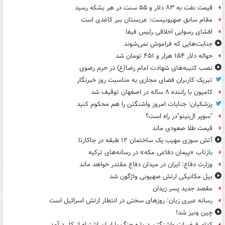
قیمت نفت به ۸۳ دلار و ۵۵ سنت در هر بشکه رسید
مقام سابق صهیونیست: عربستان ببر کاغذی است
افشای رسوایی اخلاقی رئیس فیفا
جنایت‌هایی که فراموش نمی‌شوند
حواله دلار ۱۵۴ هزار و ۴۵۱ تومان شد
نصب کتیبه‌های شهادت امام رضا(ع) در حرم رضوی
تبریک کاربران فضای مجازی به مناسبت روز خبرنگار
کامیون با راننده ۸ ساله در اصفهان توقیف شد
پزشکیان: جنایات امروز واشنگتن را هم محکوم کنید
"سوپر ال‌نینو"در راه است؟
قیمت طلا صعودی ماند
آتش سوزی مهیب یک ساختمان ۱۲ طبقه در جاکارتا
بازتاب «پیمان دفاعی مکه» در رسانه‌های ترکیه
وزارت دفاع: ایران در میدان دفاع مقتدر خواهد ماند
بیل مکانیکی ارتش صهیونی واژگون شد
مقصد جدید پسر زیدان
رسانه عبری زبان: روزهای سختی در انتظار ارتش اسرائیل است
چین ونیز شد!
کدام فرضیات واشنگتن درباره جنگ با ایران اشتباه از کار درآمد