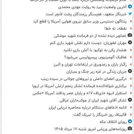
آخرین وضعیت نبرد به روایت مهدی محمدی
خبرنگار متعهد، هم‌سنگر رزمندگان پشت لانچر است
پنتاگون دسترسی وزیر سابق نیروی هوایی آمریکا را قطع کرد
نقطه، ته خط!
تصاویر دیده‌ نشده از دو فرمانده شهید موشکی
مهران غفوریان: دوست دارم نقش شهید بازی کنم
هشدار پکن به توکیو: با آتش بازی نکنید
هافبک آلومینیوم، پرسپولیسی می‌شود؟
رگبار باران و رعدوبرق در ارتفاعات تهران و البرز
جریان زندگی در غزه زیر جنگ و بمباران
درگیری اعضای داعش و نیروهای جولانی در سیده زینب
برکناری شوکه‌کننده فرمانده لشکر پنجم ارتش آمریکا در اروپا
استقرار انبوه «دی‌اف‑۱۷» و پایان عصر پدافند آمریکا +عکس
تشکر آقای شهید ایران از موکب‌داران عراقی
ادامه ادعاهای سنتکام درباره محاصره دریایی ایران
قالیباف روز خبرنگار را تبریک گفت
رویای ائتلاف مکه
روزنامه‌های ورزشی امروز ‌شنبه ۱۷ مرداد ۱۴۰۵