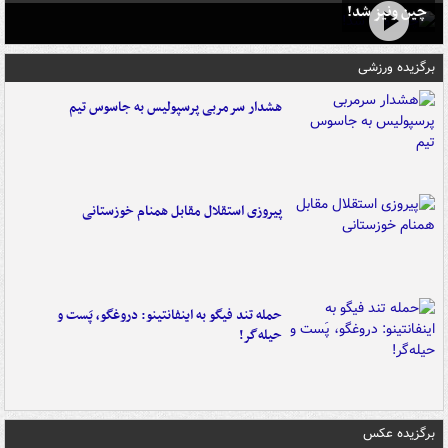
چین ونیز شد!
برگزیده ورزشی
هشدار سرمربی پرسپولیس به جاسوس تیم
پیروزی استقلال مقابل همنام خوزستانی
حمله تند فیگو به اینفانتینو: دروغگو، پَست‌ و
حیله‌گر!
برگزیده عکس