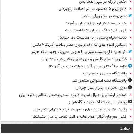
انفجار بزرگ در شهر المخا یمن
۶ فوتی و ۵ مصدوم بر اثر تصادف زنجیره‌ای
ماموریت در حال پایان است!
ادعای بسنت درباره توافق ایران و آمریکا
فارن افرز: جنگ با ایران یک فاجعه است
بیانیه سپاه پاسداران به مناسبت روز خبرنگار
استقرار انبوه «دی‌اف‑۱۷» و پایان عصر پدافند آمریکا +عکس
اثر جدید کارتونیست سوری با عنوان مدیریت جدید تنگه هرمز
درگیری اعضای داعش و نیروهای جولانی در سیده زینب
ادامه جنگ تا روی کار آمدن دولت جدید در آمریکا!
پالایشگاه سیزران منفجر شد
پالایشگاه نفت اسلواکی منفجر شد
بدون تعارف با پدر و پسر قهرمان
هشدار ارشدترین ژنرال آمریکا درباره محدودیت‌های نظامی علیه ایران
رونمایی از مختصات جدید تنگۀ هرمز
رقابت ۲۸ والیبالیست برای حضور در فهرست نهایی تیم ملی
فشار هم‌زمان گرانی مواد اولیه و افت تقاضا بر بازار پلاستیک
حوادث