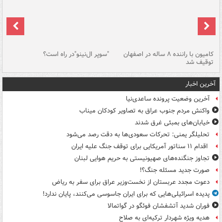
۱ خودرو با ۱۹
کامیون با راننده ۸ ساله در اصفهان
"سوپر ال‌نینو"در راه است؟
رگ
توقیف شد
ته
آخرین اخبار
آخرین وضعیت پرونده ساعدی‌نیا
واکنش مردم جنوب عراق به تصاویر کودکان میناب
خیابان‌های بمبئی غرق شدند
تحلیلگر یمنی: تحرکات سعودی‌ها به دقت رصد می‌شود
اقدام ۱۱ سناتور آمریکایی برای توقف جنگ علیه ایران
تجاوز جنگنده‌های صهیونیستی به حریم هوایی لبنان
صورت جدید مسئله جنگ؟!
دعوت مجدد عربستان از نخست‌وزیر عراق برای سفر به ریاض
پدیده اسرائیلی‌هایی که برای ایران جاسوسی می‌کنند، پایان ندارد!
فوران شدید آتشفشان فوئگو در گواتمالا
هدیه ویژه شهردار ترکیه‌ای به صلاح