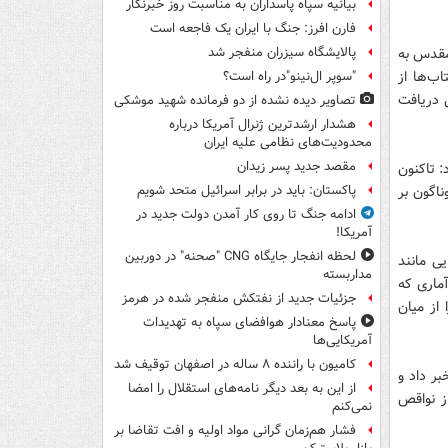
بیانیه سپاه پاسداران به مناسبت روز خبرنگار
فارن افرز: جنگ با ایران یک فاجعه است
 دفاع مقدس به
پالایشگاه سیزران منفجر شد
ب‌ها از
"سوپر ال‌نینو"در راه است؟
ل دریافت
تصاویر دیده‌ نشده از دو فرمانده شهید موشکی
هشدار ارشدترین ژنرال آمریکا درباره
محدودیت‌های نظامی علیه ایران
مقصد جدید پسر زیدان
: تاکنون
ناگون بر
پاکستان: باید در برابر اسرائیل متحد شویم
ادامه جنگ تا روی کار آمدن دولت جدید در
آمریکا!
لحظه انفجار جایگاه CNG "صحنه" در دوربین
یی مانند
مداربسته
ماری که
جزئیات جدید از نفتکش منفجر شده در هرمز
از میان
پاسخ معنادار هوافضای سپاه به تهدیدات
آمریکایی‌ها
کامیون با راننده ۸ ساله در اصفهان توقیف شد
بر داد و
از این به بعد دیگر نامه‌های استقلال را امضا
ز نواقص
نمی‌کنم
فشار هم‌زمان گرانی مواد اولیه و افت تقاضا بر