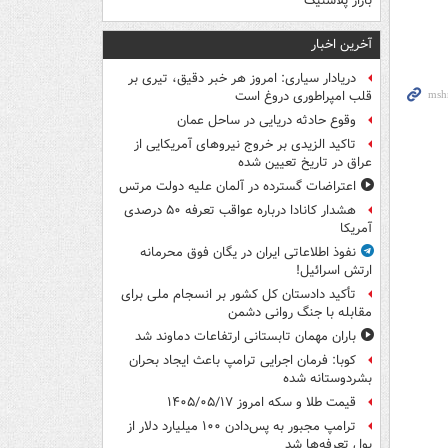
بازار پلاستیک
آخرین اخبار
دریادار سیاری: امروز هر خبر دقیق، تیری بر
قلب امپراطوری دروغ است
وقوع حادثه دریایی در ساحل عمان
تاکید الزیدی بر خروج نیروهای آمریکایی از
عراق در تاریخ تعیین شده
اعتراضات گسترده در آلمان علیه دولت مرتس
هشدار کانادا درباره عواقب تعرفه ۵۰ درصدی
آمریکا
نفوذ اطلاعاتی ایران در یگان فوق محرمانه
ارتش اسرائیل!
تأکید دادستان کل کشور بر انسجام ملی برای
مقابله با جنگ روانی دشمن
باران مهمان تابستانی ارتفاعات دماوند شد
کوبا: فرمان اجرایی ترامپ باعث ایجاد بحران
بشردوستانه شده
قیمت طلا و سکه امروز ۱۴۰۵/۰۵/۱۷
ترامپ مجبور به پس‌دادن ۱۰۰ میلیارد دلار از
پول تعرفه‌ها شد