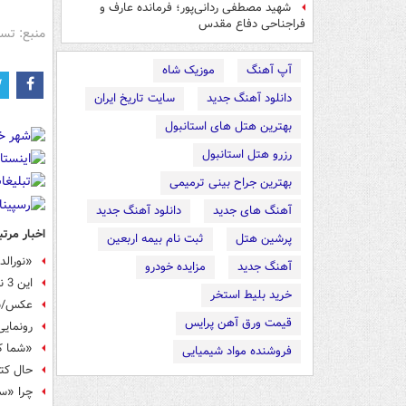
شهید مصطفی ردانی‌پور؛ فرمانده عارف و
فراجناحی دفاع مقدس
منبع: تس
آپ آهنگ
موزیک شاه
دانلود آهنگ جدید
سایت تاریخ ایران
بهترین هتل های استانبول
رزرو هتل استانبول
بهترین جراح بینی ترمیمی
آهنگ های جدید
دانلود آهنگ جدید
اخبار مرتب
پرشین هتل
ثبت نام بیمه اربعین
«نورالد
آهنگ جدید
مزایده خودرو
این 3 نفر تا «یک ماه» دیگر زنده‌اند!
خرید بلیط استخر
عکس/س
قیمت ورق آهن پرایس
رونمایی
«شما ک
فروشنده مواد شیمیایی
حال کتاب‌
چرا «س