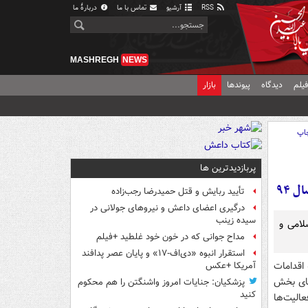
RSS
آرشیو
تماس با ما
دربارهٔ ما
MASHREGH
NEWS
یلم
دیدگاه
پیوندها
بازار
اپ
پربازدیدترین ها
تأیید ربایش و قتل حمیدرضا رجب‌زاده
درگیری اعضای داعش و نیروهای جولانی در
سیده زینب
اب اسلامی و
مداح جوانی که در خون خود غلطید +فیلم
استقرار انبوه «دی‌اف‑۱۷» و پایان عصر پدافند
 اقدامات
آمریکا +عکس
 یکی از فعالیت‌های بخش
پزشکیان: جنایات امروز واشنگتن را هم محکوم
کنید
الیت‌ها