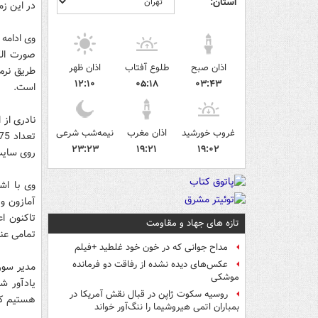
استان:
در این زم
صورت الک
اذان صبح
طلوع آفتاب
اذان ظهر
طریق نرم‌
۱۲:۱۰
۰۵:۱۸
۰۳:۴۳
است.
نادری از 
غروب خورشید
اذان مغرب
نیمه‌شب شرعی
۲۳:۲۳
۱۹:۲۱
۱۹:۰۲
روی سایت 
وی با اشا
آمازون و
تاکنون ا
تازه های جهاد و مقاومت
تمامی عنا
مداح جوانی که در خون خود غلطید +فیلم
عکس‌های دیده نشده از رفاقت دو فرمانده‌
مدیر سوره
موشکی
یادآور ش
روسیه سکوت ژاپن در قبال نقش آمریکا در
هستیم که 
بمباران اتمی هیروشیما را ننگ‌آور خواند