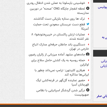
خوشبینی بارسلونا به عملی شدن انتقال رودری
لحظه انفجار جایگاه CNG "صحنه" در دوربین
مداربسته
ترک ها روی ستاره بلژیکی دست گذاشتند
قطع دست عربستان سعودیِ تحت حمایت
آمریکا
عملیات ارتش پاکستان در خیبرپختونخوا؛ ۸
 به
نفر کشته شدند
دستگیری باند جاعلان حرفه‌ای مدارک اتباع
خارجی در تهران
جاده‌های مشهد آماده میزبانی از زائران رضوی
حمله روسیه به یک کشتی حامل سلاح برای
اوکراین
هیلاری کلینتون: ترامپ نمی‌داند چطور با
ایرانی‌ها مذاکره کند
حضور نماینده گل‌گهر در قرعه‌کشی لیگ
قهرمانان آسیا
درگیر شدن گردشگر اسپانیایی با نظامی
صهیونیست
یانی صفر