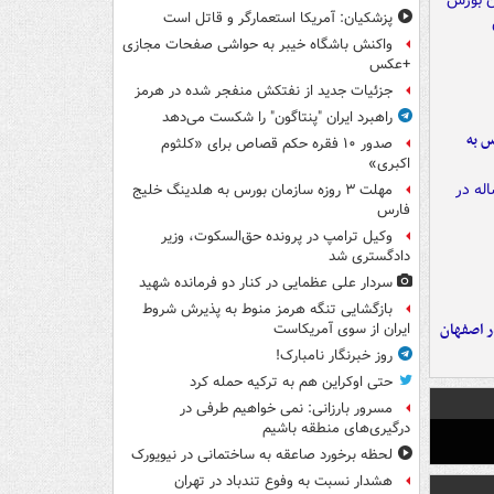
پزشکیان: آمریکا استعمارگر و قاتل است
واکنش باشگاه خیبر به حواشی صفحات مجازی
+عکس
جزئیات جدید از نفتکش منفجر شده در هرمز
راهبرد ایران "پنتاگون" را شکست می‌دهد
رس به
صدور ۱۰ فقره حکم قصاص برای «کلثوم
اکبری»
مهلت ۳ روزه سازمان بورس به هلدینگ خلیج
فارس
وکیل ترامپ در پرونده حق‌السکوت، وزیر
دادگستری شد
سردار علی عظمایی در کنار دو فرمانده شهید
بازگشایی تنگه هرمز منوط به پذیرش شروط
ده ۸ ساله در اصفهان
ایران از سوی آمریکاست
روز خبرنگار نامبارک!
حتی اوکراین هم به ترکیه حمله کرد
مسرور بارزانی: نمی خواهیم طرفی در
درگیری‌های منطقه باشیم
لحظه برخورد صاعقه به ساختمانی در نیویورک
هشدار نسبت به وفوع تندباد در تهران