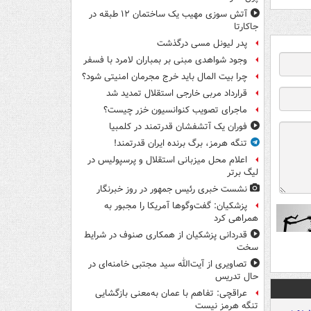
آتش سوزی مهیب یک ساختمان ۱۲ طبقه در
جاکارتا
پدر لیونل مسی درگذشت
وجود شواهدی مبنی بر بمباران لامرد با فسفر
چرا بیت المال باید خرج مجرمان امنیتی شود؟
قرارداد مربی خارجی استقلال تمدید شد
ماجرای تصویب کنوانسیون خزر چیست؟
فوران یک آتشفشان قدرتمند در کلمبیا
تنگه هرمز، برگ برنده ایران قدرتمند!
اعلام محل میزبانی استقلال و پرسپولیس در
لیگ برتر
نشست خبری رئیس جمهور در روز خبرنگار
پزشکیان: گفت‌وگوها آمریکا را مجبور به
همراهی کرد
قدردانی پزشکیان از همکاری صنوف در شرایط
سخت
تصاویری از آیت‌الله سید مجتبی خامنه‌ای در
حال تدریس
عراقچی: تفاهم با عمان به‌معنی بازگشایی
تنگه هرمز نیست