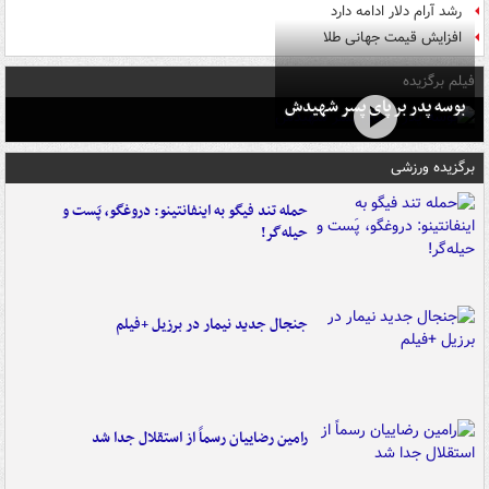
رشد آرام دلار ادامه دارد
افزایش قیمت جهانی طلا
فیلم برگزیده
بوسه‌ پدر بر پای پسر شهیدش
برگزیده ورزشی
حمله تند فیگو به اینفانتینو: دروغگو، پَست‌ و
حیله‌گر!
جنجال جدید نیمار در برزیل +فیلم
رامین رضاییان رسماً از استقلال جدا شد