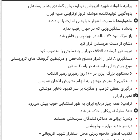
بیانیه خانواده شهید لاریجانی درباره برخی گمانه‌زنی‌های رسانه‌ای
یاوه‌گویی تولیدکننده موشک کروز اوکراینی علیه ایران
ماهواره‌ها خسارت انفجار جبل‌علی امارت را لو دادند
پادشاه سنگین‌وزنی که در جهان رقیب ندارد
راز مرگ مرد ۷۲ ساله در تهرانپارس فاش شد
دشان از دست عربستان فرار کرد
عربستان فرمانده ائتلاف دریایی چندملیتی را منصوب کرد
دستگیری ۸ نفر از اشرار مسلح شاخص و مرتبطین گروهک های تروریستی
موج بارش‌های تابستانه در راه ۱۱ استان
۶ دستاورد بزرگ ایران در ۱۶۰ روز رهبری رهبر انقلاب
دستگیری ۶ نفر در بهشهر به اتهام تشویش اذهان عمومی
درگیری لفظی ترامپ و هگزث بر سر کمبود ذخایر موشکی
آهوی ایرانی
ترامپ: همه چیز درباره ایران به طور استثنایی خوب پیش می‌رود
۸۰۰ سازۀ آمریکایی خاکستر شد
ونس: ایرانی‌ها مذاکره‌کنندگان سرسختی هستند
دردسر جدید برای سرخپوشان
تکذیب ادعای «نحوه ردزنی محل استقرار شهید لاریجانی»