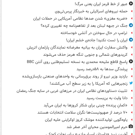
عبور از خط قرمز ایران یعنی مرگ!
حمله نیروهای اسرائیلی به خبرنگار پرس‌تی‌وی
«ضربه مغزی» شدن صدها نظامی آمریکایی در حملات ایران
جنگ در جبهه لبنان بعد از تفاهم‌نامه چه تغییری کرده؟
ترامپ در حال سوختن در آتشی خودساخته
ایران را تست نکنید! جاده‌ی خشم ایران!
واکنش سفارت ایران به بیانیه مغرضانه نمایندگان پارلمان اتریش
کریدورهای شمالی و جنوبی تنگه هرمز حذف می‌شوند
پاسخ قاطع ملیحه محمدی به نسخه تسلیم‌طلبی روی آنتن BBC
پرشدگی سدها به ۵۸درصد رسید
بازدید وزیر نیرو از روند برق‌رسانی به واحدهای صنعتی بازسازی‌شده
زنجیرهایی که آمریکا را به زیر سطح آب می‌کشند!
تثبیت دستاوردهای نظامی ایران در مرزهای غربی در سایه جنگ رمضان
دانا وایت به بن‌بست رسید
«کمانِ پرنده» چینی برای شکار کروزها به ایران می‌آید
۷۰ درصد از صهیونیست‌ها نگران سلامت انتخابات هستند
یاوه‌گویی تولیدکننده موشک کروز اوکراینی علیه ایران
حرم امیرالمومنین محیای آخر صفر شد
آخرین نبرد «داستان اسباب‌بازی» برای نجات کودکی