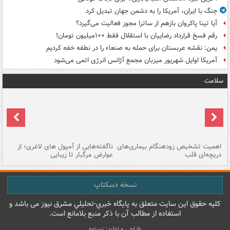
جنگ با ایران، آمریکا را به دشمن جهان تبدیل کرد
آیا تینا پاکروان بازهم از ساترا مجوز فعالیت می‌گیرد؟
رقم فسخ قرارداد رضاییان با استقلال فقط ۱۰۰میلیون تومان!
یمن: نقشه عربستان برای حمله به صنعاء را در نطفه خفه کردیم
آمریکا اوایل شهریور میزبان مجمع آژانس انرژی اتمی می‌شود
سلامت
اهمیت تشخیص زودهنگام بیماری‌های
ناگفته‌هایی از آمپول های لاغری؛ از
دریچه‌ای قلب
عوارض مرگبار تا زیبایی
تا
نسخه دسکتاپ
کليه حقوق اين سايت متعلق به پایگاه خبري-تحليلي مشرق نيوز می باشد و
استفاده از مطالب آن با ذکر منبع بلامانع است.
طراحی و تولید: نستوه