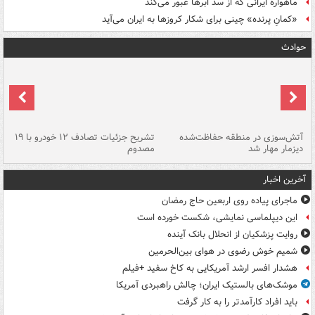
ماهواره ایرانی که از سد ابرها عبور می‌کند
«کمانِ پرنده» چینی برای شکار کروزها به ایران می‌آید
حوادث
تصادف مرگبار در محور اهواز–شوش ۲
آتش‌سوزی در منطقه حفاظت‌شده
تشریح جزئیات تصادف ۱۲ خودرو با ۱۹
پا
دیزمار مهار شد
مصدوم
آخرین اخبار
ماجرای پیاده روی اربعین حاج رمضان
این دیپلماسی نمایشی، شکست خورده است
روایت پزشکیان از انحلال بانک آینده
شمیم خوش رضوی در هوای بین‌الحرمین
هشدار افسر ارشد آمریکایی به کاخ سفید +فیلم
موشک‌های بالستیک ایران؛ چالش راهبردی آمریکا
باید افراد کارآمدتر را به کار گرفت