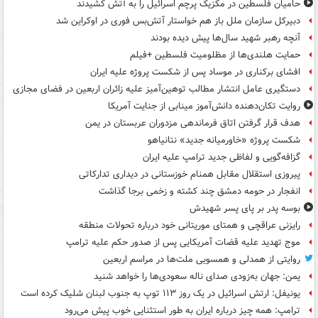
حامیان فلسطین در مکزیک پرچم اسرائیل را به آتش کشیدند
دبیرکل سازمان ملل باز هم خواستار آتش‌بس فوری در اوکراین شد
آنچه رهبر شهید سال‌ها پیش دیده بودند
حمایت هلندی‌ها از مظلومیت فلسطین +فیلم
افشای برکناری در موساد پس از شکست پروژه علیه ایران
دستگیری عامل انتشار مطالب توهین‌آمیز علیه زائران اربعین در فضای مجازی
روایت تکان‌دهنده دانش‌آموز مینابی از جنایت آمریکا
هدف قرار گرفتن اتاق‌ فرماندهی مزدوران عربستان در یمن
شکست پروژه «خاورمیانه جدید» نتانیاهو
گزافه‌گویی و لفاظی جدید ترامپ علیه ایران
پیروزی استقلال مقابل همنام خوزستانی در دیداری تدارکاتی
انفجار در حومه دمشق چند کشته و زخمی برجا گذاشت
بوسه‌ پدر بر پای پسر شهیدش
رایزنی عراقچی و همتای موریتانی خود درباره تحولات منطقه
موج تهدید علیه قضات آمریکایی پس از صدور حکم علیه ترامپ
روایتی از همدلی و همسویی ملت‌ها در مراسم اربعین
یمن: جهان به‌زودی صدای ناله سعودی‌ها را خواهد شنید
یونیفل: ارتش اسرائیل در یک روز ۱۱۳ توپ به جنوب لبنان شلیک کرده است
ترامپ: همه چیز درباره ایران به طور استثنایی خوب پیش می‌رود