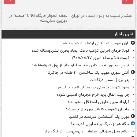
ای
هشدار نسبت به وفوع تندباد در تهران
لحظه انفجار جایگاه CNG "صحنه" در
دس
دوربین مداربسته
ات
آخرین اخبار
باران مهمان تابستانی ارتفاعات دماوند شد
کوبا: فرمان اجرایی ترامپ باعث ایجاد بحران بشردوستانه شده
قیمت طلا و سکه امروز ۱۴۰۵/۰۵/۱۷
ترامپ مجبور به پس‌دادن ۱۰۰ میلیارد دلار از پول تعرفه‌ها شد
آتش سوزی مهیب یک ساختمان ۱۲ طبقه در جاکارتا
پدر لیونل مسی درگذشت
وجود شواهدی مبنی بر بمباران لامرد با فسفر
چرا بیت المال باید خرج مجرمان امنیتی شود؟
قرارداد مربی خارجی استقلال تمدید شد
ماجرای تصویب کنوانسیون خزر چیست؟
فوران یک آتشفشان قدرتمند در کلمبیا
تنگه هرمز، برگ برنده ایران قدرتمند!
اعلام محل میزبانی استقلال و پرسپولیس در لیگ برتر