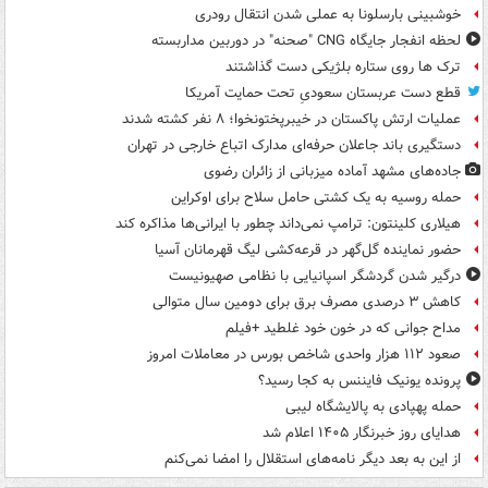
خوشبینی بارسلونا به عملی شدن انتقال رودری
لحظه انفجار جایگاه CNG "صحنه" در دوربین مداربسته
ترک ها روی ستاره بلژیکی دست گذاشتند
قطع دست عربستان سعودیِ تحت حمایت آمریکا
عملیات ارتش پاکستان در خیبرپختونخوا؛ ۸ نفر کشته شدند
دستگیری باند جاعلان حرفه‌ای مدارک اتباع خارجی در تهران
جاده‌های مشهد آماده میزبانی از زائران رضوی
حمله روسیه به یک کشتی حامل سلاح برای اوکراین
هیلاری کلینتون: ترامپ نمی‌داند چطور با ایرانی‌ها مذاکره کند
حضور نماینده گل‌گهر در قرعه‌کشی لیگ قهرمانان آسیا
درگیر شدن گردشگر اسپانیایی با نظامی صهیونیست
کاهش ۳ درصدی مصرف برق برای دومین سال متوالی
مداح جوانی که در خون خود غلطید +فیلم
صعود ۱۱۲ هزار واحدی شاخص بورس در معاملات امروز
پرونده یونیک فایننس به کجا رسید؟
حمله پهپادی به پالایشگاه لیبی
هدایای روز خبرنگار ۱۴۰۵ اعلام شد
از این به بعد دیگر نامه‌های استقلال را امضا نمی‌کنم