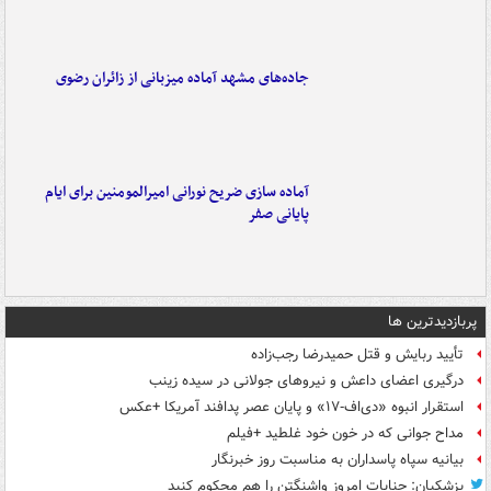
جاده‌های مشهد آماده میزبانی از زائران رضوی
آماده سازی ضریح نورانی امیرالمومنین برای ایام
پایانی صفر
پربازدیدترین ها
تأیید ربایش و قتل حمیدرضا رجب‌زاده
درگیری اعضای داعش و نیروهای جولانی در سیده زینب
استقرار انبوه «دی‌اف‑۱۷» و پایان عصر پدافند آمریکا +عکس
مداح جوانی که در خون خود غلطید +فیلم
بیانیه سپاه پاسداران به مناسبت روز خبرنگار
پزشکیان: جنایات امروز واشنگتن را هم محکوم کنید