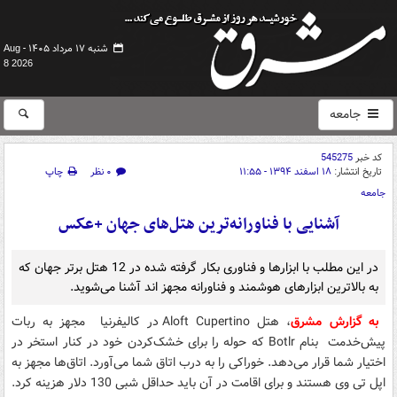
شنبه ۱۷ مرداد ۱۴۰۵ -
Aug
8 2026
جامعه
کد خبر
545275
تاریخ انتشار:
۱۸ اسفند ۱۳۹۴ - ۱۱:۵۵
۰ نظر
چاپ
جامعه
آشنایی با فناورانه‌ترین هتل‌های جهان +عکس
در این مطلب با ابزارها و فناوری بکار گرفته شده در 12 هتل برتر جهان که
به بالاترین ابزار‌های هوشمند و فناورانه مجهز اند آشنا می‌شوید.
به گزارش مشرق
، هتل Aloft Cupertino در کالیفرنیا مجهز به ربات
پیش‌خدمت بنام Botlr که حوله را برای خشک‌کردن خود در کنار استخر در
اختیار شما قرار می‌دهد. خوراکی را به درب اتاق شما می‌آورد. اتاق‌ها مجهز به
اپل تی وی هستند و برای اقامت در آن باید حداقل شبی 130 دلار هزینه کرد.