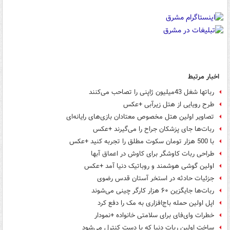
اخبار مرتبط
رباتها شغل 43میلیون ژاپنی را تصاحب می‌کنند
طرح رویایی از هتل زیرآبی +عکس
تصاویر اولین هتل مخصوص معتادان بازی‌های رایانه‌ای
ربات‌ها جای پزشکان جراح را می‌گیرند +عکس
با 500 هزار تومان سکوت مطلق را تجربه کنید +عکس
طراحی ربات کاوشگر برای کاوش در اعماق آبها
اولین گوشی هوشمند و روباتیک دنیا آمد +عکس
جزئیات حادثه در استخر آستان قدس رضوی
ربات‌ها جایگزین ۶۰ هزار کارگر چینی می‌شوند
اپل اولین حمله باج‌افزاری به مک را دفع کرد
خطرات وای‌فای برای سلامتی خانواده +نمودار
ساخت اولین ربات دنیا که با دست کنترل می‌شود