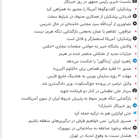
نشست خبری رئیس جمهور در روز خبرنگار
پزشکیان: گفت‌وگوها آمریکا را مجبور به همراهی کرد
قدردانی پزشکیان از همکاری صنوف در شرایط سخت
تصاویری از آیت‌الله سید مجتبی خامنه‌ای در حال تدریس
عراقچی: تفاهم با عمان به‌معنی بازگشایی تنگه هرمز نیست
پزشکیان: آمریکا استعمارگر و قاتل است
واکنش باشگاه خیبر به حواشی صفحات مجازی +عکس
جزئیات جدید از نفتکش منفجر شده در هرمز
راهبرد ایران "پنتاگون" را شکست می‌دهد
صدور ۱۰ فقره حکم قصاص برای «کلثوم اکبری»
مهلت ۳ روزه سازمان بورس به هلدینگ خلیج فارس
وکیل ترامپ در پرونده حق‌السکوت، وزیر دادگستری شد
سردار علی عظمایی در کنار دو فرمانده شهید
بازگشایی تنگه هرمز منوط به پذیرش شروط ایران از سوی آمریکاست
روز خبرنگار نامبارک!
حتی اوکراین هم به ترکیه حمله کرد
مسرور بارزانی: نمی خواهیم طرفی در درگیری‌های منطقه باشیم
لحظه برخورد صاعقه به ساختمانی در نیویورک
هشدار نسبت به وفوع تندباد در تهران