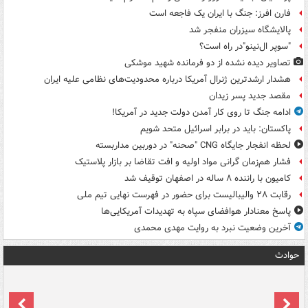
فارن افرز: جنگ با ایران یک فاجعه است
پالایشگاه سیزران منفجر شد
"سوپر ال‌نینو"در راه است؟
تصاویر دیده‌ نشده از دو فرمانده شهید موشکی
هشدار ارشدترین ژنرال آمریکا درباره محدودیت‌های نظامی علیه ایران
مقصد جدید پسر زیدان
ادامه جنگ تا روی کار آمدن دولت جدید در آمریکا!
پاکستان: باید در برابر اسرائیل متحد شویم
لحظه انفجار جایگاه CNG "صحنه" در دوربین مداربسته
فشار هم‌زمان گرانی مواد اولیه و افت تقاضا بر بازار پلاستیک
کامیون با راننده ۸ ساله در اصفهان توقیف شد
رقابت ۲۸ والیبالیست برای حضور در فهرست نهایی تیم ملی
پاسخ معنادار هوافضای سپاه به تهدیدات آمریکایی‌ها
آخرین وضعیت نبرد به روایت مهدی محمدی
حوادث