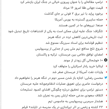
ترامپ مقاله‌ای را با عنوان پیروزی خیالی در جنگ ایران بازنشر کرد
قیمت جهانی طلا امروز ۱۶ مرداد
برخورد پراید با تیر برق ۲ فوتی بر جای گذاشت
حمله سایبری گسترده به بورس آمریکا
صنعا: نیروهای ما در کمین‌ هستند
تلگراف: جنگ علیه ایران ممکن است به یکی از اشتباهات تاریخ تبدیل شود
ثبت تاریخی‌ترین کاهش تردد در تنگه هرمز
تنظیم قولنامه برای اسناد سبزرنگ ممنوع شد
شروع تلخ مدافع تیم ملی پس از جدایی از پرسپولیس
امضای توافق دفاعی بین عربستان، ترکیه و پاکستان
۱۰ خوشحالی گل زودتر از موعد
ایتالیا خرید رادار اسرائیلی را متوقف کرد
واردات نفت آمریکا از عربستان صفر شد
محسن رضایی: اجازه باز شدن مسیر دوم در تنگه هرمز را نخواهیم داد
درخواست عامری برای تعویق عملیات انتقام‌جویانه علیه عربستان
دستور ترامپ برای تحقیق درباره چگونگی افشای کمبود تسلیحات
ائتلاف سعودی مدعی حمله ارتش یمن به نجران شد
هشدار سرمربی پرسپولیس به جاسوس تیم
۲۲ کشته و زخمی بر اثر تیراندازی در یک مدرسه در تایلند+ فیلم