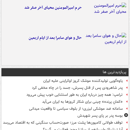
حرم امیرالمومنین محیای آخر صفر شد
حال و هوای سامرا بعد از ایام اربعین
پربازدیدترین ها
یاوه‌گویی تولیدکننده موشک کروز اوکراینی علیه ایران
پدر شاهرودی پس از قتل پسرش، جسد را در چاه مخفی کرد
ترامپ: همه چیز درباره ایران به طور استثنایی خوب پیش می‌رود
«کمانِ پرنده» چینی برای شکار کروزها به ایران می‌آید
سامانه ضد موشکی لیزری؛ از بلوف سیاسی تا واقعیت میدانی
بوسه‌ پدر بر پای پسر شهیدش
توقف طولانی کامیون‌ها پشت مرز؛ صورت‌حساب سنگینی که به اقتصاد می‌رسد
آیا تینا پاکروان بازهم از ساترا مجوز فعالیت می‌گیرد؟