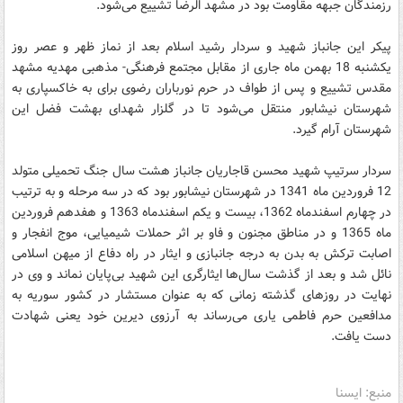
رزمندگان جبهه مقاومت بود در مشهد الرضا تشییع می‌شود.
پیکر این جانباز شهید و سردار رشید اسلام بعد از نماز ظهر و عصر روز
یکشنبه 18 بهمن ماه جاری از مقابل مجتمع فرهنگی- مذهبی مهدیه مشهد
مقدس تشییع و پس از طواف در حرم نورباران رضوی برای به خاکسپاری به
شهرستان نیشابور منتقل می‌شود تا در گلزار شهدای بهشت فضل این
شهرستان آرام گیرد.
سردار سرتیپ شهید محسن قاجاریان جانباز هشت سال جنگ تحمیلی متولد
12 فروردین ماه 1341 در شهرستان نیشابور بود که در سه مرحله و به ترتیب
در چهارم اسفندماه 1362، بیست و یکم اسفندماه 1363 و هفدهم فروردین
ماه 1365 و در مناطق مجنون و فاو بر اثر حملات شیمیایی، موج انفجار و
اصابت ترکش به بدن به درجه جانبازی و ایثار در راه دفاع از میهن اسلامی
نائل شد و بعد از گذشت سال‌ها ایثارگری این شهید بی‌پایان نماند و وی در
نهایت در روزهای گذشته زمانی که به عنوان مستشار در کشور سوریه به
مدافعین حرم فاطمی یاری می‌رساند به آرزوی دیرین خود یعنی شهادت
دست یافت.
منبع: ایسنا