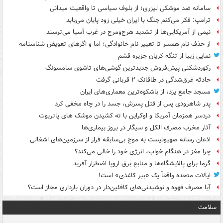
سامانه ضد موشکی لیزری؛ از بلوف سیاسی تا واقعیت میدانی
ترامپ: فکر می‌کنم جنگ با ایران خیلی زود پایان می‌یابد
نیمی از آمریکایی‌ها از تشدید هرج‌ومرج در غرب آسیا می‌ترسند
از حذف نام همسر تا تغییر نام خانوادگی؛ اما و اگرهای تعویض شناسنامه
نمایی زیبا از تنگه کریان جزیره قشم
رکوردشکنی پیش‌فروش جدیدترین گوشی‌های تاشوی سامسونگ
حادثه غرق‌شدگی در طاقانک ۲ قربانی گرفت
مسجد جامع یزد، از باشکوه‌ترین معماری‌های ایران
پدر شاهرودی پس از قتل پسرش، جسد را در چاه مخفی کرد
دردسر همزمان آمریکا و اوکراین با ته کشیدن موشک های پاتریوت
آثار مخرب مصرف الکل و سیگار در بروز بیماری‌ها
اذعان رسانه صهیونیست به موج بی‌سابقه فرار از سرزمین‌های اشغالی
چرا مغز در هنگام خواب، انرژی خود را خالی می‌کند؟
گرما برای پالایشگاه‌ها و منابع برق اروپا اضطرار آفرید
ایالات متحده واقعاً یک «ببر کاغذی» است!
آیا مصرف قهوه و نوشیدنی‌های کافئین‌دار در دوران بارداری مجاز است؟
سلامت