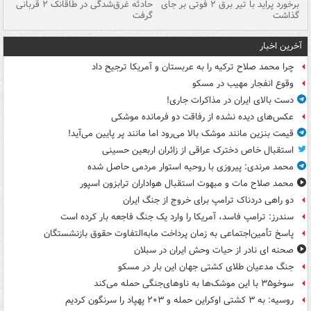
برخورد پراید با تیر برق ۲ فوتی بر جای
حادثه غرق‌شدگی در طاقانک ۲ قربانی
پد
گذاشت
گرفت
جس
آخرین اخبار
چرا محمد صلاح ترکیه را به عربستان و آمریکا ترجیح داد
وقوع انفجار مهیب در مسکو
دست بالای ایران در مذاکرات جاری!
عکس‌های دیده نشده از رفاقت دو فرمانده‌ موشکی
قیمت بنزین مانند موشک بالا می‌رود اما مانند پر پایین می‌آید!
استقبال خاص دخترک عراقی از زائران اربعین حسینی
محمد مرندی: پیروزی با روحیه استوار مردمی حاصل شده
محمد صلاح مات و مبهوت استقبال هواداران ترابزون اسپور
دو راهی دردناک ترامپ برای خروج از جنگ ایران
سندرز: ترامپ فاسد، آمریکا را وارد یک جنگ فاجعه بار کرده است
پاسخ تأمین‌اجتماعی به زمان پرداخت مابه‌التفاوت حقوق بازنشستگان
صحنه ای نادر از حیات وحش ایران در سبلان
جنگ مدعیان طلای کشتی جهان این بار در مسکو
سوخو۳۵ با این موشک‌ها به ناوهای‌جنگی حمله می‌کند
روسیه: به ۳ کشتی اوکراین حمله و ۲۰۳ پهپاد را سرنگون کردیم