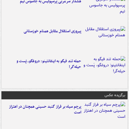
هشدار سرمربی پرسپولیس به جاسوس تیم
پیروزی استقلال مقابل همنام خوزستانی
حمله تند فیگو به اینفانتینو: دروغگو، پَست‌ و
حیله‌گر!
برگزیده عکس
پرچم سیاه بر فراز گنبد حسینی همچنان در اهتزاز
است