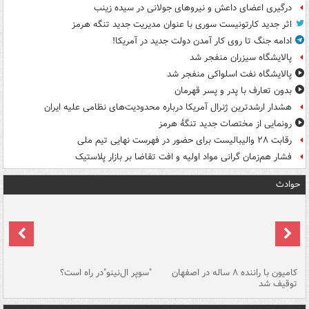
درگیری اعضای داعش و نیروهای جولانی در سیده زینب
اثر جدید کارتونیست سوری با عنوان مدیریت جدید تنگه هرمز
ادامه جنگ تا روی کار آمدن دولت جدید در آمریکا!
پالایشگاه سیزران منفجر شد
پالایشگاه نفت اسلواکی منفجر شد
بدون تعارف با پدر و پسر قهرمان
هشدار ارشدترین ژنرال آمریکا درباره محدودیت‌های نظامی علیه ایران
رونمایی از مختصات جدید تنگۀ هرمز
رقابت ۲۸ والیبالیست برای حضور در فهرست نهایی تیم ملی
فشار هم‌زمان گرانی مواد اولیه و افت تقاضا بر بازار پلاستیک
حوادث
۱ خودرو با ۱۹
کامیون با راننده ۸ ساله در اصفهان
"سوپر ال‌نینو"در راه است؟
رگ
توقیف شد
ته