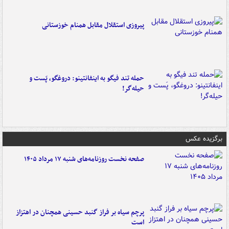
پیروزی استقلال مقابل همنام خوزستانی
حمله تند فیگو به اینفانتینو: دروغگو، پَست‌ و
حیله‌گر!
برگزیده عکس
صفحه نخست روزنامه‌های شنبه ۱۷ مرداد ۱۴۰۵
پرچم سیاه بر فراز گنبد حسینی همچنان در اهتزاز
است