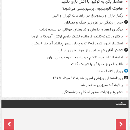
هشدار پکن به توکیو: با آتش بازی نکنید
هافبک آلومینیوم، پرسپولیسی می‌شود؟
رگبار باران و رعدوبرق در ارتفاعات تهران و البرز
جریان زندگی در غزه زیر جنگ و بمباران
درگیری اعضای داعش و نیروهای جولانی در سیده زینب
برکناری شوکه‌کننده فرمانده لشکر پنجم ارتش آمریکا در اروپا
استقرار انبوه «دی‌اف‑۱۷» و پایان عصر پدافند آمریکا +عکس
تشکر آقای شهید ایران از موکب‌داران عراقی
ادامه ادعاهای سنتکام درباره محاصره دریایی ایران
قالیباف روز خبرنگار را تبریک گفت
رویای ائتلاف مکه
روزنامه‌های ورزشی امروز ‌شنبه ۱۷ مرداد ۱۴۰۵
پالایشگاه سیزران منفجر شد
تشریح جزئیات صدور احکام بازنشستگی
سلامت