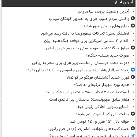
آخرین اخبار
آخرین وضعیت پرونده ساعدی‌نیا
واکنش مردم جنوب عراق به تصاویر کودکان میناب
خیابان‌های بمبئی غرق شدند
تحلیلگر یمنی: تحرکات سعودی‌ها به دقت رصد می‌شود
اقدام ۱۱ سناتور آمریکایی برای توقف جنگ علیه ایران
تجاوز جنگنده‌های صهیونیستی به حریم هوایی لبنان
صورت جدید مسئله جنگ؟!
دعوت مجدد عربستان از نخست‌وزیر عراق برای سفر به ریاض
پدیده اسرائیلی‌هایی که برای ایران جاسوسی می‌کنند، پایان ندارد!
فوران شدید آتشفشان فوئگو در گواتمالا
هدیه ویژه شهردار ترکیه‌ای به صلاح
قیمت نفت به ۸۳ دلار و ۵۵ سنت در هر بشکه رسید
مقام سابق صهیونیست: عربستان ببر کاغذی است
افشای رسوایی اخلاقی رئیس فیفا
جنایت‌هایی که فراموش نمی‌شوند
حواله دلار ۱۵۴ هزار و ۴۵۱ تومان شد
نصب کتیبه‌های شهادت امام رضا(ع) در حرم رضوی
تبریک کاربران فضای مجازی به مناسبت روز خبرنگار