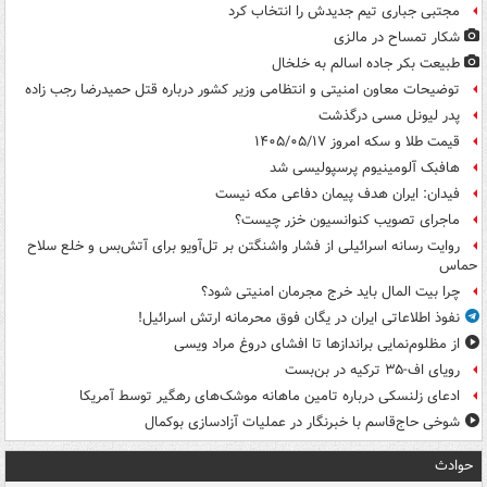
مجتبی جباری تیم جدیدش را انتخاب کرد
شکار تمساح در مالزی
طبیعت بکر جاده اسالم به خلخال
توضیحات معاون امنیتی و انتظامی وزیر کشور درباره قتل حمیدرضا رجب زاده
پدر لیونل مسی درگذشت
قیمت طلا و سکه امروز ۱۴۰۵/۰۵/۱۷
هافبک آلومینیوم پرسپولیسی شد
فیدان: ایران هدف پیمان دفاعی مکه نیست
ماجرای تصویب کنوانسیون خزر چیست؟
روایت رسانه اسرائیلی از فشار واشنگتن بر تل‌آویو برای آتش‌بس و خلع سلاح
حماس
چرا بیت المال باید خرج مجرمان امنیتی شود؟
نفوذ اطلاعاتی ایران در یگان فوق محرمانه ارتش اسرائیل!
از مظلوم‌نمایی براندازها تا افشای دروغ مراد ویسی
رویای اف-۳۵ ترکیه در بن‌بست
ادعای زلنسکی درباره تامین ماهانه موشک‌های رهگیر توسط آمریکا
شوخی حاج‌قاسم با خبرنگار در عملیات آزادسازی بوکمال
حوادث