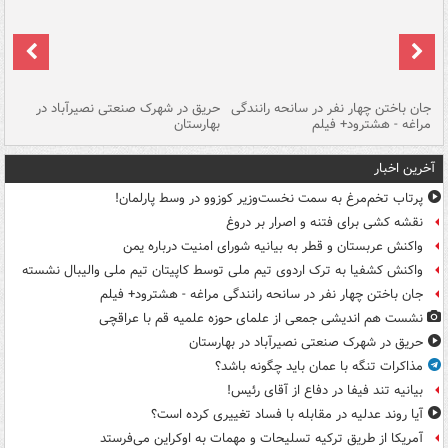
جان باختن چهار نفر در سانحه رانندگی
حریق در شهرک صنعتی نصیرآباد در
حر
مراغه - هشترود+ فیلم
بهارستان
فی
آخرین اخبار
پرتاب تخم‌مرغ به سمت نخست‌وزیر کوزوو در وسط پارلمان!
نقشه کشی برای فتنه و اصرار بر دروغ
واکنش عربستان و قطر به بیانیه شورای امنیت درباره یمن
واکنش کشفیا به ترک اردوی تیم ملی توسط کاپیتان تیم ملی والیبال نشسته
جان باختن چهار نفر در سانحه رانندگی مراغه - هشترود+ فیلم
نشست هم اندیشی جمعی از علمای حوزه علمیه قم با عراقچی
حریق در شهرک صنعتی نصیرآباد در بهارستان
مذاکرات تنگه با عمان باید چگونه باشد؟
بیانیه تند فیفا در دفاع از آقای رئیس!
آیا روند عدلیه در مقابله با فساد تغییری کرده است؟
آمریکا از طریق ترکیه تسلیحات و مهمات به اوکراین می‌فرستد