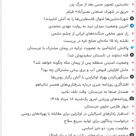
نخستین تصویر مسی بعد از مرگ پدر
حریق در شهرک صنعتی نصیرآباد+ فیلم
شهرک‌نشین‌ها اموال فلسطینی‌ها را به آتش کشیدند!
آخرین وضعیت میدان نبرد به روایت مهدی محمدی
راز عبور مخفی جنگنده‌های ایرانی از چشم دشمن
نقشه راه ۱۵ ماده‌ای صلح غزه در بن‌بست
واکنش کنایه‌آمیز به عضویت ترکیه در پیمان مشترک با عربستان
قله دماوند در تابستان سفیدپوش شد!
وضعیت امنیتی منطقه پس از پیمان مکه چگونه خواهد شد؟
عامل افزایش قبوض آب و برق برخی مشترکان چه بود؟
سرنگون‌کردن پهپاد اوکراینی با آتش رگبار روس‌ها
افشاگری روزنامه عبری درباره بدرفتاری‌های همسر نتانیاهو
هشدار صنعا به عربستان: وقت تلف نکنید
روزنامه‌های ورزشی امروز یک‌شنبه ۱۸ مرداد ۱۴۰۵
دیوار طارمی جلوی عربستان
استقرار رادارهای اسرائیلی در اوکراین برای مقابله با پهپادهای روسی
درخواست پنتاگون برای تولید سریع سلاح
مقاومت یمن؛ دو خیز اساسی
صفحه نخست روزنامه‌های یکشنبه ۱۸ مرداد ۱۴۰۵