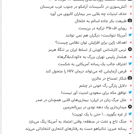
آتش‌سوزی در تأسیسات آرامکو در جنوب غرب عربستان
حذف لبنیات چه بلایی سر بیماران کلیوی می آورد
طبیعت بکر جاده اسالم به خلخال
رویای اف-۳۵ ترکیه در بن‌بست
آمریکا نتوانست؛ دیگران هم نمی توانند
اهداف ژاپن برای افزایش توان نظامی چیست؟
ترس کارشناس کویتی از تسلط ایران بر تنگۀ هرمز
هشدار پلیس تهران بزرگ به «کودک‌بلاگرها»
اعتراف جالب یک رسانه آمریکایی به شکست
قرص آزمایشی که می‌تواند درمان HIV را متحول کند
شکار تمساح در مالزی
دلایل پارگی رگ خونی در چشم
توافق مکه برای سعودی امنیت آور نیست!
علل مرگ زنان در ایران؛ بیماری‌های قلبی همچنان در صدر
میدان‌داری یک دهه نودی در بین‌الحرمین
از غزه بگویید...! حتی با یک توییت!
جنگ تاج و تخت در منطقه؛ وقتی اعتماد به آمریکا رنگ می‌بازد
رسانه عبری: نتانیاهو دست به رفتارهای انتحاری انتخاباتی می‌زند