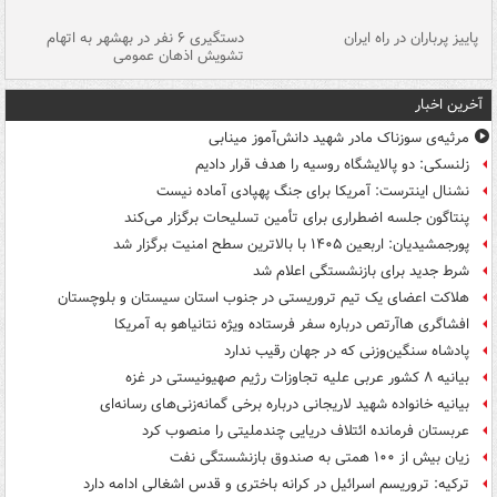
ن
پاییز پرباران در راه ایران
دستگیری ۶ نفر در بهشهر به اتهام
تشویش اذهان عمومی
اس
آخرین اخبار
مرثیه‌ی سوزناک مادر شهید دانش‌آموز مینابی
زلنسکی: دو پالایشگاه روسیه را هدف قرار دادیم
نشنال اینترست: آمریکا برای جنگ پهپادی آماده نیست
پنتاگون جلسه اضطراری برای تأمین تسلیحات برگزار می‌کند
پورجمشیدیان: اربعین ۱۴۰۵ با بالاترین سطح امنیت برگزار شد
شرط جدید برای بازنشستگی اعلام شد
هلاکت اعضای یک تیم تروریستی در جنوب استان سیستان و بلوچستان
افشاگری هاآرتص درباره سفر فرستاده ویژه نتانیاهو به آمریکا
پادشاه سنگین‌وزنی که در جهان رقیب ندارد
بیانیه ۸ کشور عربی علیه تجاوزات رژیم صهیونیستی در غزه
بیانیه خانواده شهید لاریجانی درباره برخی گمانه‌زنی‌های رسانه‌ای
عربستان فرمانده ائتلاف دریایی چندملیتی را منصوب کرد
زیان بیش از ۱۰۰ همتی به صندوق‌ بازنشستگی نفت
ترکیه: تروریسم اسرائیل در کرانه باختری و قدس اشغالی ادامه دارد