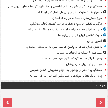
نشست وزیران خارجه مصر، ترکیه، پاکستان و عربستان
دستگیری ۸ نفر از اشرار مسلح شاخص و مرتبطین گروهک های تروریستی
ماهواره‌ها خسارت انفجار جبل‌علی امارت را لو دادند
موج بارش‌های تابستانه در راه ۱۱ استان
درگیری لفظی ترامپ و هگزث بر سر کمبود ذخایر موشکی
قرار بود ایران به زانو درآید، اما به ابرقدرت منطقه تبدیل شد!
قدرت نظامی ایران فراتر از برآوردها
آهوی ایرانی
واکنش کمال شرف به پاسخ کوبنده یمن به عربستان سعودی
مشاهده ۴ پلنگ در ارتفاعات میناب
ونس: ایرانی‌ها مذاکره‌کنندگان سرسختی هستند
دردسر جدید برای سرخپوشان
دستگیری ۶ نفر در بهشهر به اتهام تشویش اذهان عمومی
پرواز بالگردها و پهپادهای شناسایی اسرائیل بر فراز سوریه
حوادث