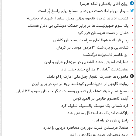
ایران آقای بلامنازع تنگه هرمز!
سردار ابن‌الرضا: دست نیروهای مسلح برای پاسخ پُر است
تکذیب ادعاها درباره «نحوه ردزنی محل استقرار شهید لاریجانی»
یک‌ سوم صهیونیست‌ها در برابر حملات موشکی بی دفاع هستند
دشان از دست عربستان فرار کرد
پیام فرمانده هوافضای سپاه به بسیجیان کاشان
شناسایی و بازداشت ۲۱مزدور موساد در کرمان
ابوالقاسم قاسم‌زاده درگذشت
عملیات امنیتی حشد الشعبی در مرزهای عراق و اردن
صنعت‌نفت آبادان ۲ مدافع جدید جذب کرد
ماهواره‌ها خسارت انفجار جبل‌علی امارت را لو دادند
روایت گاردین از «دیپلماسی کودکستانی» ترامپ در برابر ایران
بسیج تمام ظرفیت‌ها برای تعیین وضعیت دیگر خلبانان سوخو ۲۴ ایران
آینده نامعلوم طارمی در المپیاکوس
کره شمالی یک موشک بالستیک شلیک کرد
بازگشت اندونگ به استقلال منتفی شد
پاییز پرباران در راه ایران
صنعا: عربستان قدرت دور زدن محاصره دریایی را ندارد
ورود تجهیزات جدید به یگان‌های ارتش