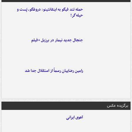
حمله تند فیگو به اینفانتینو: دروغگو، پَست‌ و
حیله‌گر!
جنجال جدید نیمار در برزیل +فیلم
رامین رضاییان رسماً از استقلال جدا شد
برگزیده عکس
آهوی ایرانی