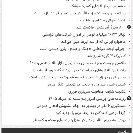
خشم ترامپ از افشای کمبود موشک
رسانه صهیونیست: حزب الله در حال تغییر قواعد بازی است
قیمت جهانی طلا امروز ۱۵ مرداد
۸۰۰ سازۀ آمریکایی خاکستر شد
تهاتر ۱۶۷۳ میلیارد تومان از اموال شرکت‌های تراستی
ماهواره ایرانی که از سد ابرها عبور می‌کند
آجورلو: ایجاد دوقطبی «جنگ و صلح‌» بازی دشمن است
کالابرگ ۳ گروه شارژ شد
طلاسی چیست و چه خدماتی به کاربران بازار طلا ارائه می‌دهد؟
پاکستان: تلاش‌های دیپلماتیک در مورد تنگه هرمز ادامه دارد
سفیر ایران در ژاپن: همان فاجعه هیروشیما در حال تکرار است
شنیده شدن صدای دو انفجار در نزدیکی تنگه هرمز
تکذیب شایعه معافیت سربازان فراری
روزنامه‌های ورزشی امروز پنج‌شنبه ۱۵ مرداد ۱۴۰۵
دستگیری ۶ نفر در بهشهر به اتهام تشویش اذهان عمومی
فیفا توهین‌کنندگان به اینفانتینو را تهدید کرد
روش تشخیص طلا از بدل در منزل؛ راهنمای ساده و کم‌خطر
سلامت