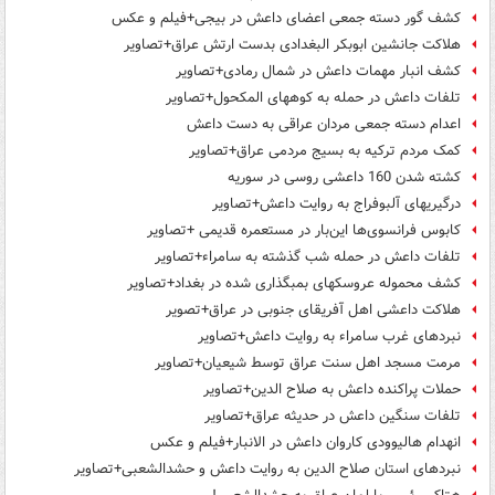
کشف گور دسته جمعی اعضای داعش در بیجی+فیلم و عکس
هلاکت جانشین ابوبکر البغدادی بدست ارتش عراق+تصاویر
کشف انبار مهمات داعش در شمال رمادی+تصاویر
تلفات داعش در حمله به کوههای المکحول+تصاویر
اعدام دسته جمعی مردان عراقی به دست داعش
کمک مردم ترکیه به بسیج مردمی عراق+تصاویر
کشته شدن 160 داعشی روسی در سوریه
درگیریهای آلبوفراج به روایت داعش+تصاویر
کابوس فرانسوی‌ها این‌بار در مستعمره قدیمی +تصاویر
تلفات داعش در حمله شب گذشته به سامراء+تصاویر
کشف محموله عروسکهای بمبگذاری شده در بغداد+تصاویر
هلاکت داعشی اهل آفریقای جنوبی در عراق+تصویر
نبردهای غرب سامراء به روایت داعش+تصاویر
مرمت مسجد اهل سنت عراق توسط شیعیان+تصاویر
حملات پراکنده داعش به صلاح الدین+تصاویر
تلفات سنگین داعش در حدیثه عراق+تصاویر
انهدام هالیوودی کاروان داعش در الانبار+فیلم و عکس
نبردهای استان صلاح الدین به روایت داعش و حشدالشعبی+تصاویر