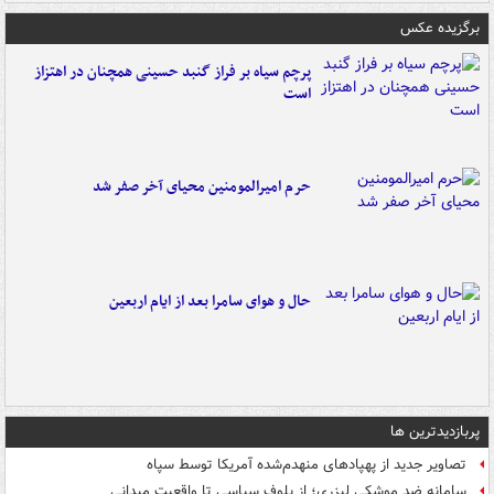
برگزیده عکس
پرچم سیاه بر فراز گنبد حسینی همچنان در اهتزاز
است
حرم امیرالمومنین محیای آخر صفر شد
حال و هوای سامرا بعد از ایام اربعین
پربازدیدترین ها
تصاویر جدید از پهپادهای منهدم‌شده آمریکا توسط سپاه
سامانه ضد موشکی لیزری؛ از بلوف سیاسی تا واقعیت میدانی