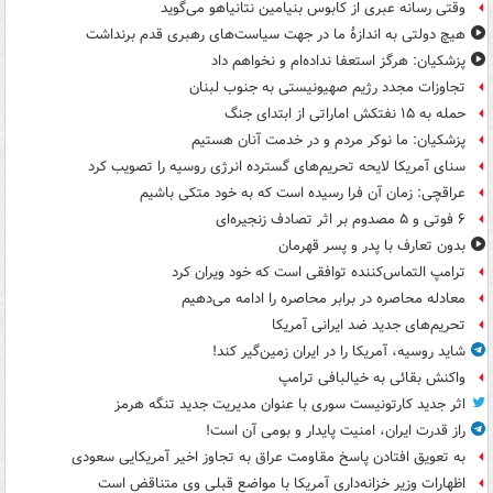
وقتی رسانه عبری از کابوس بنیامین نتانیاهو می‌گوید
هیچ دولتی به اندازۀ ما در جهت سیاست‌های رهبری قدم برنداشت
پزشکیان: هرگز استعفا نداده‌ام و نخواهم داد
تجاوزات مجدد رژیم صهیونیستی به جنوب لبنان
حمله به ۱۵ نفتکش‌ اماراتی از ابتدای جنگ
پزشکیان: ما نوکر مردم و در خدمت آنان هستیم
سنای آمریکا لایحه تحریم‌های گسترده انرژی روسیه را تصویب کرد
عراقچی: زمان آن فرا رسیده است که به خود متکی باشیم
۶ فوتی و ۵ مصدوم بر اثر تصادف زنجیره‌ای
بدون تعارف با پدر و پسر قهرمان
ترامپ التماس‌کننده توافقی است که خود ویران کرد
معادله محاصره در برابر محاصره را ادامه می‌دهیم
تحریم‌های جدید ضد ایرانی آمریکا
شاید روسیه، آمریکا را در ایران زمین‌گیر کند!
واکنش بقائی به خیالبافی ترامپ
اثر جدید کارتونیست سوری با عنوان مدیریت جدید تنگه هرمز
راز قدرت ایران، امنیت پایدار و بومی آن است!
به تعویق افتادن پاسخ مقاومت عراق به تجاوز اخیر آمریکایی سعودی
اظهارات وزیر خزانه‌داری آمریکا با مواضع قبلی وی متناقض است