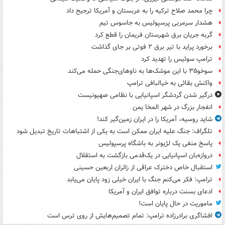
چرا محمد صلاح ترکیه را به عربستان و آمریکا ترجیح داد
هشدار سرمربی پرسپولیس به جاسوس تیم
گربه جریان برق شهرستان فریمان را قطع کرد
برخورد پراید با تیر برق ۲ فوتی بر جای گذاشت
ترامپ سوئیس را تهدید کرد
سوخو۳۵ با این موشک‌ها به ناوهای‌جنگی حمله می‌کند
واکنش بقائی به خیالبافی ترامپ
درگیر شدن گردشگر اسپانیایی با نظامی صهیونیست
انفجار بزرگ در شهر المخا یمن
شاید روسیه، آمریکا را در ایران زمین‌گیر کند!
تلگراف: جنگ علیه ایران ممکن است به یکی از اشتباهات تاریخ تبدیل شود
پاسخ منفی یک لژیونر به باشگاه پرسپولیس
دروازه‌بان اسپانیایی در یک‌قدمی بازگشت به استقلال
استقبال خاص دخترک عراقی از زائران اربعین حسینی
ترامپ: فکر می‌کنم جنگ با ایران خیلی زود پایان می‌یابد
ادعای بسنت درباره توافق ایران و آمریکا
ماموریت در حال پایان است!
افشاگری برادرزاده ترامپ: تمام تصمیم‌هایش از روی ترس است