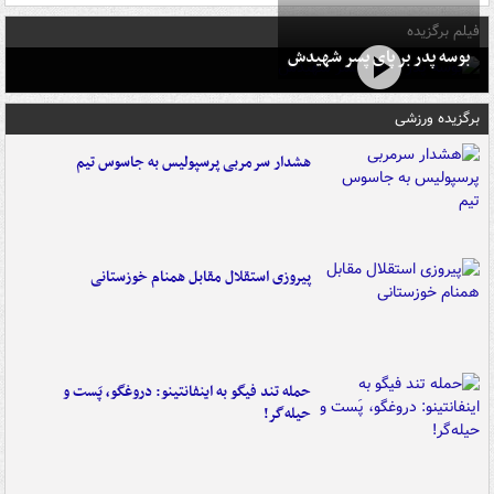
فیلم برگزیده
بوسه‌ پدر بر پای پسر شهیدش
برگزیده ورزشی
هشدار سرمربی پرسپولیس به جاسوس تیم
پیروزی استقلال مقابل همنام خوزستانی
حمله تند فیگو به اینفانتینو: دروغگو، پَست‌ و
حیله‌گر!