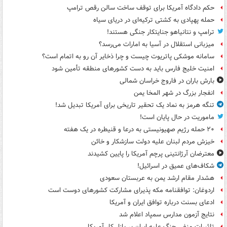
حکم دادگاه آمریکا برای توقف ساخت سالن رقص ترامپ
حمله پهپادی به کشتی ترکیه‌ای در دریای سیاه
ترامپ و نتانیاهو جنایتکار جنگی هستند!
میزبانی استقلال در آسیا به امارات می‌رسد؟
سامانه موشکی پاتریوت چیست و چرا ذخایر آن رو به اتمام است؟
امنیت خلیج فارس باید به دست کشورهای منطقه تأمین شود
بارش باران در فاروج خراسان شمالی
انفجار بزرگ در شهر المخا یمن
تنگه هرمز به نماد یک تحقیر تاریخی برای آمریکا تبدیل شد!
ماموریت در حال پایان است!
۲۰ حمله رژیم صهیونیستی به درعا و قنیطره در یک هفته
خیزش مردم لبنان علیه دولت سازشکار و خائن
معترضان آرژانتینی پرچم آمریکا را پایین کشیدند
شکاف‌های عمیق در اسرائیل!
هشدار مقام ارشد یمن به عربستان سعودی
اردوغان: توافقنامه مکه پذیرای مشارکت کشورهای دوست است
ادعای بسنت درباره توافق ایران و آمریکا
نتایج آزمون مدارس سمپاد اعلام شد
تاثیرات منفی جنگ علیه ایران بر بازار کار آمریکا